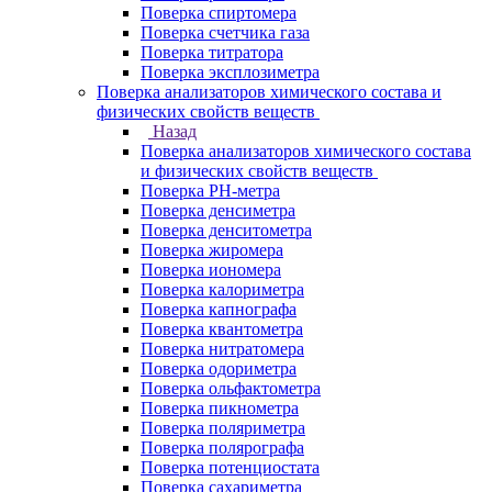
Поверка спиртомера
Поверка счетчика газа
Поверка титратора
Поверка эксплозиметра
Поверка анализаторов химического состава и
физических свойств веществ
Назад
Поверка анализаторов химического состава
и физических свойств веществ
Поверка PH-метра
Поверка денсиметра
Поверка денситометра
Поверка жиромера
Поверка иономера
Поверка калориметра
Поверка капнографа
Поверка квантометра
Поверка нитратомера
Поверка одориметра
Поверка ольфактометра
Поверка пикнометра
Поверка поляриметра
Поверка полярографа
Поверка потенциостата
Поверка сахариметра