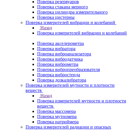
Поверка резервуаров
Поверка стакана мерного
Поверка цилиндра измерительного
Поверка цистерны
Поверка измерителей вибрации и колебаний
Назад
Поверка измерителей вибрации и колебаний
Поверка акселерометра
Поверка вибратора
Поверка виброанализатора
Поверка вибродатчика
Поверка виброметра
Поверка вибропреобразователя
Поверка вибростенда
Поверка дозкалибратора
Поверка измерителей мутности и плотности
веществ
Назад
Поверка измерителей мутности и плотности
веществ
Поверка массомера
Поверка мутномера
Поверка натриймера
Поверка измерителей радиации и опасных