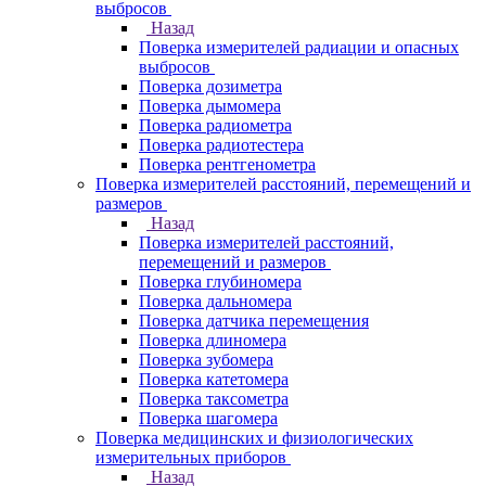
выбросов
Назад
Поверка измерителей радиации и опасных
выбросов
Поверка дозиметра
Поверка дымомера
Поверка радиометра
Поверка радиотестера
Поверка рентгенометра
Поверка измерителей расстояний, перемещений и
размеров
Назад
Поверка измерителей расстояний,
перемещений и размеров
Поверка глубиномера
Поверка дальномера
Поверка датчика перемещения
Поверка длиномера
Поверка зубомера
Поверка катетомера
Поверка таксометра
Поверка шагомера
Поверка медицинских и физиологических
измерительных приборов
Назад