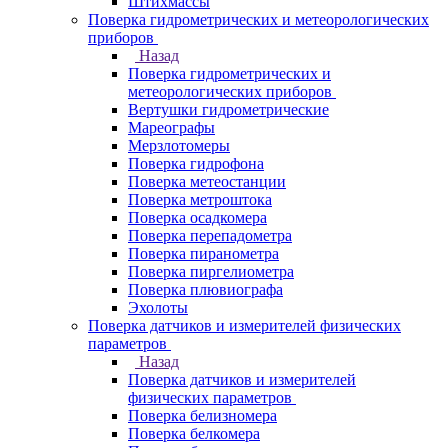
Штихмассы
Поверка гидрометрических и метеорологических
приборов
Назад
Поверка гидрометрических и
метеорологических приборов
Вертушки гидрометрические
Мареографы
Мерзлотомеры
Поверка гидрофона
Поверка метеостанции
Поверка метроштока
Поверка осадкомера
Поверка перепадометра
Поверка пиранометра
Поверка пиргелиометра
Поверка плювиографа
Эхолоты
Поверка датчиков и измерителей физических
параметров
Назад
Поверка датчиков и измерителей
физических параметров
Поверка белизномера
Поверка белкомера