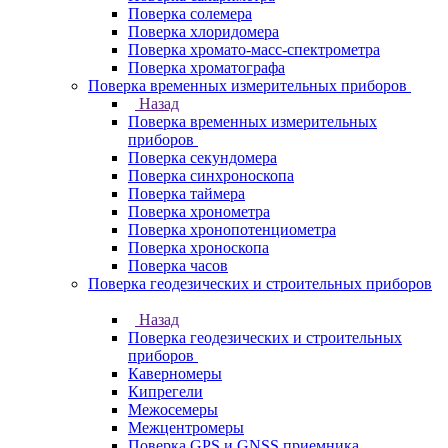
Поверка солемера
Поверка хлоридомера
Поверка хромато-масс-спектрометра
Поверка хроматографа
Поверка временных измерительных приборов
Назад
Поверка временных измерительных
приборов
Поверка секундомера
Поверка синхроноскопа
Поверка таймера
Поверка хронометра
Поверка хронопотенциометра
Поверка хроноскопа
Поверка часов
Поверка геодезических и строительных приборов
Назад
Поверка геодезических и строительных
приборов
Каверномеры
Кипрегели
Межосемеры
Межцентромеры
Поверка GPS и GNSS приемника