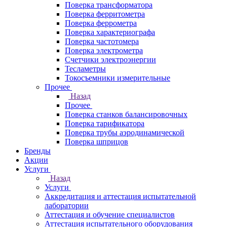
Поверка трансформатора
Поверка ферритометра
Поверка феррометра
Поверка характериографа
Поверка частотомера
Поверка электрометра
Счетчики электроэнергии
Тесламетры
Токосъемники измерительные
Прочее
Назад
Прочее
Поверка станков балансировочных
Поверка тарификатора
Поверка трубы аэродинамической
Поверка шприцов
Бренды
Акции
Услуги
Назад
Услуги
Аккредитация и аттестация испытательной
лаборатории
Аттестация и обучение специалистов
Аттестация испытательного оборудования