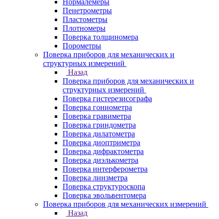
Нормалемеры
Пенетрометры
Пластометры
Плотномеры
Поверка толщиномера
Порометры
Поверка приборов для механических и
структурных измерений
Назад
Поверка приборов для механических и
структурных измерений
Поверка гистерезисографа
Поверка гониометра
Поверка гравиметра
Поверка гриндометра
Поверка дилатометра
Поверка диоптриметра
Поверка дифрактометра
Поверка диэлькометра
Поверка интерферометра
Поверка линзметра
Поверка структуроскопа
Поверка эвольвентомера
Поверка приборов для механических измерений
Назад