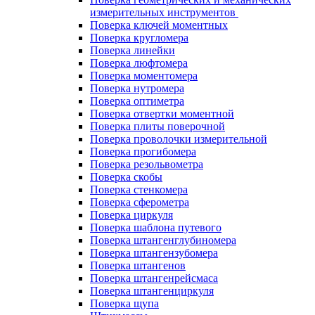
измерительных инструментов
Поверка ключей моментных
Поверка кругломера
Поверка линейки
Поверка люфтомера
Поверка моментомера
Поверка нутромера
Поверка оптиметра
Поверка отвертки моментной
Поверка плиты поверочной
Поверка проволочки измерительной
Поверка прогибомера
Поверка резольвометра
Поверка скобы
Поверка стенкомера
Поверка сферометра
Поверка циркуля
Поверка шаблона путевого
Поверка штангенглубиномера
Поверка штангензубомера
Поверка штангенов
Поверка штангенрейсмаса
Поверка штангенциркуля
Поверка щупа