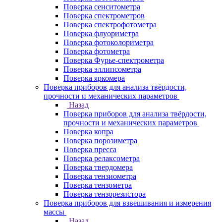
Поверка сенситометра
Поверка спектрометров
Поверка спектрофотометра
Поверка флуориметра
Поверка фотоколориметра
Поверка фотометра
Поверка Фурье-спектрометра
Поверка эллипсометра
Поверка яркомера
Поверка приборов для анализа твёрдости,
прочности и механических параметров
Назад
Поверка приборов для анализа твёрдости,
прочности и механических параметров
Поверка копра
Поверка порозиметра
Поверка пресса
Поверка релаксометра
Поверка твердомера
Поверка тензиометра
Поверка тензометра
Поверка тензорезистора
Поверка приборов для взвешивания и измерения
массы
Назад