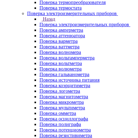
Поверка термопреобразователя
Поверка термостата
Поверка электроизмерительных приборов
Назад
Поверка электроизмерительных приборов
Поверка амперметра
Поверка аттенюатора
Поверка варметра
Поверка ваттметра
Поверка волномера
Поверка вольтамперметра
Поверка вольтметра
Поверка волюметра
Поверка гальванометра
Поверка источника питания
Поверка коэрцитиметра
Поверка логометра
Поверка магнитометра
Поверка микрометра
Поверка мультиметра
Поверка омметра
Поверка осциллографа
Поверка полиграфа
Поверка потенциометра
Поверка резистивиметра