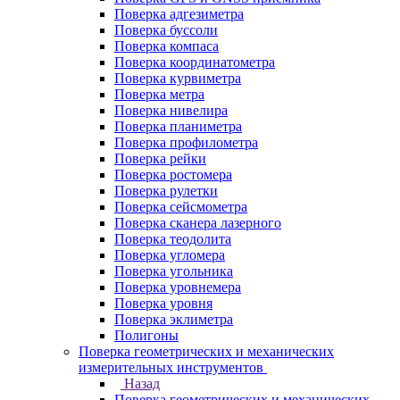
Поверка адгезиметра
Поверка буссоли
Поверка компаса
Поверка координатометра
Поверка курвиметра
Поверка метра
Поверка нивелира
Поверка планиметра
Поверка профилометра
Поверка рейки
Поверка ростомера
Поверка рулетки
Поверка сейсмометра
Поверка сканера лазерного
Поверка теодолита
Поверка угломера
Поверка угольника
Поверка уровнемера
Поверка уровня
Поверка эклиметра
Полигоны
Поверка геометрических и механических
измерительных инструментов
Назад
Поверка геометрических и механических