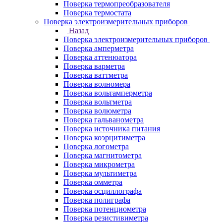
Поверка термопреобразователя
Поверка термостата
Поверка электроизмерительных приборов
Назад
Поверка электроизмерительных приборов
Поверка амперметра
Поверка аттенюатора
Поверка варметра
Поверка ваттметра
Поверка волномера
Поверка вольтамперметра
Поверка вольтметра
Поверка волюметра
Поверка гальванометра
Поверка источника питания
Поверка коэрцитиметра
Поверка логометра
Поверка магнитометра
Поверка микрометра
Поверка мультиметра
Поверка омметра
Поверка осциллографа
Поверка полиграфа
Поверка потенциометра
Поверка резистивиметра