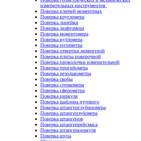
измерительных инструментов
Поверка ключей моментных
Поверка кругломера
Поверка линейки
Поверка люфтомера
Поверка моментомера
Поверка нутромера
Поверка оптиметра
Поверка отвертки моментной
Поверка плиты поверочной
Поверка проволочки измерительной
Поверка прогибомера
Поверка резольвометра
Поверка скобы
Поверка стенкомера
Поверка сферометра
Поверка циркуля
Поверка шаблона путевого
Поверка штангенглубиномера
Поверка штангензубомера
Поверка штангенов
Поверка штангенрейсмаса
Поверка штангенциркуля
Поверка щупа