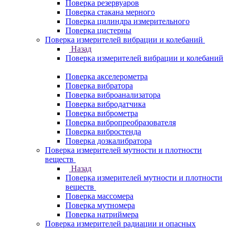
Поверка резервуаров
Поверка стакана мерного
Поверка цилиндра измерительного
Поверка цистерны
Поверка измерителей вибрации и колебаний
Назад
Поверка измерителей вибрации и колебаний
Поверка акселерометра
Поверка вибратора
Поверка виброанализатора
Поверка вибродатчика
Поверка виброметра
Поверка вибропреобразователя
Поверка вибростенда
Поверка дозкалибратора
Поверка измерителей мутности и плотности
веществ
Назад
Поверка измерителей мутности и плотности
веществ
Поверка массомера
Поверка мутномера
Поверка натриймера
Поверка измерителей радиации и опасных