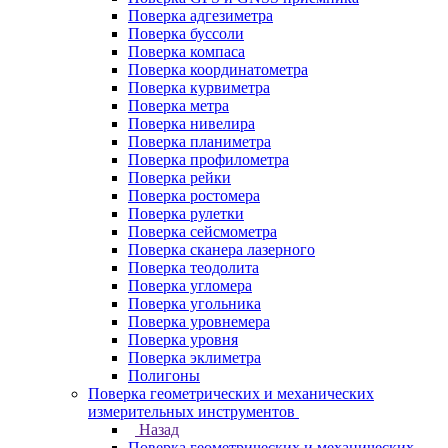
Поверка адгезиметра
Поверка буссоли
Поверка компаса
Поверка координатометра
Поверка курвиметра
Поверка метра
Поверка нивелира
Поверка планиметра
Поверка профилометра
Поверка рейки
Поверка ростомера
Поверка рулетки
Поверка сейсмометра
Поверка сканера лазерного
Поверка теодолита
Поверка угломера
Поверка угольника
Поверка уровнемера
Поверка уровня
Поверка эклиметра
Полигоны
Поверка геометрических и механических
измерительных инструментов
Назад
Поверка геометрических и механических