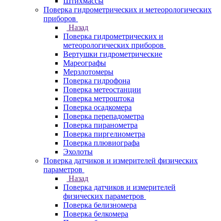
Штихмассы
Поверка гидрометрических и метеорологических
приборов
Назад
Поверка гидрометрических и
метеорологических приборов
Вертушки гидрометрические
Мареографы
Мерзлотомеры
Поверка гидрофона
Поверка метеостанции
Поверка метроштока
Поверка осадкомера
Поверка перепадометра
Поверка пиранометра
Поверка пиргелиометра
Поверка плювиографа
Эхолоты
Поверка датчиков и измерителей физических
параметров
Назад
Поверка датчиков и измерителей
физических параметров
Поверка белизномера
Поверка белкомера