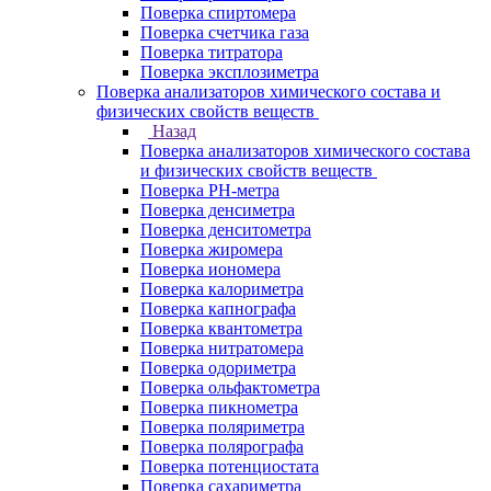
Поверка спиртомера
Поверка счетчика газа
Поверка титратора
Поверка эксплозиметра
Поверка анализаторов химического состава и
физических свойств веществ
Назад
Поверка анализаторов химического состава
и физических свойств веществ
Поверка PH-метра
Поверка денсиметра
Поверка денситометра
Поверка жиромера
Поверка иономера
Поверка калориметра
Поверка капнографа
Поверка квантометра
Поверка нитратомера
Поверка одориметра
Поверка ольфактометра
Поверка пикнометра
Поверка поляриметра
Поверка полярографа
Поверка потенциостата
Поверка сахариметра