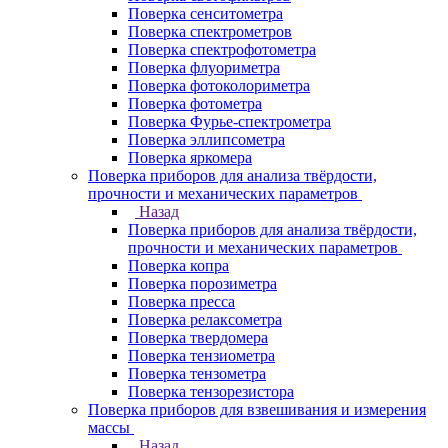
Поверка сенситометра
Поверка спектрометров
Поверка спектрофотометра
Поверка флуориметра
Поверка фотоколориметра
Поверка фотометра
Поверка Фурье-спектрометра
Поверка эллипсометра
Поверка яркомера
Поверка приборов для анализа твёрдости,
прочности и механических параметров
Назад
Поверка приборов для анализа твёрдости,
прочности и механических параметров
Поверка копра
Поверка порозиметра
Поверка пресса
Поверка релаксометра
Поверка твердомера
Поверка тензиометра
Поверка тензометра
Поверка тензорезистора
Поверка приборов для взвешивания и измерения
массы
Назад