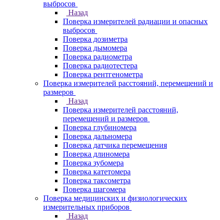
выбросов
Назад
Поверка измерителей радиации и опасных
выбросов
Поверка дозиметра
Поверка дымомера
Поверка радиометра
Поверка радиотестера
Поверка рентгенометра
Поверка измерителей расстояний, перемещений и
размеров
Назад
Поверка измерителей расстояний,
перемещений и размеров
Поверка глубиномера
Поверка дальномера
Поверка датчика перемещения
Поверка длиномера
Поверка зубомера
Поверка катетомера
Поверка таксометра
Поверка шагомера
Поверка медицинских и физиологических
измерительных приборов
Назад