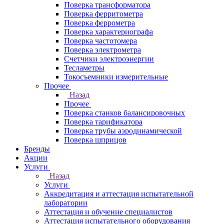
Поверка трансформатора
Поверка ферритометра
Поверка феррометра
Поверка характериографа
Поверка частотомера
Поверка электрометра
Счетчики электроэнергии
Тесламетры
Токосъемники измерительные
Прочее
Назад
Прочее
Поверка станков балансировочных
Поверка тарификатора
Поверка трубы аэродинамической
Поверка шприцов
Бренды
Акции
Услуги
Назад
Услуги
Аккредитация и аттестация испытательной
лаборатории
Аттестация и обучение специалистов
Аттестация испытательного оборудования