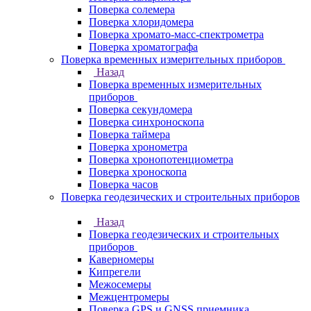
Поверка солемера
Поверка хлоридомера
Поверка хромато-масс-спектрометра
Поверка хроматографа
Поверка временных измерительных приборов
Назад
Поверка временных измерительных
приборов
Поверка секундомера
Поверка синхроноскопа
Поверка таймера
Поверка хронометра
Поверка хронопотенциометра
Поверка хроноскопа
Поверка часов
Поверка геодезических и строительных приборов
Назад
Поверка геодезических и строительных
приборов
Каверномеры
Кипрегели
Межосемеры
Межцентромеры
Поверка GPS и GNSS приемника