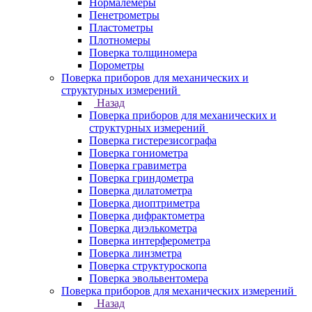
Нормалемеры
Пенетрометры
Пластометры
Плотномеры
Поверка толщиномера
Порометры
Поверка приборов для механических и
структурных измерений
Назад
Поверка приборов для механических и
структурных измерений
Поверка гистерезисографа
Поверка гониометра
Поверка гравиметра
Поверка гриндометра
Поверка дилатометра
Поверка диоптриметра
Поверка дифрактометра
Поверка диэлькометра
Поверка интерферометра
Поверка линзметра
Поверка структуроскопа
Поверка эвольвентомера
Поверка приборов для механических измерений
Назад