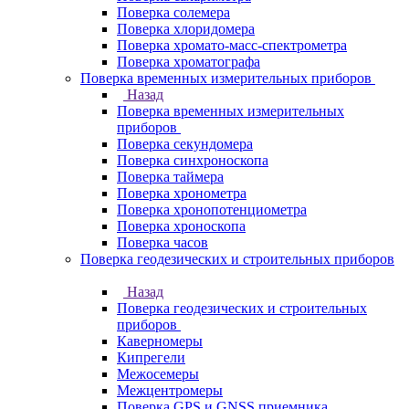
Поверка солемера
Поверка хлоридомера
Поверка хромато-масс-спектрометра
Поверка хроматографа
Поверка временных измерительных приборов
Назад
Поверка временных измерительных
приборов
Поверка секундомера
Поверка синхроноскопа
Поверка таймера
Поверка хронометра
Поверка хронопотенциометра
Поверка хроноскопа
Поверка часов
Поверка геодезических и строительных приборов
Назад
Поверка геодезических и строительных
приборов
Каверномеры
Кипрегели
Межосемеры
Межцентромеры
Поверка GPS и GNSS приемника