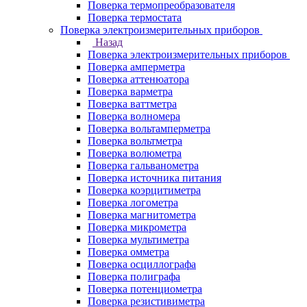
Поверка термопреобразователя
Поверка термостата
Поверка электроизмерительных приборов
Назад
Поверка электроизмерительных приборов
Поверка амперметра
Поверка аттенюатора
Поверка варметра
Поверка ваттметра
Поверка волномера
Поверка вольтамперметра
Поверка вольтметра
Поверка волюметра
Поверка гальванометра
Поверка источника питания
Поверка коэрцитиметра
Поверка логометра
Поверка магнитометра
Поверка микрометра
Поверка мультиметра
Поверка омметра
Поверка осциллографа
Поверка полиграфа
Поверка потенциометра
Поверка резистивиметра