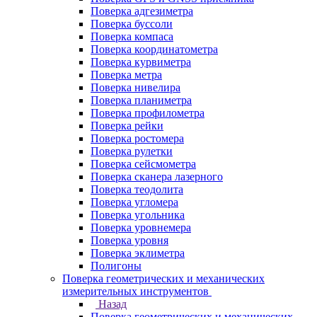
Поверка адгезиметра
Поверка буссоли
Поверка компаса
Поверка координатометра
Поверка курвиметра
Поверка метра
Поверка нивелира
Поверка планиметра
Поверка профилометра
Поверка рейки
Поверка ростомера
Поверка рулетки
Поверка сейсмометра
Поверка сканера лазерного
Поверка теодолита
Поверка угломера
Поверка угольника
Поверка уровнемера
Поверка уровня
Поверка эклиметра
Полигоны
Поверка геометрических и механических
измерительных инструментов
Назад
Поверка геометрических и механических