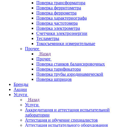
Поверка трансформатора
Поверка ферритометра
Поверка феррометра
Поверка характериографа
Поверка частотомера
Поверка электрометра
Счетчики электроэнергии
Тесламетры
Токосъемники измерительные
Прочее
Назад
Прочее
Поверка станков балансировочных
Поверка тарификатора
Поверка трубы аэродинамической
Поверка шприцов
Бренды
Акции
Услуги
Назад
Услуги
Аккредитация и аттестация испытательной
лаборатории
Аттестация и обучение специалистов
Аттестация испытательного оборудования