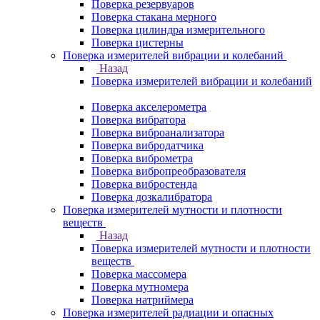
Поверка резервуаров
Поверка стакана мерного
Поверка цилиндра измерительного
Поверка цистерны
Поверка измерителей вибрации и колебаний
Назад
Поверка измерителей вибрации и колебаний
Поверка акселерометра
Поверка вибратора
Поверка виброанализатора
Поверка вибродатчика
Поверка виброметра
Поверка вибропреобразователя
Поверка вибростенда
Поверка дозкалибратора
Поверка измерителей мутности и плотности
веществ
Назад
Поверка измерителей мутности и плотности
веществ
Поверка массомера
Поверка мутномера
Поверка натриймера
Поверка измерителей радиации и опасных