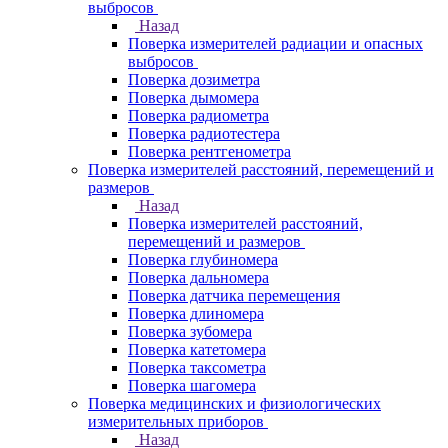
выбросов
Назад
Поверка измерителей радиации и опасных
выбросов
Поверка дозиметра
Поверка дымомера
Поверка радиометра
Поверка радиотестера
Поверка рентгенометра
Поверка измерителей расстояний, перемещений и
размеров
Назад
Поверка измерителей расстояний,
перемещений и размеров
Поверка глубиномера
Поверка дальномера
Поверка датчика перемещения
Поверка длиномера
Поверка зубомера
Поверка катетомера
Поверка таксометра
Поверка шагомера
Поверка медицинских и физиологических
измерительных приборов
Назад