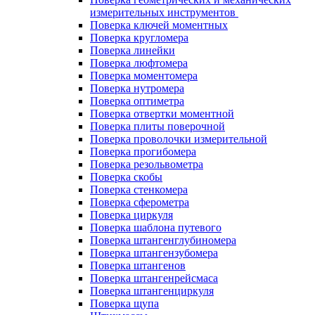
измерительных инструментов
Поверка ключей моментных
Поверка кругломера
Поверка линейки
Поверка люфтомера
Поверка моментомера
Поверка нутромера
Поверка оптиметра
Поверка отвертки моментной
Поверка плиты поверочной
Поверка проволочки измерительной
Поверка прогибомера
Поверка резольвометра
Поверка скобы
Поверка стенкомера
Поверка сферометра
Поверка циркуля
Поверка шаблона путевого
Поверка штангенглубиномера
Поверка штангензубомера
Поверка штангенов
Поверка штангенрейсмаса
Поверка штангенциркуля
Поверка щупа