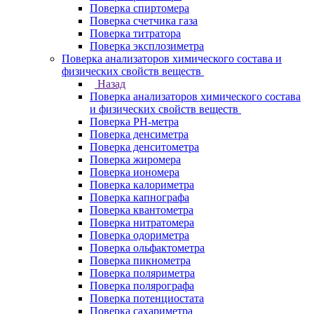
Поверка спиртомера
Поверка счетчика газа
Поверка титратора
Поверка эксплозиметра
Поверка анализаторов химического состава и
физических свойств веществ
Назад
Поверка анализаторов химического состава
и физических свойств веществ
Поверка PH-метра
Поверка денсиметра
Поверка денситометра
Поверка жиромера
Поверка иономера
Поверка калориметра
Поверка капнографа
Поверка квантометра
Поверка нитратомера
Поверка одориметра
Поверка ольфактометра
Поверка пикнометра
Поверка поляриметра
Поверка полярографа
Поверка потенциостата
Поверка сахариметра