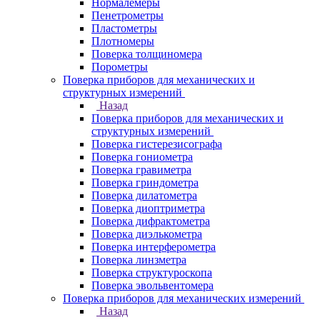
Нормалемеры
Пенетрометры
Пластометры
Плотномеры
Поверка толщиномера
Порометры
Поверка приборов для механических и
структурных измерений
Назад
Поверка приборов для механических и
структурных измерений
Поверка гистерезисографа
Поверка гониометра
Поверка гравиметра
Поверка гриндометра
Поверка дилатометра
Поверка диоптриметра
Поверка дифрактометра
Поверка диэлькометра
Поверка интерферометра
Поверка линзметра
Поверка структуроскопа
Поверка эвольвентомера
Поверка приборов для механических измерений
Назад