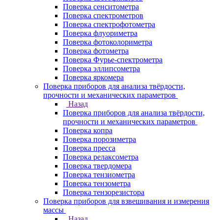
Поверка сенситометра
Поверка спектрометров
Поверка спектрофотометра
Поверка флуориметра
Поверка фотоколориметра
Поверка фотометра
Поверка Фурье-спектрометра
Поверка эллипсометра
Поверка яркомера
Поверка приборов для анализа твёрдости,
прочности и механических параметров
Назад
Поверка приборов для анализа твёрдости,
прочности и механических параметров
Поверка копра
Поверка порозиметра
Поверка пресса
Поверка релаксометра
Поверка твердомера
Поверка тензиометра
Поверка тензометра
Поверка тензорезистора
Поверка приборов для взвешивания и измерения
массы
Назад