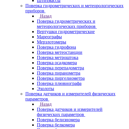
Штихмассы
Поверка гидрометрических и метеорологических
приборов
Назад
Поверка гидрометрических и
метеорологических приборов
Вертушки гидрометрические
Мареографы
Мерзлотомеры
Поверка гидрофона
Поверка метеостанции
Поверка метроштока
Поверка осадкомера
Поверка перепадометра
Поверка пиранометра
Поверка пиргелиометра
Поверка плювиографа
Эхолоты
Поверка датчиков и измерителей физических
параметров
Назад
Поверка датчиков и измерителей
физических параметров
Поверка белизномера
Поверка белкомера