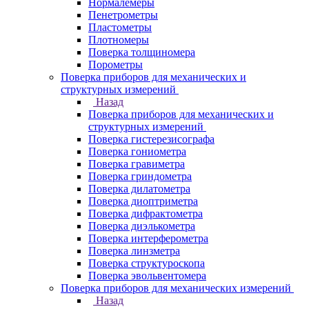
Нормалемеры
Пенетрометры
Пластометры
Плотномеры
Поверка толщиномера
Порометры
Поверка приборов для механических и
структурных измерений
Назад
Поверка приборов для механических и
структурных измерений
Поверка гистерезисографа
Поверка гониометра
Поверка гравиметра
Поверка гриндометра
Поверка дилатометра
Поверка диоптриметра
Поверка дифрактометра
Поверка диэлькометра
Поверка интерферометра
Поверка линзметра
Поверка структуроскопа
Поверка эвольвентомера
Поверка приборов для механических измерений
Назад