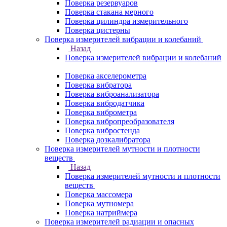
Поверка резервуаров
Поверка стакана мерного
Поверка цилиндра измерительного
Поверка цистерны
Поверка измерителей вибрации и колебаний
Назад
Поверка измерителей вибрации и колебаний
Поверка акселерометра
Поверка вибратора
Поверка виброанализатора
Поверка вибродатчика
Поверка виброметра
Поверка вибропреобразователя
Поверка вибростенда
Поверка дозкалибратора
Поверка измерителей мутности и плотности
веществ
Назад
Поверка измерителей мутности и плотности
веществ
Поверка массомера
Поверка мутномера
Поверка натриймера
Поверка измерителей радиации и опасных