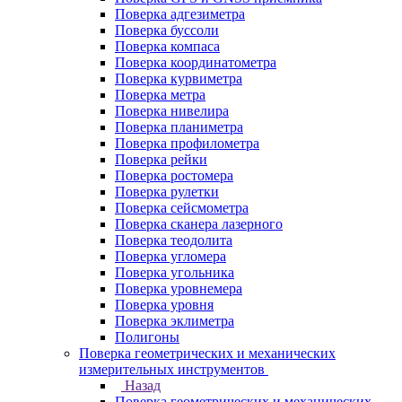
Поверка адгезиметра
Поверка буссоли
Поверка компаса
Поверка координатометра
Поверка курвиметра
Поверка метра
Поверка нивелира
Поверка планиметра
Поверка профилометра
Поверка рейки
Поверка ростомера
Поверка рулетки
Поверка сейсмометра
Поверка сканера лазерного
Поверка теодолита
Поверка угломера
Поверка угольника
Поверка уровнемера
Поверка уровня
Поверка эклиметра
Полигоны
Поверка геометрических и механических
измерительных инструментов
Назад
Поверка геометрических и механических