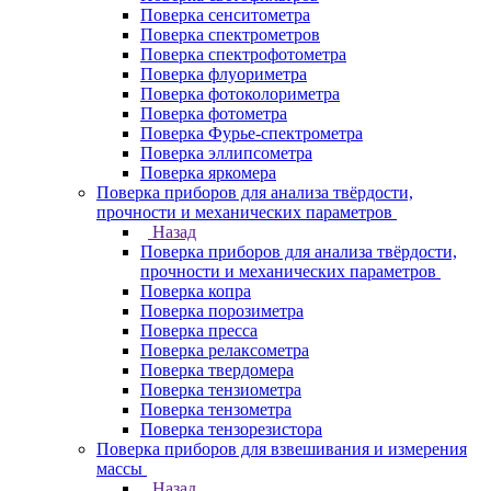
Поверка сенситометра
Поверка спектрометров
Поверка спектрофотометра
Поверка флуориметра
Поверка фотоколориметра
Поверка фотометра
Поверка Фурье-спектрометра
Поверка эллипсометра
Поверка яркомера
Поверка приборов для анализа твёрдости,
прочности и механических параметров
Назад
Поверка приборов для анализа твёрдости,
прочности и механических параметров
Поверка копра
Поверка порозиметра
Поверка пресса
Поверка релаксометра
Поверка твердомера
Поверка тензиометра
Поверка тензометра
Поверка тензорезистора
Поверка приборов для взвешивания и измерения
массы
Назад