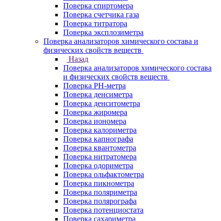
Поверка спиртомера
Поверка счетчика газа
Поверка титратора
Поверка эксплозиметра
Поверка анализаторов химического состава и
физических свойств веществ
Назад
Поверка анализаторов химического состава
и физических свойств веществ
Поверка PH-метра
Поверка денсиметра
Поверка денситометра
Поверка жиромера
Поверка иономера
Поверка калориметра
Поверка капнографа
Поверка квантометра
Поверка нитратомера
Поверка одориметра
Поверка ольфактометра
Поверка пикнометра
Поверка поляриметра
Поверка полярографа
Поверка потенциостата
Поверка сахариметра