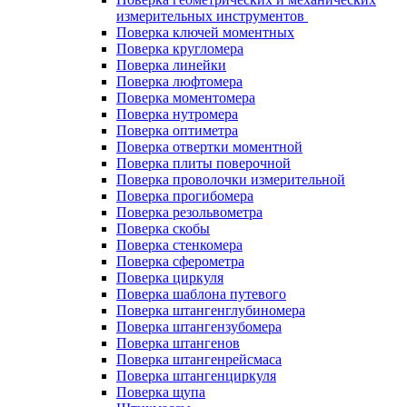
измерительных инструментов
Поверка ключей моментных
Поверка кругломера
Поверка линейки
Поверка люфтомера
Поверка моментомера
Поверка нутромера
Поверка оптиметра
Поверка отвертки моментной
Поверка плиты поверочной
Поверка проволочки измерительной
Поверка прогибомера
Поверка резольвометра
Поверка скобы
Поверка стенкомера
Поверка сферометра
Поверка циркуля
Поверка шаблона путевого
Поверка штангенглубиномера
Поверка штангензубомера
Поверка штангенов
Поверка штангенрейсмаса
Поверка штангенциркуля
Поверка щупа