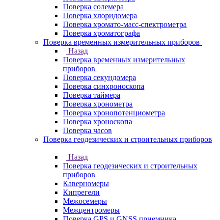
Поверка солемера
Поверка хлоридомера
Поверка хромато-масс-спектрометра
Поверка хроматографа
Поверка временных измерительных приборов
Назад
Поверка временных измерительных
приборов
Поверка секундомера
Поверка синхроноскопа
Поверка таймера
Поверка хронометра
Поверка хронопотенциометра
Поверка хроноскопа
Поверка часов
Поверка геодезических и строительных приборов
Назад
Поверка геодезических и строительных
приборов
Каверномеры
Кипрегели
Межосемеры
Межцентромеры
Поверка GPS и GNSS приемника