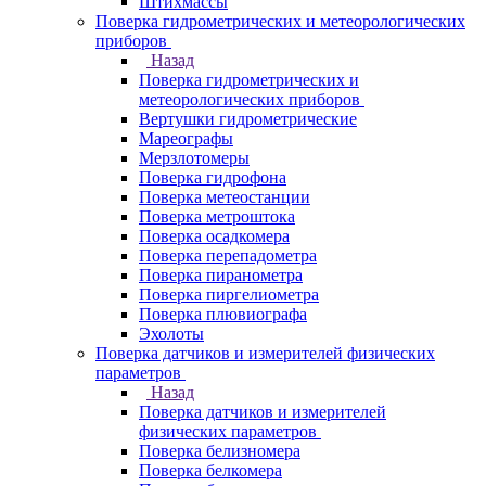
Штихмассы
Поверка гидрометрических и метеорологических
приборов
Назад
Поверка гидрометрических и
метеорологических приборов
Вертушки гидрометрические
Мареографы
Мерзлотомеры
Поверка гидрофона
Поверка метеостанции
Поверка метроштока
Поверка осадкомера
Поверка перепадометра
Поверка пиранометра
Поверка пиргелиометра
Поверка плювиографа
Эхолоты
Поверка датчиков и измерителей физических
параметров
Назад
Поверка датчиков и измерителей
физических параметров
Поверка белизномера
Поверка белкомера