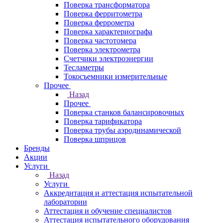
Поверка трансформатора
Поверка ферритометра
Поверка феррометра
Поверка характериографа
Поверка частотомера
Поверка электрометра
Счетчики электроэнергии
Тесламетры
Токосъемники измерительные
Прочее
Назад
Прочее
Поверка станков балансировочных
Поверка тарификатора
Поверка трубы аэродинамической
Поверка шприцов
Бренды
Акции
Услуги
Назад
Услуги
Аккредитация и аттестация испытательной
лаборатории
Аттестация и обучение специалистов
Аттестация испытательного оборудования