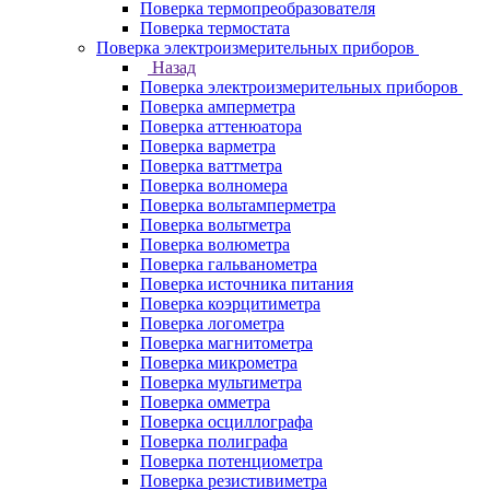
Поверка термопреобразователя
Поверка термостата
Поверка электроизмерительных приборов
Назад
Поверка электроизмерительных приборов
Поверка амперметра
Поверка аттенюатора
Поверка варметра
Поверка ваттметра
Поверка волномера
Поверка вольтамперметра
Поверка вольтметра
Поверка волюметра
Поверка гальванометра
Поверка источника питания
Поверка коэрцитиметра
Поверка логометра
Поверка магнитометра
Поверка микрометра
Поверка мультиметра
Поверка омметра
Поверка осциллографа
Поверка полиграфа
Поверка потенциометра
Поверка резистивиметра