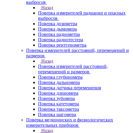
выбросов
Назад
Поверка измерителей радиации и опасных
выбросов
Поверка дозиметра
Поверка дымомера
Поверка радиометра
Поверка радиотестера
Поверка рентгенометра
Поверка измерителей расстояний, перемещений и
размеров
Назад
Поверка измерителей расстояний,
перемещений и размеров
Поверка глубиномера
Поверка дальномера
Поверка датчика перемещения
Поверка длиномера
Поверка зубомера
Поверка катетомера
Поверка таксометра
Поверка шагомера
Поверка медицинских и физиологических
измерительных приборов
Назад