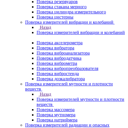
Поверка резервуаров
Поверка стакана мерного
Поверка цилиндра измерительного
Поверка цистерны
Поверка измерителей вибрации и колебаний
Назад
Поверка измерителей вибрации и колебаний
Поверка акселерометра
Поверка вибратора
Поверка виброанализатора
Поверка вибродатчика
Поверка виброметра
Поверка вибропреобразователя
Поверка вибростенда
Поверка дозкалибратора
Поверка измерителей мутности и плотности
веществ
Назад
Поверка измерителей мутности и плотности
веществ
Поверка массомера
Поверка мутномера
Поверка натриймера
Поверка измерителей радиации и опасных