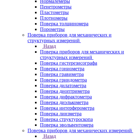
Нормалемеры
Пенетрометры
Пластометры
Плотномеры
Поверка толщиномера
Порометры
Поверка приборов для механических и
структурных измерений
Назад
Поверка приборов для механических и
структурных измерений
Поверка гистерезисографа
Поверка гониометра
Поверка гравиметра
Поверка гриндометра
Поверка дилатометра
Поверка диоптриметра
Поверка дифрактометра
Поверка диэлькометра
Поверка интерферометра
Поверка линзметра
Поверка структуроскопа
Поверка эвольвентомера
Поверка приборов для механических измерений
Назад