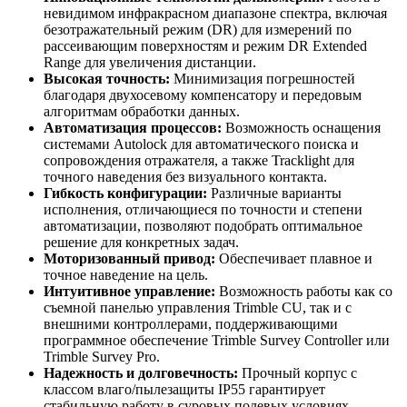
невидимом инфракрасном диапазоне спектра, включая
безотражательный режим (DR) для измерений по
рассеивающим поверхностям и режим DR Extended
Range для увеличения дистанции.
Высокая точность:
Минимизация погрешностей
благодаря двухосевому компенсатору и передовым
алгоритмам обработки данных.
Автоматизация процессов:
Возможность оснащения
системами Autolock для автоматического поиска и
сопровождения отражателя, а также Tracklight для
точного наведения без визуального контакта.
Гибкость конфигурации:
Различные варианты
исполнения, отличающиеся по точности и степени
автоматизации, позволяют подобрать оптимальное
решение для конкретных задач.
Моторизованный привод:
Обеспечивает плавное и
точное наведение на цель.
Интуитивное управление:
Возможность работы как со
съемной панелью управления Trimble CU, так и с
внешними контроллерами, поддерживающими
программное обеспечение Trimble Survey Controller или
Trimble Survey Pro.
Надежность и долговечность:
Прочный корпус с
классом влаго/пылезащиты IP55 гарантирует
стабильную работу в суровых полевых условиях.