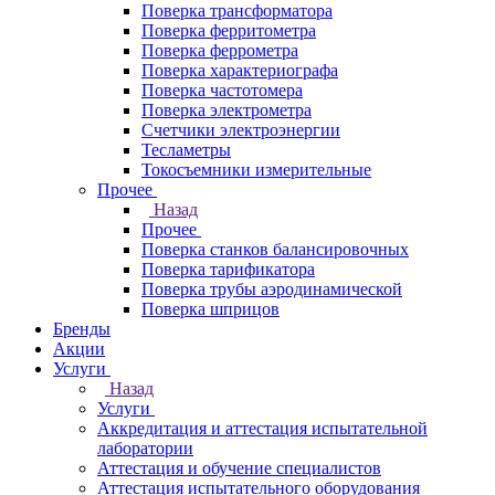
Поверка трансформатора
Поверка ферритометра
Поверка феррометра
Поверка характериографа
Поверка частотомера
Поверка электрометра
Счетчики электроэнергии
Тесламетры
Токосъемники измерительные
Прочее
Назад
Прочее
Поверка станков балансировочных
Поверка тарификатора
Поверка трубы аэродинамической
Поверка шприцов
Бренды
Акции
Услуги
Назад
Услуги
Аккредитация и аттестация испытательной
лаборатории
Аттестация и обучение специалистов
Аттестация испытательного оборудования