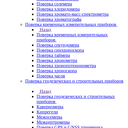
Поверка солемера
Поверка хлоридомера
Поверка хромато-масс-спектрометра
Поверка хроматографа
Поверка временных измерительных приборов
Назад
Поверка временных измерительных
приборов
Поверка секундомера
Поверка синхроноскопа
Поверка таймера
Поверка хронометра
Поверка хронопотенциометра
Поверка хроноскопа
Поверка часов
Поверка геодезических и строительных приборов
Назад
Поверка геодезических и строительных
приборов
Каверномеры
Кипрегели
Межосемеры
Межцентромеры
Поверка GPS и GNSS приемника