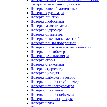
измерительных инструментов
Поверка ключей моментных
Поверка кругломера
Поверка линейки
Поверка люфтомера
Поверка моментомера
Поверка нутромера
Поверка оптиметра
Поверка отвертки моментной
Поверка плиты поверочной
Поверка проволочки измерительной
Поверка прогибомера
Поверка резольвометра
Поверка скобы
Поверка стенкомера
Поверка сферометра
Поверка циркуля
Поверка шаблона путевого
Поверка штангенглубиномера
Поверка штангензубомера
Поверка штангенов
Поверка штангенрейсмаса
Поверка штангенциркуля
Поверка щупа