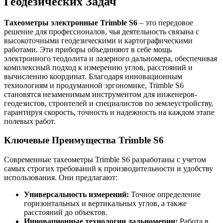
Геодезических Задач
Тахеометры электронные Trimble S6
– это передовое
решение для профессионалов, чья деятельность связана с
высокоточными геодезическими и картографическими
работами. Эти приборы объединяют в себе мощь
электронного теодолита и лазерного дальномера, обеспечивая
комплексный подход к измерению углов, расстояний и
вычислению координат. Благодаря инновационным
технологиям и продуманной эргономике, Trimble S6
становятся незаменимым инструментом для инженеров-
геодезистов, строителей и специалистов по землеустройству,
гарантируя скорость, точность и надежность на каждом этапе
полевых работ.
Ключевые Преимущества Trimble S6
Современные тахеометры Trimble S6 разработаны с учетом
самых строгих требований к производительности и удобству
использования. Они предлагают:
Универсальность измерений:
Точное определение
горизонтальных и вертикальных углов, а также
расстояний до объектов.
Инновационные технологии дальномерии:
Работа в