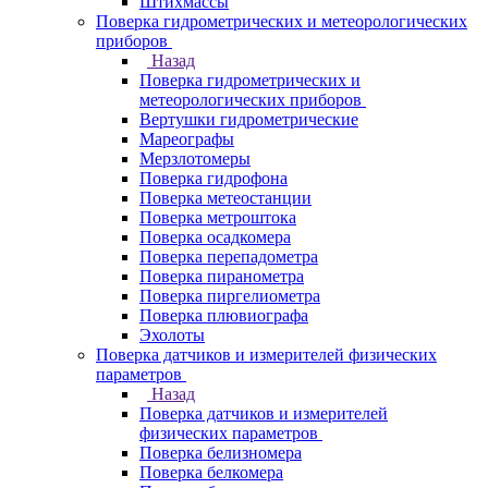
Штихмассы
Поверка гидрометрических и метеорологических
приборов
Назад
Поверка гидрометрических и
метеорологических приборов
Вертушки гидрометрические
Мареографы
Мерзлотомеры
Поверка гидрофона
Поверка метеостанции
Поверка метроштока
Поверка осадкомера
Поверка перепадометра
Поверка пиранометра
Поверка пиргелиометра
Поверка плювиографа
Эхолоты
Поверка датчиков и измерителей физических
параметров
Назад
Поверка датчиков и измерителей
физических параметров
Поверка белизномера
Поверка белкомера