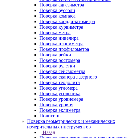
Поверка адгезиметра
Поверка буссоли
Поверка компаса
Поверка координатометра
Поверка курвиметра
Поверка метра
Поверка нивелира
Поверка планиметра
Поверка профилометра
Поверка рейки
Поверка ростомера
Поверка рулетки
Поверка сейсмометра
Поверка сканера лазерного
Поверка теодолита
Поверка угломера
Поверка угольника
Поверка уровнемера
Поверка уровня
Поверка эклиметра
Полигоны
Поверка геометрических и механических
измерительных инструментов
Назад
Поверка геометрических и механических