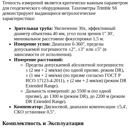
Точность измерений является критически важным параметром
для геодезического оборудования. Тахеометры Trimble S6
демонстрируют выдающиеся метрологические
характеристики:
Зрительная труба:
Увеличение 30x, эффективный
диаметр объектива 40 мм, угол поля зрения 1° 30',
минимальное расстояние фокусировки 1,5 м.
Измерение углов:
Диапазон 0-360°, пределы
допускаемой погрешности ±2", ±3" или ±5" (в
зависимости от исполнения).
Измерение расстояний:
Пределы допускаемой абсолютной погрешности:
± (2 мм + 2 мм/км) (по одной призме, режим DR),
± (1 мм + 2 мм/км) (по призме согласно ГОСТ Р
ИСО 17123-4-2011), ± (2 мм + 2 мм/км) (режим DR
Extended Range).
Дальность измерений: до 5500 м (по одной
призме), до 1300 м (режим DR), до 2200 м (режим
DR Extended Range).
Компенсатор:
Двухосевой, диапазон компенсации ±5,4',
СКО установки 0,5".
Комплектность и Эксплуатация