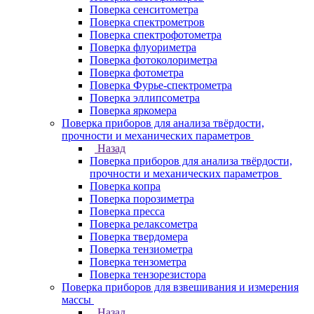
Поверка сенситометра
Поверка спектрометров
Поверка спектрофотометра
Поверка флуориметра
Поверка фотоколориметра
Поверка фотометра
Поверка Фурье-спектрометра
Поверка эллипсометра
Поверка яркомера
Поверка приборов для анализа твёрдости,
прочности и механических параметров
Назад
Поверка приборов для анализа твёрдости,
прочности и механических параметров
Поверка копра
Поверка порозиметра
Поверка пресса
Поверка релаксометра
Поверка твердомера
Поверка тензиометра
Поверка тензометра
Поверка тензорезистора
Поверка приборов для взвешивания и измерения
массы
Назад