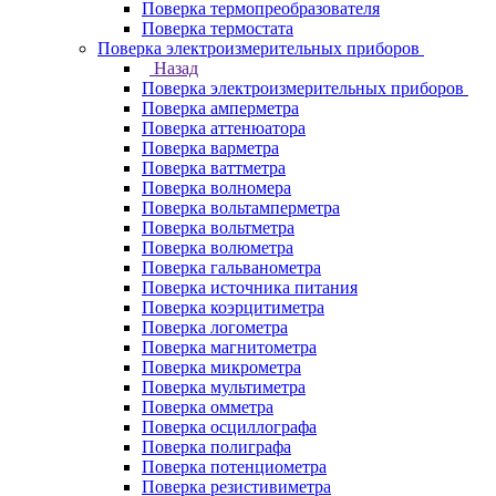
Поверка термопреобразователя
Поверка термостата
Поверка электроизмерительных приборов
Назад
Поверка электроизмерительных приборов
Поверка амперметра
Поверка аттенюатора
Поверка варметра
Поверка ваттметра
Поверка волномера
Поверка вольтамперметра
Поверка вольтметра
Поверка волюметра
Поверка гальванометра
Поверка источника питания
Поверка коэрцитиметра
Поверка логометра
Поверка магнитометра
Поверка микрометра
Поверка мультиметра
Поверка омметра
Поверка осциллографа
Поверка полиграфа
Поверка потенциометра
Поверка резистивиметра