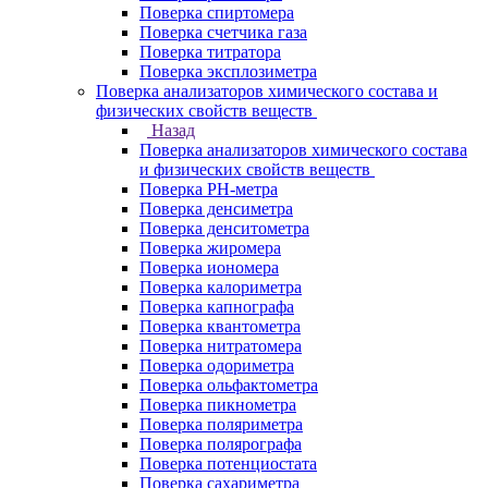
Поверка спиртомера
Поверка счетчика газа
Поверка титратора
Поверка эксплозиметра
Поверка анализаторов химического состава и
физических свойств веществ
Назад
Поверка анализаторов химического состава
и физических свойств веществ
Поверка PH-метра
Поверка денсиметра
Поверка денситометра
Поверка жиромера
Поверка иономера
Поверка калориметра
Поверка капнографа
Поверка квантометра
Поверка нитратомера
Поверка одориметра
Поверка ольфактометра
Поверка пикнометра
Поверка поляриметра
Поверка полярографа
Поверка потенциостата
Поверка сахариметра