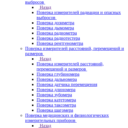
выбросов
Назад
Поверка измерителей радиации и опасных
выбросов
Поверка дозиметра
Поверка дымомера
Поверка радиометра
Поверка радиотестера
Поверка рентгенометра
Поверка измерителей расстояний, перемещений и
размеров
Назад
Поверка измерителей расстояний,
перемещений и размеров
Поверка глубиномера
Поверка дальномера
Поверка датчика перемещения
Поверка длиномера
Поверка зубомера
Поверка катетомера
Поверка таксометра
Поверка шагомера
Поверка медицинских и физиологических
измерительных приборов
Назад