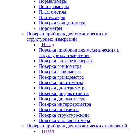
Нормалемеры
Пенетрометры
Пластометры
Плотномеры
Поверка толщиномера
Порометры
Поверка приборов для механических и
структурных измерений
Назад
Поверка приборов для механических и
структурных измерений
Поверка гистерезисографа
Поверка гониометра
Поверка гравиметра
Поверка гриндометра
Поверка дилатометра
Поверка диоптриметра
Поверка дифрактометра
Поверка диэлькометра
Поверка интерферометра
Поверка линзметра
Поверка структуроскопа
Поверка эвольвентомера
Поверка приборов для механических измерений
Назад