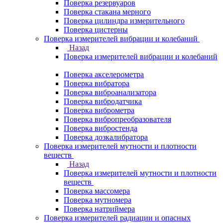
Поверка резервуаров
Поверка стакана мерного
Поверка цилиндра измерительного
Поверка цистерны
Поверка измерителей вибрации и колебаний
Назад
Поверка измерителей вибрации и колебаний
Поверка акселерометра
Поверка вибратора
Поверка виброанализатора
Поверка вибродатчика
Поверка виброметра
Поверка вибропреобразователя
Поверка вибростенда
Поверка дозкалибратора
Поверка измерителей мутности и плотности
веществ
Назад
Поверка измерителей мутности и плотности
веществ
Поверка массомера
Поверка мутномера
Поверка натриймера
Поверка измерителей радиации и опасных