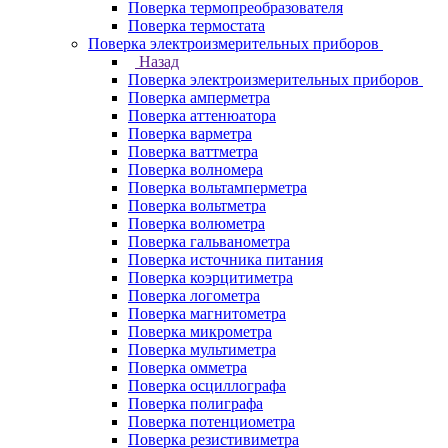
Поверка термопреобразователя
Поверка термостата
Поверка электроизмерительных приборов
Назад
Поверка электроизмерительных приборов
Поверка амперметра
Поверка аттенюатора
Поверка варметра
Поверка ваттметра
Поверка волномера
Поверка вольтамперметра
Поверка вольтметра
Поверка волюметра
Поверка гальванометра
Поверка источника питания
Поверка коэрцитиметра
Поверка логометра
Поверка магнитометра
Поверка микрометра
Поверка мультиметра
Поверка омметра
Поверка осциллографа
Поверка полиграфа
Поверка потенциометра
Поверка резистивиметра