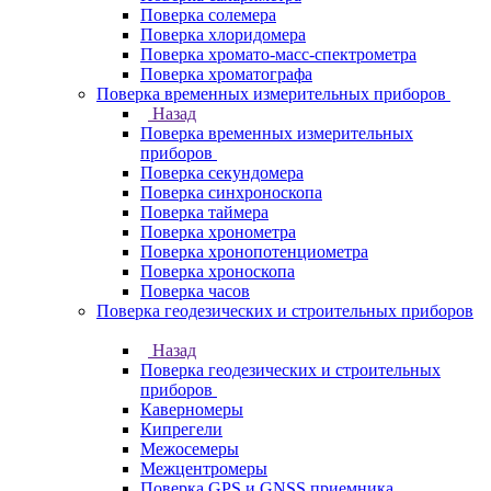
Поверка солемера
Поверка хлоридомера
Поверка хромато-масс-спектрометра
Поверка хроматографа
Поверка временных измерительных приборов
Назад
Поверка временных измерительных
приборов
Поверка секундомера
Поверка синхроноскопа
Поверка таймера
Поверка хронометра
Поверка хронопотенциометра
Поверка хроноскопа
Поверка часов
Поверка геодезических и строительных приборов
Назад
Поверка геодезических и строительных
приборов
Каверномеры
Кипрегели
Межосемеры
Межцентромеры
Поверка GPS и GNSS приемника