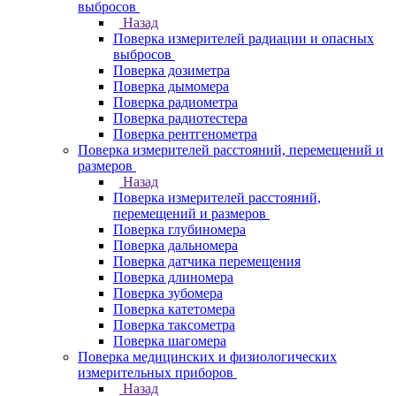
выбросов
Назад
Поверка измерителей радиации и опасных
выбросов
Поверка дозиметра
Поверка дымомера
Поверка радиометра
Поверка радиотестера
Поверка рентгенометра
Поверка измерителей расстояний, перемещений и
размеров
Назад
Поверка измерителей расстояний,
перемещений и размеров
Поверка глубиномера
Поверка дальномера
Поверка датчика перемещения
Поверка длиномера
Поверка зубомера
Поверка катетомера
Поверка таксометра
Поверка шагомера
Поверка медицинских и физиологических
измерительных приборов
Назад