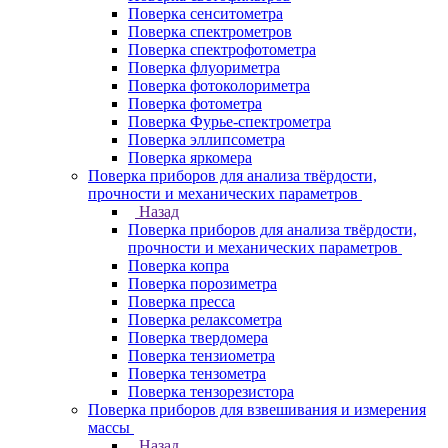
Поверка сенситометра
Поверка спектрометров
Поверка спектрофотометра
Поверка флуориметра
Поверка фотоколориметра
Поверка фотометра
Поверка Фурье-спектрометра
Поверка эллипсометра
Поверка яркомера
Поверка приборов для анализа твёрдости,
прочности и механических параметров
Назад
Поверка приборов для анализа твёрдости,
прочности и механических параметров
Поверка копра
Поверка порозиметра
Поверка пресса
Поверка релаксометра
Поверка твердомера
Поверка тензиометра
Поверка тензометра
Поверка тензорезистора
Поверка приборов для взвешивания и измерения
массы
Назад