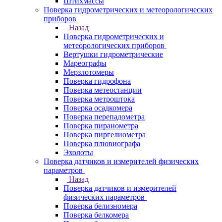
Штихмассы
Поверка гидрометрических и метеорологических
приборов
Назад
Поверка гидрометрических и
метеорологических приборов
Вертушки гидрометрические
Мареографы
Мерзлотомеры
Поверка гидрофона
Поверка метеостанции
Поверка метроштока
Поверка осадкомера
Поверка перепадометра
Поверка пиранометра
Поверка пиргелиометра
Поверка плювиографа
Эхолоты
Поверка датчиков и измерителей физических
параметров
Назад
Поверка датчиков и измерителей
физических параметров
Поверка белизномера
Поверка белкомера