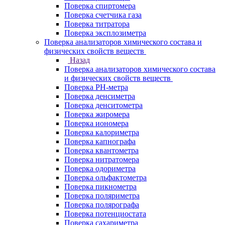
Поверка спиртомера
Поверка счетчика газа
Поверка титратора
Поверка эксплозиметра
Поверка анализаторов химического состава и
физических свойств веществ
Назад
Поверка анализаторов химического состава
и физических свойств веществ
Поверка PH-метра
Поверка денсиметра
Поверка денситометра
Поверка жиромера
Поверка иономера
Поверка калориметра
Поверка капнографа
Поверка квантометра
Поверка нитратомера
Поверка одориметра
Поверка ольфактометра
Поверка пикнометра
Поверка поляриметра
Поверка полярографа
Поверка потенциостата
Поверка сахариметра