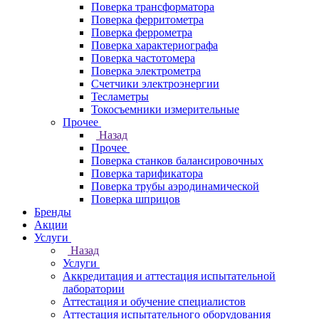
Поверка трансформатора
Поверка ферритометра
Поверка феррометра
Поверка характериографа
Поверка частотомера
Поверка электрометра
Счетчики электроэнергии
Тесламетры
Токосъемники измерительные
Прочее
Назад
Прочее
Поверка станков балансировочных
Поверка тарификатора
Поверка трубы аэродинамической
Поверка шприцов
Бренды
Акции
Услуги
Назад
Услуги
Аккредитация и аттестация испытательной
лаборатории
Аттестация и обучение специалистов
Аттестация испытательного оборудования