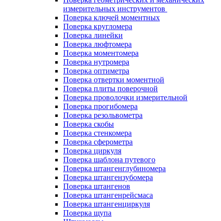
измерительных инструментов
Поверка ключей моментных
Поверка кругломера
Поверка линейки
Поверка люфтомера
Поверка моментомера
Поверка нутромера
Поверка оптиметра
Поверка отвертки моментной
Поверка плиты поверочной
Поверка проволочки измерительной
Поверка прогибомера
Поверка резольвометра
Поверка скобы
Поверка стенкомера
Поверка сферометра
Поверка циркуля
Поверка шаблона путевого
Поверка штангенглубиномера
Поверка штангензубомера
Поверка штангенов
Поверка штангенрейсмаса
Поверка штангенциркуля
Поверка щупа