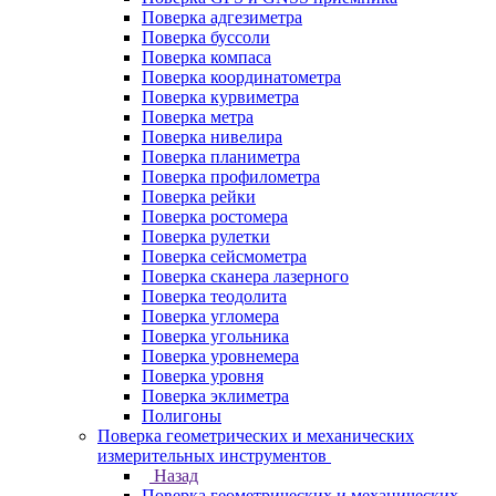
Поверка адгезиметра
Поверка буссоли
Поверка компаса
Поверка координатометра
Поверка курвиметра
Поверка метра
Поверка нивелира
Поверка планиметра
Поверка профилометра
Поверка рейки
Поверка ростомера
Поверка рулетки
Поверка сейсмометра
Поверка сканера лазерного
Поверка теодолита
Поверка угломера
Поверка угольника
Поверка уровнемера
Поверка уровня
Поверка эклиметра
Полигоны
Поверка геометрических и механических
измерительных инструментов
Назад
Поверка геометрических и механических