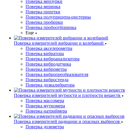
Поверка мензурки
Поверка мерника
Поверка пипетки
Поверка полуприцепа-цистерны
Поверка пробирки
Поверка пробоотборника
Еще
Поверка измерителей вибрации и колебаний
Поверка акселерометра
Поверка вибратора
Поверка виброанализатора
Поверка вибродатчика
Поверка виброметра
Поверка вибропреобразователя
Поверка вибростенда
Поверка дозкалибратора
Поверка измерителей мутности и плотности веществ
Поверка массомера
Поверка мутномера
Поверка натриймера
Поверка измерителей радиации и опасных выбросов
Поверка дозиметра