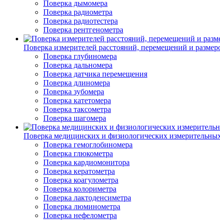
Поверка дымомера
Поверка радиометра
Поверка радиотестера
Поверка рентгенометра
Поверка измерителей расстояний, перемещений и размер
Поверка глубиномера
Поверка дальномера
Поверка датчика перемещения
Поверка длиномера
Поверка зубомера
Поверка катетомера
Поверка таксометра
Поверка шагомера
Поверка медицинских и физиологических измерительны
Поверка гемоглобиномера
Поверка глюкометра
Поверка кардиомонитора
Поверка кератометра
Поверка коагулометра
Поверка колориметра
Поверка лактоденсиметра
Поверка люминометра
Поверка нефелометра