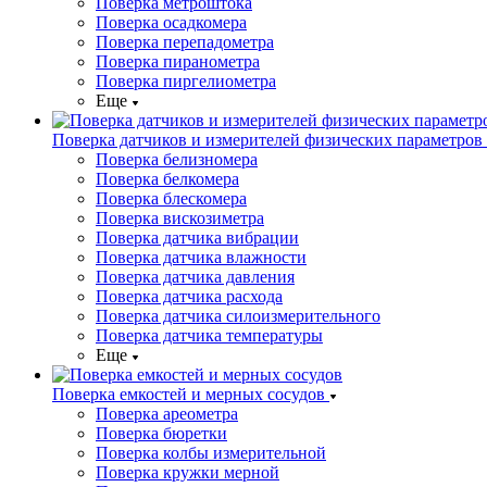
Поверка метроштока
Поверка осадкомера
Поверка перепадометра
Поверка пиранометра
Поверка пиргелиометра
Еще
Поверка датчиков и измерителей физических параметров
Поверка белизномера
Поверка белкомера
Поверка блескомера
Поверка вискозиметра
Поверка датчика вибрации
Поверка датчика влажности
Поверка датчика давления
Поверка датчика расхода
Поверка датчика силоизмерительного
Поверка датчика температуры
Еще
Поверка емкостей и мерных сосудов
Поверка ареометра
Поверка бюретки
Поверка колбы измерительной
Поверка кружки мерной