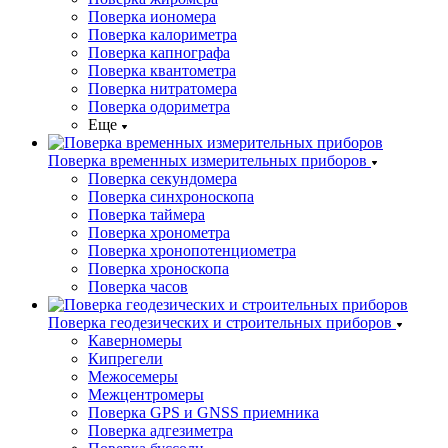
Поверка иономера
Поверка калориметра
Поверка капнографа
Поверка квантометра
Поверка нитратомера
Поверка одориметра
Еще
Поверка временных измерительных приборов
Поверка секундомера
Поверка синхроноскопа
Поверка таймера
Поверка хронометра
Поверка хронопотенциометра
Поверка хроноскопа
Поверка часов
Поверка геодезических и строительных приборов
Каверномеры
Кипрегели
Межосемеры
Межцентромеры
Поверка GPS и GNSS приемника
Поверка адгезиметра