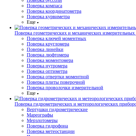
Поверка буссоли
Поверка компаса
Поверка координатометра
Поверка курвиметра
Еще
Поверка геометрических и механических измерительных
Поверка ключей моментных
Поверка кругломера
Поверка линейки
Поверка люфтомера
Поверка моментомера
Поверка нутромера
Поверка оптиметра
Поверка отвертки моментной
Поверка плиты поверочной
Поверка проволочки измерительной
Еще
Поверка гидрометрических и метеорологических прибор
Вертушки гидрометрические
Мареографы
Мерзлотомеры
Поверка гидрофона
Поверка метеостанции