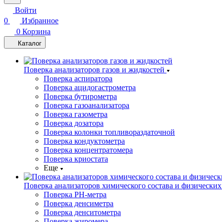
Войти
0
Избранное
0
Корзина
Каталог
Поверка анализаторов газов и жидкостей
Поверка аспиратора
Поверка ацидогастрометра
Поверка бутирометра
Поверка газоанализатора
Поверка газометра
Поверка дозатора
Поверка колонки топливораздаточной
Поверка кондуктометра
Поверка концентратомера
Поверка криостата
Еще
Поверка анализаторов химического состава и физических
Поверка PH-метра
Поверка денсиметра
Поверка денситометра
Поверка жиромера