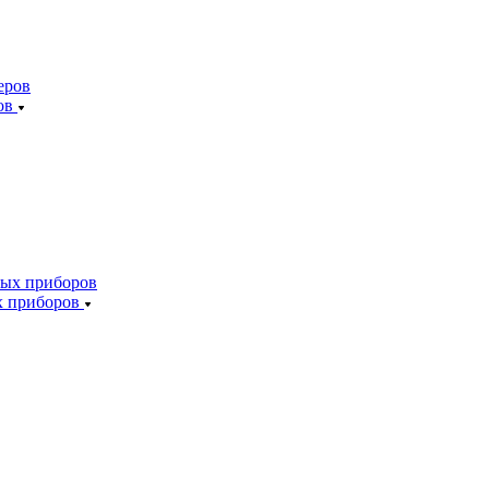
ов
х приборов