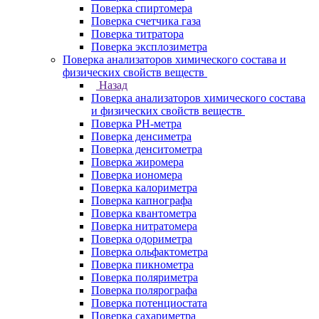
Поверка спиртомера
Поверка счетчика газа
Поверка титратора
Поверка эксплозиметра
Поверка анализаторов химического состава и
физических свойств веществ
Назад
Поверка анализаторов химического состава
и физических свойств веществ
Поверка PH-метра
Поверка денсиметра
Поверка денситометра
Поверка жиромера
Поверка иономера
Поверка калориметра
Поверка капнографа
Поверка квантометра
Поверка нитратомера
Поверка одориметра
Поверка ольфактометра
Поверка пикнометра
Поверка поляриметра
Поверка полярографа
Поверка потенциостата
Поверка сахариметра