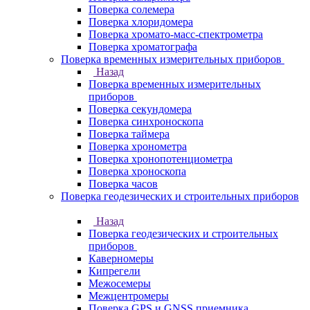
Поверка солемера
Поверка хлоридомера
Поверка хромато-масс-спектрометра
Поверка хроматографа
Поверка временных измерительных приборов
Назад
Поверка временных измерительных
приборов
Поверка секундомера
Поверка синхроноскопа
Поверка таймера
Поверка хронометра
Поверка хронопотенциометра
Поверка хроноскопа
Поверка часов
Поверка геодезических и строительных приборов
Назад
Поверка геодезических и строительных
приборов
Каверномеры
Кипрегели
Межосемеры
Межцентромеры
Поверка GPS и GNSS приемника