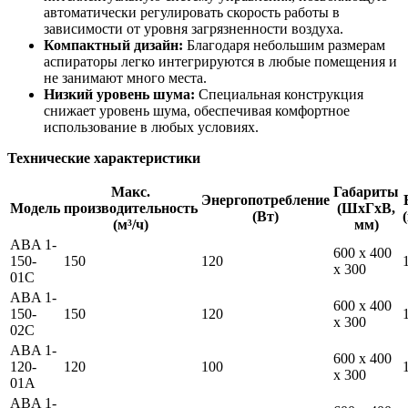
автоматически регулировать скорость работы в
зависимости от уровня загрязненности воздуха.
Компактный дизайн:
Благодаря небольшим размерам
аспираторы легко интегрируются в любые помещения и
не занимают много места.
Низкий уровень шума:
Специальная конструкция
снижает уровень шума, обеспечивая комфортное
использование в любых условиях.
Технические характеристики
Макс.
Габариты
Энергопотребление
Модель
производительность
(ШxГxВ,
(Вт)
(м³/ч)
мм)
ABA 1-
600 x 400
150-
150
120
x 300
01C
ABA 1-
600 x 400
150-
150
120
x 300
02C
ABA 1-
600 x 400
120-
120
100
x 300
01A
ABA 1-