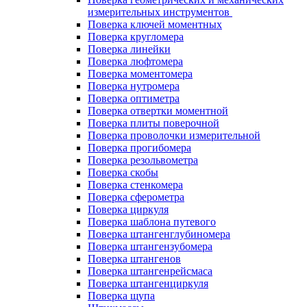
измерительных инструментов
Поверка ключей моментных
Поверка кругломера
Поверка линейки
Поверка люфтомера
Поверка моментомера
Поверка нутромера
Поверка оптиметра
Поверка отвертки моментной
Поверка плиты поверочной
Поверка проволочки измерительной
Поверка прогибомера
Поверка резольвометра
Поверка скобы
Поверка стенкомера
Поверка сферометра
Поверка циркуля
Поверка шаблона путевого
Поверка штангенглубиномера
Поверка штангензубомера
Поверка штангенов
Поверка штангенрейсмаса
Поверка штангенциркуля
Поверка щупа