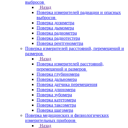
выбросов
Назад
Поверка измерителей радиации и опасных
выбросов
Поверка дозиметра
Поверка дымомера
Поверка радиометра
Поверка радиотестера
Поверка рентгенометра
Поверка измерителей расстояний, перемещений и
размеров
Назад
Поверка измерителей расстояний,
перемещений и размеров
Поверка глубиномера
Поверка дальномера
Поверка датчика перемещения
Поверка длиномера
Поверка зубомера
Поверка катетомера
Поверка таксометра
Поверка шагомера
Поверка медицинских и физиологических
измерительных приборов
Назад