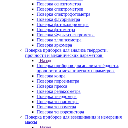
Поверка сенситометра
Поверка спектрометров
Поверка спектрофотометра
Поверка флуориметра
Поверка фотоколориметра
Поверка фотометра
Поверка Фурье-спектрометра
Поверка эллипсометра
Поверка яркомера
Поверка приборов для анализа твёрдости,
прочности и механических параметров
Назад
Поверка приборов для анализа твёрдости,
прочности и механических параметров
Поверка копра
Поверка порозиметра
Поверка пресса
Поверка релаксометра
Поверка твердомера
Поверка тензиометра
Поверка тензометра
Поверка тензорезистора
Поверка приборов для взвешивания и измерения
массы
Назад