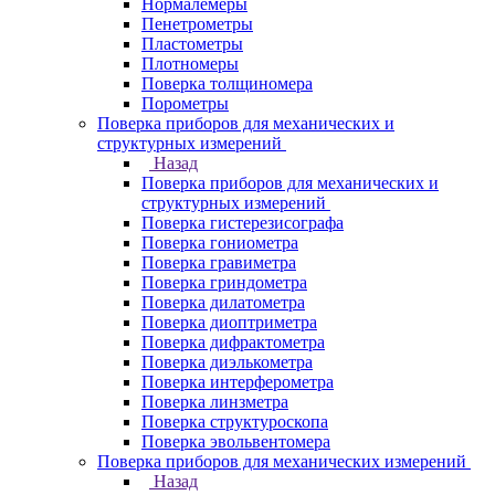
Нормалемеры
Пенетрометры
Пластометры
Плотномеры
Поверка толщиномера
Порометры
Поверка приборов для механических и
структурных измерений
Назад
Поверка приборов для механических и
структурных измерений
Поверка гистерезисографа
Поверка гониометра
Поверка гравиметра
Поверка гриндометра
Поверка дилатометра
Поверка диоптриметра
Поверка дифрактометра
Поверка диэлькометра
Поверка интерферометра
Поверка линзметра
Поверка структуроскопа
Поверка эвольвентомера
Поверка приборов для механических измерений
Назад