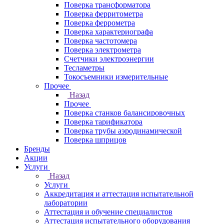
Поверка трансформатора
Поверка ферритометра
Поверка феррометра
Поверка характериографа
Поверка частотомера
Поверка электрометра
Счетчики электроэнергии
Тесламетры
Токосъемники измерительные
Прочее
Назад
Прочее
Поверка станков балансировочных
Поверка тарификатора
Поверка трубы аэродинамической
Поверка шприцов
Бренды
Акции
Услуги
Назад
Услуги
Аккредитация и аттестация испытательной
лаборатории
Аттестация и обучение специалистов
Аттестация испытательного оборудования