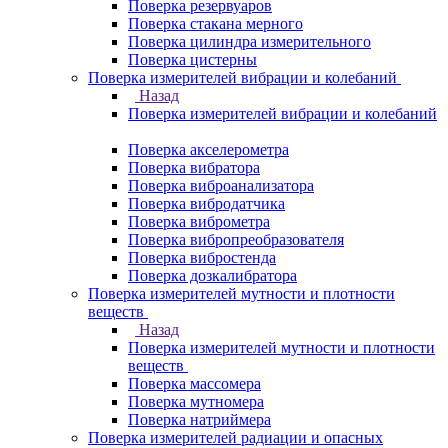
Поверка резервуаров
Поверка стакана мерного
Поверка цилиндра измерительного
Поверка цистерны
Поверка измерителей вибрации и колебаний
Назад
Поверка измерителей вибрации и колебаний
Поверка акселерометра
Поверка вибратора
Поверка виброанализатора
Поверка вибродатчика
Поверка виброметра
Поверка вибропреобразователя
Поверка вибростенда
Поверка дозкалибратора
Поверка измерителей мутности и плотности
веществ
Назад
Поверка измерителей мутности и плотности
веществ
Поверка массомера
Поверка мутномера
Поверка натриймера
Поверка измерителей радиации и опасных