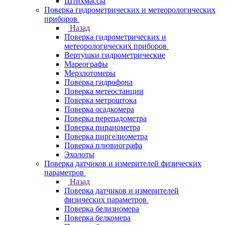
Штихмассы
Поверка гидрометрических и метеорологических
приборов
Назад
Поверка гидрометрических и
метеорологических приборов
Вертушки гидрометрические
Мареографы
Мерзлотомеры
Поверка гидрофона
Поверка метеостанции
Поверка метроштока
Поверка осадкомера
Поверка перепадометра
Поверка пиранометра
Поверка пиргелиометра
Поверка плювиографа
Эхолоты
Поверка датчиков и измерителей физических
параметров
Назад
Поверка датчиков и измерителей
физических параметров
Поверка белизномера
Поверка белкомера