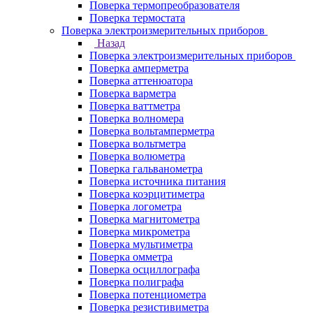
Поверка термопреобразователя
Поверка термостата
Поверка электроизмерительных приборов
Назад
Поверка электроизмерительных приборов
Поверка амперметра
Поверка аттенюатора
Поверка варметра
Поверка ваттметра
Поверка волномера
Поверка вольтамперметра
Поверка вольтметра
Поверка волюметра
Поверка гальванометра
Поверка источника питания
Поверка коэрцитиметра
Поверка логометра
Поверка магнитометра
Поверка микрометра
Поверка мультиметра
Поверка омметра
Поверка осциллографа
Поверка полиграфа
Поверка потенциометра
Поверка резистивиметра