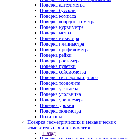
Поверка адгезиметра
Поверка буссоли
Поверка компаса
Поверка координатометра
Поверка курвиметра
Поверка метра
Поверка нивелира
Поверка планиметра
Поверка профилометра
Поверка рейки
Поверка ростомера
Поверка рулетки
Поверка сейсмометра
Поверка сканера лазерного
Поверка теодолита
Поверка угломера
Поверка угольника
Поверка уровнемера
Поверка уровня
Поверка эклиметра
Полигоны
Поверка геометрических и механических
измерительных инструментов
Назад
Поверка геометрических и механических