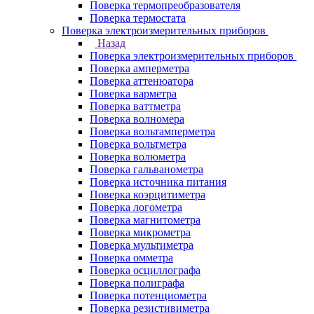
Поверка термопреобразователя
Поверка термостата
Поверка электроизмерительных приборов
Назад
Поверка электроизмерительных приборов
Поверка амперметра
Поверка аттенюатора
Поверка варметра
Поверка ваттметра
Поверка волномера
Поверка вольтамперметра
Поверка вольтметра
Поверка волюметра
Поверка гальванометра
Поверка источника питания
Поверка коэрцитиметра
Поверка логометра
Поверка магнитометра
Поверка микрометра
Поверка мультиметра
Поверка омметра
Поверка осциллографа
Поверка полиграфа
Поверка потенциометра
Поверка резистивиметра