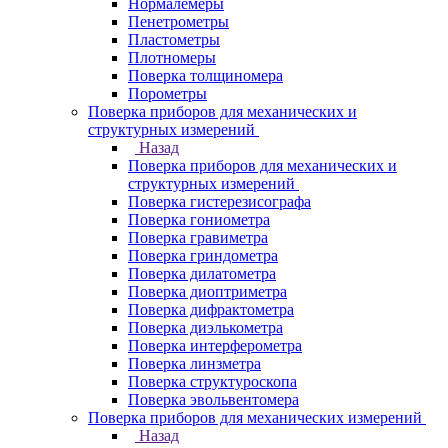
Нормалемеры
Пенетрометры
Пластометры
Плотномеры
Поверка толщиномера
Порометры
Поверка приборов для механических и
структурных измерений
Назад
Поверка приборов для механических и
структурных измерений
Поверка гистерезисографа
Поверка гониометра
Поверка гравиметра
Поверка гриндометра
Поверка дилатометра
Поверка диоптриметра
Поверка дифрактометра
Поверка диэлькометра
Поверка интерферометра
Поверка линзметра
Поверка структуроскопа
Поверка эвольвентомера
Поверка приборов для механических измерений
Назад