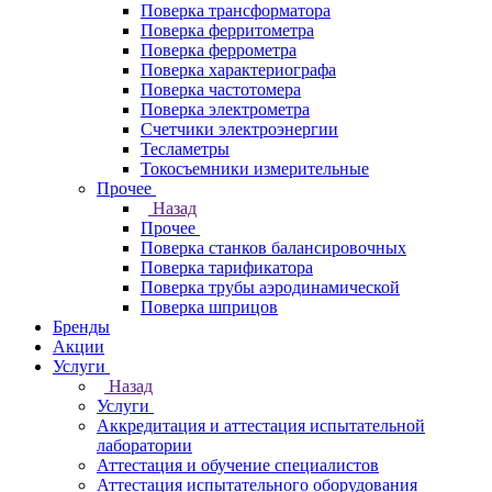
Поверка трансформатора
Поверка ферритометра
Поверка феррометра
Поверка характериографа
Поверка частотомера
Поверка электрометра
Счетчики электроэнергии
Тесламетры
Токосъемники измерительные
Прочее
Назад
Прочее
Поверка станков балансировочных
Поверка тарификатора
Поверка трубы аэродинамической
Поверка шприцов
Бренды
Акции
Услуги
Назад
Услуги
Аккредитация и аттестация испытательной
лаборатории
Аттестация и обучение специалистов
Аттестация испытательного оборудования