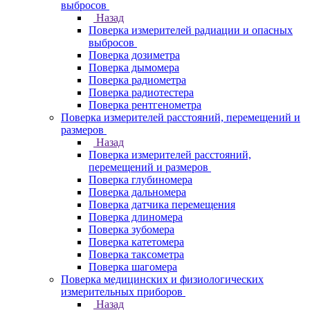
выбросов
Назад
Поверка измерителей радиации и опасных
выбросов
Поверка дозиметра
Поверка дымомера
Поверка радиометра
Поверка радиотестера
Поверка рентгенометра
Поверка измерителей расстояний, перемещений и
размеров
Назад
Поверка измерителей расстояний,
перемещений и размеров
Поверка глубиномера
Поверка дальномера
Поверка датчика перемещения
Поверка длиномера
Поверка зубомера
Поверка катетомера
Поверка таксометра
Поверка шагомера
Поверка медицинских и физиологических
измерительных приборов
Назад