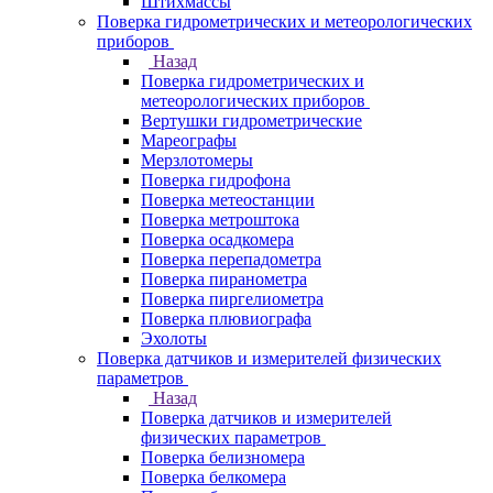
Штихмассы
Поверка гидрометрических и метеорологических
приборов
Назад
Поверка гидрометрических и
метеорологических приборов
Вертушки гидрометрические
Мареографы
Мерзлотомеры
Поверка гидрофона
Поверка метеостанции
Поверка метроштока
Поверка осадкомера
Поверка перепадометра
Поверка пиранометра
Поверка пиргелиометра
Поверка плювиографа
Эхолоты
Поверка датчиков и измерителей физических
параметров
Назад
Поверка датчиков и измерителей
физических параметров
Поверка белизномера
Поверка белкомера