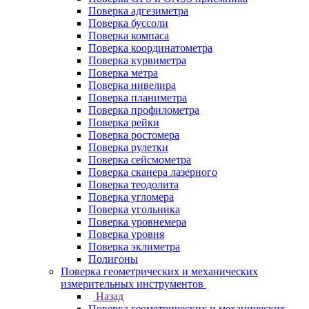
Поверка адгезиметра
Поверка буссоли
Поверка компаса
Поверка координатометра
Поверка курвиметра
Поверка метра
Поверка нивелира
Поверка планиметра
Поверка профилометра
Поверка рейки
Поверка ростомера
Поверка рулетки
Поверка сейсмометра
Поверка сканера лазерного
Поверка теодолита
Поверка угломера
Поверка угольника
Поверка уровнемера
Поверка уровня
Поверка эклиметра
Полигоны
Поверка геометрических и механических
измерительных инструментов
Назад
Поверка геометрических и механических