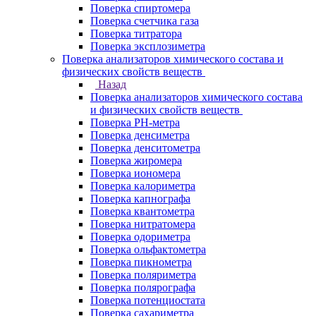
Поверка спиртомера
Поверка счетчика газа
Поверка титратора
Поверка эксплозиметра
Поверка анализаторов химического состава и
физических свойств веществ
Назад
Поверка анализаторов химического состава
и физических свойств веществ
Поверка PH-метра
Поверка денсиметра
Поверка денситометра
Поверка жиромера
Поверка иономера
Поверка калориметра
Поверка капнографа
Поверка квантометра
Поверка нитратомера
Поверка одориметра
Поверка ольфактометра
Поверка пикнометра
Поверка поляриметра
Поверка полярографа
Поверка потенциостата
Поверка сахариметра