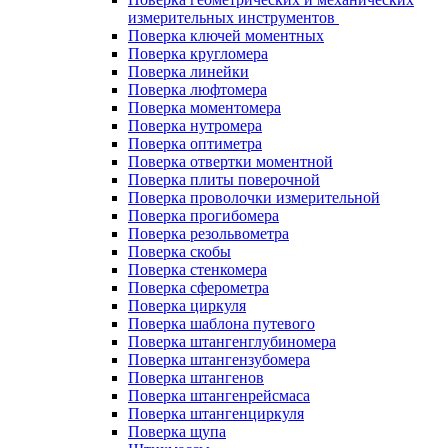
измерительных инструментов
Поверка ключей моментных
Поверка кругломера
Поверка линейки
Поверка люфтомера
Поверка моментомера
Поверка нутромера
Поверка оптиметра
Поверка отвертки моментной
Поверка плиты поверочной
Поверка проволочки измерительной
Поверка прогибомера
Поверка резольвометра
Поверка скобы
Поверка стенкомера
Поверка сферометра
Поверка циркуля
Поверка шаблона путевого
Поверка штангенглубиномера
Поверка штангензубомера
Поверка штангенов
Поверка штангенрейсмаса
Поверка штангенциркуля
Поверка щупа