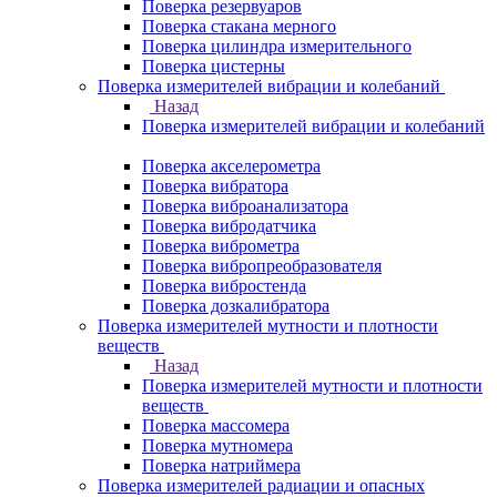
Поверка резервуаров
Поверка стакана мерного
Поверка цилиндра измерительного
Поверка цистерны
Поверка измерителей вибрации и колебаний
Назад
Поверка измерителей вибрации и колебаний
Поверка акселерометра
Поверка вибратора
Поверка виброанализатора
Поверка вибродатчика
Поверка виброметра
Поверка вибропреобразователя
Поверка вибростенда
Поверка дозкалибратора
Поверка измерителей мутности и плотности
веществ
Назад
Поверка измерителей мутности и плотности
веществ
Поверка массомера
Поверка мутномера
Поверка натриймера
Поверка измерителей радиации и опасных