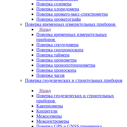
Поверка солемера
Поверка хлоридомера
Поверка хромато-масс-спектрометра
Поверка хроматографа
Поверка временных измерительных приборов
Назад
Поверка временных измерительных
приборов
Поверка секундомера
Поверка синхроноскопа
Поверка таймера
Поверка хронометра
Поверка хронопотенциометра
Поверка хроноскопа
Поверка часов
Поверка геодезических и строительных приборов
Назад
Поверка геодезических и строительных
приборов
Каверномеры
Кипрегели
Межосемеры
Межцентромеры
Поверка GPS и GNSS приемника