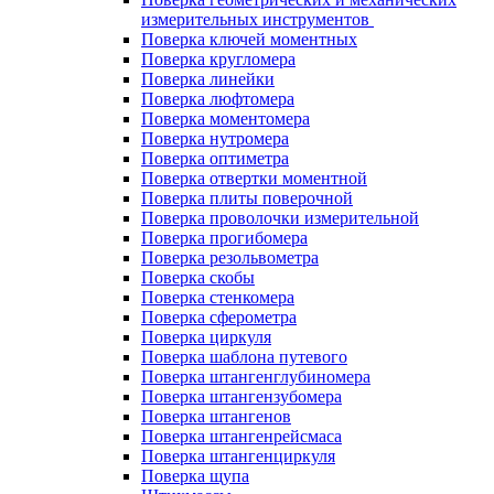
измерительных инструментов
Поверка ключей моментных
Поверка кругломера
Поверка линейки
Поверка люфтомера
Поверка моментомера
Поверка нутромера
Поверка оптиметра
Поверка отвертки моментной
Поверка плиты поверочной
Поверка проволочки измерительной
Поверка прогибомера
Поверка резольвометра
Поверка скобы
Поверка стенкомера
Поверка сферометра
Поверка циркуля
Поверка шаблона путевого
Поверка штангенглубиномера
Поверка штангензубомера
Поверка штангенов
Поверка штангенрейсмаса
Поверка штангенциркуля
Поверка щупа