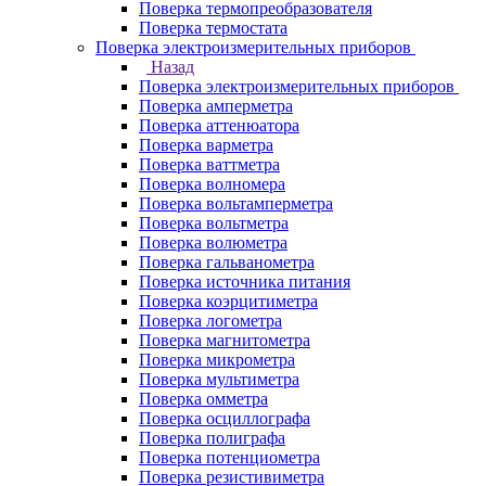
Поверка термопреобразователя
Поверка термостата
Поверка электроизмерительных приборов
Назад
Поверка электроизмерительных приборов
Поверка амперметра
Поверка аттенюатора
Поверка варметра
Поверка ваттметра
Поверка волномера
Поверка вольтамперметра
Поверка вольтметра
Поверка волюметра
Поверка гальванометра
Поверка источника питания
Поверка коэрцитиметра
Поверка логометра
Поверка магнитометра
Поверка микрометра
Поверка мультиметра
Поверка омметра
Поверка осциллографа
Поверка полиграфа
Поверка потенциометра
Поверка резистивиметра