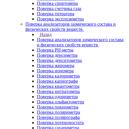
Поверка спиртомера
Поверка счетчика газа
Поверка титратора
Поверка эксплозиметра
Поверка анализаторов химического состава и
физических свойств веществ
Назад
Поверка анализаторов химического состава
и физических свойств веществ
Поверка PH-метра
Поверка денсиметра
Поверка денситометра
Поверка жиромера
Поверка иономера
Поверка калориметра
Поверка капнографа
Поверка квантометра
Поверка нитратомера
Поверка одориметра
Поверка ольфактометра
Поверка пикнометра
Поверка поляриметра
Поверка полярографа
Поверка потенциостата
Поверка сахариметра