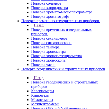
Поверка солемера
Поверка хлоридомера
Поверка хромато-масс-спектрометра
Поверка хроматографа
Поверка временных измерительных приборов
Назад
Поверка временных измерительных
приборов
Поверка секундомера
Поверка синхроноскопа
Поверка таймера
Поверка хронометра
Поверка хронопотенциометра
Поверка хроноскопа
Поверка часов
Поверка геодезических и строительных приборов
Назад
Поверка геодезических и строительных
приборов
Каверномеры
Кипрегели
Межосемеры
Межцентромеры
Поверка GPS и GNSS приемника