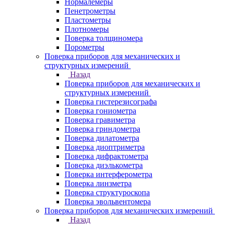
Нормалемеры
Пенетрометры
Пластометры
Плотномеры
Поверка толщиномера
Порометры
Поверка приборов для механических и
структурных измерений
Назад
Поверка приборов для механических и
структурных измерений
Поверка гистерезисографа
Поверка гониометра
Поверка гравиметра
Поверка гриндометра
Поверка дилатометра
Поверка диоптриметра
Поверка дифрактометра
Поверка диэлькометра
Поверка интерферометра
Поверка линзметра
Поверка структуроскопа
Поверка эвольвентомера
Поверка приборов для механических измерений
Назад