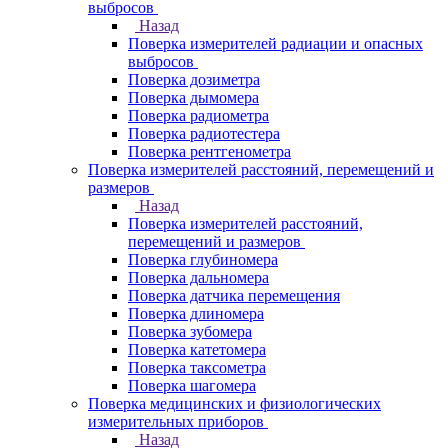
выбросов
Назад
Поверка измерителей радиации и опасных
выбросов
Поверка дозиметра
Поверка дымомера
Поверка радиометра
Поверка радиотестера
Поверка рентгенометра
Поверка измерителей расстояний, перемещений и
размеров
Назад
Поверка измерителей расстояний,
перемещений и размеров
Поверка глубиномера
Поверка дальномера
Поверка датчика перемещения
Поверка длиномера
Поверка зубомера
Поверка катетомера
Поверка таксометра
Поверка шагомера
Поверка медицинских и физиологических
измерительных приборов
Назад