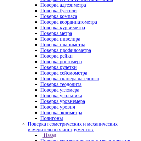
Поверка адгезиметра
Поверка буссоли
Поверка компаса
Поверка координатометра
Поверка курвиметра
Поверка метра
Поверка нивелира
Поверка планиметра
Поверка профилометра
Поверка рейки
Поверка ростомера
Поверка рулетки
Поверка сейсмометра
Поверка сканера лазерного
Поверка теодолита
Поверка угломера
Поверка угольника
Поверка уровнемера
Поверка уровня
Поверка эклиметра
Полигоны
Поверка геометрических и механических
измерительных инструментов
Назад
Поверка геометрических и механических