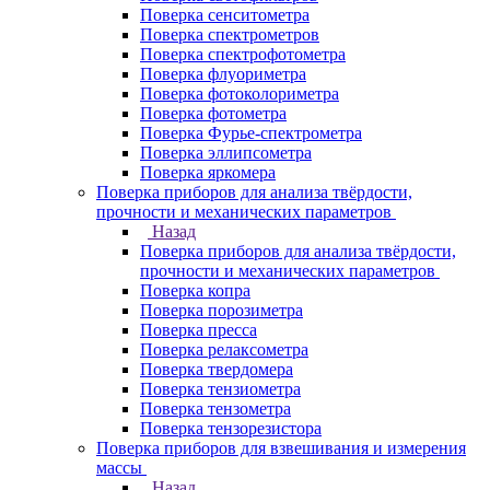
Поверка сенситометра
Поверка спектрометров
Поверка спектрофотометра
Поверка флуориметра
Поверка фотоколориметра
Поверка фотометра
Поверка Фурье-спектрометра
Поверка эллипсометра
Поверка яркомера
Поверка приборов для анализа твёрдости,
прочности и механических параметров
Назад
Поверка приборов для анализа твёрдости,
прочности и механических параметров
Поверка копра
Поверка порозиметра
Поверка пресса
Поверка релаксометра
Поверка твердомера
Поверка тензиометра
Поверка тензометра
Поверка тензорезистора
Поверка приборов для взвешивания и измерения
массы
Назад