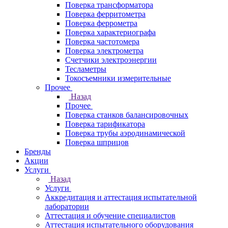
Поверка трансформатора
Поверка ферритометра
Поверка феррометра
Поверка характериографа
Поверка частотомера
Поверка электрометра
Счетчики электроэнергии
Тесламетры
Токосъемники измерительные
Прочее
Назад
Прочее
Поверка станков балансировочных
Поверка тарификатора
Поверка трубы аэродинамической
Поверка шприцов
Бренды
Акции
Услуги
Назад
Услуги
Аккредитация и аттестация испытательной
лаборатории
Аттестация и обучение специалистов
Аттестация испытательного оборудования