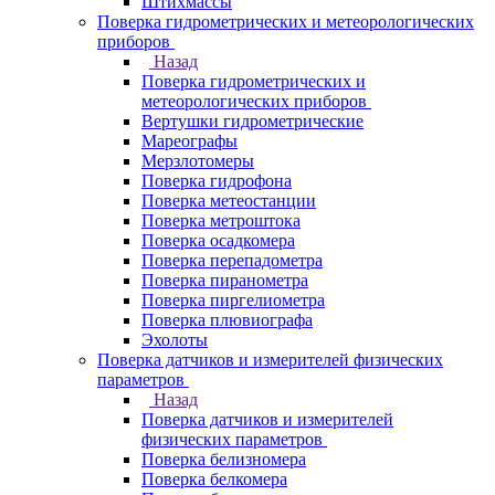
Штихмассы
Поверка гидрометрических и метеорологических
приборов
Назад
Поверка гидрометрических и
метеорологических приборов
Вертушки гидрометрические
Мареографы
Мерзлотомеры
Поверка гидрофона
Поверка метеостанции
Поверка метроштока
Поверка осадкомера
Поверка перепадометра
Поверка пиранометра
Поверка пиргелиометра
Поверка плювиографа
Эхолоты
Поверка датчиков и измерителей физических
параметров
Назад
Поверка датчиков и измерителей
физических параметров
Поверка белизномера
Поверка белкомера