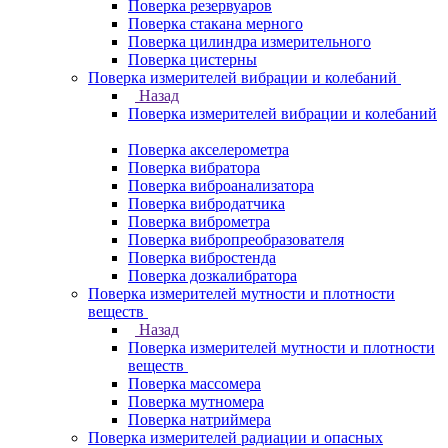
Поверка резервуаров
Поверка стакана мерного
Поверка цилиндра измерительного
Поверка цистерны
Поверка измерителей вибрации и колебаний
Назад
Поверка измерителей вибрации и колебаний
Поверка акселерометра
Поверка вибратора
Поверка виброанализатора
Поверка вибродатчика
Поверка виброметра
Поверка вибропреобразователя
Поверка вибростенда
Поверка дозкалибратора
Поверка измерителей мутности и плотности
веществ
Назад
Поверка измерителей мутности и плотности
веществ
Поверка массомера
Поверка мутномера
Поверка натриймера
Поверка измерителей радиации и опасных