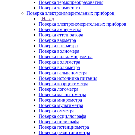
Поверка термопреобразователя
Поверка термостата
Поверка электроизмерительных приборов
Назад
Поверка электроизмерительных приборов
Поверка амперметра
Поверка аттенюатора
Поверка варметра
Поверка ваттметра
Поверка волномера
Поверка вольтамперметра
Поверка вольтметра
Поверка волюметра
Поверка гальванометра
Поверка источника питания
Поверка коэрцитиметра
Поверка логометра
Поверка магнитометра
Поверка микрометра
Поверка мультиметра
Поверка омметра
Поверка осциллографа
Поверка полиграфа
Поверка потенциометра
Поверка резистивиметра