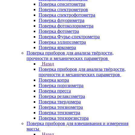
Поверка сенситометра
Поверка спектрометров
Поверка спектрофотометра
Поверка флуориметра
Поверка фотоколориметра
Поверка фотометра
Поверка Фурье-спектрометра
Поверка эллипсометра
Поверка яркомера
Поверка приборов для анализа твёрдости,
прочности и механических параметров
Назад
Поверка приборов для анализа твёрдости,
прочности и механических параметров
Поверка копра
Поверка порозиметра
Поверка пресса
Поверка релаксометра
Поверка твердомера
Поверка тензиометра
Поверка тензометра
Поверка тензорезистора
Поверка приборов для взвешивания и измерения
массы
Назад