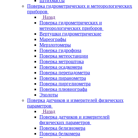
Штихмассы
Поверка гидрометрических и метеорологических
приборов
Назад
Поверка гидрометрических и
метеорологических приборов
Вертушки гидрометрические
Мареографы
Мерзлотомеры
Поверка гидрофона
Поверка метеостанции
Поверка метроштока
Поверка осадкомера
Поверка перепадометра
Поверка пиранометра
Поверка пиргелиометра
Поверка плювиографа
Эхолоты
Поверка датчиков и измерителей физических
параметров
Назад
Поверка датчиков и измерителей
физических параметров
Поверка белизномера
Поверка белкомера