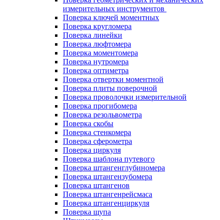
измерительных инструментов
Поверка ключей моментных
Поверка кругломера
Поверка линейки
Поверка люфтомера
Поверка моментомера
Поверка нутромера
Поверка оптиметра
Поверка отвертки моментной
Поверка плиты поверочной
Поверка проволочки измерительной
Поверка прогибомера
Поверка резольвометра
Поверка скобы
Поверка стенкомера
Поверка сферометра
Поверка циркуля
Поверка шаблона путевого
Поверка штангенглубиномера
Поверка штангензубомера
Поверка штангенов
Поверка штангенрейсмаса
Поверка штангенциркуля
Поверка щупа