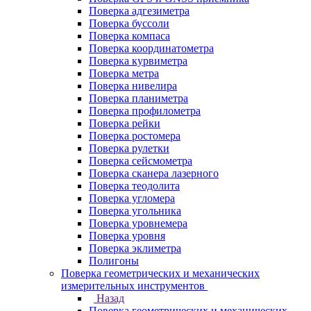
Поверка адгезиметра
Поверка буссоли
Поверка компаса
Поверка координатометра
Поверка курвиметра
Поверка метра
Поверка нивелира
Поверка планиметра
Поверка профилометра
Поверка рейки
Поверка ростомера
Поверка рулетки
Поверка сейсмометра
Поверка сканера лазерного
Поверка теодолита
Поверка угломера
Поверка угольника
Поверка уровнемера
Поверка уровня
Поверка эклиметра
Полигоны
Поверка геометрических и механических
измерительных инструментов
Назад
Поверка геометрических и механических