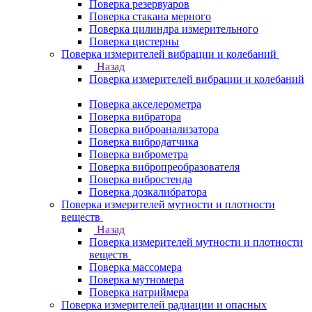
Поверка резервуаров
Поверка стакана мерного
Поверка цилиндра измерительного
Поверка цистерны
Поверка измерителей вибрации и колебаний
Назад
Поверка измерителей вибрации и колебаний
Поверка акселерометра
Поверка вибратора
Поверка виброанализатора
Поверка вибродатчика
Поверка виброметра
Поверка вибропреобразователя
Поверка вибростенда
Поверка дозкалибратора
Поверка измерителей мутности и плотности
веществ
Назад
Поверка измерителей мутности и плотности
веществ
Поверка массомера
Поверка мутномера
Поверка натриймера
Поверка измерителей радиации и опасных