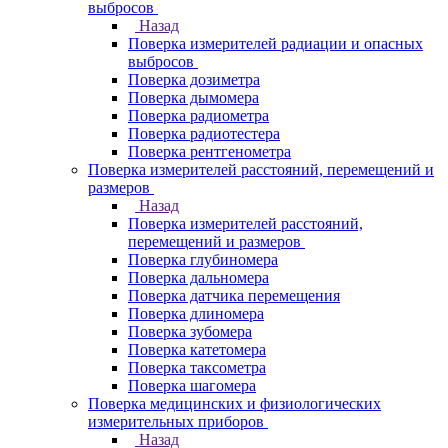
выбросов
Назад
Поверка измерителей радиации и опасных
выбросов
Поверка дозиметра
Поверка дымомера
Поверка радиометра
Поверка радиотестера
Поверка рентгенометра
Поверка измерителей расстояний, перемещений и
размеров
Назад
Поверка измерителей расстояний,
перемещений и размеров
Поверка глубиномера
Поверка дальномера
Поверка датчика перемещения
Поверка длиномера
Поверка зубомера
Поверка катетомера
Поверка таксометра
Поверка шагомера
Поверка медицинских и физиологических
измерительных приборов
Назад