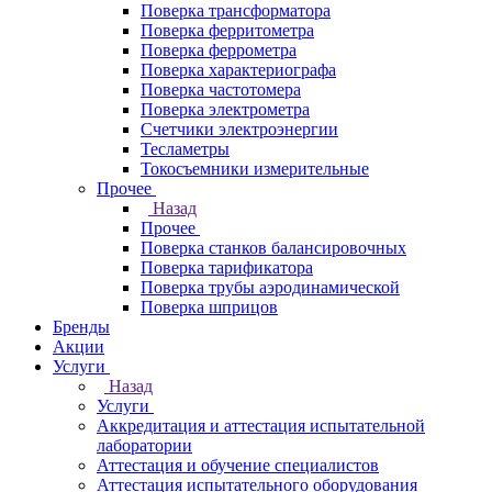
Поверка трансформатора
Поверка ферритометра
Поверка феррометра
Поверка характериографа
Поверка частотомера
Поверка электрометра
Счетчики электроэнергии
Тесламетры
Токосъемники измерительные
Прочее
Назад
Прочее
Поверка станков балансировочных
Поверка тарификатора
Поверка трубы аэродинамической
Поверка шприцов
Бренды
Акции
Услуги
Назад
Услуги
Аккредитация и аттестация испытательной
лаборатории
Аттестация и обучение специалистов
Аттестация испытательного оборудования