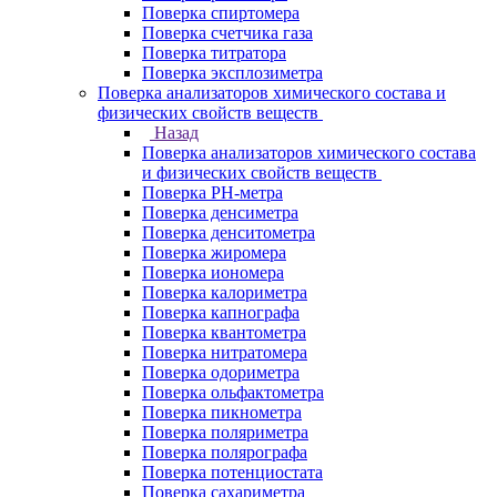
Поверка спиртомера
Поверка счетчика газа
Поверка титратора
Поверка эксплозиметра
Поверка анализаторов химического состава и
физических свойств веществ
Назад
Поверка анализаторов химического состава
и физических свойств веществ
Поверка PH-метра
Поверка денсиметра
Поверка денситометра
Поверка жиромера
Поверка иономера
Поверка калориметра
Поверка капнографа
Поверка квантометра
Поверка нитратомера
Поверка одориметра
Поверка ольфактометра
Поверка пикнометра
Поверка поляриметра
Поверка полярографа
Поверка потенциостата
Поверка сахариметра