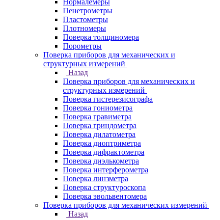
Нормалемеры
Пенетрометры
Пластометры
Плотномеры
Поверка толщиномера
Порометры
Поверка приборов для механических и
структурных измерений
Назад
Поверка приборов для механических и
структурных измерений
Поверка гистерезисографа
Поверка гониометра
Поверка гравиметра
Поверка гриндометра
Поверка дилатометра
Поверка диоптриметра
Поверка дифрактометра
Поверка диэлькометра
Поверка интерферометра
Поверка линзметра
Поверка структуроскопа
Поверка эвольвентомера
Поверка приборов для механических измерений
Назад