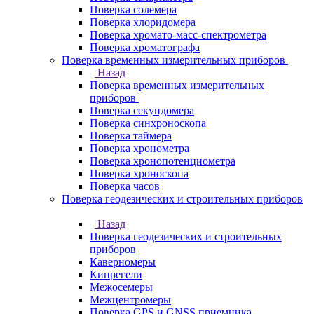
Поверка солемера
Поверка хлоридомера
Поверка хромато-масс-спектрометра
Поверка хроматографа
Поверка временных измерительных приборов
Назад
Поверка временных измерительных
приборов
Поверка секундомера
Поверка синхроноскопа
Поверка таймера
Поверка хронометра
Поверка хронопотенциометра
Поверка хроноскопа
Поверка часов
Поверка геодезических и строительных приборов
Назад
Поверка геодезических и строительных
приборов
Каверномеры
Кипрегели
Межосемеры
Межцентромеры
Поверка GPS и GNSS приемника