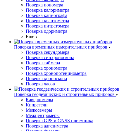
Поверка иономера
Поверка калориметра
Поверка капнографа
Поверка квантометра
Поверка нитратомера
Поверка одориметра
Еще
Поверка временных измерительных приборов
Поверка секундомера
Поверка синхроноскопа
Поверка таймера
Поверка хронометра
Поверка хронопотенциометра
Поверка хроноскопа
Поверка часов
Поверка геодезических и строительных приборов
Каверномеры
Кипрегели
Межосемеры
Межцентромеры
Поверка GPS и GNSS приемника
Поверка адгезиметра