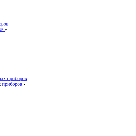
ов
х приборов