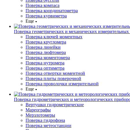
Поверка буссоли
Поверка компаса
Поверка координатометра
Поверка курвиметра
Еще
Поверка геометрических и механических измерительных
Поверка ключей моментных
Поверка кругломера
Поверка линейки
Поверка люфтомера
Поверка моментомера
Поверка нутромера
Поверка оптиметра
Поверка отвертки моментной
Поверка плиты поверочной
Поверка проволочки измерительной
Еще
Поверка гидрометрических и метеорологических прибор
Вертушки гидрометрические
Мареографы
Мерзлотомеры
Поверка гидрофона
Поверка метеостанции