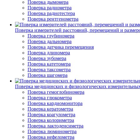
Поверка дымомера
Поверка радиометра
Поверка радиотестера
Поверка рентгенометра
Поверка измерителей расстояний, перемещений и размер
Поверка глубиномера
Поверка дальномера
Поверка датчика перемещения
Поверка длиномера
Поверка зубомера
Поверка катетомера
Поверка таксометра
Поверка шагомера
Поверка медицинских и физиологических измерительны
Поверка гемоглобиномера
Поверка глюкометра
Поверка кардиомонитора
Поверка кератометра
Поверка коагулометра
Поверка колориметра
Поверка лактоденсиметра
Поверка люминометра
Поверка нефелометра