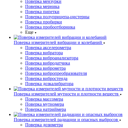
Поверка мензурки
Поверка мерника
Поверка пипетки
Поверка полуприцепа-цистерны
Поверка пробирки
Поверка пробоотборника
Еще
Поверка измерителей вибрации и колебаний
Поверка акселерометра
Поверка вибратора
Поверка виброанализатора
Поверка вибродатчика
Поверка виброметра
Поверка вибропреобразователя
Поверка вибростенда
Поверка дозкалибратора
Поверка измерителей мутности и плотности веществ
Поверка массомера
Поверка мутномера
Поверка натриймера
Поверка измерителей радиации и опасных выбросов
Поверка дозиметра