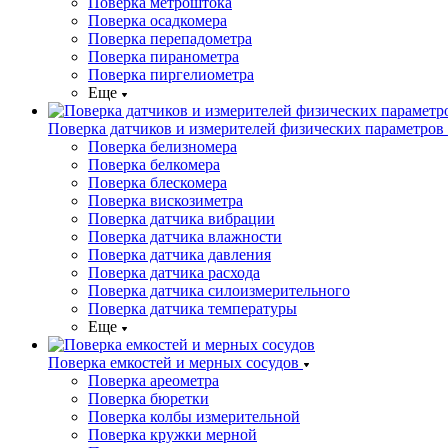
Поверка метроштока
Поверка осадкомера
Поверка перепадометра
Поверка пиранометра
Поверка пиргелиометра
Еще
Поверка датчиков и измерителей физических параметров
Поверка белизномера
Поверка белкомера
Поверка блескомера
Поверка вискозиметра
Поверка датчика вибрации
Поверка датчика влажности
Поверка датчика давления
Поверка датчика расхода
Поверка датчика силоизмерительного
Поверка датчика температуры
Еще
Поверка емкостей и мерных сосудов
Поверка ареометра
Поверка бюретки
Поверка колбы измерительной
Поверка кружки мерной