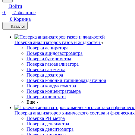
Войти
0
Избранное
0
Корзина
Каталог
Поверка анализаторов газов и жидкостей
Поверка аспиратора
Поверка ацидогастрометра
Поверка бутирометра
Поверка газоанализатора
Поверка газометра
Поверка дозатора
Поверка колонки топливораздаточной
Поверка кондуктометра
Поверка концентратомера
Поверка криостата
Еще
Поверка анализаторов химического состава и физических
Поверка PH-метра
Поверка денсиметра
Поверка денситометра
Поверка жиромера