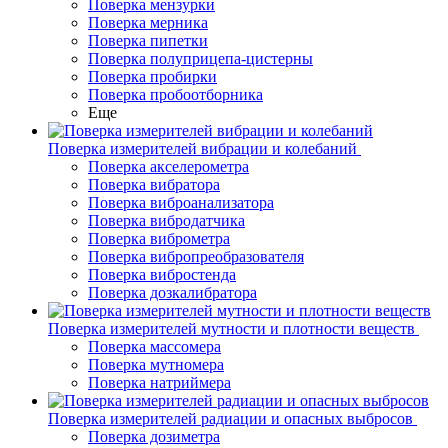
Поверка мензурки
Поверка мерника
Поверка пипетки
Поверка полуприцепа-цистерны
Поверка пробирки
Поверка пробоотборника
Еще
Поверка измерителей вибрации и колебаний
Поверка акселерометра
Поверка вибратора
Поверка виброанализатора
Поверка вибродатчика
Поверка виброметра
Поверка вибропреобразователя
Поверка вибростенда
Поверка дозкалибратора
Поверка измерителей мутности и плотности веществ
Поверка массомера
Поверка мутномера
Поверка натриймера
Поверка измерителей радиации и опасных выбросов
Поверка дозиметра