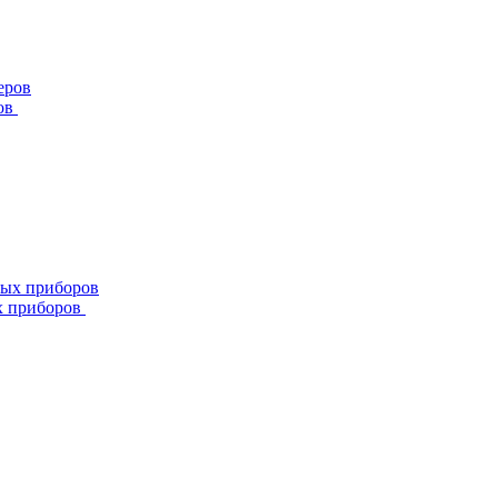
ов
х приборов