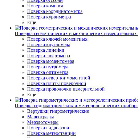
Поверка буссоли
Поверка компаса
Поверка координатометра
Поверка курвиметра
Еще
Поверка геометрических и механических измерительных
Поверка ключей моментных
Поверка кругломера
Поверка линейки
Поверка люфтомера
Поверка моментомера
Поверка нутромера
Поверка оптиметра
Поверка отвертки моментной
Поверка плиты поверочной
Поверка проволочки измерительной
Еще
Поверка гидрометрических и метеорологических прибор
Вертушки гидрометрические
Мареографы
Мерзлотомеры
Поверка гидрофона
Поверка метеостанции