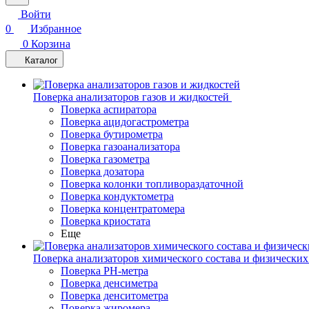
Войти
0
Избранное
0
Корзина
Каталог
Поверка анализаторов газов и жидкостей
Поверка аспиратора
Поверка ацидогастрометра
Поверка бутирометра
Поверка газоанализатора
Поверка газометра
Поверка дозатора
Поверка колонки топливораздаточной
Поверка кондуктометра
Поверка концентратомера
Поверка криостата
Еще
Поверка анализаторов химического состава и физических
Поверка PH-метра
Поверка денсиметра
Поверка денситометра
Поверка жиромера