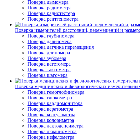
Поверка дымомера
Поверка радиометра
Поверка радиотестера
Поверка рентгенометра
Поверка измерителей расстояний, перемещений и размер
Поверка глубиномера
Поверка дальномера
Поверка датчика перемещения
Поверка длиномера
Поверка зубомера
Поверка катетомера
Поверка таксометра
Поверка шагомера
Поверка медицинских и физиологических измерительны
Поверка гемоглобиномера
Поверка глюкометра
Поверка кардиомонитора
Поверка кератометра
Поверка коагулометра
Поверка колориметра
Поверка лактоденсиметра
Поверка люминометра
Поверка нефелометра