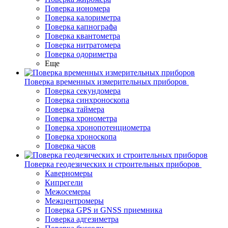
Поверка иономера
Поверка калориметра
Поверка капнографа
Поверка квантометра
Поверка нитратомера
Поверка одориметра
Еще
Поверка временных измерительных приборов
Поверка секундомера
Поверка синхроноскопа
Поверка таймера
Поверка хронометра
Поверка хронопотенциометра
Поверка хроноскопа
Поверка часов
Поверка геодезических и строительных приборов
Каверномеры
Кипрегели
Межосемеры
Межцентромеры
Поверка GPS и GNSS приемника
Поверка адгезиметра