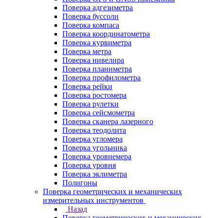
Поверка адгезиметра
Поверка буссоли
Поверка компаса
Поверка координатометра
Поверка курвиметра
Поверка метра
Поверка нивелира
Поверка планиметра
Поверка профилометра
Поверка рейки
Поверка ростомера
Поверка рулетки
Поверка сейсмометра
Поверка сканера лазерного
Поверка теодолита
Поверка угломера
Поверка угольника
Поверка уровнемера
Поверка уровня
Поверка эклиметра
Полигоны
Поверка геометрических и механических
измерительных инструментов
Назад
Поверка геометрических и механических