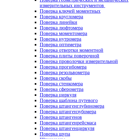
измерительных инструментов
Поверка ключей моментных
Поверка кругломера
Поверка линейки
Поверка люфтомера
Поверка моментомера
Поверка нутромера
Поверка оптиметра
Поверка отвертки моментной
Поверка плиты поверочной
Поверка проволочки измерительной
Поверка прогибомера
Поверка резольвометра
Поверка скобы
Поверка стенкомера
Поверка сферометра
Поверка циркуля
Поверка шаблона путевого
Поверка штангенглубиномера
Поверка штангензубомера
Поверка штангенов
Поверка штангенрейсмаса
Поверка штангенциркуля
Поверка щупа