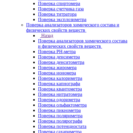
Поверка спиртомера
Поверка счетчика газа
Поверка титратора
Поверка эксплозиметра
Поверка анализаторов химического состава и
физических свойств веществ
Назад
Поверка анализаторов химического состава
и физических свойств веществ
Поверка PH-метра
Поверка денсиметра
Поверка денситометра
Поверка жиромера
Поверка иономера
Поверка калориметра
Поверка капнографа
Поверка квантометра
Поверка нитратомера
Поверка одориметра
Поверка ольфактометра
Поверка пикнометра
Поверка поляриметра
Поверка полярографа
Поверка потенциостата
Поверка сахариметра