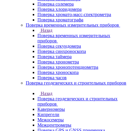
Поверка солемера
Поверка хлоридомера
Поверка хромато-масс-спектрометра
Поверка хроматографа
Поверка временных измерительных приборов
Назад
Поверка временных измерительных
приборов
Поверка секундомера
Поверка синхроноскопа
Поверка таймера
Поверка хронометра
Поверка хронопотенциометра
Поверка хроноскопа
Поверка часов
Поверка геодезических и строительных приборов
Назад
Поверка геодезических и строительных
приборов
Каверномеры
Кипрегели
Межосемеры
Межцентромеры
Поверка GPS и GNSS приемника