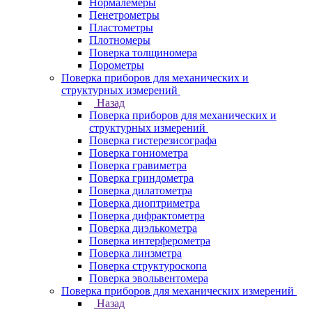
Нормалемеры
Пенетрометры
Пластометры
Плотномеры
Поверка толщиномера
Порометры
Поверка приборов для механических и
структурных измерений
Назад
Поверка приборов для механических и
структурных измерений
Поверка гистерезисографа
Поверка гониометра
Поверка гравиметра
Поверка гриндометра
Поверка дилатометра
Поверка диоптриметра
Поверка дифрактометра
Поверка диэлькометра
Поверка интерферометра
Поверка линзметра
Поверка структуроскопа
Поверка эвольвентомера
Поверка приборов для механических измерений
Назад