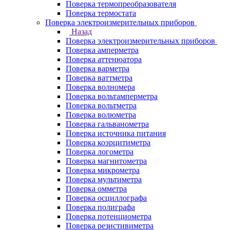
Поверка термопреобразователя
Поверка термостата
Поверка электроизмерительных приборов
Назад
Поверка электроизмерительных приборов
Поверка амперметра
Поверка аттенюатора
Поверка варметра
Поверка ваттметра
Поверка волномера
Поверка вольтамперметра
Поверка вольтметра
Поверка волюметра
Поверка гальванометра
Поверка источника питания
Поверка коэрцитиметра
Поверка логометра
Поверка магнитометра
Поверка микрометра
Поверка мультиметра
Поверка омметра
Поверка осциллографа
Поверка полиграфа
Поверка потенциометра
Поверка резистивиметра