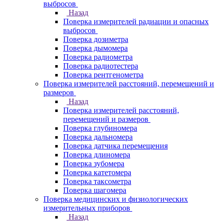
выбросов
Назад
Поверка измерителей радиации и опасных
выбросов
Поверка дозиметра
Поверка дымомера
Поверка радиометра
Поверка радиотестера
Поверка рентгенометра
Поверка измерителей расстояний, перемещений и
размеров
Назад
Поверка измерителей расстояний,
перемещений и размеров
Поверка глубиномера
Поверка дальномера
Поверка датчика перемещения
Поверка длиномера
Поверка зубомера
Поверка катетомера
Поверка таксометра
Поверка шагомера
Поверка медицинских и физиологических
измерительных приборов
Назад