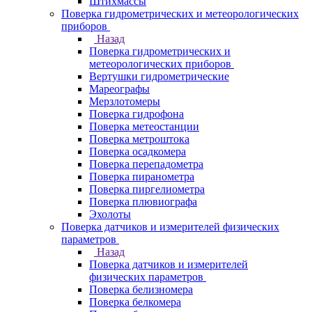
Штихмассы
Поверка гидрометрических и метеорологических
приборов
Назад
Поверка гидрометрических и
метеорологических приборов
Вертушки гидрометрические
Мареографы
Мерзлотомеры
Поверка гидрофона
Поверка метеостанции
Поверка метроштока
Поверка осадкомера
Поверка перепадометра
Поверка пиранометра
Поверка пиргелиометра
Поверка плювиографа
Эхолоты
Поверка датчиков и измерителей физических
параметров
Назад
Поверка датчиков и измерителей
физических параметров
Поверка белизномера
Поверка белкомера