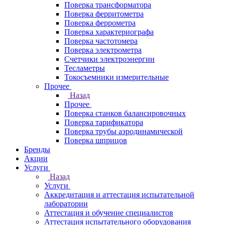
Поверка трансформатора
Поверка ферритометра
Поверка феррометра
Поверка характериографа
Поверка частотомера
Поверка электрометра
Счетчики электроэнергии
Тесламетры
Токосъемники измерительные
Прочее
Назад
Прочее
Поверка станков балансировочных
Поверка тарификатора
Поверка трубы аэродинамической
Поверка шприцов
Бренды
Акции
Услуги
Назад
Услуги
Аккредитация и аттестация испытательной
лаборатории
Аттестация и обучение специалистов
Аттестация испытательного оборудования