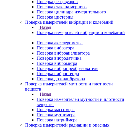
Поверка резервуаров
Поверка стакана мерного
Поверка цилиндра измерительного
Поверка цистерны
Поверка измерителей вибрации и колебаний
Назад
Поверка измерителей вибрации и колебаний
Поверка акселерометра
Поверка вибратора
Поверка виброанализатора
Поверка вибродатчика
Поверка виброметра
Поверка вибропреобразователя
Поверка вибростенда
Поверка дозкалибратора
Поверка измерителей мутности и плотности
веществ
Назад
Поверка измерителей мутности и плотности
веществ
Поверка массомера
Поверка мутномера
Поверка натриймера
Поверка измерителей радиации и опасных