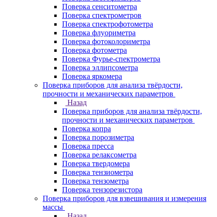
Поверка сенситометра
Поверка спектрометров
Поверка спектрофотометра
Поверка флуориметра
Поверка фотоколориметра
Поверка фотометра
Поверка Фурье-спектрометра
Поверка эллипсометра
Поверка яркомера
Поверка приборов для анализа твёрдости,
прочности и механических параметров
Назад
Поверка приборов для анализа твёрдости,
прочности и механических параметров
Поверка копра
Поверка порозиметра
Поверка пресса
Поверка релаксометра
Поверка твердомера
Поверка тензиометра
Поверка тензометра
Поверка тензорезистора
Поверка приборов для взвешивания и измерения
массы
Назад