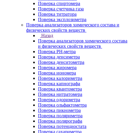
Поверка спиртомера
Поверка счетчика газа
Поверка титратора
Поверка эксплозиметра
Поверка анализаторов химического состава и
физических свойств веществ
Назад
Поверка анализаторов химического состава
и физических свойств веществ
Поверка PH-метра
Поверка денсиметра
Поверка денситометра
Поверка жиромера
Поверка иономера
Поверка калориметра
Поверка капнографа
Поверка квантометра
Поверка нитратомера
Поверка одориметра
Поверка ольфактометра
Поверка пикнометра
Поверка поляриметра
Поверка полярографа
Поверка потенциостата
Поверка сахариметра