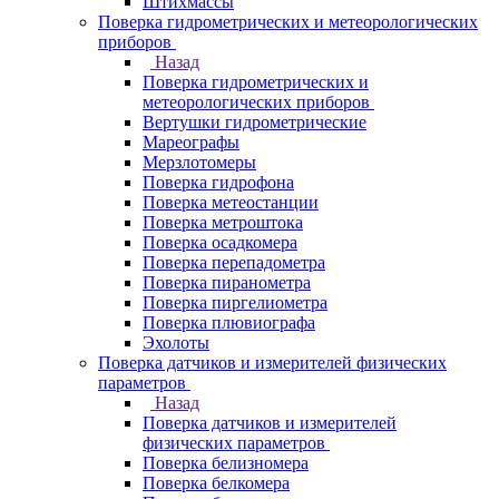
Штихмассы
Поверка гидрометрических и метеорологических
приборов
Назад
Поверка гидрометрических и
метеорологических приборов
Вертушки гидрометрические
Мареографы
Мерзлотомеры
Поверка гидрофона
Поверка метеостанции
Поверка метроштока
Поверка осадкомера
Поверка перепадометра
Поверка пиранометра
Поверка пиргелиометра
Поверка плювиографа
Эхолоты
Поверка датчиков и измерителей физических
параметров
Назад
Поверка датчиков и измерителей
физических параметров
Поверка белизномера
Поверка белкомера