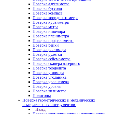
Поверка адгезиметра
Поверка буссоли
Поверка компаса
Поверка координатометра
Поверка курвиметра
Поверка метра
Поверка нивелира
Поверка планиметра
Поверка профилометра
Поверка рейки
Поверка ростомера
Поверка рулетки
Поверка сейсмометра
Поверка сканера лазерного
Поверка теодолита
Поверка угломера
Поверка угольника
Поверка уровнемера
Поверка уровня
Поверка эклиметра
Полигоны
Поверка геометрических и механических
измерительных инструментов
Назад
Поверка геометрических и механических