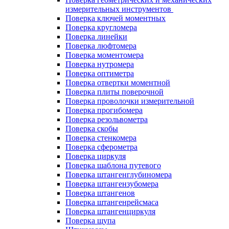
измерительных инструментов
Поверка ключей моментных
Поверка кругломера
Поверка линейки
Поверка люфтомера
Поверка моментомера
Поверка нутромера
Поверка оптиметра
Поверка отвертки моментной
Поверка плиты поверочной
Поверка проволочки измерительной
Поверка прогибомера
Поверка резольвометра
Поверка скобы
Поверка стенкомера
Поверка сферометра
Поверка циркуля
Поверка шаблона путевого
Поверка штангенглубиномера
Поверка штангензубомера
Поверка штангенов
Поверка штангенрейсмаса
Поверка штангенциркуля
Поверка щупа