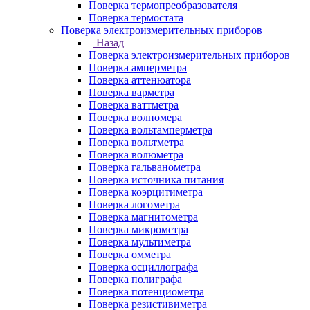
Поверка термопреобразователя
Поверка термостата
Поверка электроизмерительных приборов
Назад
Поверка электроизмерительных приборов
Поверка амперметра
Поверка аттенюатора
Поверка варметра
Поверка ваттметра
Поверка волномера
Поверка вольтамперметра
Поверка вольтметра
Поверка волюметра
Поверка гальванометра
Поверка источника питания
Поверка коэрцитиметра
Поверка логометра
Поверка магнитометра
Поверка микрометра
Поверка мультиметра
Поверка омметра
Поверка осциллографа
Поверка полиграфа
Поверка потенциометра
Поверка резистивиметра