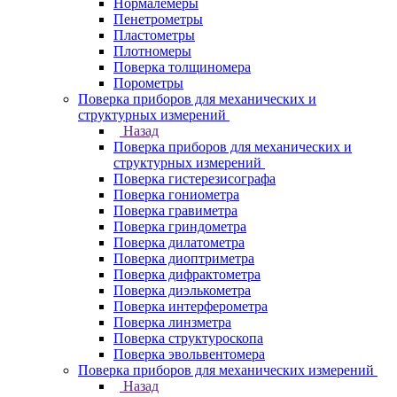
Нормалемеры
Пенетрометры
Пластометры
Плотномеры
Поверка толщиномера
Порометры
Поверка приборов для механических и
структурных измерений
Назад
Поверка приборов для механических и
структурных измерений
Поверка гистерезисографа
Поверка гониометра
Поверка гравиметра
Поверка гриндометра
Поверка дилатометра
Поверка диоптриметра
Поверка дифрактометра
Поверка диэлькометра
Поверка интерферометра
Поверка линзметра
Поверка структуроскопа
Поверка эвольвентомера
Поверка приборов для механических измерений
Назад