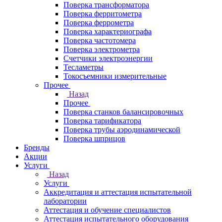
Поверка трансформатора
Поверка ферритометра
Поверка феррометра
Поверка характериографа
Поверка частотомера
Поверка электрометра
Счетчики электроэнергии
Тесламетры
Токосъемники измерительные
Прочее
Назад
Прочее
Поверка станков балансировочных
Поверка тарификатора
Поверка трубы аэродинамической
Поверка шприцов
Бренды
Акции
Услуги
Назад
Услуги
Аккредитация и аттестация испытательной
лаборатории
Аттестация и обучение специалистов
Аттестация испытательного оборудования