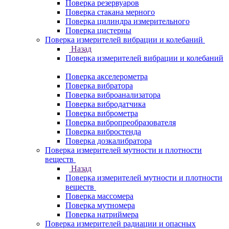
Поверка резервуаров
Поверка стакана мерного
Поверка цилиндра измерительного
Поверка цистерны
Поверка измерителей вибрации и колебаний
Назад
Поверка измерителей вибрации и колебаний
Поверка акселерометра
Поверка вибратора
Поверка виброанализатора
Поверка вибродатчика
Поверка виброметра
Поверка вибропреобразователя
Поверка вибростенда
Поверка дозкалибратора
Поверка измерителей мутности и плотности
веществ
Назад
Поверка измерителей мутности и плотности
веществ
Поверка массомера
Поверка мутномера
Поверка натриймера
Поверка измерителей радиации и опасных