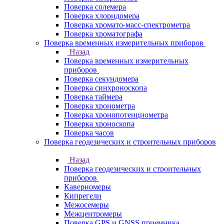
Поверка солемера
Поверка хлоридомера
Поверка хромато-масс-спектрометра
Поверка хроматографа
Поверка временных измерительных приборов
Назад
Поверка временных измерительных
приборов
Поверка секундомера
Поверка синхроноскопа
Поверка таймера
Поверка хронометра
Поверка хронопотенциометра
Поверка хроноскопа
Поверка часов
Поверка геодезических и строительных приборов
Назад
Поверка геодезических и строительных
приборов
Каверномеры
Кипрегели
Межосемеры
Межцентромеры
Поверка GPS и GNSS приемника