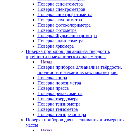
Поверка сенситометра
Поверка спектрометров
Поверка спектрофотометра
Поверка флуориметра
Поверка фотоколориметра
Поверка фотометра
Поверка Фурье-спектрометра
Поверка эллипсометра
Поверка яркомера
Поверка приборов для анализа твёрдости,
прочности и механических параметров
Назад
Поверка приборов для анализа твёрдости,
прочности и механических параметров
Поверка копра
Поверка порозиметра
Поверка пресса
Поверка релаксометра
Поверка твердомера
Поверка тензиометра
Поверка тензометра
Поверка тензорезистора
Поверка приборов для взвешивания и измерения
массы
Назад