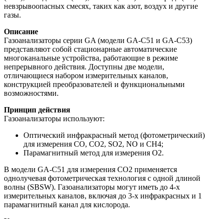
невзрывоопасных смесях, таких как азот, воздух и другие
газы.
Описание
Газоанализаторы серии GA (модели GA-C51 и GA-C53)
представляют собой стационарные автоматические
многоканальные устройства, работающие в режиме
непрерывного действия. Доступны две модели,
отличающиеся набором измерительных каналов,
конструкцией преобразователей и функциональными
возможностями.
Принцип действия
Газоанализаторы используют:
Оптический инфракрасный метод (фотометрический)
для измерения CO, CO2, SO2, NO и CH4;
Парамагнитный метод для измерения O2.
В модели GA-C51 для измерения CO2 применяется
однолучевая фотометрическая технология с одной длиной
волны (SBSW). Газоанализаторы могут иметь до 4-х
измерительных каналов, включая до 3-х инфракрасных и 1
парамагнитный канал для кислорода.