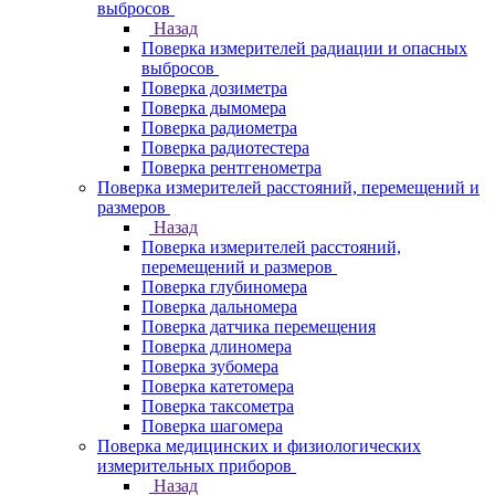
выбросов
Назад
Поверка измерителей радиации и опасных
выбросов
Поверка дозиметра
Поверка дымомера
Поверка радиометра
Поверка радиотестера
Поверка рентгенометра
Поверка измерителей расстояний, перемещений и
размеров
Назад
Поверка измерителей расстояний,
перемещений и размеров
Поверка глубиномера
Поверка дальномера
Поверка датчика перемещения
Поверка длиномера
Поверка зубомера
Поверка катетомера
Поверка таксометра
Поверка шагомера
Поверка медицинских и физиологических
измерительных приборов
Назад