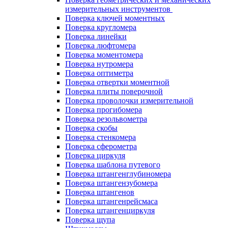
измерительных инструментов
Поверка ключей моментных
Поверка кругломера
Поверка линейки
Поверка люфтомера
Поверка моментомера
Поверка нутромера
Поверка оптиметра
Поверка отвертки моментной
Поверка плиты поверочной
Поверка проволочки измерительной
Поверка прогибомера
Поверка резольвометра
Поверка скобы
Поверка стенкомера
Поверка сферометра
Поверка циркуля
Поверка шаблона путевого
Поверка штангенглубиномера
Поверка штангензубомера
Поверка штангенов
Поверка штангенрейсмаса
Поверка штангенциркуля
Поверка щупа