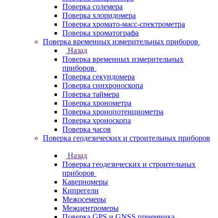
Поверка солемера
Поверка хлоридомера
Поверка хромато-масс-спектрометра
Поверка хроматографа
Поверка временных измерительных приборов
Назад
Поверка временных измерительных
приборов
Поверка секундомера
Поверка синхроноскопа
Поверка таймера
Поверка хронометра
Поверка хронопотенциометра
Поверка хроноскопа
Поверка часов
Поверка геодезических и строительных приборов
Назад
Поверка геодезических и строительных
приборов
Каверномеры
Кипрегели
Межосемеры
Межцентромеры
Поверка GPS и GNSS приемника