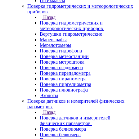
Штихмассы
Поверка гидрометрических и метеорологических
приборов
Назад
Поверка гидрометрических и
метеорологических приборов
Вертушки гидрометрические
Мареографы
Мерзлотомеры
Поверка гидрофона
Поверка метеостанции
Поверка метроштока
Поверка осадкомера
Поверка перепадометра
Поверка пиранометра
Поверка пиргелиометра
Поверка плювиографа
Эхолоты
Поверка датчиков и измерителей физических
параметров
Назад
Поверка датчиков и измерителей
физических параметров
Поверка белизномера
Поверка белкомера