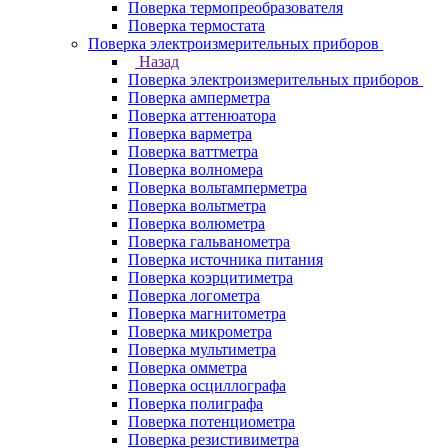
Поверка термопреобразователя
Поверка термостата
Поверка электроизмерительных приборов
Назад
Поверка электроизмерительных приборов
Поверка амперметра
Поверка аттенюатора
Поверка варметра
Поверка ваттметра
Поверка волномера
Поверка вольтамперметра
Поверка вольтметра
Поверка волюметра
Поверка гальванометра
Поверка источника питания
Поверка коэрцитиметра
Поверка логометра
Поверка магнитометра
Поверка микрометра
Поверка мультиметра
Поверка омметра
Поверка осциллографа
Поверка полиграфа
Поверка потенциометра
Поверка резистивиметра