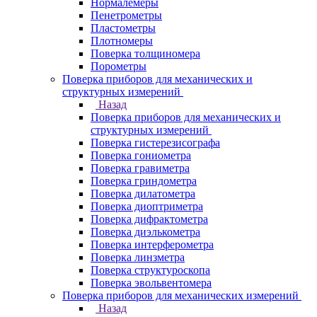
Нормалемеры
Пенетрометры
Пластометры
Плотномеры
Поверка толщиномера
Порометры
Поверка приборов для механических и
структурных измерений
Назад
Поверка приборов для механических и
структурных измерений
Поверка гистерезисографа
Поверка гониометра
Поверка гравиметра
Поверка гриндометра
Поверка дилатометра
Поверка диоптриметра
Поверка дифрактометра
Поверка диэлькометра
Поверка интерферометра
Поверка линзметра
Поверка структуроскопа
Поверка эвольвентомера
Поверка приборов для механических измерений
Назад