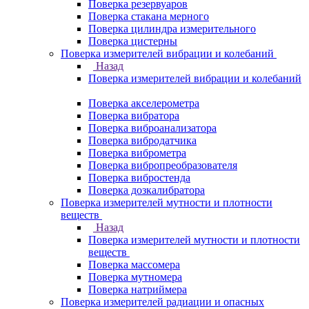
Поверка резервуаров
Поверка стакана мерного
Поверка цилиндра измерительного
Поверка цистерны
Поверка измерителей вибрации и колебаний
Назад
Поверка измерителей вибрации и колебаний
Поверка акселерометра
Поверка вибратора
Поверка виброанализатора
Поверка вибродатчика
Поверка виброметра
Поверка вибропреобразователя
Поверка вибростенда
Поверка дозкалибратора
Поверка измерителей мутности и плотности
веществ
Назад
Поверка измерителей мутности и плотности
веществ
Поверка массомера
Поверка мутномера
Поверка натриймера
Поверка измерителей радиации и опасных