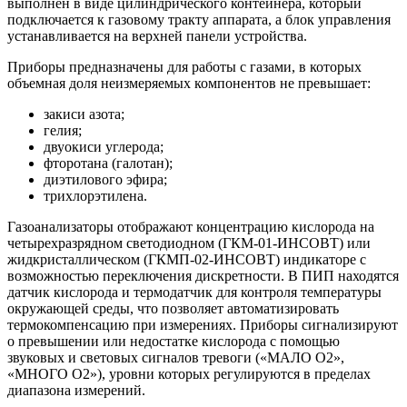
выполнен в виде цилиндрического контейнера, который
подключается к газовому тракту аппарата, а блок управления
устанавливается на верхней панели устройства.
Приборы предназначены для работы с газами, в которых
объемная доля неизмеряемых компонентов не превышает:
закиси азота;
гелия;
двуокиси углерода;
фторотана (галотан);
диэтилового эфира;
трихлорэтилена.
Газоанализаторы отображают концентрацию кислорода на
четырехразрядном светодиодном (ГКМ-01-ИНСОВТ) или
жидкристаллическом (ГКМП-02-ИНСОВТ) индикаторе с
возможностью переключения дискретности. В ПИП находятся
датчик кислорода и термодатчик для контроля температуры
окружающей среды, что позволяет автоматизировать
термокомпенсацию при измерениях. Приборы сигнализируют
о превышении или недостатке кислорода с помощью
звуковых и световых сигналов тревоги («МАЛО О2»,
«МНОГО О2»), уровни которых регулируются в пределах
диапазона измерений.