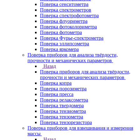
Поверка сенситометра
Поверка спектрометров
Поверка спектрофотометра
Поверка флуориметра
Поверка фотоколориметра
Поверка фотометра
Поверка Фурье-спектрометра
Поверка эллипсометра
Поверка яркомера
Поверка приборов для анализа твёрдости,
прочности и механических параметров
Назад
Поверка приборов для анализа твёрдости,
прочности и механических параметров
Поверка копра
Поверка порозиметра
Поверка пресса
Поверка релаксометра
Поверка твердомера
Поверка тензиометра
Поверка тензометра
Поверка тензорезистора
Поверка приборов для взвешивания и измерения
массы
Назад