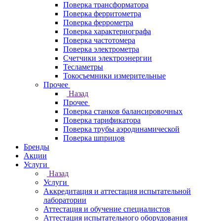
Поверка трансформатора
Поверка ферритометра
Поверка феррометра
Поверка характериографа
Поверка частотомера
Поверка электрометра
Счетчики электроэнергии
Тесламетры
Токосъемники измерительные
Прочее
Назад
Прочее
Поверка станков балансировочных
Поверка тарификатора
Поверка трубы аэродинамической
Поверка шприцов
Бренды
Акции
Услуги
Назад
Услуги
Аккредитация и аттестация испытательной
лаборатории
Аттестация и обучение специалистов
Аттестация испытательного оборудования