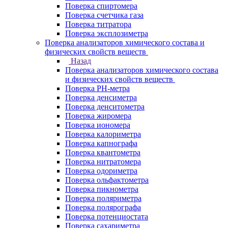
Поверка спиртомера
Поверка счетчика газа
Поверка титратора
Поверка эксплозиметра
Поверка анализаторов химического состава и
физических свойств веществ
Назад
Поверка анализаторов химического состава
и физических свойств веществ
Поверка PH-метра
Поверка денсиметра
Поверка денситометра
Поверка жиромера
Поверка иономера
Поверка калориметра
Поверка капнографа
Поверка квантометра
Поверка нитратомера
Поверка одориметра
Поверка ольфактометра
Поверка пикнометра
Поверка поляриметра
Поверка полярографа
Поверка потенциостата
Поверка сахариметра