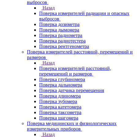
выбросов
Назад
Поверка измерителей радиации и опасных
выбросов
Поверка дозиметра
Поверка дымомера
Поверка радиометра
Поверка радиотестера
Поверка рентгенометра
Поверка измерителей расстояний, перемещений и
размеров
Назад
Поверка измерителей расстояний,
перемещений и размеров
Поверка глубиномера
Поверка дальномера
Поверка датчика перемещения
Поверка длиномера
Поверка зубомера
Поверка катетомера
Поверка таксометра
Поверка шагомера
Поверка медицинских и физиологических
измерительных приборов
Назад