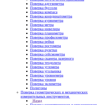
Поверка адгезиметра
Поверка буссоли
Поверка компаса
Поверка координатометра
Поверка курвиметра
Поверка метра
Поверка нивелира
Поверка планиметра
Поверка профилометра
Поверка рейки
Поверка ростомера
Поверка рулетки
Поверка сейсмометра
Поверка сканера лазерного
Поверка теодолита
Поверка угломера
Поверка угольника
Поверка уровнемера
Поверка уровня
Поверка эклиметра
Полигоны
Поверка геометрических и механических
измерительных инструментов
Назад
Поверка геометрических и механических