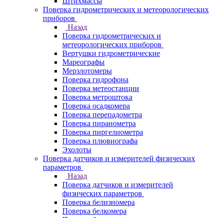
Штихмассы
Поверка гидрометрических и метеорологических
приборов
Назад
Поверка гидрометрических и
метеорологических приборов
Вертушки гидрометрические
Мареографы
Мерзлотомеры
Поверка гидрофона
Поверка метеостанции
Поверка метроштока
Поверка осадкомера
Поверка перепадометра
Поверка пиранометра
Поверка пиргелиометра
Поверка плювиографа
Эхолоты
Поверка датчиков и измерителей физических
параметров
Назад
Поверка датчиков и измерителей
физических параметров
Поверка белизномера
Поверка белкомера