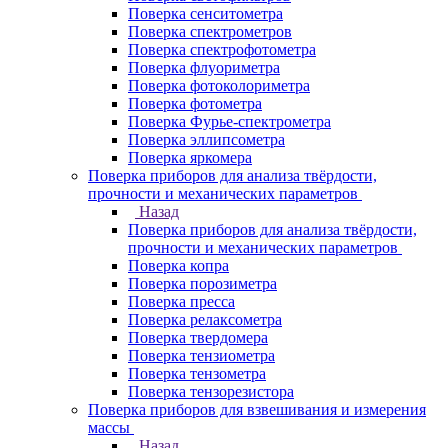
Поверка сенситометра
Поверка спектрометров
Поверка спектрофотометра
Поверка флуориметра
Поверка фотоколориметра
Поверка фотометра
Поверка Фурье-спектрометра
Поверка эллипсометра
Поверка яркомера
Поверка приборов для анализа твёрдости,
прочности и механических параметров
Назад
Поверка приборов для анализа твёрдости,
прочности и механических параметров
Поверка копра
Поверка порозиметра
Поверка пресса
Поверка релаксометра
Поверка твердомера
Поверка тензиометра
Поверка тензометра
Поверка тензорезистора
Поверка приборов для взвешивания и измерения
массы
Назад