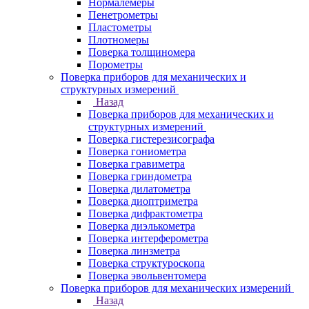
Нормалемеры
Пенетрометры
Пластометры
Плотномеры
Поверка толщиномера
Порометры
Поверка приборов для механических и
структурных измерений
Назад
Поверка приборов для механических и
структурных измерений
Поверка гистерезисографа
Поверка гониометра
Поверка гравиметра
Поверка гриндометра
Поверка дилатометра
Поверка диоптриметра
Поверка дифрактометра
Поверка диэлькометра
Поверка интерферометра
Поверка линзметра
Поверка структуроскопа
Поверка эвольвентомера
Поверка приборов для механических измерений
Назад