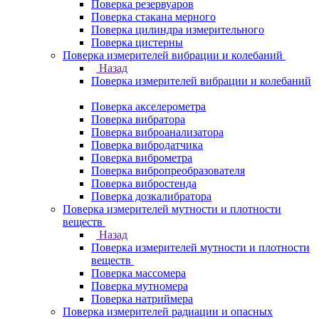
Поверка резервуаров
Поверка стакана мерного
Поверка цилиндра измерительного
Поверка цистерны
Поверка измерителей вибрации и колебаний
Назад
Поверка измерителей вибрации и колебаний
Поверка акселерометра
Поверка вибратора
Поверка виброанализатора
Поверка вибродатчика
Поверка виброметра
Поверка вибропреобразователя
Поверка вибростенда
Поверка дозкалибратора
Поверка измерителей мутности и плотности
веществ
Назад
Поверка измерителей мутности и плотности
веществ
Поверка массомера
Поверка мутномера
Поверка натриймера
Поверка измерителей радиации и опасных