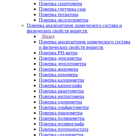
Поверка спиртомера
Поверка счетчика газа
Поверка титратора
Поверка эксплозиметра
Поверка анализаторов химического состава и
физических свойств веществ
Назад
Поверка анализаторов химического состава
и физических свойств веществ
Поверка PH-метра
Поверка денсиметра
Поверка денситометра
Поверка жиромера
Поверка иономера
Поверка калориметра
Поверка капнографа
Поверка квантометра
Поверка нитратомера
Поверка одориметра
Поверка ольфактометра
Поверка пикнометра
Поверка поляриметра
Поверка полярографа
Поверка потенциостата
Поверка сахариметра