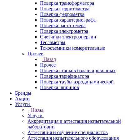
Поверка трансформатора
Поверка ферритометра
Поверка феррометра
Поверка характериографа
Поверка частотомера
Поверка электрометра
Счетчики электроэнергии
Тесламетры
Токосъемники измерительные
Прочее
Назад
Прочее
Поверка станков балансировочных
Поверка тарификатора
Поверка трубы аэродинамической
Поверка шприцов
Бренды
Акции
Услуги
Назад
Услуги
Аккредитация и аттестация испытательной
лаборатории
Аттестация и обучение специалистов
Аттестация испытательного оборудования