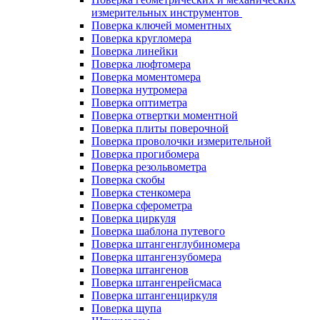
измерительных инструментов
Поверка ключей моментных
Поверка кругломера
Поверка линейки
Поверка люфтомера
Поверка моментомера
Поверка нутромера
Поверка оптиметра
Поверка отвертки моментной
Поверка плиты поверочной
Поверка проволочки измерительной
Поверка прогибомера
Поверка резольвометра
Поверка скобы
Поверка стенкомера
Поверка сферометра
Поверка циркуля
Поверка шаблона путевого
Поверка штангенглубиномера
Поверка штангензубомера
Поверка штангенов
Поверка штангенрейсмаса
Поверка штангенциркуля
Поверка щупа