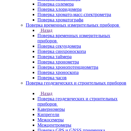
Поверка солемера
Поверка хлоридомера
Поверка хромато-масс-спектрометра
Поверка хроматографа
Поверка временных измерительных приборов
Назад
Поверка временных измерительных
приборов
Поверка секундомера
Поверка синхроноскопа
Поверка таймера
Поверка хронометра
Поверка хронопотенциометра
Поверка хроноскопа
Поверка часов
Поверка геодезических и строительных приборов
Назад
Поверка геодезических и строительных
приборов
Каверномеры
Кипрегели
Межосемеры
Межцентромеры
Поверка GPS и GNSS приемника