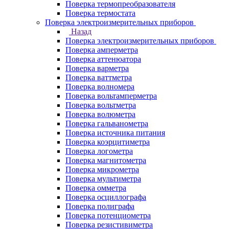
Поверка термопреобразователя
Поверка термостата
Поверка электроизмерительных приборов
Назад
Поверка электроизмерительных приборов
Поверка амперметра
Поверка аттенюатора
Поверка варметра
Поверка ваттметра
Поверка волномера
Поверка вольтамперметра
Поверка вольтметра
Поверка волюметра
Поверка гальванометра
Поверка источника питания
Поверка коэрцитиметра
Поверка логометра
Поверка магнитометра
Поверка микрометра
Поверка мультиметра
Поверка омметра
Поверка осциллографа
Поверка полиграфа
Поверка потенциометра
Поверка резистивиметра