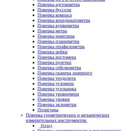
Поверка адгезиметра
Поверка буссоли
Поверка компаса
Поверка координатометра
Поверка курвиметра
Поверка метра
Поверка нивелира
Поверка планиметра
Поверка профилометра
Поверка рейки
Поверка ростомера
Поверка рулетки
Поверка сейсмометра
Поверка сканера лазерного
Поверка теодолита
Поверка угломера
Поверка угольника
Поверка уровнемера
Поверка уровня
Поверка эклиметра
Полигоны
Поверка геометрических и механических
измерительных инструментов
Назад
Поверка геометрических и механических