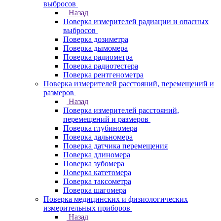
выбросов
Назад
Поверка измерителей радиации и опасных
выбросов
Поверка дозиметра
Поверка дымомера
Поверка радиометра
Поверка радиотестера
Поверка рентгенометра
Поверка измерителей расстояний, перемещений и
размеров
Назад
Поверка измерителей расстояний,
перемещений и размеров
Поверка глубиномера
Поверка дальномера
Поверка датчика перемещения
Поверка длиномера
Поверка зубомера
Поверка катетомера
Поверка таксометра
Поверка шагомера
Поверка медицинских и физиологических
измерительных приборов
Назад