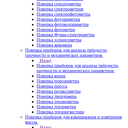
Поверка сенситометра
Поверка спектрометров
Поверка спектрофотометра
Поверка флуориметра
Поверка фотоколориметра
Поверка фотометра
Поверка Фурье-спектрометра
Поверка эллипсометра
Поверка яркомера
Поверка приборов для анализа твёрдости,
прочности и механических параметров
Назад
Поверка приборов для анализа твёрдости,
прочности и механических параметров
Поверка копра
Поверка порозиметра
Поверка пресса
Поверка релаксометра
Поверка твердомера
Поверка тензиометра
Поверка тензометра
Поверка тензорезистора
Поверка приборов для взвешивания и измерения
массы
Назад