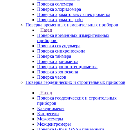
Поверка солемера
Поверка хлоридомера
Поверка хромато-масс-спектрометра
Поверка хроматографа
Поверка временных измерительных приборов
Назад
Поверка временных измерительных
приборов
Поверка секундомера
Поверка синхроноскопа
Поверка таймера
Поверка хронометра
Поверка хронопотенциометра
Поверка хроноскопа
Поверка часов
Поверка геодезических и строительных приборов
Назад
Поверка геодезических и строительных
приборов
Каверномеры
Кипрегели
Межосемеры
Межцентромеры
Поверка GPS и GNSS приемника