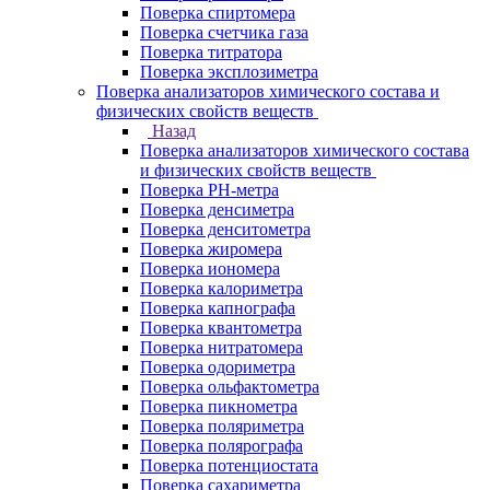
Поверка спиртомера
Поверка счетчика газа
Поверка титратора
Поверка эксплозиметра
Поверка анализаторов химического состава и
физических свойств веществ
Назад
Поверка анализаторов химического состава
и физических свойств веществ
Поверка PH-метра
Поверка денсиметра
Поверка денситометра
Поверка жиромера
Поверка иономера
Поверка калориметра
Поверка капнографа
Поверка квантометра
Поверка нитратомера
Поверка одориметра
Поверка ольфактометра
Поверка пикнометра
Поверка поляриметра
Поверка полярографа
Поверка потенциостата
Поверка сахариметра