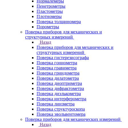
Нормалемеры
Пенетрометры
Пластометры
Плотномеры
Поверка толщиномера
Порометры
Поверка приборов для механических и
структурных измерений
Назад
Поверка приборов для механических и
структурных измерений
Поверка гистерезисографа
Поверка гониометра
Поверка гравиметра
Поверка гриндометра
Поверка дилатометра
Поверка диоптриметра
Поверка дифрактометра
Поверка диэлькометра
Поверка интерферометра
Поверка линзметра
Поверка структуроскопа
Поверка эвольвентомера
Поверка приборов для механических измерений
Назад