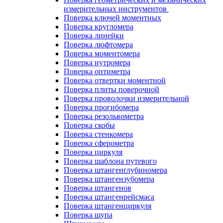
измерительных инструментов
Поверка ключей моментных
Поверка кругломера
Поверка линейки
Поверка люфтомера
Поверка моментомера
Поверка нутромера
Поверка оптиметра
Поверка отвертки моментной
Поверка плиты поверочной
Поверка проволочки измерительной
Поверка прогибомера
Поверка резольвометра
Поверка скобы
Поверка стенкомера
Поверка сферометра
Поверка циркуля
Поверка шаблона путевого
Поверка штангенглубиномера
Поверка штангензубомера
Поверка штангенов
Поверка штангенрейсмаса
Поверка штангенциркуля
Поверка щупа