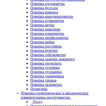
Поверка адгезиметра
Поверка буссоли
Поверка компаса
Поверка координатометра
Поверка курвиметра
Поверка метра
Поверка нивелира
Поверка планиметра
Поверка профилометра
Поверка рейки
Поверка ростомера
Поверка рулетки
Поверка сейсмометра
Поверка сканера лазерного
Поверка теодолита
Поверка угломера
Поверка угольника
Поверка уровнемера
Поверка уровня
Поверка эклиметра
Полигоны
Поверка геометрических и механических
измерительных инструментов
Назад
Поверка геометрических и механических