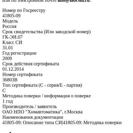
или по электронной почте
info@labcsm.ru
.
Номер по Госреестру
41805-09
Модель
Россия
Срок свидетельства (Или заводской номер)
ГК-ЭИ.07
Класс СИ
31.01
Год регистрации
2009
Срок действия сертификата
01.12.2014
Номер сертификата
36803В
Тип сертификата (C - серия/E - партия)
С
Методика поверки / информация о поверке
1 год
Производитель / заявитель
ОАО НПО "Химавтоматика", г.Москва
Наименования документации
41805-09: Описание типа СИ|41805-09: Методика поверки