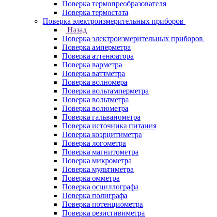
Поверка термопреобразователя
Поверка термостата
Поверка электроизмерительных приборов
Назад
Поверка электроизмерительных приборов
Поверка амперметра
Поверка аттенюатора
Поверка варметра
Поверка ваттметра
Поверка волномера
Поверка вольтамперметра
Поверка вольтметра
Поверка волюметра
Поверка гальванометра
Поверка источника питания
Поверка коэрцитиметра
Поверка логометра
Поверка магнитометра
Поверка микрометра
Поверка мультиметра
Поверка омметра
Поверка осциллографа
Поверка полиграфа
Поверка потенциометра
Поверка резистивиметра