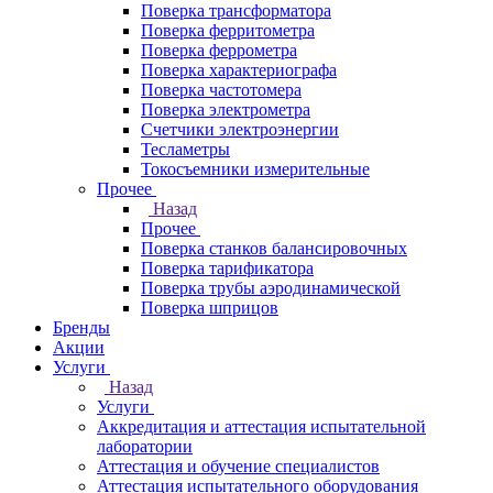
Поверка трансформатора
Поверка ферритометра
Поверка феррометра
Поверка характериографа
Поверка частотомера
Поверка электрометра
Счетчики электроэнергии
Тесламетры
Токосъемники измерительные
Прочее
Назад
Прочее
Поверка станков балансировочных
Поверка тарификатора
Поверка трубы аэродинамической
Поверка шприцов
Бренды
Акции
Услуги
Назад
Услуги
Аккредитация и аттестация испытательной
лаборатории
Аттестация и обучение специалистов
Аттестация испытательного оборудования