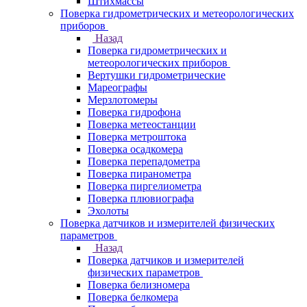
Штихмассы
Поверка гидрометрических и метеорологических
приборов
Назад
Поверка гидрометрических и
метеорологических приборов
Вертушки гидрометрические
Мареографы
Мерзлотомеры
Поверка гидрофона
Поверка метеостанции
Поверка метроштока
Поверка осадкомера
Поверка перепадометра
Поверка пиранометра
Поверка пиргелиометра
Поверка плювиографа
Эхолоты
Поверка датчиков и измерителей физических
параметров
Назад
Поверка датчиков и измерителей
физических параметров
Поверка белизномера
Поверка белкомера