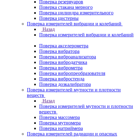
Поверка резервуаров
Поверка стакана мерного
Поверка цилиндра измерительного
Поверка цистерны
Поверка измерителей вибрации и колебаний
Назад
Поверка измерителей вибрации и колебаний
Поверка акселерометра
Поверка вибратора
Поверка виброанализатора
Поверка вибродатчика
Поверка виброметра
Поверка вибропреобразователя
Поверка вибростенда
Поверка дозкалибратора
Поверка измерителей мутности и плотности
веществ
Назад
Поверка измерителей мутности и плотности
веществ
Поверка массомера
Поверка мутномера
Поверка натриймера
Поверка измерителей радиации и опасных