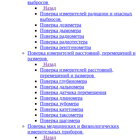
выбросов
Назад
Поверка измерителей радиации и опасных
выбросов
Поверка дозиметра
Поверка дымомера
Поверка радиометра
Поверка радиотестера
Поверка рентгенометра
Поверка измерителей расстояний, перемещений и
размеров
Назад
Поверка измерителей расстояний,
перемещений и размеров
Поверка глубиномера
Поверка дальномера
Поверка датчика перемещения
Поверка длиномера
Поверка зубомера
Поверка катетомера
Поверка таксометра
Поверка шагомера
Поверка медицинских и физиологических
измерительных приборов
Назад