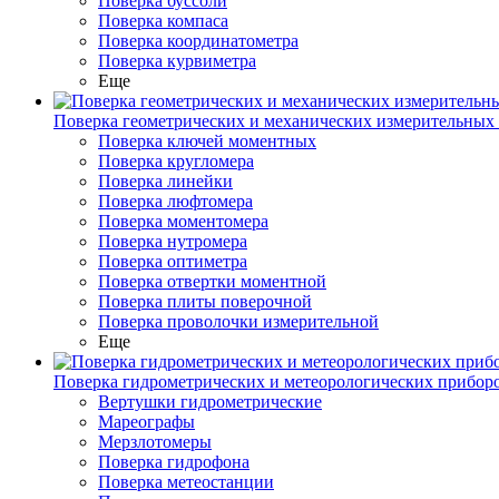
Поверка буссоли
Поверка компаса
Поверка координатометра
Поверка курвиметра
Еще
Поверка геометрических и механических измерительных
Поверка ключей моментных
Поверка кругломера
Поверка линейки
Поверка люфтомера
Поверка моментомера
Поверка нутромера
Поверка оптиметра
Поверка отвертки моментной
Поверка плиты поверочной
Поверка проволочки измерительной
Еще
Поверка гидрометрических и метеорологических прибор
Вертушки гидрометрические
Мареографы
Мерзлотомеры
Поверка гидрофона
Поверка метеостанции