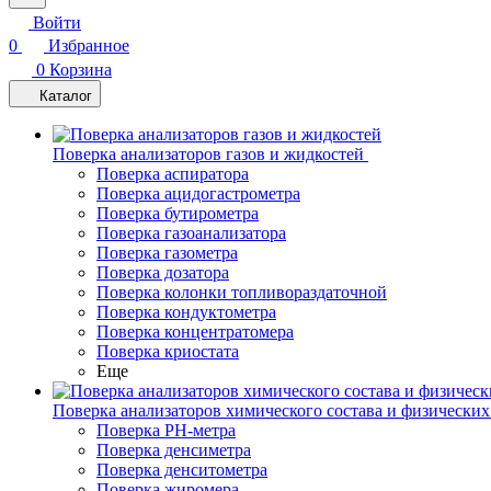
Войти
0
Избранное
0
Корзина
Каталог
Поверка анализаторов газов и жидкостей
Поверка аспиратора
Поверка ацидогастрометра
Поверка бутирометра
Поверка газоанализатора
Поверка газометра
Поверка дозатора
Поверка колонки топливораздаточной
Поверка кондуктометра
Поверка концентратомера
Поверка криостата
Еще
Поверка анализаторов химического состава и физических
Поверка PH-метра
Поверка денсиметра
Поверка денситометра
Поверка жиромера