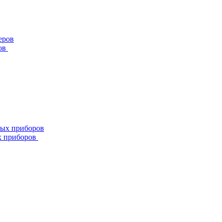
ов
х приборов