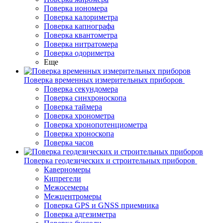
Поверка иономера
Поверка калориметра
Поверка капнографа
Поверка квантометра
Поверка нитратомера
Поверка одориметра
Еще
Поверка временных измерительных приборов
Поверка секундомера
Поверка синхроноскопа
Поверка таймера
Поверка хронометра
Поверка хронопотенциометра
Поверка хроноскопа
Поверка часов
Поверка геодезических и строительных приборов
Каверномеры
Кипрегели
Межосемеры
Межцентромеры
Поверка GPS и GNSS приемника
Поверка адгезиметра