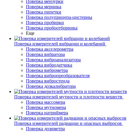
Поверка мензурки
Поверка мерника
Поверка пипетки
Поверка полуприцепа-цистерны
Поверка пробирки
Поверка пробоотборника
Еще
Поверка измерителей вибрации и колебаний
Поверка акселерометра
Поверка вибратора
Поверка виброанализатора
Поверка вибродатчика
Поверка виброметра
Поверка вибропреобразователя
Поверка вибростенда
Поверка дозкалибратора
Поверка измерителей мутности и плотности веществ
Поверка массомера
Поверка мутномера
Поверка натриймера
Поверка измерителей радиации и опасных выбросов
Поверка дозиметра