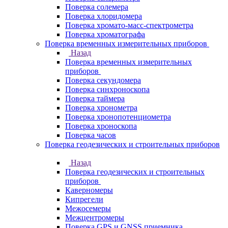
Поверка солемера
Поверка хлоридомера
Поверка хромато-масс-спектрометра
Поверка хроматографа
Поверка временных измерительных приборов
Назад
Поверка временных измерительных
приборов
Поверка секундомера
Поверка синхроноскопа
Поверка таймера
Поверка хронометра
Поверка хронопотенциометра
Поверка хроноскопа
Поверка часов
Поверка геодезических и строительных приборов
Назад
Поверка геодезических и строительных
приборов
Каверномеры
Кипрегели
Межосемеры
Межцентромеры
Поверка GPS и GNSS приемника