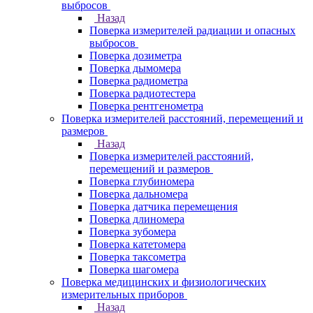
выбросов
Назад
Поверка измерителей радиации и опасных
выбросов
Поверка дозиметра
Поверка дымомера
Поверка радиометра
Поверка радиотестера
Поверка рентгенометра
Поверка измерителей расстояний, перемещений и
размеров
Назад
Поверка измерителей расстояний,
перемещений и размеров
Поверка глубиномера
Поверка дальномера
Поверка датчика перемещения
Поверка длиномера
Поверка зубомера
Поверка катетомера
Поверка таксометра
Поверка шагомера
Поверка медицинских и физиологических
измерительных приборов
Назад