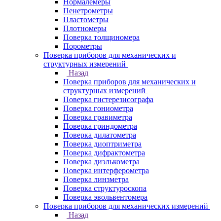
Нормалемеры
Пенетрометры
Пластометры
Плотномеры
Поверка толщиномера
Порометры
Поверка приборов для механических и
структурных измерений
Назад
Поверка приборов для механических и
структурных измерений
Поверка гистерезисографа
Поверка гониометра
Поверка гравиметра
Поверка гриндометра
Поверка дилатометра
Поверка диоптриметра
Поверка дифрактометра
Поверка диэлькометра
Поверка интерферометра
Поверка линзметра
Поверка структуроскопа
Поверка эвольвентомера
Поверка приборов для механических измерений
Назад