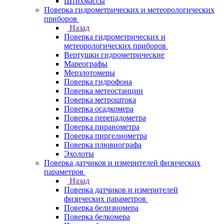
Штихмассы
Поверка гидрометрических и метеорологических
приборов
Назад
Поверка гидрометрических и
метеорологических приборов
Вертушки гидрометрические
Мареографы
Мерзлотомеры
Поверка гидрофона
Поверка метеостанции
Поверка метроштока
Поверка осадкомера
Поверка перепадометра
Поверка пиранометра
Поверка пиргелиометра
Поверка плювиографа
Эхолоты
Поверка датчиков и измерителей физических
параметров
Назад
Поверка датчиков и измерителей
физических параметров
Поверка белизномера
Поверка белкомера