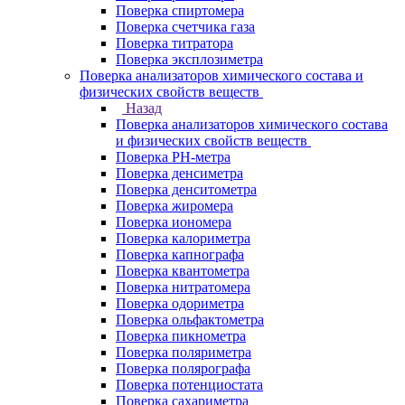
Поверка спиртомера
Поверка счетчика газа
Поверка титратора
Поверка эксплозиметра
Поверка анализаторов химического состава и
физических свойств веществ
Назад
Поверка анализаторов химического состава
и физических свойств веществ
Поверка PH-метра
Поверка денсиметра
Поверка денситометра
Поверка жиромера
Поверка иономера
Поверка калориметра
Поверка капнографа
Поверка квантометра
Поверка нитратомера
Поверка одориметра
Поверка ольфактометра
Поверка пикнометра
Поверка поляриметра
Поверка полярографа
Поверка потенциостата
Поверка сахариметра