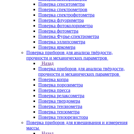
Поверка сенситометра
Поверка спектрометров
Поверка спектрофотометра
Поверка флуориметра
Поверка фотоколориметра
Поверка фотометра
Поверка Фурье-спектрометра
Поверка эллипсометра
Поверка яркомера
Поверка приборов для анализа твёрдости,
прочности и механических параметров
Назад
Поверка приборов для анализа твёрдости,
прочности и механических параметров
Поверка копра
Поверка порозиметра
Поверка пресса
Поверка релаксометра
Поверка твердомера
Поверка тензиометра
Поверка тензометра
Поверка тензорезистора
Поверка приборов для взвешивания и измерения
массы
Назад