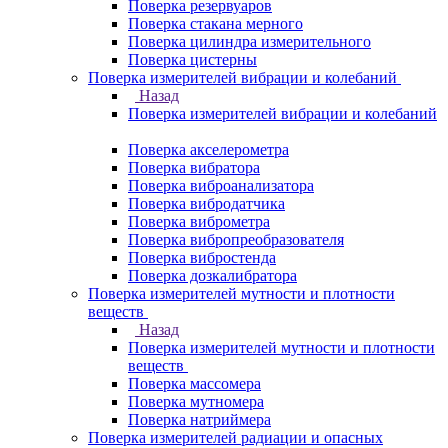
Поверка резервуаров
Поверка стакана мерного
Поверка цилиндра измерительного
Поверка цистерны
Поверка измерителей вибрации и колебаний
Назад
Поверка измерителей вибрации и колебаний
Поверка акселерометра
Поверка вибратора
Поверка виброанализатора
Поверка вибродатчика
Поверка виброметра
Поверка вибропреобразователя
Поверка вибростенда
Поверка дозкалибратора
Поверка измерителей мутности и плотности
веществ
Назад
Поверка измерителей мутности и плотности
веществ
Поверка массомера
Поверка мутномера
Поверка натриймера
Поверка измерителей радиации и опасных