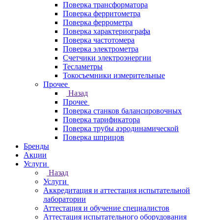
Поверка трансформатора
Поверка ферритометра
Поверка феррометра
Поверка характериографа
Поверка частотомера
Поверка электрометра
Счетчики электроэнергии
Тесламетры
Токосъемники измерительные
Прочее
Назад
Прочее
Поверка станков балансировочных
Поверка тарификатора
Поверка трубы аэродинамической
Поверка шприцов
Бренды
Акции
Услуги
Назад
Услуги
Аккредитация и аттестация испытательной
лаборатории
Аттестация и обучение специалистов
Аттестация испытательного оборудования