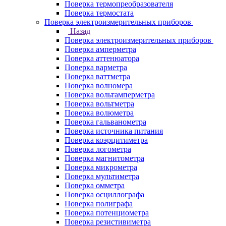
Поверка термопреобразователя
Поверка термостата
Поверка электроизмерительных приборов
Назад
Поверка электроизмерительных приборов
Поверка амперметра
Поверка аттенюатора
Поверка варметра
Поверка ваттметра
Поверка волномера
Поверка вольтамперметра
Поверка вольтметра
Поверка волюметра
Поверка гальванометра
Поверка источника питания
Поверка коэрцитиметра
Поверка логометра
Поверка магнитометра
Поверка микрометра
Поверка мультиметра
Поверка омметра
Поверка осциллографа
Поверка полиграфа
Поверка потенциометра
Поверка резистивиметра