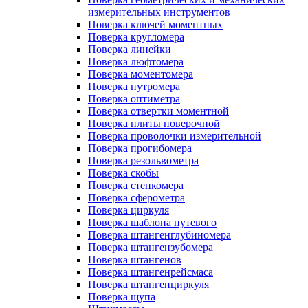
измерительных инструментов
Поверка ключей моментных
Поверка кругломера
Поверка линейки
Поверка люфтомера
Поверка моментомера
Поверка нутромера
Поверка оптиметра
Поверка отвертки моментной
Поверка плиты поверочной
Поверка проволочки измерительной
Поверка прогибомера
Поверка резольвометра
Поверка скобы
Поверка стенкомера
Поверка сферометра
Поверка циркуля
Поверка шаблона путевого
Поверка штангенглубиномера
Поверка штангензубомера
Поверка штангенов
Поверка штангенрейсмаса
Поверка штангенциркуля
Поверка щупа