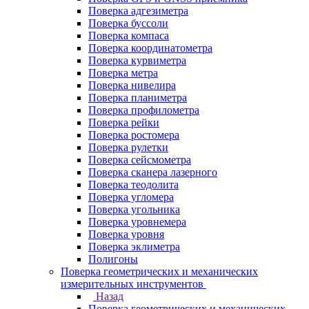
Поверка адгезиметра
Поверка буссоли
Поверка компаса
Поверка координатометра
Поверка курвиметра
Поверка метра
Поверка нивелира
Поверка планиметра
Поверка профилометра
Поверка рейки
Поверка ростомера
Поверка рулетки
Поверка сейсмометра
Поверка сканера лазерного
Поверка теодолита
Поверка угломера
Поверка угольника
Поверка уровнемера
Поверка уровня
Поверка эклиметра
Полигоны
Поверка геометрических и механических
измерительных инструментов
Назад
Поверка геометрических и механических