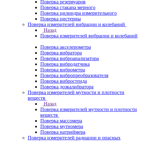
Поверка резервуаров
Поверка стакана мерного
Поверка цилиндра измерительного
Поверка цистерны
Поверка измерителей вибрации и колебаний
Назад
Поверка измерителей вибрации и колебаний
Поверка акселерометра
Поверка вибратора
Поверка виброанализатора
Поверка вибродатчика
Поверка виброметра
Поверка вибропреобразователя
Поверка вибростенда
Поверка дозкалибратора
Поверка измерителей мутности и плотности
веществ
Назад
Поверка измерителей мутности и плотности
веществ
Поверка массомера
Поверка мутномера
Поверка натриймера
Поверка измерителей радиации и опасных