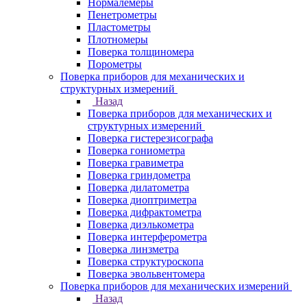
Нормалемеры
Пенетрометры
Пластометры
Плотномеры
Поверка толщиномера
Порометры
Поверка приборов для механических и
структурных измерений
Назад
Поверка приборов для механических и
структурных измерений
Поверка гистерезисографа
Поверка гониометра
Поверка гравиметра
Поверка гриндометра
Поверка дилатометра
Поверка диоптриметра
Поверка дифрактометра
Поверка диэлькометра
Поверка интерферометра
Поверка линзметра
Поверка структуроскопа
Поверка эвольвентомера
Поверка приборов для механических измерений
Назад