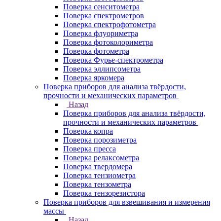
Поверка сенситометра
Поверка спектрометров
Поверка спектрофотометра
Поверка флуориметра
Поверка фотоколориметра
Поверка фотометра
Поверка Фурье-спектрометра
Поверка эллипсометра
Поверка яркомера
Поверка приборов для анализа твёрдости,
прочности и механических параметров
Назад
Поверка приборов для анализа твёрдости,
прочности и механических параметров
Поверка копра
Поверка порозиметра
Поверка пресса
Поверка релаксометра
Поверка твердомера
Поверка тензиометра
Поверка тензометра
Поверка тензорезистора
Поверка приборов для взвешивания и измерения
массы
Назад