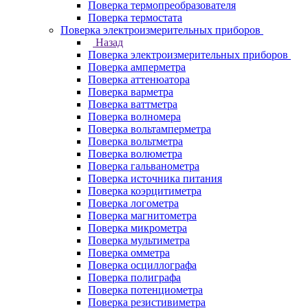
Поверка термопреобразователя
Поверка термостата
Поверка электроизмерительных приборов
Назад
Поверка электроизмерительных приборов
Поверка амперметра
Поверка аттенюатора
Поверка варметра
Поверка ваттметра
Поверка волномера
Поверка вольтамперметра
Поверка вольтметра
Поверка волюметра
Поверка гальванометра
Поверка источника питания
Поверка коэрцитиметра
Поверка логометра
Поверка магнитометра
Поверка микрометра
Поверка мультиметра
Поверка омметра
Поверка осциллографа
Поверка полиграфа
Поверка потенциометра
Поверка резистивиметра