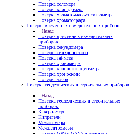
Поверка солемера
Поверка хлоридомера
Поверка хромато-масс-спектрометра
Поверка хроматографа
Поверка временных измерительных приборов
Назад
Поверка временных измерительных
приборов
Поверка секундомера
Поверка синхроноскопа
Поверка таймера
Поверка хронометра
Поверка хронопотенциометра
Поверка хроноскопа
Поверка часов
Поверка геодезических и строительных приборов
Назад
Поверка геодезических и строительных
приборов
Каверномеры
Кипрегели
Межосемеры
Межцентромеры
Поверка GPS и GNSS приемника