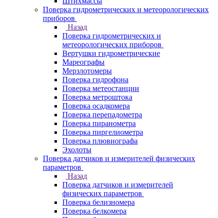
Штихмассы
Поверка гидрометрических и метеорологических
приборов
Назад
Поверка гидрометрических и
метеорологических приборов
Вертушки гидрометрические
Мареографы
Мерзлотомеры
Поверка гидрофона
Поверка метеостанции
Поверка метроштока
Поверка осадкомера
Поверка перепадометра
Поверка пиранометра
Поверка пиргелиометра
Поверка плювиографа
Эхолоты
Поверка датчиков и измерителей физических
параметров
Назад
Поверка датчиков и измерителей
физических параметров
Поверка белизномера
Поверка белкомера