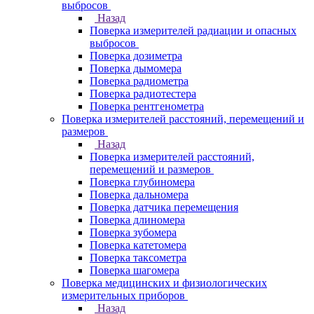
выбросов
Назад
Поверка измерителей радиации и опасных
выбросов
Поверка дозиметра
Поверка дымомера
Поверка радиометра
Поверка радиотестера
Поверка рентгенометра
Поверка измерителей расстояний, перемещений и
размеров
Назад
Поверка измерителей расстояний,
перемещений и размеров
Поверка глубиномера
Поверка дальномера
Поверка датчика перемещения
Поверка длиномера
Поверка зубомера
Поверка катетомера
Поверка таксометра
Поверка шагомера
Поверка медицинских и физиологических
измерительных приборов
Назад