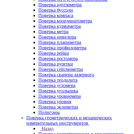
Поверка адгезиметра
Поверка буссоли
Поверка компаса
Поверка координатометра
Поверка курвиметра
Поверка метра
Поверка нивелира
Поверка планиметра
Поверка профилометра
Поверка рейки
Поверка ростомера
Поверка рулетки
Поверка сейсмометра
Поверка сканера лазерного
Поверка теодолита
Поверка угломера
Поверка угольника
Поверка уровнемера
Поверка уровня
Поверка эклиметра
Полигоны
Поверка геометрических и механических
измерительных инструментов
Назад
Поверка геометрических и механических