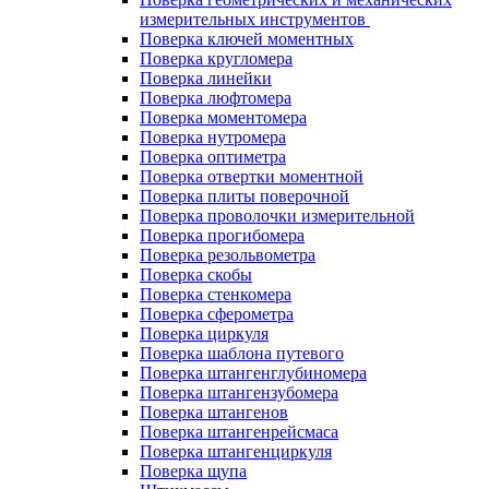
измерительных инструментов
Поверка ключей моментных
Поверка кругломера
Поверка линейки
Поверка люфтомера
Поверка моментомера
Поверка нутромера
Поверка оптиметра
Поверка отвертки моментной
Поверка плиты поверочной
Поверка проволочки измерительной
Поверка прогибомера
Поверка резольвометра
Поверка скобы
Поверка стенкомера
Поверка сферометра
Поверка циркуля
Поверка шаблона путевого
Поверка штангенглубиномера
Поверка штангензубомера
Поверка штангенов
Поверка штангенрейсмаса
Поверка штангенциркуля
Поверка щупа