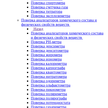
Поверка спиртомера
Поверка счетчика газа
Поверка титратора
Поверка эксплозиметра
Поверка анализаторов химического состава и
физических свойств веществ
Назад
Поверка анализаторов химического состава
и физических свойств веществ
Поверка PH-метра
Поверка денсиметра
Поверка денситометра
Поверка жиромера
Поверка иономера
Поверка калориметра
Поверка капнографа
Поверка квантометра
Поверка нитратомера
Поверка одориметра
Поверка ольфактометра
Поверка пикнометра
Поверка поляриметра
Поверка полярографа
Поверка потенциостата
Поверка сахариметра