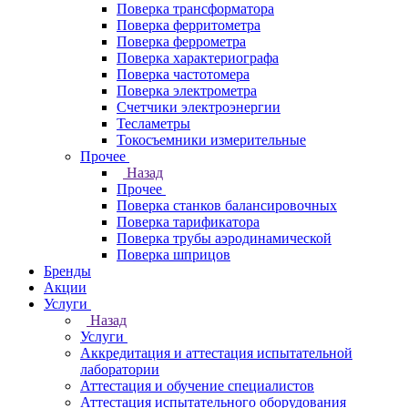
Поверка трансформатора
Поверка ферритометра
Поверка феррометра
Поверка характериографа
Поверка частотомера
Поверка электрометра
Счетчики электроэнергии
Тесламетры
Токосъемники измерительные
Прочее
Назад
Прочее
Поверка станков балансировочных
Поверка тарификатора
Поверка трубы аэродинамической
Поверка шприцов
Бренды
Акции
Услуги
Назад
Услуги
Аккредитация и аттестация испытательной
лаборатории
Аттестация и обучение специалистов
Аттестация испытательного оборудования