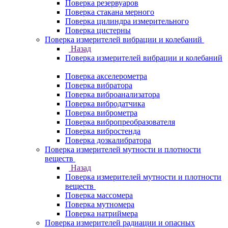
Поверка резервуаров
Поверка стакана мерного
Поверка цилиндра измерительного
Поверка цистерны
Поверка измерителей вибрации и колебаний
Назад
Поверка измерителей вибрации и колебаний
Поверка акселерометра
Поверка вибратора
Поверка виброанализатора
Поверка вибродатчика
Поверка виброметра
Поверка вибропреобразователя
Поверка вибростенда
Поверка дозкалибратора
Поверка измерителей мутности и плотности
веществ
Назад
Поверка измерителей мутности и плотности
веществ
Поверка массомера
Поверка мутномера
Поверка натриймера
Поверка измерителей радиации и опасных