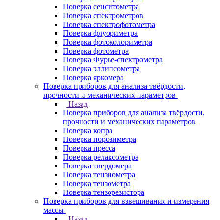
Поверка сенситометра
Поверка спектрометров
Поверка спектрофотометра
Поверка флуориметра
Поверка фотоколориметра
Поверка фотометра
Поверка Фурье-спектрометра
Поверка эллипсометра
Поверка яркомера
Поверка приборов для анализа твёрдости,
прочности и механических параметров
Назад
Поверка приборов для анализа твёрдости,
прочности и механических параметров
Поверка копра
Поверка порозиметра
Поверка пресса
Поверка релаксометра
Поверка твердомера
Поверка тензиометра
Поверка тензометра
Поверка тензорезистора
Поверка приборов для взвешивания и измерения
массы
Назад