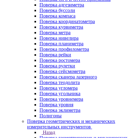
Поверка адгезиметра
Поверка буссоли
Поверка компаса
Поверка координатометра
Поверка курвиметра
Поверка метра
Поверка нивелира
Поверка планиметра
Поверка профилометра
Поверка рейки
Поверка ростомера
Поверка рулетки
Поверка сейсмометра
Поверка сканера лазерного
Поверка теодолита
Поверка угломера
Поверка угольника
Поверка уровнемера
Поверка уровня
Поверка эклиметра
Полигоны
Поверка геометрических и механических
измерительных инструментов
Назад
Поверка геометрических и механических