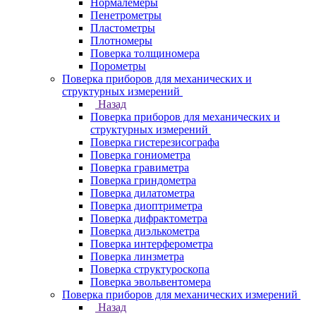
Нормалемеры
Пенетрометры
Пластометры
Плотномеры
Поверка толщиномера
Порометры
Поверка приборов для механических и
структурных измерений
Назад
Поверка приборов для механических и
структурных измерений
Поверка гистерезисографа
Поверка гониометра
Поверка гравиметра
Поверка гриндометра
Поверка дилатометра
Поверка диоптриметра
Поверка дифрактометра
Поверка диэлькометра
Поверка интерферометра
Поверка линзметра
Поверка структуроскопа
Поверка эвольвентомера
Поверка приборов для механических измерений
Назад