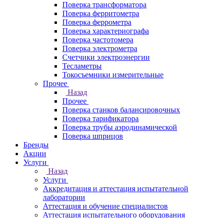
Поверка трансформатора
Поверка ферритометра
Поверка феррометра
Поверка характериографа
Поверка частотомера
Поверка электрометра
Счетчики электроэнергии
Тесламетры
Токосъемники измерительные
Прочее
Назад
Прочее
Поверка станков балансировочных
Поверка тарификатора
Поверка трубы аэродинамической
Поверка шприцов
Бренды
Акции
Услуги
Назад
Услуги
Аккредитация и аттестация испытательной
лаборатории
Аттестация и обучение специалистов
Аттестация испытательного оборудования