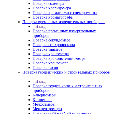
Поверка солемера
Поверка хлоридомера
Поверка хромато-масс-спектрометра
Поверка хроматографа
Поверка временных измерительных приборов
Назад
Поверка временных измерительных
приборов
Поверка секундомера
Поверка синхроноскопа
Поверка таймера
Поверка хронометра
Поверка хронопотенциометра
Поверка хроноскопа
Поверка часов
Поверка геодезических и строительных приборов
Назад
Поверка геодезических и строительных
приборов
Каверномеры
Кипрегели
Межосемеры
Межцентромеры
Поверка GPS и GNSS приемника