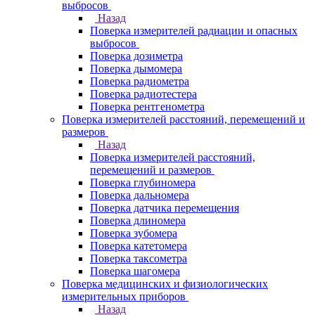
выбросов
Назад
Поверка измерителей радиации и опасных
выбросов
Поверка дозиметра
Поверка дымомера
Поверка радиометра
Поверка радиотестера
Поверка рентгенометра
Поверка измерителей расстояний, перемещений и
размеров
Назад
Поверка измерителей расстояний,
перемещений и размеров
Поверка глубиномера
Поверка дальномера
Поверка датчика перемещения
Поверка длиномера
Поверка зубомера
Поверка катетомера
Поверка таксометра
Поверка шагомера
Поверка медицинских и физиологических
измерительных приборов
Назад