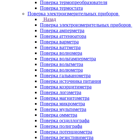
Поверка термопреобразователя
Поверка термостата
Поверка электроизмерительных приборов
Назад
Поверка электроизмерительных приборов
Поверка амперметра
Поверка аттенюатора
Поверка варметра
Поверка ваттметра
Поверка волномера
Поверка вольтамперметра
Поверка вольтметра
Поверка волюметра
Поверка гальванометра
Поверка источника питания
Поверка коэрцитиметра
Поверка логометра
Поверка магнитометра
Поверка микрометра
Поверка мультиметра
Поверка омметра
Поверка осциллографа
Поверка полиграфа
Поверка потенциометра
Поверка резистивиметра