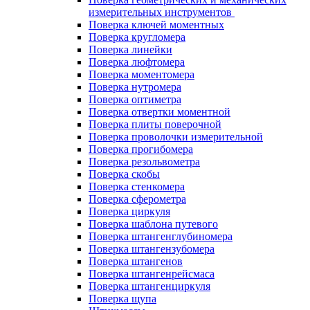
измерительных инструментов
Поверка ключей моментных
Поверка кругломера
Поверка линейки
Поверка люфтомера
Поверка моментомера
Поверка нутромера
Поверка оптиметра
Поверка отвертки моментной
Поверка плиты поверочной
Поверка проволочки измерительной
Поверка прогибомера
Поверка резольвометра
Поверка скобы
Поверка стенкомера
Поверка сферометра
Поверка циркуля
Поверка шаблона путевого
Поверка штангенглубиномера
Поверка штангензубомера
Поверка штангенов
Поверка штангенрейсмаса
Поверка штангенциркуля
Поверка щупа