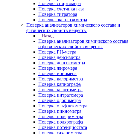
Поверка спиртомера
Поверка счетчика газа
Поверка титратора
Поверка эксплозиметра
Поверка анализаторов химического состава и
физических свойств веществ
Назад
Поверка анализаторов химического состава
и физических свойств веществ
Поверка PH-метра
Поверка денсиметра
Поверка денситометра
Поверка жиромера
Поверка иономера
Поверка калориметра
Поверка капнографа
Поверка квантометра
Поверка нитратомера
Поверка одориметра
Поверка ольфактометра
Поверка пикнометра
Поверка поляриметра
Поверка полярографа
Поверка потенциостата
Поверка сахариметра