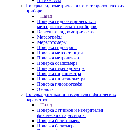
Штихмассы
Поверка гидрометрических и метеорологических
приборов
Назад
Поверка гидрометрических и
метеорологических приборов
Вертушки гидрометрические
Мареографы
Мерзлотомеры
Поверка гидрофона
Поверка метеостанции
Поверка метроштока
Поверка осадкомера
Поверка перепадометра
Поверка пиранометра
Поверка пиргелиометра
Поверка плювиографа
Эхолоты
Поверка датчиков и измерителей физических
параметров
Назад
Поверка датчиков и измерителей
физических параметров
Поверка белизномера
Поверка белкомера