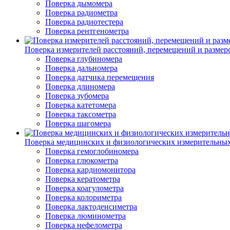
Поверка дымомера
Поверка радиометра
Поверка радиотестера
Поверка рентгенометра
Поверка измерителей расстояний, перемещений и размер
Поверка глубиномера
Поверка дальномера
Поверка датчика перемещения
Поверка длиномера
Поверка зубомера
Поверка катетомера
Поверка таксометра
Поверка шагомера
Поверка медицинских и физиологических измерительны
Поверка гемоглобиномера
Поверка глюкометра
Поверка кардиомонитора
Поверка кератометра
Поверка коагулометра
Поверка колориметра
Поверка лактоденсиметра
Поверка люминометра
Поверка нефелометра