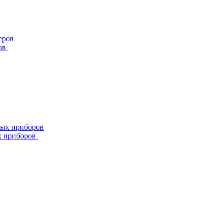
ов
х приборов