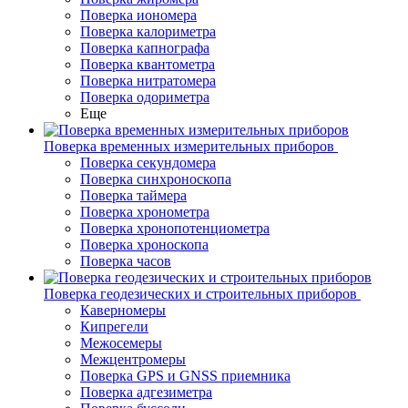
Поверка иономера
Поверка калориметра
Поверка капнографа
Поверка квантометра
Поверка нитратомера
Поверка одориметра
Еще
Поверка временных измерительных приборов
Поверка секундомера
Поверка синхроноскопа
Поверка таймера
Поверка хронометра
Поверка хронопотенциометра
Поверка хроноскопа
Поверка часов
Поверка геодезических и строительных приборов
Каверномеры
Кипрегели
Межосемеры
Межцентромеры
Поверка GPS и GNSS приемника
Поверка адгезиметра