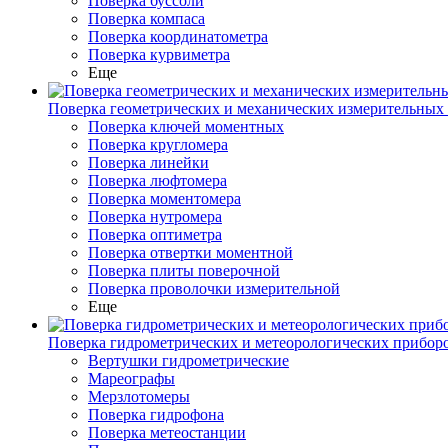
Поверка буссоли
Поверка компаса
Поверка координатометра
Поверка курвиметра
Еще
Поверка геометрических и механических измерительных
Поверка ключей моментных
Поверка кругломера
Поверка линейки
Поверка люфтомера
Поверка моментомера
Поверка нутромера
Поверка оптиметра
Поверка отвертки моментной
Поверка плиты поверочной
Поверка проволочки измерительной
Еще
Поверка гидрометрических и метеорологических прибор
Вертушки гидрометрические
Мареографы
Мерзлотомеры
Поверка гидрофона
Поверка метеостанции