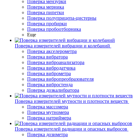
Поверка мензурки
Поверка мерника
Поверка пипетки
Поверка полуприцепа-цистерны
Поверка пробирки
Поверка пробоотборника
Еще
Поверка измерителей вибрации и колебаний
Поверка акселерометра
Поверка вибратора
Поверка виброанализатора
Поверка вибродатчика
Поверка виброметра
Поверка вибропреобразователя
Поверка вибростенда
Поверка дозкалибратора
Поверка измерителей мутности и плотности веществ
Поверка массомера
Поверка мутномера
Поверка натриймера
Поверка измерителей радиации и опасных выбросов
Поверка дозиметра