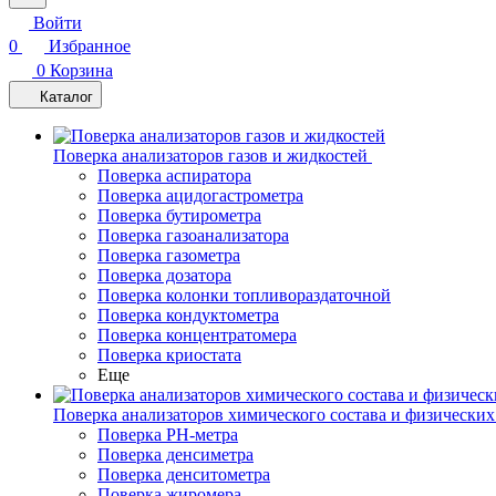
Войти
0
Избранное
0
Корзина
Каталог
Поверка анализаторов газов и жидкостей
Поверка аспиратора
Поверка ацидогастрометра
Поверка бутирометра
Поверка газоанализатора
Поверка газометра
Поверка дозатора
Поверка колонки топливораздаточной
Поверка кондуктометра
Поверка концентратомера
Поверка криостата
Еще
Поверка анализаторов химического состава и физических
Поверка PH-метра
Поверка денсиметра
Поверка денситометра
Поверка жиромера