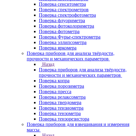
Поверка сенситометра
Поверка спектрометров
Поверка спектрофотометра
Поверка флуориметра
Поверка фотоколориметра
Поверка фотометра
Поверка Фурье-спектрометра
Поверка эллипсометра
Поверка яркомера
Поверка приборов для анализа твёрдости,
прочности и механических параметров
Назад
Поверка приборов для анализа твёрдости,
прочности и механических параметров
Поверка копра
Поверка порозиметра
Поверка пресса
Поверка релаксометра
Поверка твердомера
Поверка тензиометра
Поверка тензометра
Поверка тензорезистора
Поверка приборов для взвешивания и измерения
массы
Назад