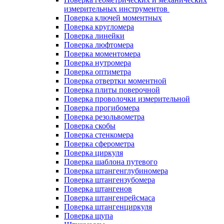
измерительных инструментов
Поверка ключей моментных
Поверка кругломера
Поверка линейки
Поверка люфтомера
Поверка моментомера
Поверка нутромера
Поверка оптиметра
Поверка отвертки моментной
Поверка плиты поверочной
Поверка проволочки измерительной
Поверка прогибомера
Поверка резольвометра
Поверка скобы
Поверка стенкомера
Поверка сферометра
Поверка циркуля
Поверка шаблона путевого
Поверка штангенглубиномера
Поверка штангензубомера
Поверка штангенов
Поверка штангенрейсмаса
Поверка штангенциркуля
Поверка щупа