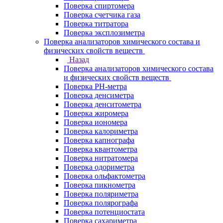
Поверка спиртомера
Поверка счетчика газа
Поверка титратора
Поверка эксплозиметра
Поверка анализаторов химического состава и
физических свойств веществ
Назад
Поверка анализаторов химического состава
и физических свойств веществ
Поверка PH-метра
Поверка денсиметра
Поверка денситометра
Поверка жиромера
Поверка иономера
Поверка калориметра
Поверка капнографа
Поверка квантометра
Поверка нитратомера
Поверка одориметра
Поверка ольфактометра
Поверка пикнометра
Поверка поляриметра
Поверка полярографа
Поверка потенциостата
Поверка сахариметра