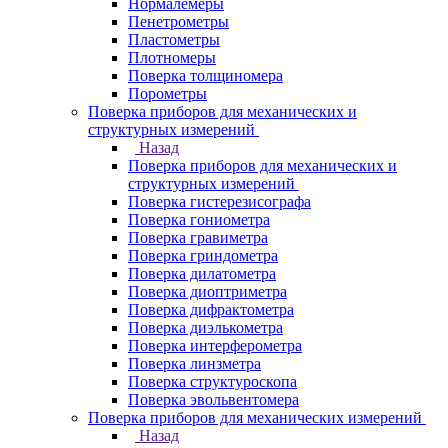
Нормалемеры
Пенетрометры
Пластометры
Плотномеры
Поверка толщиномера
Порометры
Поверка приборов для механических и
структурных измерений
Назад
Поверка приборов для механических и
структурных измерений
Поверка гистерезисографа
Поверка гониометра
Поверка гравиметра
Поверка гриндометра
Поверка дилатометра
Поверка диоптриметра
Поверка дифрактометра
Поверка диэлькометра
Поверка интерферометра
Поверка линзметра
Поверка структуроскопа
Поверка эвольвентомера
Поверка приборов для механических измерений
Назад