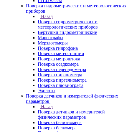
Штихмассы
Поверка гидрометрических и метеорологических
приборов
Назад
Поверка гидрометрических и
метеорологических приборов
Вертушки гидрометрические
Мареографы
Мерзлотомеры
Поверка гидрофона
Поверка метеостанции
Поверка метроштока
Поверка осадкомера
Поверка перепадометра
Поверка пиранометра
Поверка пиргелиометра
Поверка плювиографа
Эхолоты
Поверка датчиков и измерителей физических
параметров
Назад
Поверка датчиков и измерителей
физических параметров
Поверка белизномера
Поверка белкомера