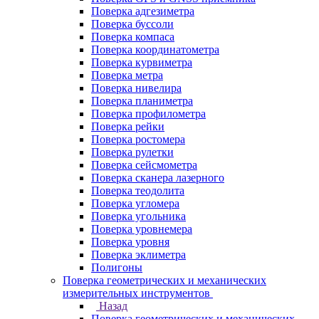
Поверка адгезиметра
Поверка буссоли
Поверка компаса
Поверка координатометра
Поверка курвиметра
Поверка метра
Поверка нивелира
Поверка планиметра
Поверка профилометра
Поверка рейки
Поверка ростомера
Поверка рулетки
Поверка сейсмометра
Поверка сканера лазерного
Поверка теодолита
Поверка угломера
Поверка угольника
Поверка уровнемера
Поверка уровня
Поверка эклиметра
Полигоны
Поверка геометрических и механических
измерительных инструментов
Назад
Поверка геометрических и механических