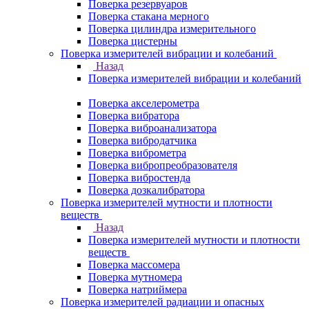
Поверка резервуаров
Поверка стакана мерного
Поверка цилиндра измерительного
Поверка цистерны
Поверка измерителей вибрации и колебаний
Назад
Поверка измерителей вибрации и колебаний
Поверка акселерометра
Поверка вибратора
Поверка виброанализатора
Поверка вибродатчика
Поверка виброметра
Поверка вибропреобразователя
Поверка вибростенда
Поверка дозкалибратора
Поверка измерителей мутности и плотности
веществ
Назад
Поверка измерителей мутности и плотности
веществ
Поверка массомера
Поверка мутномера
Поверка натриймера
Поверка измерителей радиации и опасных