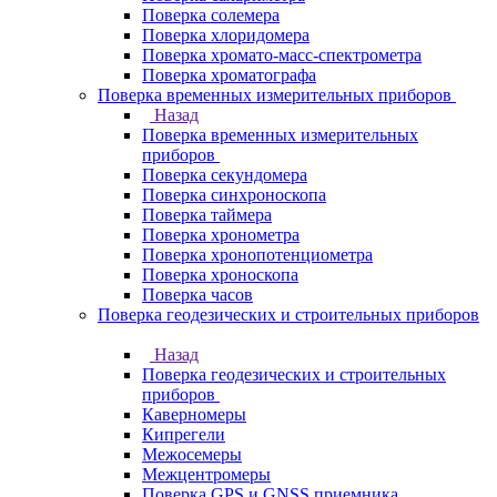
Поверка солемера
Поверка хлоридомера
Поверка хромато-масс-спектрометра
Поверка хроматографа
Поверка временных измерительных приборов
Назад
Поверка временных измерительных
приборов
Поверка секундомера
Поверка синхроноскопа
Поверка таймера
Поверка хронометра
Поверка хронопотенциометра
Поверка хроноскопа
Поверка часов
Поверка геодезических и строительных приборов
Назад
Поверка геодезических и строительных
приборов
Каверномеры
Кипрегели
Межосемеры
Межцентромеры
Поверка GPS и GNSS приемника