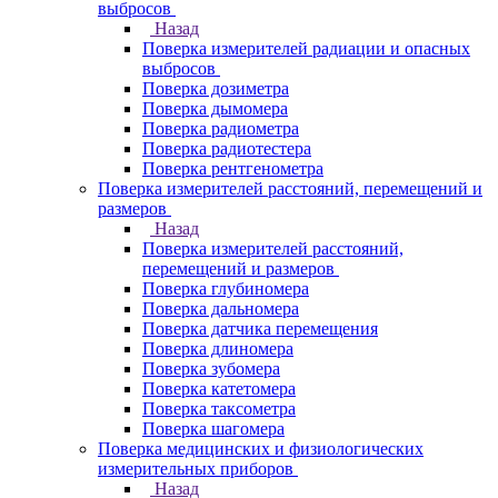
выбросов
Назад
Поверка измерителей радиации и опасных
выбросов
Поверка дозиметра
Поверка дымомера
Поверка радиометра
Поверка радиотестера
Поверка рентгенометра
Поверка измерителей расстояний, перемещений и
размеров
Назад
Поверка измерителей расстояний,
перемещений и размеров
Поверка глубиномера
Поверка дальномера
Поверка датчика перемещения
Поверка длиномера
Поверка зубомера
Поверка катетомера
Поверка таксометра
Поверка шагомера
Поверка медицинских и физиологических
измерительных приборов
Назад