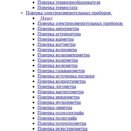
Поверка термопреобразователя
Поверка термостата
Поверка электроизмерительных приборов
Назад
Поверка электроизмерительных приборов
Поверка амперметра
Поверка аттенюатора
Поверка варметра
Поверка ваттметра
Поверка волномера
Поверка вольтамперметра
Поверка вольтметра
Поверка волюметра
Поверка гальванометра
Поверка источника питания
Поверка коэрцитиметра
Поверка логометра
Поверка магнитометра
Поверка микрометра
Поверка мультиметра
Поверка омметра
Поверка осциллографа
Поверка полиграфа
Поверка потенциометра
Поверка резистивиметра