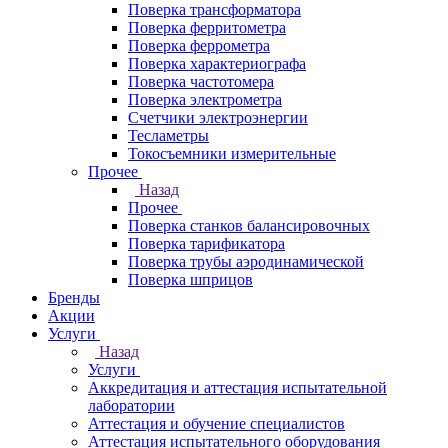
Поверка трансформатора
Поверка ферритометра
Поверка феррометра
Поверка характериографа
Поверка частотомера
Поверка электрометра
Счетчики электроэнергии
Тесламетры
Токосъемники измерительные
Прочее
Назад
Прочее
Поверка станков балансировочных
Поверка тарификатора
Поверка трубы аэродинамической
Поверка шприцов
Бренды
Акции
Услуги
Назад
Услуги
Аккредитация и аттестация испытательной
лаборатории
Аттестация и обучение специалистов
Аттестация испытательного оборудования