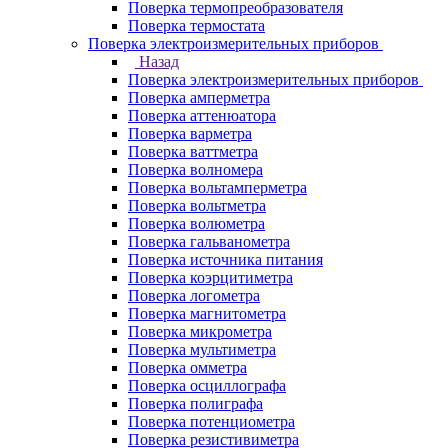
Поверка термопреобразователя
Поверка термостата
Поверка электроизмерительных приборов
Назад
Поверка электроизмерительных приборов
Поверка амперметра
Поверка аттенюатора
Поверка варметра
Поверка ваттметра
Поверка волномера
Поверка вольтамперметра
Поверка вольтметра
Поверка волюметра
Поверка гальванометра
Поверка источника питания
Поверка коэрцитиметра
Поверка логометра
Поверка магнитометра
Поверка микрометра
Поверка мультиметра
Поверка омметра
Поверка осциллографа
Поверка полиграфа
Поверка потенциометра
Поверка резистивиметра