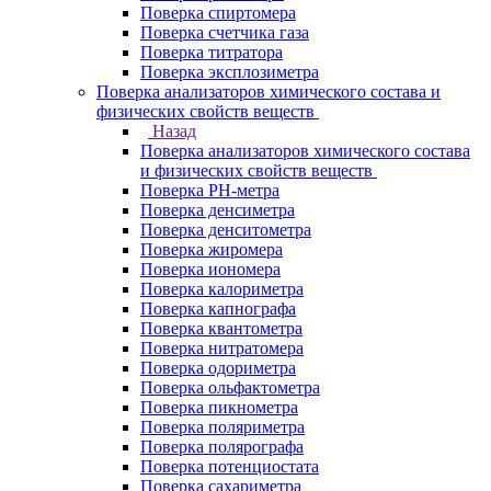
Поверка спиртомера
Поверка счетчика газа
Поверка титратора
Поверка эксплозиметра
Поверка анализаторов химического состава и
физических свойств веществ
Назад
Поверка анализаторов химического состава
и физических свойств веществ
Поверка PH-метра
Поверка денсиметра
Поверка денситометра
Поверка жиромера
Поверка иономера
Поверка калориметра
Поверка капнографа
Поверка квантометра
Поверка нитратомера
Поверка одориметра
Поверка ольфактометра
Поверка пикнометра
Поверка поляриметра
Поверка полярографа
Поверка потенциостата
Поверка сахариметра