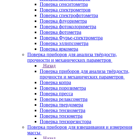
Поверка сенситометра
Поверка спектрометров
Поверка спектрофотометра
Поверка флуориметра
Поверка фотоколориметра
Поверка фотометра
Поверка Фурье-спектрометра
Поверка эллипсометра
Поверка яркомера
Поверка приборов для анализа твёрдости,
прочности и механических параметров
Назад
Поверка приборов для анализа твёрдости,
прочности и механических параметров
Поверка копра
Поверка порозиметра
Поверка пресса
Поверка релаксометра
Поверка твердомера
Поверка тензиометра
Поверка тензометра
Поверка тензорезистора
Поверка приборов для взвешивания и измерения
массы
Назад