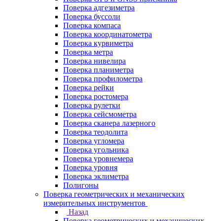
Поверка адгезиметра
Поверка буссоли
Поверка компаса
Поверка координатометра
Поверка курвиметра
Поверка метра
Поверка нивелира
Поверка планиметра
Поверка профилометра
Поверка рейки
Поверка ростомера
Поверка рулетки
Поверка сейсмометра
Поверка сканера лазерного
Поверка теодолита
Поверка угломера
Поверка угольника
Поверка уровнемера
Поверка уровня
Поверка эклиметра
Полигоны
Поверка геометрических и механических
измерительных инструментов
Назад
Поверка геометрических и механических