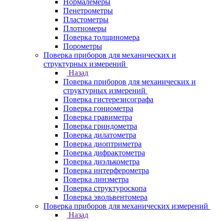
Нормалемеры
Пенетрометры
Пластометры
Плотномеры
Поверка толщиномера
Порометры
Поверка приборов для механических и
структурных измерений
Назад
Поверка приборов для механических и
структурных измерений
Поверка гистерезисографа
Поверка гониометра
Поверка гравиметра
Поверка гриндометра
Поверка дилатометра
Поверка диоптриметра
Поверка дифрактометра
Поверка диэлькометра
Поверка интерферометра
Поверка линзметра
Поверка структуроскопа
Поверка эвольвентомера
Поверка приборов для механических измерений
Назад