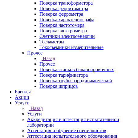
Поверка трансформатора
Поверка ферритометра
Поверка феррометра
Поверка характериографа
Поверка частотомера
Поверка электрометра
Счетчики электроэнергии
Тесламетры
Токосъемники измерительные
Прочее
Назад
Прочее
Поверка станков балансировочных
Поверка тарификатора
Поверка трубы аэродинамической
Поверка шприцов
Бренды
Акции
Услуги
Назад
Услуги
Аккредитация и аттестация испытательной
лаборатории
Аттестация и обучение специалистов
Аттестация испытательного оборудования