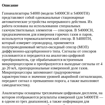
Описание
Газоанализаторы S4000 (модели S4000CH и S4000TH)
представляют собой одноканальные стационарные
автоматические устройства непрерывного действия. Их
работа основана на использовании специальных
газочувствительных элементов — сенсоров. В S4000CH,
предназначенном для измерения горючих газов и паров,
используется термокаталитический сенсор. В S4000TH,
который измеряет сероводород, применяется
полупроводниковый металл-оксидный сенсор (МОП)
диффузионно-адсорбционного типа. Сигналы от сенсоров
усиливаются и передаются на аналогово-цифровой
преобразователь, где обрабатываются встроенным
микропроцессором и преобразуются в выходные сигналы от 4
до 20 мА, пропорциональные измеренной доле газов.
Микропроцессоры запоминают градуировочные
характеристики и значения уровней аварийной сигнализации,
передают сигнал о превышении порога, а также выполняют
самодиагностику.
Анализаторы оснащены трехзначным цифровым дисплеем, на
котором отображаются результаты измерений (для S4000TH —
в одном из трех диапазонов), а также информация для