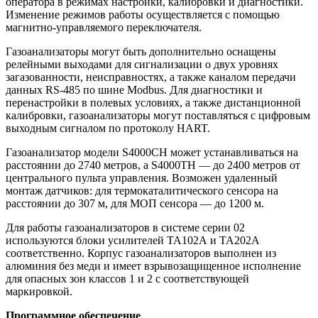
оператора в режимах настройки, калибровки и диагностики.
Изменение режимов работы осуществляется с помощью
магнитно-управляемого переключателя.
Газоанализаторы могут быть дополнительно оснащены
релейными выходами для сигнализации о двух уровнях
загазованности, неисправностях, а также каналом передачи
данных RS-485 по шине Modbus. Для диагностики и
перенастройки в полевых условиях, а также дистанционной
калибровки, газоанализаторы могут поставляться с цифровым
выходным сигналом по протоколу HART.
Газоанализатор модели S4000CH может устанавливаться на
расстоянии до 2740 метров, а S4000TH — до 2400 метров от
центрального пульта управления. Возможен удаленный
монтаж датчиков: для термокаталитического сенсора на
расстоянии до 307 м, для МОП сенсора — до 1200 м.
Для работы газоанализаторов в системе серии 02
используются блоки усилителей ТА102А и ТА202А
соответственно. Корпус газоанализаторов выполнен из
алюминия без меди и имеет взрывозащищенное исполнение
для опасных зон классов 1 и 2 с соответствующей
маркировкой.
Программное обеспечение