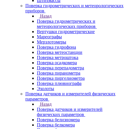
Штихмассы
Поверка гидрометрических и метеорологических
приборов
Назад
Поверка гидрометрических и
метеорологических приборов
Вертушки гидрометрические
Мареографы
Мерзлотомеры
Поверка гидрофона
Поверка метеостанции
Поверка метроштока
Поверка осадкомера
Поверка перепадометра
Поверка пиранометра
Поверка пиргелиометра
Поверка плювиографа
Эхолоты
Поверка датчиков и измерителей физических
параметров
Назад
Поверка датчиков и измерителей
физических параметров
Поверка белизномера
Поверка белкомера