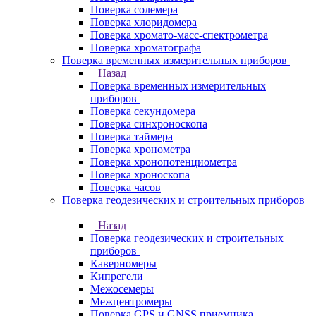
Поверка солемера
Поверка хлоридомера
Поверка хромато-масс-спектрометра
Поверка хроматографа
Поверка временных измерительных приборов
Назад
Поверка временных измерительных
приборов
Поверка секундомера
Поверка синхроноскопа
Поверка таймера
Поверка хронометра
Поверка хронопотенциометра
Поверка хроноскопа
Поверка часов
Поверка геодезических и строительных приборов
Назад
Поверка геодезических и строительных
приборов
Каверномеры
Кипрегели
Межосемеры
Межцентромеры
Поверка GPS и GNSS приемника