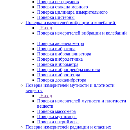
Поверка резервуаров
Поверка стакана мерного
Поверка цилиндра измерительного
Поверка цистерны
Поверка измерителей вибрации и колебаний
Назад
Поверка измерителей вибрации и колебаний
Поверка акселерометра
Поверка вибратора
Поверка виброанализатора
Поверка вибродатчика
Поверка виброметра
Поверка вибропреобразователя
Поверка вибростенда
Поверка дозкалибратора
Поверка измерителей мутности и плотности
веществ
Назад
Поверка измерителей мутности и плотности
веществ
Поверка массомера
Поверка мутномера
Поверка натриймера
Поверка измерителей радиации и опасных