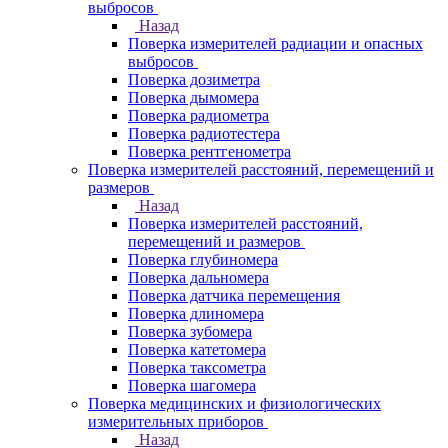
выбросов
Назад
Поверка измерителей радиации и опасных
выбросов
Поверка дозиметра
Поверка дымомера
Поверка радиометра
Поверка радиотестера
Поверка рентгенометра
Поверка измерителей расстояний, перемещений и
размеров
Назад
Поверка измерителей расстояний,
перемещений и размеров
Поверка глубиномера
Поверка дальномера
Поверка датчика перемещения
Поверка длиномера
Поверка зубомера
Поверка катетомера
Поверка таксометра
Поверка шагомера
Поверка медицинских и физиологических
измерительных приборов
Назад