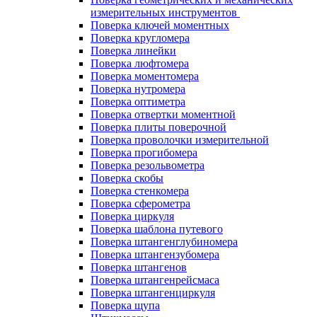
измерительных инструментов
Поверка ключей моментных
Поверка кругломера
Поверка линейки
Поверка люфтомера
Поверка моментомера
Поверка нутромера
Поверка оптиметра
Поверка отвертки моментной
Поверка плиты поверочной
Поверка проволочки измерительной
Поверка прогибомера
Поверка резольвометра
Поверка скобы
Поверка стенкомера
Поверка сферометра
Поверка циркуля
Поверка шаблона путевого
Поверка штангенглубиномера
Поверка штангензубомера
Поверка штангенов
Поверка штангенрейсмаса
Поверка штангенциркуля
Поверка щупа