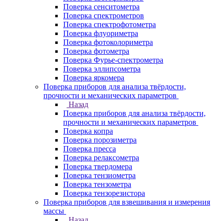
Поверка сенситометра
Поверка спектрометров
Поверка спектрофотометра
Поверка флуориметра
Поверка фотоколориметра
Поверка фотометра
Поверка Фурье-спектрометра
Поверка эллипсометра
Поверка яркомера
Поверка приборов для анализа твёрдости,
прочности и механических параметров
Назад
Поверка приборов для анализа твёрдости,
прочности и механических параметров
Поверка копра
Поверка порозиметра
Поверка пресса
Поверка релаксометра
Поверка твердомера
Поверка тензиометра
Поверка тензометра
Поверка тензорезистора
Поверка приборов для взвешивания и измерения
массы
Назад