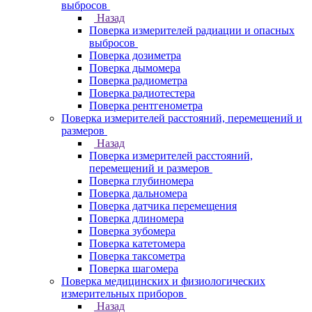
выбросов
Назад
Поверка измерителей радиации и опасных
выбросов
Поверка дозиметра
Поверка дымомера
Поверка радиометра
Поверка радиотестера
Поверка рентгенометра
Поверка измерителей расстояний, перемещений и
размеров
Назад
Поверка измерителей расстояний,
перемещений и размеров
Поверка глубиномера
Поверка дальномера
Поверка датчика перемещения
Поверка длиномера
Поверка зубомера
Поверка катетомера
Поверка таксометра
Поверка шагомера
Поверка медицинских и физиологических
измерительных приборов
Назад