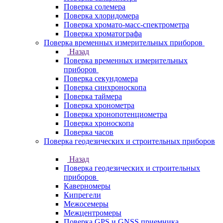
Поверка солемера
Поверка хлоридомера
Поверка хромато-масс-спектрометра
Поверка хроматографа
Поверка временных измерительных приборов
Назад
Поверка временных измерительных
приборов
Поверка секундомера
Поверка синхроноскопа
Поверка таймера
Поверка хронометра
Поверка хронопотенциометра
Поверка хроноскопа
Поверка часов
Поверка геодезических и строительных приборов
Назад
Поверка геодезических и строительных
приборов
Каверномеры
Кипрегели
Межосемеры
Межцентромеры
Поверка GPS и GNSS приемника