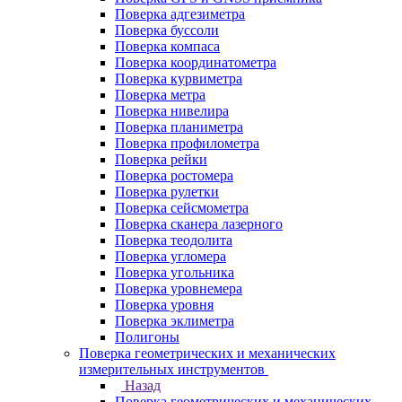
Поверка адгезиметра
Поверка буссоли
Поверка компаса
Поверка координатометра
Поверка курвиметра
Поверка метра
Поверка нивелира
Поверка планиметра
Поверка профилометра
Поверка рейки
Поверка ростомера
Поверка рулетки
Поверка сейсмометра
Поверка сканера лазерного
Поверка теодолита
Поверка угломера
Поверка угольника
Поверка уровнемера
Поверка уровня
Поверка эклиметра
Полигоны
Поверка геометрических и механических
измерительных инструментов
Назад
Поверка геометрических и механических