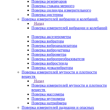
Поверка резервуаров
Поверка стакана мерного
Поверка цилиндра измерительного
Поверка цистерны
Поверка измерителей вибрации и колебаний
Назад
Поверка измерителей вибрации и колебаний
Поверка акселерометра
Поверка вибратора
Поверка виброанализатора
Поверка вибродатчика
Поверка виброметра
Поверка вибропреобразователя
Поверка вибростенда
Поверка дозкалибратора
Поверка измерителей мутности и плотности
веществ
Назад
Поверка измерителей мутности и плотности
веществ
Поверка массомера
Поверка мутномера
Поверка натриймера
Поверка измерителей радиации и опасных