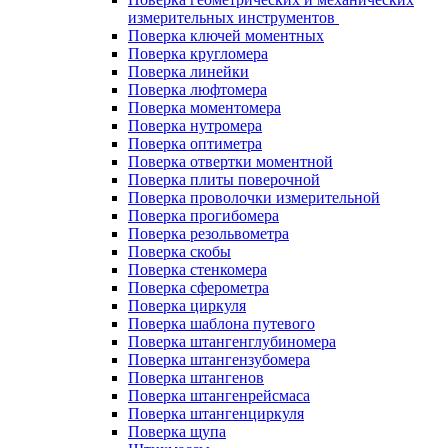
измерительных инструментов
Поверка ключей моментных
Поверка кругломера
Поверка линейки
Поверка люфтомера
Поверка моментомера
Поверка нутромера
Поверка оптиметра
Поверка отвертки моментной
Поверка плиты поверочной
Поверка проволочки измерительной
Поверка прогибомера
Поверка резольвометра
Поверка скобы
Поверка стенкомера
Поверка сферометра
Поверка циркуля
Поверка шаблона путевого
Поверка штангенглубиномера
Поверка штангензубомера
Поверка штангенов
Поверка штангенрейсмаса
Поверка штангенциркуля
Поверка щупа