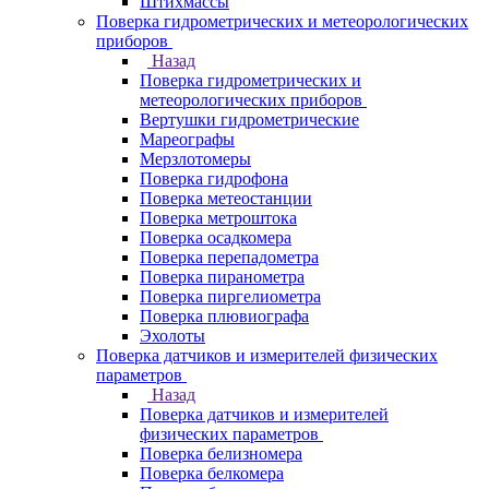
Штихмассы
Поверка гидрометрических и метеорологических
приборов
Назад
Поверка гидрометрических и
метеорологических приборов
Вертушки гидрометрические
Мареографы
Мерзлотомеры
Поверка гидрофона
Поверка метеостанции
Поверка метроштока
Поверка осадкомера
Поверка перепадометра
Поверка пиранометра
Поверка пиргелиометра
Поверка плювиографа
Эхолоты
Поверка датчиков и измерителей физических
параметров
Назад
Поверка датчиков и измерителей
физических параметров
Поверка белизномера
Поверка белкомера