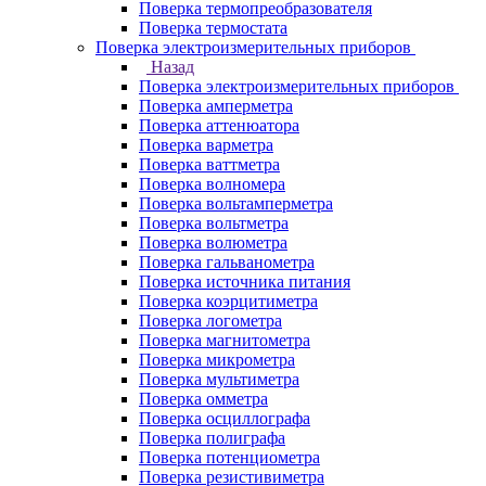
Поверка термопреобразователя
Поверка термостата
Поверка электроизмерительных приборов
Назад
Поверка электроизмерительных приборов
Поверка амперметра
Поверка аттенюатора
Поверка варметра
Поверка ваттметра
Поверка волномера
Поверка вольтамперметра
Поверка вольтметра
Поверка волюметра
Поверка гальванометра
Поверка источника питания
Поверка коэрцитиметра
Поверка логометра
Поверка магнитометра
Поверка микрометра
Поверка мультиметра
Поверка омметра
Поверка осциллографа
Поверка полиграфа
Поверка потенциометра
Поверка резистивиметра