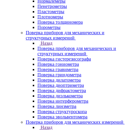
Нормалемеры
Пенетрометры
Пластометры
Плотномеры
Поверка толщиномера
Порометры
Поверка приборов для механических и
структурных измерений
Назад
Поверка приборов для механических и
структурных измерений
Поверка гистерезисографа
Поверка гониометра
Поверка гравиметра
Поверка гриндометра
Поверка дилатометра
Поверка диоптриметра
Поверка дифрактометра
Поверка диэлькометра
Поверка интерферометра
Поверка линзметра
Поверка структуроскопа
Поверка эвольвентомера
Поверка приборов для механических измерений
Назад