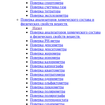
Поверка спиртомера
Поверка счетчика газа
Поверка титратора
Поверка эксплозиметра
Поверка анализаторов химического состава и
физических свойств веществ
Назад
Поверка анализаторов химического состава
и физических свойств веществ
Поверка PH-метра
Поверка денсиметра
Поверка денситометра
Поверка жиромера
Поверка иономера
Поверка калориметра
Поверка капнографа
Поверка квантометра
Поверка нитратомера
Поверка одориметра
Поверка ольфактометра
Поверка пикнометра
Поверка поляриметра
Поверка полярографа
Поверка потенциостата
Поверка сахариметра