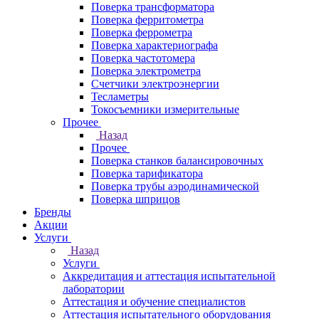
Поверка трансформатора
Поверка ферритометра
Поверка феррометра
Поверка характериографа
Поверка частотомера
Поверка электрометра
Счетчики электроэнергии
Тесламетры
Токосъемники измерительные
Прочее
Назад
Прочее
Поверка станков балансировочных
Поверка тарификатора
Поверка трубы аэродинамической
Поверка шприцов
Бренды
Акции
Услуги
Назад
Услуги
Аккредитация и аттестация испытательной
лаборатории
Аттестация и обучение специалистов
Аттестация испытательного оборудования