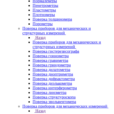
Нормалемеры
Пенетрометры
Пластометры
Плотномеры
Поверка толщиномера
Порометры
Поверка приборов для механических и
структурных измерений
Назад
Поверка приборов для механических и
структурных измерений
Поверка гистерезисографа
Поверка гониометра
Поверка гравиметра
Поверка гриндометра
Поверка дилатометра
Поверка диоптриметра
Поверка дифрактометра
Поверка диэлькометра
Поверка интерферометра
Поверка линзметра
Поверка структуроскопа
Поверка эвольвентомера
Поверка приборов для механических измерений
Назад