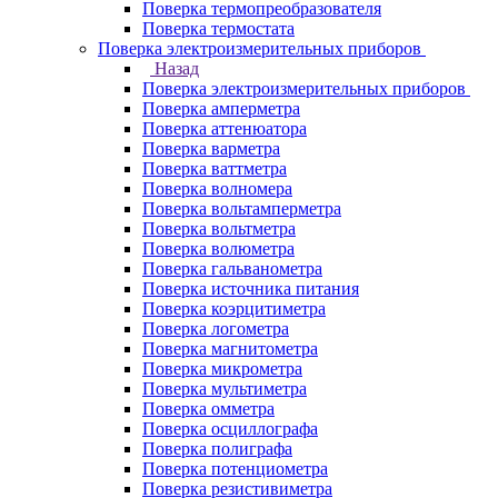
Поверка термопреобразователя
Поверка термостата
Поверка электроизмерительных приборов
Назад
Поверка электроизмерительных приборов
Поверка амперметра
Поверка аттенюатора
Поверка варметра
Поверка ваттметра
Поверка волномера
Поверка вольтамперметра
Поверка вольтметра
Поверка волюметра
Поверка гальванометра
Поверка источника питания
Поверка коэрцитиметра
Поверка логометра
Поверка магнитометра
Поверка микрометра
Поверка мультиметра
Поверка омметра
Поверка осциллографа
Поверка полиграфа
Поверка потенциометра
Поверка резистивиметра