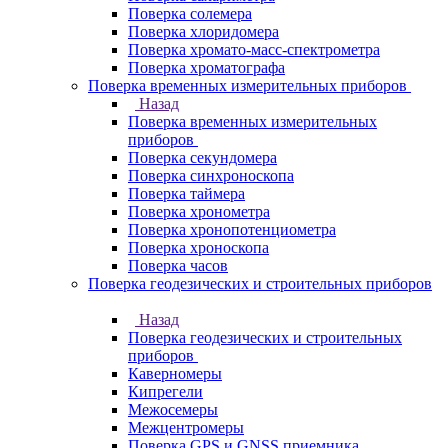
Поверка солемера
Поверка хлоридомера
Поверка хромато-масс-спектрометра
Поверка хроматографа
Поверка временных измерительных приборов
Назад
Поверка временных измерительных
приборов
Поверка секундомера
Поверка синхроноскопа
Поверка таймера
Поверка хронометра
Поверка хронопотенциометра
Поверка хроноскопа
Поверка часов
Поверка геодезических и строительных приборов
Назад
Поверка геодезических и строительных
приборов
Каверномеры
Кипрегели
Межосемеры
Межцентромеры
Поверка GPS и GNSS приемника