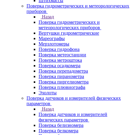
Штихмассы
Поверка гидрометрических и метеорологических
приборов
Назад
Поверка гидрометрических и
метеорологических приборов
Вертушки гидрометрические
Мареографы
Мерзлотомеры
Поверка гидрофона
Поверка метеостанции
Поверка метроштока
Поверка осадкомера
Поверка перепадометра
Поверка пиранометра
Поверка пиргелиометра
Поверка плювиографа
Эхолоты
Поверка датчиков и измерителей физических
параметров
Назад
Поверка датчиков и измерителей
физических параметров
Поверка белизномера
Поверка белкомера