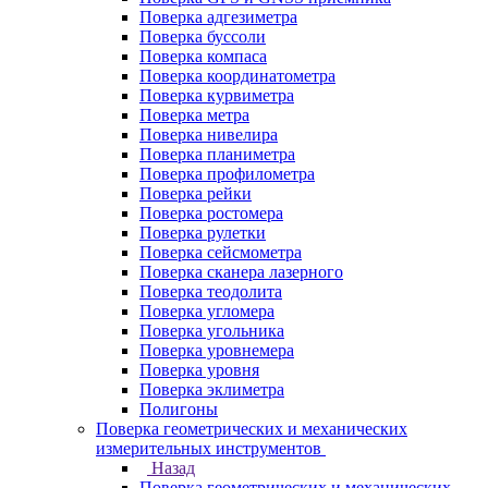
Поверка адгезиметра
Поверка буссоли
Поверка компаса
Поверка координатометра
Поверка курвиметра
Поверка метра
Поверка нивелира
Поверка планиметра
Поверка профилометра
Поверка рейки
Поверка ростомера
Поверка рулетки
Поверка сейсмометра
Поверка сканера лазерного
Поверка теодолита
Поверка угломера
Поверка угольника
Поверка уровнемера
Поверка уровня
Поверка эклиметра
Полигоны
Поверка геометрических и механических
измерительных инструментов
Назад
Поверка геометрических и механических