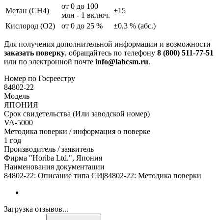
от 0 до 100
Метан (СН4)
±15
млн - 1 включ.
Кислород (O2)
от 0 до 25 %
±0,3 % (абс.)
Для получения дополнительной информации и возможности
заказать поверку
, обращайтесь по телефону
8 (800) 511-77-51
или по электронной почте
info@labcsm.ru
.
Номер по Госреестру
84802-22
Модель
ЯПОНИЯ
Срок свидетельства (Или заводской номер)
VA-5000
Методика поверки / информация о поверке
1 год
Производитель / заявитель
Фирма "Horiba Ltd.", Япония
Наименования документации
84802-22: Описание типа СИ|84802-22: Методика поверки
Загрузка отзывов...