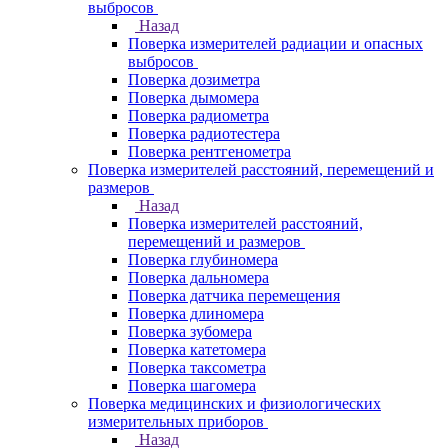
выбросов
Назад
Поверка измерителей радиации и опасных
выбросов
Поверка дозиметра
Поверка дымомера
Поверка радиометра
Поверка радиотестера
Поверка рентгенометра
Поверка измерителей расстояний, перемещений и
размеров
Назад
Поверка измерителей расстояний,
перемещений и размеров
Поверка глубиномера
Поверка дальномера
Поверка датчика перемещения
Поверка длиномера
Поверка зубомера
Поверка катетомера
Поверка таксометра
Поверка шагомера
Поверка медицинских и физиологических
измерительных приборов
Назад