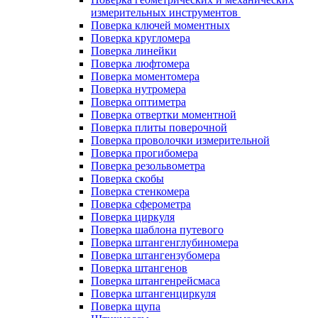
измерительных инструментов
Поверка ключей моментных
Поверка кругломера
Поверка линейки
Поверка люфтомера
Поверка моментомера
Поверка нутромера
Поверка оптиметра
Поверка отвертки моментной
Поверка плиты поверочной
Поверка проволочки измерительной
Поверка прогибомера
Поверка резольвометра
Поверка скобы
Поверка стенкомера
Поверка сферометра
Поверка циркуля
Поверка шаблона путевого
Поверка штангенглубиномера
Поверка штангензубомера
Поверка штангенов
Поверка штангенрейсмаса
Поверка штангенциркуля
Поверка щупа