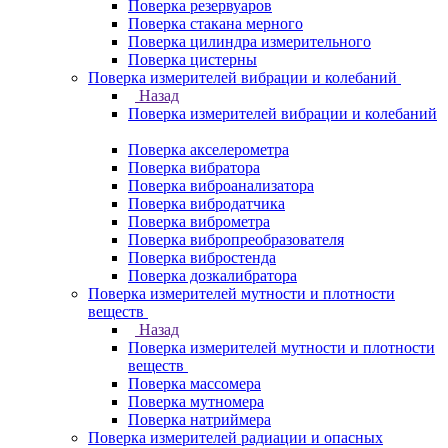
Поверка резервуаров
Поверка стакана мерного
Поверка цилиндра измерительного
Поверка цистерны
Поверка измерителей вибрации и колебаний
Назад
Поверка измерителей вибрации и колебаний
Поверка акселерометра
Поверка вибратора
Поверка виброанализатора
Поверка вибродатчика
Поверка виброметра
Поверка вибропреобразователя
Поверка вибростенда
Поверка дозкалибратора
Поверка измерителей мутности и плотности
веществ
Назад
Поверка измерителей мутности и плотности
веществ
Поверка массомера
Поверка мутномера
Поверка натриймера
Поверка измерителей радиации и опасных