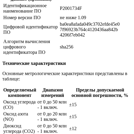
Идентификационное
P2001734F
наименование ПО
Номер версии ПО
не ниже 1.09
ba0ea8afada049c3702efde45e0
Цифровой идентификатор
7f96923b764c4120436aa842b
ПО
4206f7eb042
Алгоритм вычисления
цифрового
sha256
идентификатора ПО
Технические характеристики
Основные метрологические характеристики представлены в
таблице:
Определяемый
Диапазон
Пределы допускаемой
компонент
измерений
основной погрешности, %
Оксид углерода
от 0 до 50 млн
±15
(СО)
- 1 включ.
Оксид азота
от 0 до 20 млн
±15
(NO)
- 1 включ.
Диоксид
от 0 до 50 млн
±12
углерода (CO2)
- 1 включ.