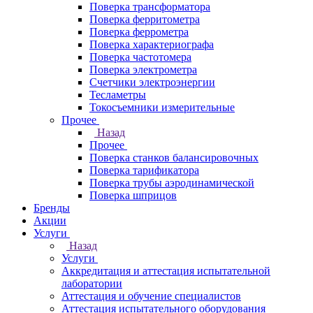
Поверка трансформатора
Поверка ферритометра
Поверка феррометра
Поверка характериографа
Поверка частотомера
Поверка электрометра
Счетчики электроэнергии
Тесламетры
Токосъемники измерительные
Прочее
Назад
Прочее
Поверка станков балансировочных
Поверка тарификатора
Поверка трубы аэродинамической
Поверка шприцов
Бренды
Акции
Услуги
Назад
Услуги
Аккредитация и аттестация испытательной
лаборатории
Аттестация и обучение специалистов
Аттестация испытательного оборудования