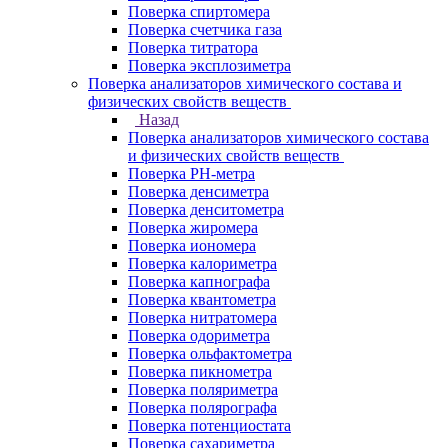
Поверка спиртомера
Поверка счетчика газа
Поверка титратора
Поверка эксплозиметра
Поверка анализаторов химического состава и
физических свойств веществ
Назад
Поверка анализаторов химического состава
и физических свойств веществ
Поверка PH-метра
Поверка денсиметра
Поверка денситометра
Поверка жиромера
Поверка иономера
Поверка калориметра
Поверка капнографа
Поверка квантометра
Поверка нитратомера
Поверка одориметра
Поверка ольфактометра
Поверка пикнометра
Поверка поляриметра
Поверка полярографа
Поверка потенциостата
Поверка сахариметра