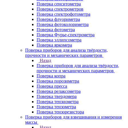
Поверка сенситометра
Поверка спектрометров
Поверка спектрофотометра
Поверка флуориметра
Поверка фотоколориметра
Поверка фотометра
Поверка Фурье-спектрометра
Поверка эллипсометра
Поверка яркомера
Поверка приборов для анализа твёрдости,
прочности и механических параметров
Назад
Поверка приборов для анализа твёрдости,
прочности и механических параметров
Поверка копра
Поверка порозиметра
Поверка пресса
Поверка релаксометра
Поверка твердомера
Поверка тензиометра
Поверка тензометра
Поверка тензорезистора
Поверка приборов для взвешивания и измерения
массы
Назад