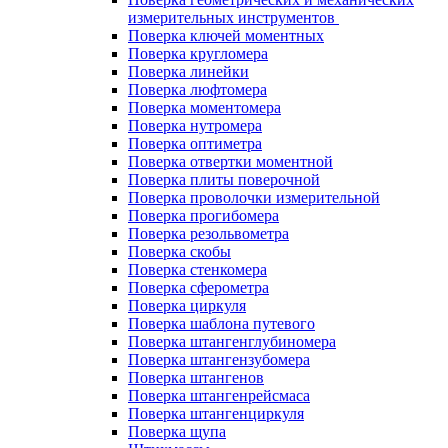
измерительных инструментов
Поверка ключей моментных
Поверка кругломера
Поверка линейки
Поверка люфтомера
Поверка моментомера
Поверка нутромера
Поверка оптиметра
Поверка отвертки моментной
Поверка плиты поверочной
Поверка проволочки измерительной
Поверка прогибомера
Поверка резольвометра
Поверка скобы
Поверка стенкомера
Поверка сферометра
Поверка циркуля
Поверка шаблона путевого
Поверка штангенглубиномера
Поверка штангензубомера
Поверка штангенов
Поверка штангенрейсмаса
Поверка штангенциркуля
Поверка щупа