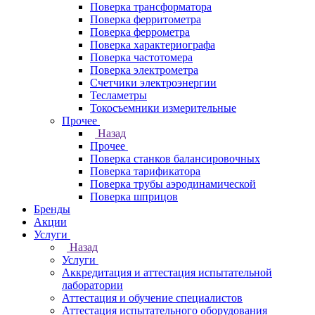
Поверка трансформатора
Поверка ферритометра
Поверка феррометра
Поверка характериографа
Поверка частотомера
Поверка электрометра
Счетчики электроэнергии
Тесламетры
Токосъемники измерительные
Прочее
Назад
Прочее
Поверка станков балансировочных
Поверка тарификатора
Поверка трубы аэродинамической
Поверка шприцов
Бренды
Акции
Услуги
Назад
Услуги
Аккредитация и аттестация испытательной
лаборатории
Аттестация и обучение специалистов
Аттестация испытательного оборудования