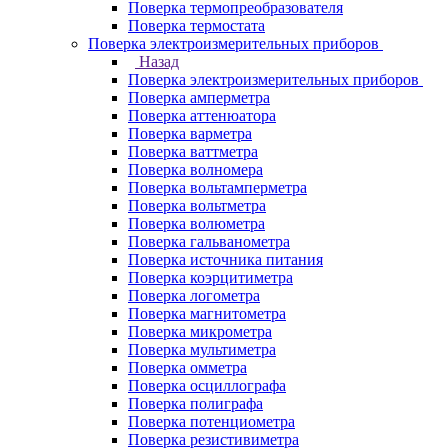
Поверка термопреобразователя
Поверка термостата
Поверка электроизмерительных приборов
Назад
Поверка электроизмерительных приборов
Поверка амперметра
Поверка аттенюатора
Поверка варметра
Поверка ваттметра
Поверка волномера
Поверка вольтамперметра
Поверка вольтметра
Поверка волюметра
Поверка гальванометра
Поверка источника питания
Поверка коэрцитиметра
Поверка логометра
Поверка магнитометра
Поверка микрометра
Поверка мультиметра
Поверка омметра
Поверка осциллографа
Поверка полиграфа
Поверка потенциометра
Поверка резистивиметра