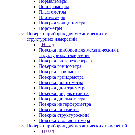
Нормалемеры
Пенетрометры
Пластометры
Плотномеры
Поверка толщиномера
Порометры
Поверка приборов для механических и
структурных измерений
Назад
Поверка приборов для механических и
структурных измерений
Поверка гистерезисографа
Поверка гониометра
Поверка гравиметра
Поверка гриндометра
Поверка дилатометра
Поверка диоптриметра
Поверка дифрактометра
Поверка диэлькометра
Поверка интерферометра
Поверка линзметра
Поверка структуроскопа
Поверка эвольвентомера
Поверка приборов для механических измерений
Назад