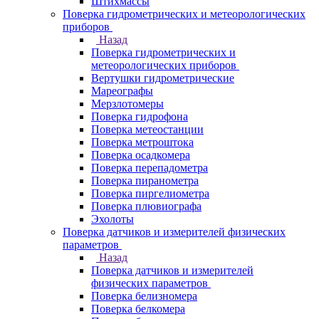
Штихмассы
Поверка гидрометрических и метеорологических
приборов
Назад
Поверка гидрометрических и
метеорологических приборов
Вертушки гидрометрические
Мареографы
Мерзлотомеры
Поверка гидрофона
Поверка метеостанции
Поверка метроштока
Поверка осадкомера
Поверка перепадометра
Поверка пиранометра
Поверка пиргелиометра
Поверка плювиографа
Эхолоты
Поверка датчиков и измерителей физических
параметров
Назад
Поверка датчиков и измерителей
физических параметров
Поверка белизномера
Поверка белкомера