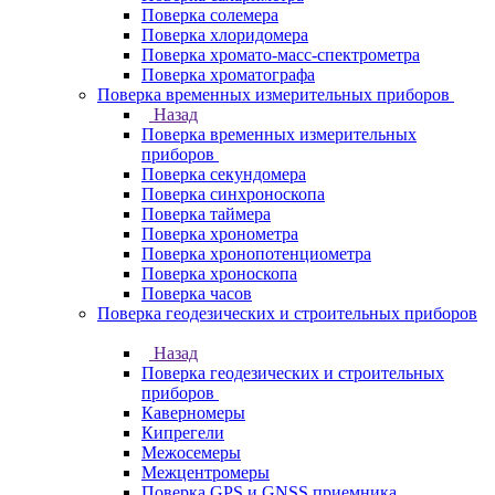
Поверка солемера
Поверка хлоридомера
Поверка хромато-масс-спектрометра
Поверка хроматографа
Поверка временных измерительных приборов
Назад
Поверка временных измерительных
приборов
Поверка секундомера
Поверка синхроноскопа
Поверка таймера
Поверка хронометра
Поверка хронопотенциометра
Поверка хроноскопа
Поверка часов
Поверка геодезических и строительных приборов
Назад
Поверка геодезических и строительных
приборов
Каверномеры
Кипрегели
Межосемеры
Межцентромеры
Поверка GPS и GNSS приемника