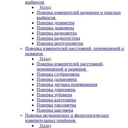
выбросов
Назад
Поверка измерителей радиации и опасных
выбросов
Поверка дозиметра
Поверка дымомера
Поверка радиометра
Поверка радиотестера
Поверка рентгенометра
Поверка измерителей расстояний, перемещений и
размеров
Назад
Поверка измерителей расстояний,
перемещений и размеров
Поверка глубиномера
Поверка дальномера
Поверка датчика перемещения
Поверка длиномера
Поверка зубомера
Поверка катетомера
Поверка таксометра
Поверка шагомера
Поверка медицинских и физиологических
измерительных приборов
Назад