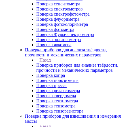
Поверка сенситометра
Поверка спектрометров
Поверка спектрофотометра
Поверка флуориметра
Поверка фотоколориметра
Поверка фотометра
Поверка Фурье-спектрометра
Поверка эллипсометра
Поверка яркомера
Поверка приборов для анализа твёрдости,
прочности и механических параметров
Назад
Поверка приборов для анализа твёрдости,
прочности и механических параметров
Поверка копра
Поверка порозиметра
Поверка пресса
Поверка релаксометра
Поверка твердомера
Поверка тензиометра
Поверка тензометра
Поверка тензорезистора
Поверка приборов для взвешивания и измерения
массы
Назад