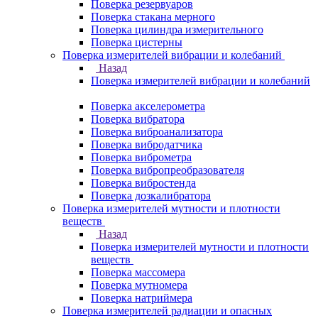
Поверка резервуаров
Поверка стакана мерного
Поверка цилиндра измерительного
Поверка цистерны
Поверка измерителей вибрации и колебаний
Назад
Поверка измерителей вибрации и колебаний
Поверка акселерометра
Поверка вибратора
Поверка виброанализатора
Поверка вибродатчика
Поверка виброметра
Поверка вибропреобразователя
Поверка вибростенда
Поверка дозкалибратора
Поверка измерителей мутности и плотности
веществ
Назад
Поверка измерителей мутности и плотности
веществ
Поверка массомера
Поверка мутномера
Поверка натриймера
Поверка измерителей радиации и опасных