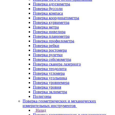
Поверка адгезиметра
Поверка буссоли
Поверка компаса
Поверка координатометра
Поверка курвиметра
Поверка метра
Поверка нивелира
Поверка планиметра
Поверка профилометра
Поверка рейки
Поверка ростомера
Поверка рулетки
Поверка сейсмометра
Поверка сканера лазерного
Поверка теодолита
Поверка угломера
Поверка угольника
Поверка уровнемера
Поверка уровня
Поверка эклиметра
Полигоны
Поверка геометрических и механических
измерительных инструментов
Назад
Поверка геометрических и механических