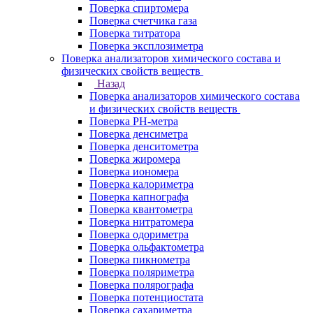
Поверка спиртомера
Поверка счетчика газа
Поверка титратора
Поверка эксплозиметра
Поверка анализаторов химического состава и
физических свойств веществ
Назад
Поверка анализаторов химического состава
и физических свойств веществ
Поверка PH-метра
Поверка денсиметра
Поверка денситометра
Поверка жиромера
Поверка иономера
Поверка калориметра
Поверка капнографа
Поверка квантометра
Поверка нитратомера
Поверка одориметра
Поверка ольфактометра
Поверка пикнометра
Поверка поляриметра
Поверка полярографа
Поверка потенциостата
Поверка сахариметра