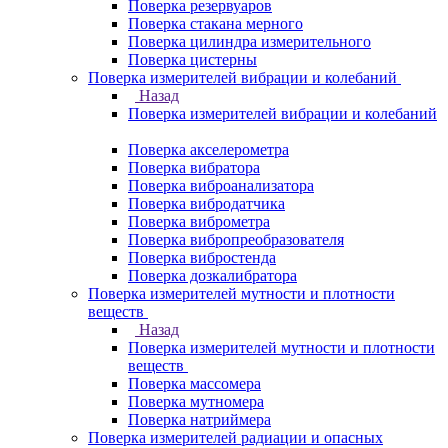
Поверка резервуаров
Поверка стакана мерного
Поверка цилиндра измерительного
Поверка цистерны
Поверка измерителей вибрации и колебаний
Назад
Поверка измерителей вибрации и колебаний
Поверка акселерометра
Поверка вибратора
Поверка виброанализатора
Поверка вибродатчика
Поверка виброметра
Поверка вибропреобразователя
Поверка вибростенда
Поверка дозкалибратора
Поверка измерителей мутности и плотности
веществ
Назад
Поверка измерителей мутности и плотности
веществ
Поверка массомера
Поверка мутномера
Поверка натриймера
Поверка измерителей радиации и опасных