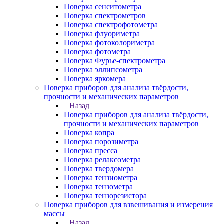
Поверка сенситометра
Поверка спектрометров
Поверка спектрофотометра
Поверка флуориметра
Поверка фотоколориметра
Поверка фотометра
Поверка Фурье-спектрометра
Поверка эллипсометра
Поверка яркомера
Поверка приборов для анализа твёрдости,
прочности и механических параметров
Назад
Поверка приборов для анализа твёрдости,
прочности и механических параметров
Поверка копра
Поверка порозиметра
Поверка пресса
Поверка релаксометра
Поверка твердомера
Поверка тензиометра
Поверка тензометра
Поверка тензорезистора
Поверка приборов для взвешивания и измерения
массы
Назад