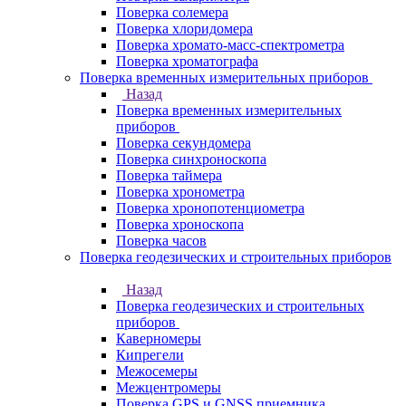
Поверка солемера
Поверка хлоридомера
Поверка хромато-масс-спектрометра
Поверка хроматографа
Поверка временных измерительных приборов
Назад
Поверка временных измерительных
приборов
Поверка секундомера
Поверка синхроноскопа
Поверка таймера
Поверка хронометра
Поверка хронопотенциометра
Поверка хроноскопа
Поверка часов
Поверка геодезических и строительных приборов
Назад
Поверка геодезических и строительных
приборов
Каверномеры
Кипрегели
Межосемеры
Межцентромеры
Поверка GPS и GNSS приемника