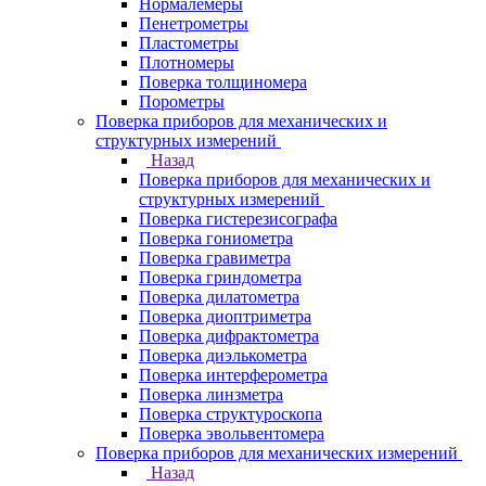
Нормалемеры
Пенетрометры
Пластометры
Плотномеры
Поверка толщиномера
Порометры
Поверка приборов для механических и
структурных измерений
Назад
Поверка приборов для механических и
структурных измерений
Поверка гистерезисографа
Поверка гониометра
Поверка гравиметра
Поверка гриндометра
Поверка дилатометра
Поверка диоптриметра
Поверка дифрактометра
Поверка диэлькометра
Поверка интерферометра
Поверка линзметра
Поверка структуроскопа
Поверка эвольвентомера
Поверка приборов для механических измерений
Назад