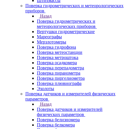
Штихмассы
Поверка гидрометрических и метеорологических
приборов
Назад
Поверка гидрометрических и
метеорологических приборов
Вертушки гидрометрические
Мареографы
Мерзлотомеры
Поверка гидрофона
Поверка метеостанции
Поверка метроштока
Поверка осадкомера
Поверка перепадометра
Поверка пиранометра
Поверка пиргелиометра
Поверка плювиографа
Эхолоты
Поверка датчиков и измерителей физических
параметров
Назад
Поверка датчиков и измерителей
физических параметров
Поверка белизномера
Поверка белкомера