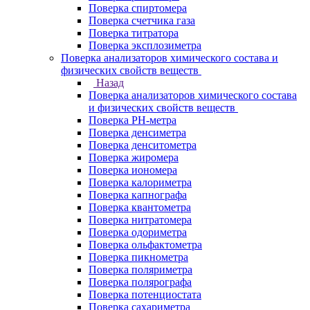
Поверка спиртомера
Поверка счетчика газа
Поверка титратора
Поверка эксплозиметра
Поверка анализаторов химического состава и
физических свойств веществ
Назад
Поверка анализаторов химического состава
и физических свойств веществ
Поверка PH-метра
Поверка денсиметра
Поверка денситометра
Поверка жиромера
Поверка иономера
Поверка калориметра
Поверка капнографа
Поверка квантометра
Поверка нитратомера
Поверка одориметра
Поверка ольфактометра
Поверка пикнометра
Поверка поляриметра
Поверка полярографа
Поверка потенциостата
Поверка сахариметра