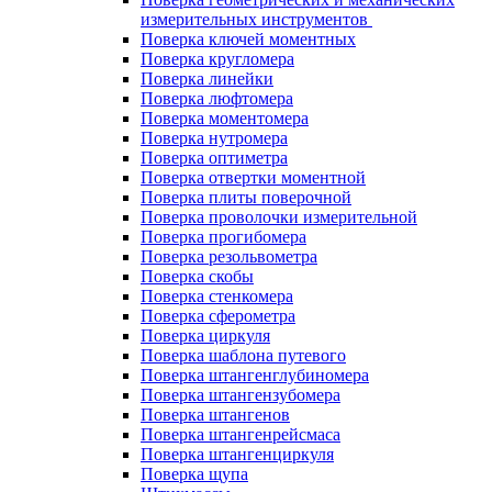
измерительных инструментов
Поверка ключей моментных
Поверка кругломера
Поверка линейки
Поверка люфтомера
Поверка моментомера
Поверка нутромера
Поверка оптиметра
Поверка отвертки моментной
Поверка плиты поверочной
Поверка проволочки измерительной
Поверка прогибомера
Поверка резольвометра
Поверка скобы
Поверка стенкомера
Поверка сферометра
Поверка циркуля
Поверка шаблона путевого
Поверка штангенглубиномера
Поверка штангензубомера
Поверка штангенов
Поверка штангенрейсмаса
Поверка штангенциркуля
Поверка щупа