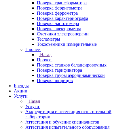
Поверка трансформатора
Поверка ферритометра
Поверка феррометра
Поверка характериографа
Поверка частотомера
Поверка электрометра
Счетчики электроэнергии
Тесламетры
Токосъемники измерительные
Прочее
Назад
Прочее
Поверка станков балансировочных
Поверка тарификатора
Поверка трубы аэродинамической
Поверка шприцов
Бренды
Акции
Услуги
Назад
Услуги
Аккредитация и аттестация испытательной
лаборатории
Аттестация и обучение специалистов
Аттестация испытательного оборудования