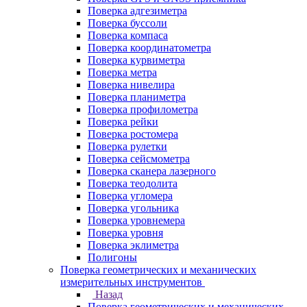
Поверка адгезиметра
Поверка буссоли
Поверка компаса
Поверка координатометра
Поверка курвиметра
Поверка метра
Поверка нивелира
Поверка планиметра
Поверка профилометра
Поверка рейки
Поверка ростомера
Поверка рулетки
Поверка сейсмометра
Поверка сканера лазерного
Поверка теодолита
Поверка угломера
Поверка угольника
Поверка уровнемера
Поверка уровня
Поверка эклиметра
Полигоны
Поверка геометрических и механических
измерительных инструментов
Назад
Поверка геометрических и механических