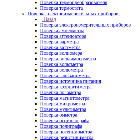
Поверка термопреобразователя
Поверка термостата
Поверка электроизмерительных приборов
Назад
Поверка электроизмерительных приборов
Поверка амперметра
Поверка аттенюатора
Поверка варметра
Поверка ваттметра
Поверка волномера
Поверка вольтамперметра
Поверка вольтметра
Поверка волюметра
Поверка гальванометра
Поверка источника питания
Поверка коэрцитиметра
Поверка логометра
Поверка магнитометра
Поверка микрометра
Поверка мультиметра
Поверка омметра
Поверка осциллографа
Поверка полиграфа
Поверка потенциометра
Поверка резистивиметра