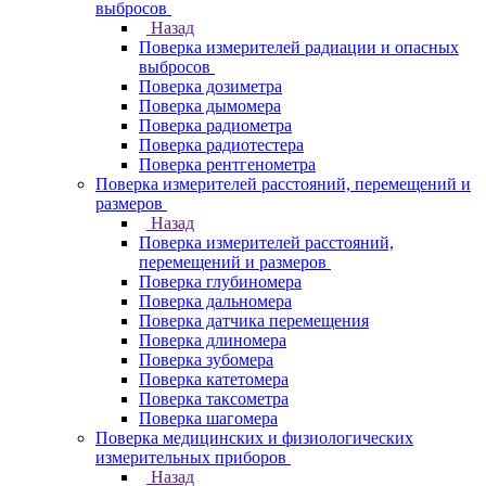
выбросов
Назад
Поверка измерителей радиации и опасных
выбросов
Поверка дозиметра
Поверка дымомера
Поверка радиометра
Поверка радиотестера
Поверка рентгенометра
Поверка измерителей расстояний, перемещений и
размеров
Назад
Поверка измерителей расстояний,
перемещений и размеров
Поверка глубиномера
Поверка дальномера
Поверка датчика перемещения
Поверка длиномера
Поверка зубомера
Поверка катетомера
Поверка таксометра
Поверка шагомера
Поверка медицинских и физиологических
измерительных приборов
Назад