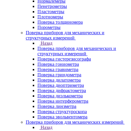
Нормалемеры
Пенетрометры
Пластометры
Плотномеры
Поверка толщиномера
Порометры
Поверка приборов для механических и
структурных измерений
Назад
Поверка приборов для механических и
структурных измерений
Поверка гистерезисографа
Поверка гониометра
Поверка гравиметра
Поверка гриндометра
Поверка дилатометра
Поверка диоптриметра
Поверка дифрактометра
Поверка диэлькометра
Поверка интерферометра
Поверка линзметра
Поверка структуроскопа
Поверка эвольвентомера
Поверка приборов для механических измерений
Назад