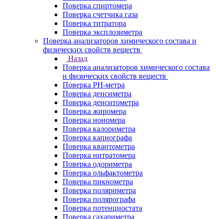
Поверка спиртомера
Поверка счетчика газа
Поверка титратора
Поверка эксплозиметра
Поверка анализаторов химического состава и
физических свойств веществ
Назад
Поверка анализаторов химического состава
и физических свойств веществ
Поверка PH-метра
Поверка денсиметра
Поверка денситометра
Поверка жиромера
Поверка иономера
Поверка калориметра
Поверка капнографа
Поверка квантометра
Поверка нитратомера
Поверка одориметра
Поверка ольфактометра
Поверка пикнометра
Поверка поляриметра
Поверка полярографа
Поверка потенциостата
Поверка сахариметра