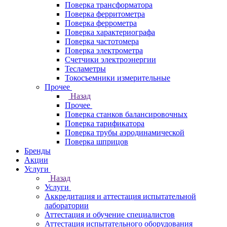
Поверка трансформатора
Поверка ферритометра
Поверка феррометра
Поверка характериографа
Поверка частотомера
Поверка электрометра
Счетчики электроэнергии
Тесламетры
Токосъемники измерительные
Прочее
Назад
Прочее
Поверка станков балансировочных
Поверка тарификатора
Поверка трубы аэродинамической
Поверка шприцов
Бренды
Акции
Услуги
Назад
Услуги
Аккредитация и аттестация испытательной
лаборатории
Аттестация и обучение специалистов
Аттестация испытательного оборудования