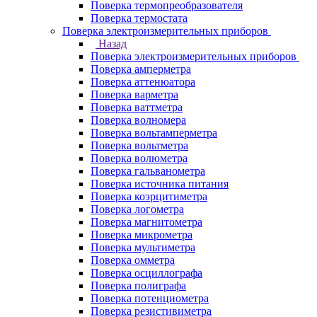
Поверка термопреобразователя
Поверка термостата
Поверка электроизмерительных приборов
Назад
Поверка электроизмерительных приборов
Поверка амперметра
Поверка аттенюатора
Поверка варметра
Поверка ваттметра
Поверка волномера
Поверка вольтамперметра
Поверка вольтметра
Поверка волюметра
Поверка гальванометра
Поверка источника питания
Поверка коэрцитиметра
Поверка логометра
Поверка магнитометра
Поверка микрометра
Поверка мультиметра
Поверка омметра
Поверка осциллографа
Поверка полиграфа
Поверка потенциометра
Поверка резистивиметра