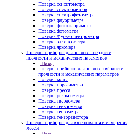
Поверка сенситометра
Поверка спектрометров
Поверка спектрофотометра
Поверка флуориметра
Поверка фотоколориметра
Поверка фотометра
Поверка Фурье-спектрометра
Поверка эллипсометра
Поверка яркомера
Поверка приборов для анализа твёрдости,
прочности и механических параметров
Назад
Поверка приборов для анализа твёрдости,
прочности и механических параметров
Поверка копра
Поверка порозиметра
Поверка пресса
Поверка релаксометра
Поверка твердомера
Поверка тензиометра
Поверка тензометра
Поверка тензорезистора
Поверка приборов для взвешивания и измерения
массы
Назад