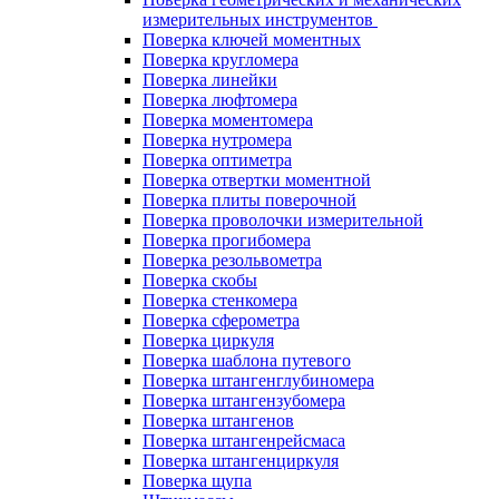
измерительных инструментов
Поверка ключей моментных
Поверка кругломера
Поверка линейки
Поверка люфтомера
Поверка моментомера
Поверка нутромера
Поверка оптиметра
Поверка отвертки моментной
Поверка плиты поверочной
Поверка проволочки измерительной
Поверка прогибомера
Поверка резольвометра
Поверка скобы
Поверка стенкомера
Поверка сферометра
Поверка циркуля
Поверка шаблона путевого
Поверка штангенглубиномера
Поверка штангензубомера
Поверка штангенов
Поверка штангенрейсмаса
Поверка штангенциркуля
Поверка щупа