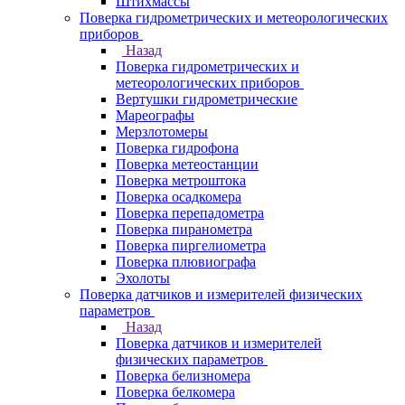
Штихмассы
Поверка гидрометрических и метеорологических
приборов
Назад
Поверка гидрометрических и
метеорологических приборов
Вертушки гидрометрические
Мареографы
Мерзлотомеры
Поверка гидрофона
Поверка метеостанции
Поверка метроштока
Поверка осадкомера
Поверка перепадометра
Поверка пиранометра
Поверка пиргелиометра
Поверка плювиографа
Эхолоты
Поверка датчиков и измерителей физических
параметров
Назад
Поверка датчиков и измерителей
физических параметров
Поверка белизномера
Поверка белкомера