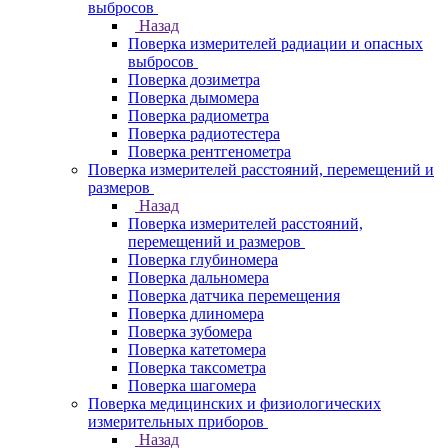
выбросов
Назад
Поверка измерителей радиации и опасных
выбросов
Поверка дозиметра
Поверка дымомера
Поверка радиометра
Поверка радиотестера
Поверка рентгенометра
Поверка измерителей расстояний, перемещений и
размеров
Назад
Поверка измерителей расстояний,
перемещений и размеров
Поверка глубиномера
Поверка дальномера
Поверка датчика перемещения
Поверка длиномера
Поверка зубомера
Поверка катетомера
Поверка таксометра
Поверка шагомера
Поверка медицинских и физиологических
измерительных приборов
Назад