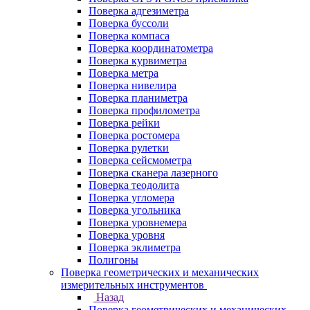
Поверка адгезиметра
Поверка буссоли
Поверка компаса
Поверка координатометра
Поверка курвиметра
Поверка метра
Поверка нивелира
Поверка планиметра
Поверка профилометра
Поверка рейки
Поверка ростомера
Поверка рулетки
Поверка сейсмометра
Поверка сканера лазерного
Поверка теодолита
Поверка угломера
Поверка угольника
Поверка уровнемера
Поверка уровня
Поверка эклиметра
Полигоны
Поверка геометрических и механических
измерительных инструментов
Назад
Поверка геометрических и механических