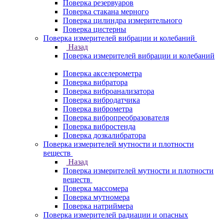
Поверка резервуаров
Поверка стакана мерного
Поверка цилиндра измерительного
Поверка цистерны
Поверка измерителей вибрации и колебаний
Назад
Поверка измерителей вибрации и колебаний
Поверка акселерометра
Поверка вибратора
Поверка виброанализатора
Поверка вибродатчика
Поверка виброметра
Поверка вибропреобразователя
Поверка вибростенда
Поверка дозкалибратора
Поверка измерителей мутности и плотности
веществ
Назад
Поверка измерителей мутности и плотности
веществ
Поверка массомера
Поверка мутномера
Поверка натриймера
Поверка измерителей радиации и опасных