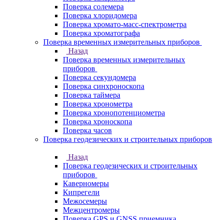
Поверка солемера
Поверка хлоридомера
Поверка хромато-масс-спектрометра
Поверка хроматографа
Поверка временных измерительных приборов
Назад
Поверка временных измерительных
приборов
Поверка секундомера
Поверка синхроноскопа
Поверка таймера
Поверка хронометра
Поверка хронопотенциометра
Поверка хроноскопа
Поверка часов
Поверка геодезических и строительных приборов
Назад
Поверка геодезических и строительных
приборов
Каверномеры
Кипрегели
Межосемеры
Межцентромеры
Поверка GPS и GNSS приемника