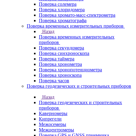
Поверка солемера
Поверка хлоридомера
Поверка хромато-масс-спектрометра
Поверка хроматографа
Поверка временных измерительных приборов
Назад
Поверка временных измерительных
приборов
Поверка секундомера
Поверка синхроноскопа
Поверка таймера
Поверка хронометра
Поверка хронопотенциометра
Поверка хроноскопа
Поверка часов
Поверка геодезических и строительных приборов
Назад
Поверка геодезических и строительных
приборов
Каверномеры
Кипрегели
Межосемеры
Межцентромеры
Поверка GPS и GNSS приемника