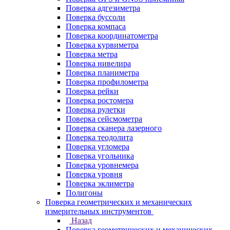
Поверка адгезиметра
Поверка буссоли
Поверка компаса
Поверка координатометра
Поверка курвиметра
Поверка метра
Поверка нивелира
Поверка планиметра
Поверка профилометра
Поверка рейки
Поверка ростомера
Поверка рулетки
Поверка сейсмометра
Поверка сканера лазерного
Поверка теодолита
Поверка угломера
Поверка угольника
Поверка уровнемера
Поверка уровня
Поверка эклиметра
Полигоны
Поверка геометрических и механических
измерительных инструментов
Назад
Поверка геометрических и механических