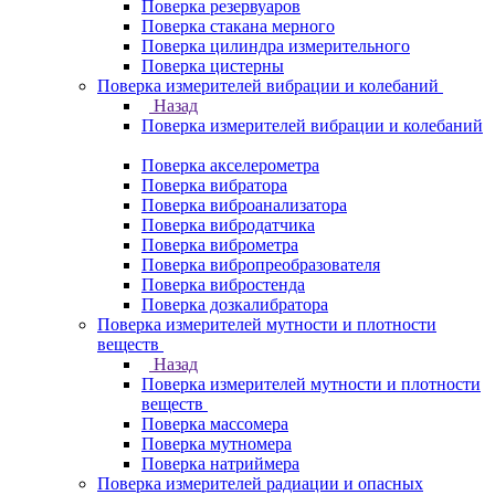
Поверка резервуаров
Поверка стакана мерного
Поверка цилиндра измерительного
Поверка цистерны
Поверка измерителей вибрации и колебаний
Назад
Поверка измерителей вибрации и колебаний
Поверка акселерометра
Поверка вибратора
Поверка виброанализатора
Поверка вибродатчика
Поверка виброметра
Поверка вибропреобразователя
Поверка вибростенда
Поверка дозкалибратора
Поверка измерителей мутности и плотности
веществ
Назад
Поверка измерителей мутности и плотности
веществ
Поверка массомера
Поверка мутномера
Поверка натриймера
Поверка измерителей радиации и опасных