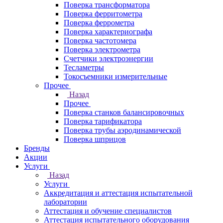
Поверка трансформатора
Поверка ферритометра
Поверка феррометра
Поверка характериографа
Поверка частотомера
Поверка электрометра
Счетчики электроэнергии
Тесламетры
Токосъемники измерительные
Прочее
Назад
Прочее
Поверка станков балансировочных
Поверка тарификатора
Поверка трубы аэродинамической
Поверка шприцов
Бренды
Акции
Услуги
Назад
Услуги
Аккредитация и аттестация испытательной
лаборатории
Аттестация и обучение специалистов
Аттестация испытательного оборудования