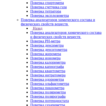
Поверка спиртомера
Поверка счетчика газа
Поверка титратора
Поверка эксплозиметра
Поверка анализаторов химического состава и
физических свойств веществ
Назад
Поверка анализаторов химического состава
и физических свойств веществ
Поверка PH-метра
Поверка денсиметра
Поверка денситометра
Поверка жиромера
Поверка иономера
Поверка калориметра
Поверка капнографа
Поверка квантометра
Поверка нитратомера
Поверка одориметра
Поверка ольфактометра
Поверка пикнометра
Поверка поляриметра
Поверка полярографа
Поверка потенциостата
Поверка сахариметра