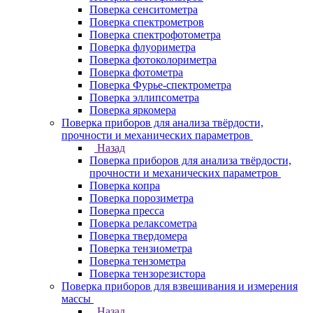
Поверка сенситометра
Поверка спектрометров
Поверка спектрофотометра
Поверка флуориметра
Поверка фотоколориметра
Поверка фотометра
Поверка Фурье-спектрометра
Поверка эллипсометра
Поверка яркомера
Поверка приборов для анализа твёрдости,
прочности и механических параметров
Назад
Поверка приборов для анализа твёрдости,
прочности и механических параметров
Поверка копра
Поверка порозиметра
Поверка пресса
Поверка релаксометра
Поверка твердомера
Поверка тензиометра
Поверка тензометра
Поверка тензорезистора
Поверка приборов для взвешивания и измерения
массы
Назад