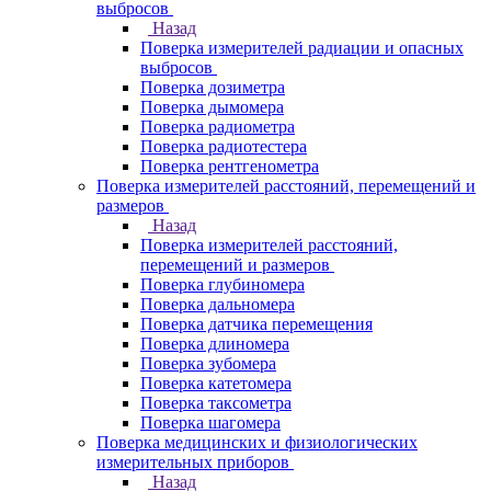
выбросов
Назад
Поверка измерителей радиации и опасных
выбросов
Поверка дозиметра
Поверка дымомера
Поверка радиометра
Поверка радиотестера
Поверка рентгенометра
Поверка измерителей расстояний, перемещений и
размеров
Назад
Поверка измерителей расстояний,
перемещений и размеров
Поверка глубиномера
Поверка дальномера
Поверка датчика перемещения
Поверка длиномера
Поверка зубомера
Поверка катетомера
Поверка таксометра
Поверка шагомера
Поверка медицинских и физиологических
измерительных приборов
Назад