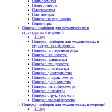
Нормалемеры
Пенетрометры
Пластометры
Плотномеры
Поверка толщиномера
Порометры
Поверка приборов для механических и
структурных измерений
Назад
Поверка приборов для механических и
структурных измерений
Поверка гистерезисографа
Поверка гониометра
Поверка гравиметра
Поверка гриндометра
Поверка дилатометра
Поверка диоптриметра
Поверка дифрактометра
Поверка диэлькометра
Поверка интерферометра
Поверка линзметра
Поверка структуроскопа
Поверка эвольвентомера
Поверка приборов для механических измерений
Назад