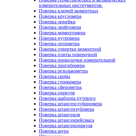
измерительных инструментов
Поверка ключей моментных
Поверка кругломера
Поверка линейки
Поверка люфтомера
Поверка моментомера
Поверка нутромера
Поверка оптиметра
Поверка отвертки моментной
Поверка плиты поверочной
Поверка проволочки измерительной
Поверка прогибомера
Поверка резольвометра
Поверка скобы
Поверка стенкомера
Поверка сферометра
Поверка циркуля
Поверка шаблона путевого
Поверка штангенглубиномера
Поверка штангензубомера
Поверка штангенов
Поверка штангенрейсмаса
Поверка штангенциркуля
Поверка щупа