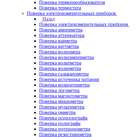
Поверка термопреобразователя
Поверка термостата
Поверка электроизмерительных приборов
Назад
Поверка электроизмерительных приборов
Поверка амперметра
Поверка аттенюатора
Поверка варметра
Поверка ваттметра
Поверка волномера
Поверка вольтамперметра
Поверка вольтметра
Поверка волюметра
Поверка гальванометра
Поверка источника питания
Поверка коэрцитиметра
Поверка логометра
Поверка магнитометра
Поверка микрометра
Поверка мультиметра
Поверка омметра
Поверка осциллографа
Поверка полиграфа
Поверка потенциометра
Поверка резистивиметра