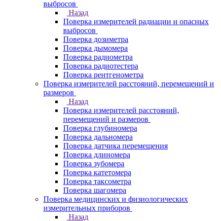
выбросов
Назад
Поверка измерителей радиации и опасных
выбросов
Поверка дозиметра
Поверка дымомера
Поверка радиометра
Поверка радиотестера
Поверка рентгенометра
Поверка измерителей расстояний, перемещений и
размеров
Назад
Поверка измерителей расстояний,
перемещений и размеров
Поверка глубиномера
Поверка дальномера
Поверка датчика перемещения
Поверка длиномера
Поверка зубомера
Поверка катетомера
Поверка таксометра
Поверка шагомера
Поверка медицинских и физиологических
измерительных приборов
Назад