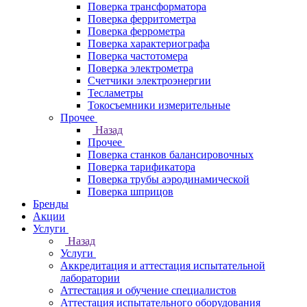
Поверка трансформатора
Поверка ферритометра
Поверка феррометра
Поверка характериографа
Поверка частотомера
Поверка электрометра
Счетчики электроэнергии
Тесламетры
Токосъемники измерительные
Прочее
Назад
Прочее
Поверка станков балансировочных
Поверка тарификатора
Поверка трубы аэродинамической
Поверка шприцов
Бренды
Акции
Услуги
Назад
Услуги
Аккредитация и аттестация испытательной
лаборатории
Аттестация и обучение специалистов
Аттестация испытательного оборудования