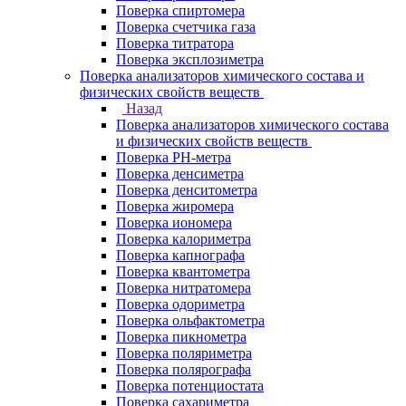
Поверка спиртомера
Поверка счетчика газа
Поверка титратора
Поверка эксплозиметра
Поверка анализаторов химического состава и
физических свойств веществ
Назад
Поверка анализаторов химического состава
и физических свойств веществ
Поверка PH-метра
Поверка денсиметра
Поверка денситометра
Поверка жиромера
Поверка иономера
Поверка калориметра
Поверка капнографа
Поверка квантометра
Поверка нитратомера
Поверка одориметра
Поверка ольфактометра
Поверка пикнометра
Поверка поляриметра
Поверка полярографа
Поверка потенциостата
Поверка сахариметра