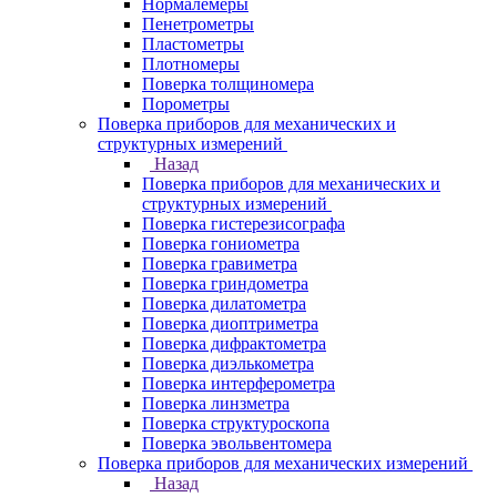
Нормалемеры
Пенетрометры
Пластометры
Плотномеры
Поверка толщиномера
Порометры
Поверка приборов для механических и
структурных измерений
Назад
Поверка приборов для механических и
структурных измерений
Поверка гистерезисографа
Поверка гониометра
Поверка гравиметра
Поверка гриндометра
Поверка дилатометра
Поверка диоптриметра
Поверка дифрактометра
Поверка диэлькометра
Поверка интерферометра
Поверка линзметра
Поверка структуроскопа
Поверка эвольвентомера
Поверка приборов для механических измерений
Назад