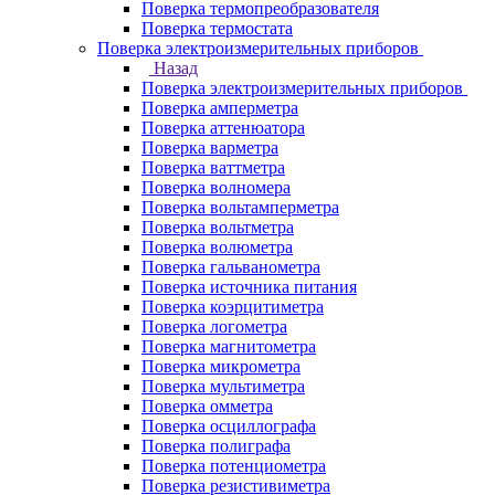
Поверка термопреобразователя
Поверка термостата
Поверка электроизмерительных приборов
Назад
Поверка электроизмерительных приборов
Поверка амперметра
Поверка аттенюатора
Поверка варметра
Поверка ваттметра
Поверка волномера
Поверка вольтамперметра
Поверка вольтметра
Поверка волюметра
Поверка гальванометра
Поверка источника питания
Поверка коэрцитиметра
Поверка логометра
Поверка магнитометра
Поверка микрометра
Поверка мультиметра
Поверка омметра
Поверка осциллографа
Поверка полиграфа
Поверка потенциометра
Поверка резистивиметра