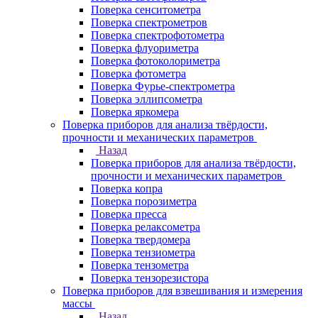
Поверка сенситометра
Поверка спектрометров
Поверка спектрофотометра
Поверка флуориметра
Поверка фотоколориметра
Поверка фотометра
Поверка Фурье-спектрометра
Поверка эллипсометра
Поверка яркомера
Поверка приборов для анализа твёрдости,
прочности и механических параметров
Назад
Поверка приборов для анализа твёрдости,
прочности и механических параметров
Поверка копра
Поверка порозиметра
Поверка пресса
Поверка релаксометра
Поверка твердомера
Поверка тензиометра
Поверка тензометра
Поверка тензорезистора
Поверка приборов для взвешивания и измерения
массы
Назад