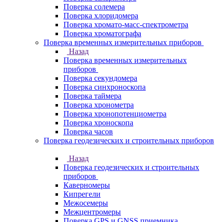
Поверка солемера
Поверка хлоридомера
Поверка хромато-масс-спектрометра
Поверка хроматографа
Поверка временных измерительных приборов
Назад
Поверка временных измерительных
приборов
Поверка секундомера
Поверка синхроноскопа
Поверка таймера
Поверка хронометра
Поверка хронопотенциометра
Поверка хроноскопа
Поверка часов
Поверка геодезических и строительных приборов
Назад
Поверка геодезических и строительных
приборов
Каверномеры
Кипрегели
Межосемеры
Межцентромеры
Поверка GPS и GNSS приемника