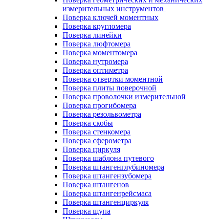
измерительных инструментов
Поверка ключей моментных
Поверка кругломера
Поверка линейки
Поверка люфтомера
Поверка моментомера
Поверка нутромера
Поверка оптиметра
Поверка отвертки моментной
Поверка плиты поверочной
Поверка проволочки измерительной
Поверка прогибомера
Поверка резольвометра
Поверка скобы
Поверка стенкомера
Поверка сферометра
Поверка циркуля
Поверка шаблона путевого
Поверка штангенглубиномера
Поверка штангензубомера
Поверка штангенов
Поверка штангенрейсмаса
Поверка штангенциркуля
Поверка щупа