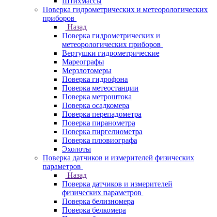
Штихмассы
Поверка гидрометрических и метеорологических
приборов
Назад
Поверка гидрометрических и
метеорологических приборов
Вертушки гидрометрические
Мареографы
Мерзлотомеры
Поверка гидрофона
Поверка метеостанции
Поверка метроштока
Поверка осадкомера
Поверка перепадометра
Поверка пиранометра
Поверка пиргелиометра
Поверка плювиографа
Эхолоты
Поверка датчиков и измерителей физических
параметров
Назад
Поверка датчиков и измерителей
физических параметров
Поверка белизномера
Поверка белкомера