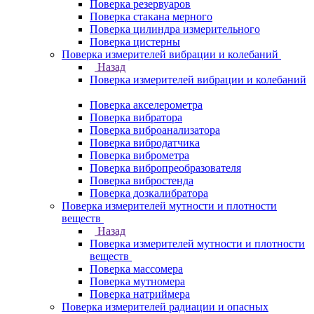
Поверка резервуаров
Поверка стакана мерного
Поверка цилиндра измерительного
Поверка цистерны
Поверка измерителей вибрации и колебаний
Назад
Поверка измерителей вибрации и колебаний
Поверка акселерометра
Поверка вибратора
Поверка виброанализатора
Поверка вибродатчика
Поверка виброметра
Поверка вибропреобразователя
Поверка вибростенда
Поверка дозкалибратора
Поверка измерителей мутности и плотности
веществ
Назад
Поверка измерителей мутности и плотности
веществ
Поверка массомера
Поверка мутномера
Поверка натриймера
Поверка измерителей радиации и опасных