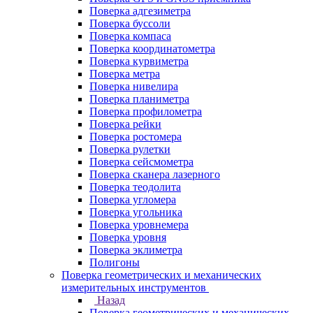
Поверка адгезиметра
Поверка буссоли
Поверка компаса
Поверка координатометра
Поверка курвиметра
Поверка метра
Поверка нивелира
Поверка планиметра
Поверка профилометра
Поверка рейки
Поверка ростомера
Поверка рулетки
Поверка сейсмометра
Поверка сканера лазерного
Поверка теодолита
Поверка угломера
Поверка угольника
Поверка уровнемера
Поверка уровня
Поверка эклиметра
Полигоны
Поверка геометрических и механических
измерительных инструментов
Назад
Поверка геометрических и механических