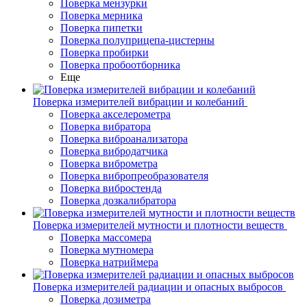
Поверка мензурки
Поверка мерника
Поверка пипетки
Поверка полуприцепа-цистерны
Поверка пробирки
Поверка пробоотборника
Еще
Поверка измерителей вибрации и колебаний
Поверка акселерометра
Поверка вибратора
Поверка виброанализатора
Поверка вибродатчика
Поверка виброметра
Поверка вибропреобразователя
Поверка вибростенда
Поверка дозкалибратора
Поверка измерителей мутности и плотности веществ
Поверка массомера
Поверка мутномера
Поверка натриймера
Поверка измерителей радиации и опасных выбросов
Поверка дозиметра