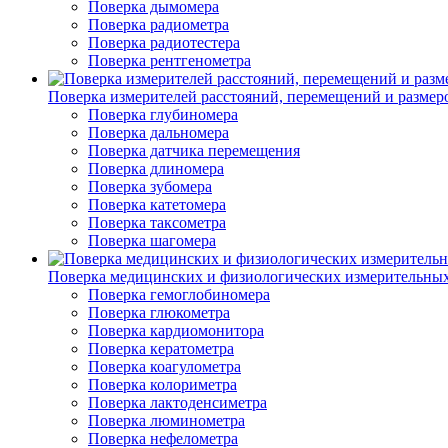
Поверка дымомера
Поверка радиометра
Поверка радиотестера
Поверка рентгенометра
Поверка измерителей расстояний, перемещений и размер
Поверка глубиномера
Поверка дальномера
Поверка датчика перемещения
Поверка длиномера
Поверка зубомера
Поверка катетомера
Поверка таксометра
Поверка шагомера
Поверка медицинских и физиологических измерительны
Поверка гемоглобиномера
Поверка глюкометра
Поверка кардиомонитора
Поверка кератометра
Поверка коагулометра
Поверка колориметра
Поверка лактоденсиметра
Поверка люминометра
Поверка нефелометра