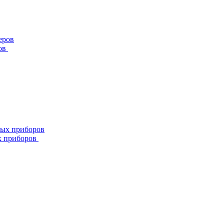
ов
х приборов