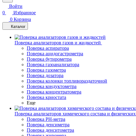
Войти
0
Избранное
0
Корзина
Каталог
Поверка анализаторов газов и жидкостей
Поверка аспиратора
Поверка ацидогастрометра
Поверка бутирометра
Поверка газоанализатора
Поверка газометра
Поверка дозатора
Поверка колонки топливораздаточной
Поверка кондуктометра
Поверка концентратомера
Поверка криостата
Еще
Поверка анализаторов химического состава и физических
Поверка PH-метра
Поверка денсиметра
Поверка денситометра
Поверка жиромера