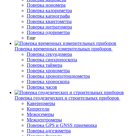
Поверка иономера
Поверка калориметра
Поверка капнографа
Поверка квантометра
Поверка нитратомера
Поверка одориметра
Еще
Поверка временных измерительных приборов
Поверка секундомера
Поверка синхроноскопа
Поверка таймера
Поверка хронометра
Поверка хронопотенциометра
Поверка хроноскопа
Поверка часов
Поверка геодезических и строительных приборов
Каверномеры
Кипрегели
Межосемеры
Межцентромеры
Поверка GPS и GNSS приемника
Поверка адгезиметра