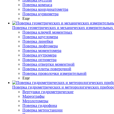
Поверка буссоли
Поверка компаса
Поверка координатометра
Поверка курвиметра
Еще
Поверка геометрических и механических измерительных
Поверка ключей моментных
Поверка кругломера
Поверка линейки
Поверка люфтомера
Поверка моментомера
Поверка нутромера
Поверка оптиметра
Поверка отвертки моментной
Поверка плиты поверочной
Поверка проволочки измерительной
Еще
Поверка гидрометрических и метеорологических прибор
Вертушки гидрометрические
Мареографы
Мерзлотомеры
Поверка гидрофона
Поверка метеостанции