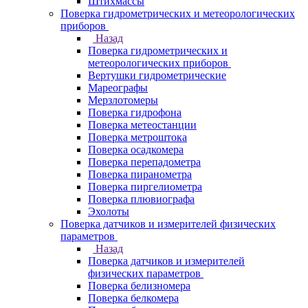
Штихмассы
Поверка гидрометрических и метеорологических
приборов
Назад
Поверка гидрометрических и
метеорологических приборов
Вертушки гидрометрические
Мареографы
Мерзлотомеры
Поверка гидрофона
Поверка метеостанции
Поверка метроштока
Поверка осадкомера
Поверка перепадометра
Поверка пиранометра
Поверка пиргелиометра
Поверка плювиографа
Эхолоты
Поверка датчиков и измерителей физических
параметров
Назад
Поверка датчиков и измерителей
физических параметров
Поверка белизномера
Поверка белкомера