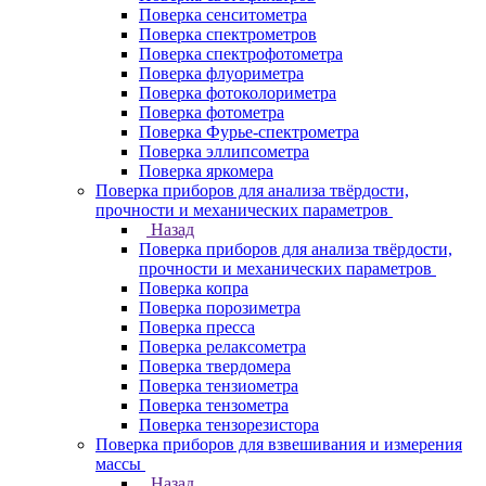
Поверка сенситометра
Поверка спектрометров
Поверка спектрофотометра
Поверка флуориметра
Поверка фотоколориметра
Поверка фотометра
Поверка Фурье-спектрометра
Поверка эллипсометра
Поверка яркомера
Поверка приборов для анализа твёрдости,
прочности и механических параметров
Назад
Поверка приборов для анализа твёрдости,
прочности и механических параметров
Поверка копра
Поверка порозиметра
Поверка пресса
Поверка релаксометра
Поверка твердомера
Поверка тензиометра
Поверка тензометра
Поверка тензорезистора
Поверка приборов для взвешивания и измерения
массы
Назад