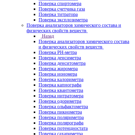
Поверка спиртомера
Поверка счетчика газа
Поверка титратора
Поверка эксплозиметра
Поверка анализаторов химического состава и
физических свойств веществ
Назад
Поверка анализаторов химического состава
и физических свойств веществ
Поверка PH-метра
Поверка денсиметра
Поверка денситометра
Поверка жиромера
Поверка иономера
Поверка калориметра
Поверка капнографа
Поверка квантометра
Поверка нитратомера
Поверка одориметра
Поверка ольфактометра
Поверка пикнометра
Поверка поляриметра
Поверка полярографа
Поверка потенциостата
Поверка сахариметра