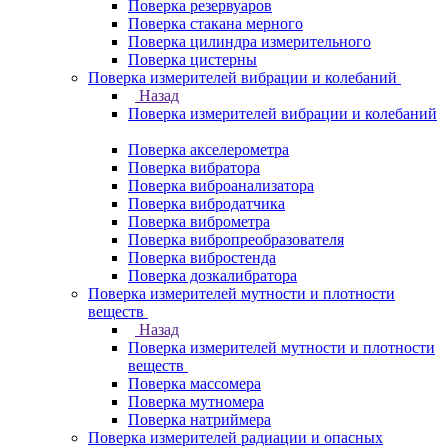
Поверка резервуаров
Поверка стакана мерного
Поверка цилиндра измерительного
Поверка цистерны
Поверка измерителей вибрации и колебаний
Назад
Поверка измерителей вибрации и колебаний
Поверка акселерометра
Поверка вибратора
Поверка виброанализатора
Поверка вибродатчика
Поверка виброметра
Поверка вибропреобразователя
Поверка вибростенда
Поверка дозкалибратора
Поверка измерителей мутности и плотности
веществ
Назад
Поверка измерителей мутности и плотности
веществ
Поверка массомера
Поверка мутномера
Поверка натриймера
Поверка измерителей радиации и опасных