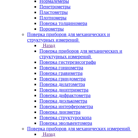
Нормалемеры
Пенетрометры
Пластометры
Плотномеры
Поверка толщиномера
Порометры
Поверка приборов для механических и
структурных измерений
Назад
Поверка приборов для механических и
структурных измерений
Поверка гистерезисографа
Поверка гониометра
Поверка гравиметра
Поверка гриндометра
Поверка дилатометра
Поверка диоптриметра
Поверка дифрактометра
Поверка диэлькометра
Поверка интерферометра
Поверка линзметра
Поверка структуроскопа
Поверка эвольвентомера
Поверка приборов для механических измерений
Назад