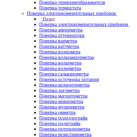
Поверка термопреобразователя
Поверка термостата
Поверка электроизмерительных приборов
Назад
Поверка электроизмерительных приборов
Поверка амперметра
Поверка аттенюатора
Поверка варметра
Поверка ваттметра
Поверка волномера
Поверка вольтамперметра
Поверка вольтметра
Поверка волюметра
Поверка гальванометра
Поверка источника питания
Поверка коэрцитиметра
Поверка логометра
Поверка магнитометра
Поверка микрометра
Поверка мультиметра
Поверка омметра
Поверка осциллографа
Поверка полиграфа
Поверка потенциометра
Поверка резистивиметра