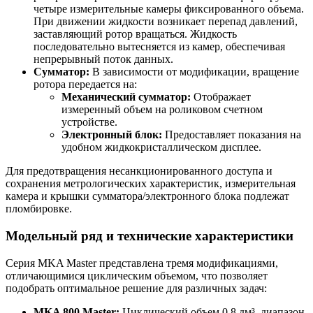
четыре измерительные камеры фиксированного объема.
При движении жидкости возникает перепад давлений,
заставляющий ротор вращаться. Жидкость
последовательно вытесняется из камер, обеспечивая
непрерывный поток данных.
Сумматор:
В зависимости от модификации, вращение
ротора передается на:
Механический сумматор:
Отображает
измеренный объем на роликовом счетном
устройстве.
Электронный блок:
Предоставляет показания на
удобном жидкокристаллическом дисплее.
Для предотвращения несанкционированного доступа и
сохранения метрологических характеристик, измерительная
камера и крышки сумматора/электронного блока подлежат
пломбировке.
Модельный ряд и технические характеристики
Серия MKA Master представлена тремя модификациями,
отличающимися циклическим объемом, что позволяет
подобрать оптимальное решение для различных задач:
MKA 800 Master:
Циклический объем 0,8 дм³, диапазон