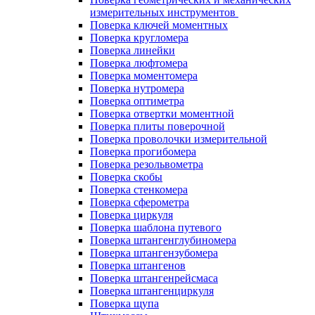
измерительных инструментов
Поверка ключей моментных
Поверка кругломера
Поверка линейки
Поверка люфтомера
Поверка моментомера
Поверка нутромера
Поверка оптиметра
Поверка отвертки моментной
Поверка плиты поверочной
Поверка проволочки измерительной
Поверка прогибомера
Поверка резольвометра
Поверка скобы
Поверка стенкомера
Поверка сферометра
Поверка циркуля
Поверка шаблона путевого
Поверка штангенглубиномера
Поверка штангензубомера
Поверка штангенов
Поверка штангенрейсмаса
Поверка штангенциркуля
Поверка щупа