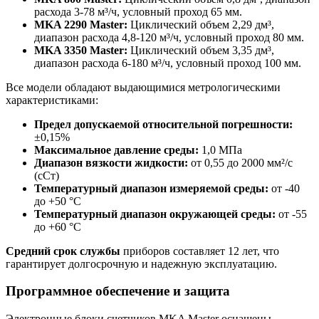
расхода 3-78 м³/ч, условный проход 65 мм.
MKA 2290 Master:
Циклический объем 2,29 дм³,
диапазон расхода 4,8-120 м³/ч, условный проход 80 мм.
MKA 3350 Master:
Циклический объем 3,35 дм³,
диапазон расхода 6-180 м³/ч, условный проход 100 мм.
Все модели обладают выдающимися метрологическими
характеристиками:
Предел допускаемой относительной погрешности:
±0,15%
Максимальное давление среды:
1,0 МПа
Диапазон вязкости жидкости:
от 0,55 до 2000 мм²/с
(сСт)
Температурный диапазон измеряемой среды:
от -40
до +50 °С
Температурный диапазон окружающей среды:
от -55
до +60 °С
Средний срок службы
приборов составляет 12 лет, что
гарантирует долгосрочную и надежную эксплуатацию.
Программное обеспечение и защита
Электронные блоки счетчиков MKA Master оснащены