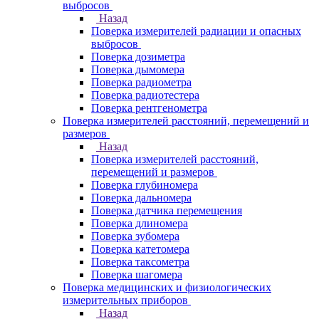
выбросов
Назад
Поверка измерителей радиации и опасных
выбросов
Поверка дозиметра
Поверка дымомера
Поверка радиометра
Поверка радиотестера
Поверка рентгенометра
Поверка измерителей расстояний, перемещений и
размеров
Назад
Поверка измерителей расстояний,
перемещений и размеров
Поверка глубиномера
Поверка дальномера
Поверка датчика перемещения
Поверка длиномера
Поверка зубомера
Поверка катетомера
Поверка таксометра
Поверка шагомера
Поверка медицинских и физиологических
измерительных приборов
Назад