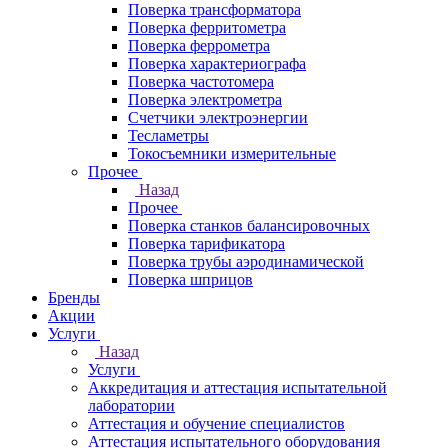
Поверка трансформатора
Поверка ферритометра
Поверка феррометра
Поверка характериографа
Поверка частотомера
Поверка электрометра
Счетчики электроэнергии
Тесламетры
Токосъемники измерительные
Прочее
Назад
Прочее
Поверка станков балансировочных
Поверка тарификатора
Поверка трубы аэродинамической
Поверка шприцов
Бренды
Акции
Услуги
Назад
Услуги
Аккредитация и аттестация испытательной
лаборатории
Аттестация и обучение специалистов
Аттестация испытательного оборудования