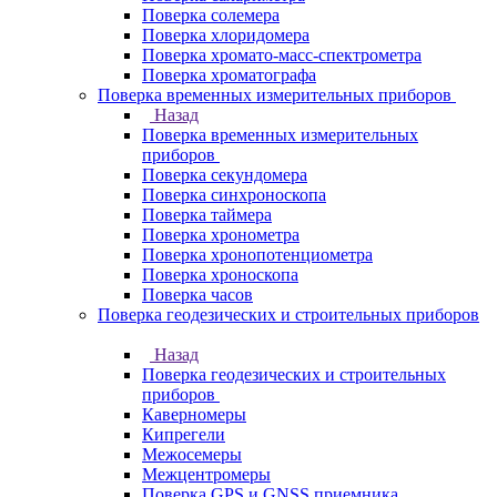
Поверка солемера
Поверка хлоридомера
Поверка хромато-масс-спектрометра
Поверка хроматографа
Поверка временных измерительных приборов
Назад
Поверка временных измерительных
приборов
Поверка секундомера
Поверка синхроноскопа
Поверка таймера
Поверка хронометра
Поверка хронопотенциометра
Поверка хроноскопа
Поверка часов
Поверка геодезических и строительных приборов
Назад
Поверка геодезических и строительных
приборов
Каверномеры
Кипрегели
Межосемеры
Межцентромеры
Поверка GPS и GNSS приемника