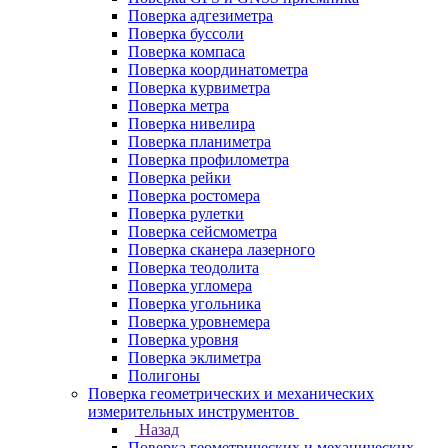
Поверка адгезиметра
Поверка буссоли
Поверка компаса
Поверка координатометра
Поверка курвиметра
Поверка метра
Поверка нивелира
Поверка планиметра
Поверка профилометра
Поверка рейки
Поверка ростомера
Поверка рулетки
Поверка сейсмометра
Поверка сканера лазерного
Поверка теодолита
Поверка угломера
Поверка угольника
Поверка уровнемера
Поверка уровня
Поверка эклиметра
Полигоны
Поверка геометрических и механических
измерительных инструментов
Назад
Поверка геометрических и механических