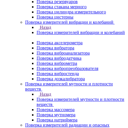
Поверка резервуаров
Поверка стакана мерного
Поверка цилиндра измерительного
Поверка цистерны
Поверка измерителей вибрации и колебаний
Назад
Поверка измерителей вибрации и колебаний
Поверка акселерометра
Поверка вибратора
Поверка виброанализатора
Поверка вибродатчика
Поверка виброметра
Поверка вибропреобразователя
Поверка вибростенда
Поверка дозкалибратора
Поверка измерителей мутности и плотности
веществ
Назад
Поверка измерителей мутности и плотности
веществ
Поверка массомера
Поверка мутномера
Поверка натриймера
Поверка измерителей радиации и опасных