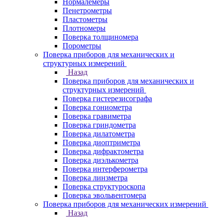
Нормалемеры
Пенетрометры
Пластометры
Плотномеры
Поверка толщиномера
Порометры
Поверка приборов для механических и
структурных измерений
Назад
Поверка приборов для механических и
структурных измерений
Поверка гистерезисографа
Поверка гониометра
Поверка гравиметра
Поверка гриндометра
Поверка дилатометра
Поверка диоптриметра
Поверка дифрактометра
Поверка диэлькометра
Поверка интерферометра
Поверка линзметра
Поверка структуроскопа
Поверка эвольвентомера
Поверка приборов для механических измерений
Назад