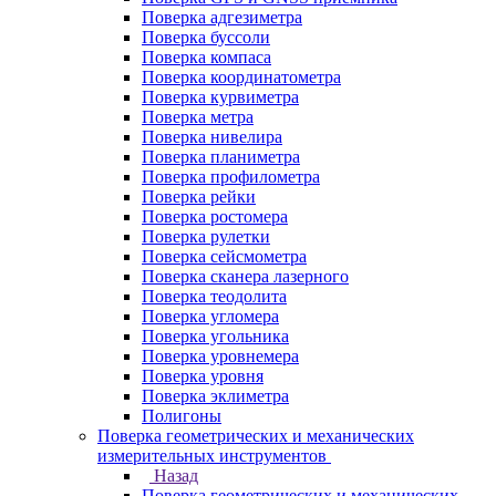
Поверка адгезиметра
Поверка буссоли
Поверка компаса
Поверка координатометра
Поверка курвиметра
Поверка метра
Поверка нивелира
Поверка планиметра
Поверка профилометра
Поверка рейки
Поверка ростомера
Поверка рулетки
Поверка сейсмометра
Поверка сканера лазерного
Поверка теодолита
Поверка угломера
Поверка угольника
Поверка уровнемера
Поверка уровня
Поверка эклиметра
Полигоны
Поверка геометрических и механических
измерительных инструментов
Назад
Поверка геометрических и механических