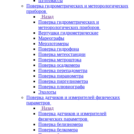
Штихмассы
Поверка гидрометрических и метеорологических
приборов
Назад
Поверка гидрометрических и
метеорологических приборов
Вертушки гидрометрические
Мареографы
Мерзлотомеры
Поверка гидрофона
Поверка метеостанции
Поверка метроштока
Поверка осадкомера
Поверка перепадометра
Поверка пиранометра
Поверка пиргелиометра
Поверка плювиографа
Эхолоты
Поверка датчиков и измерителей физических
параметров
Назад
Поверка датчиков и измерителей
физических параметров
Поверка белизномера
Поверка белкомера