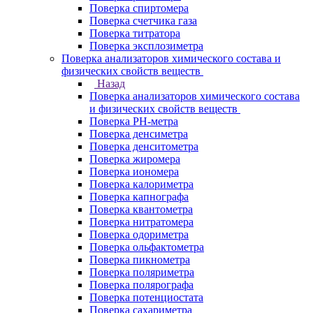
Поверка спиртомера
Поверка счетчика газа
Поверка титратора
Поверка эксплозиметра
Поверка анализаторов химического состава и
физических свойств веществ
Назад
Поверка анализаторов химического состава
и физических свойств веществ
Поверка PH-метра
Поверка денсиметра
Поверка денситометра
Поверка жиромера
Поверка иономера
Поверка калориметра
Поверка капнографа
Поверка квантометра
Поверка нитратомера
Поверка одориметра
Поверка ольфактометра
Поверка пикнометра
Поверка поляриметра
Поверка полярографа
Поверка потенциостата
Поверка сахариметра