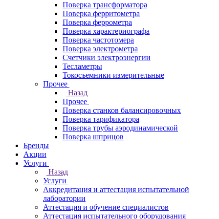
Поверка трансформатора
Поверка ферритометра
Поверка феррометра
Поверка характериографа
Поверка частотомера
Поверка электрометра
Счетчики электроэнергии
Тесламетры
Токосъемники измерительные
Прочее
Назад
Прочее
Поверка станков балансировочных
Поверка тарификатора
Поверка трубы аэродинамической
Поверка шприцов
Бренды
Акции
Услуги
Назад
Услуги
Аккредитация и аттестация испытательной
лаборатории
Аттестация и обучение специалистов
Аттестация испытательного оборудования