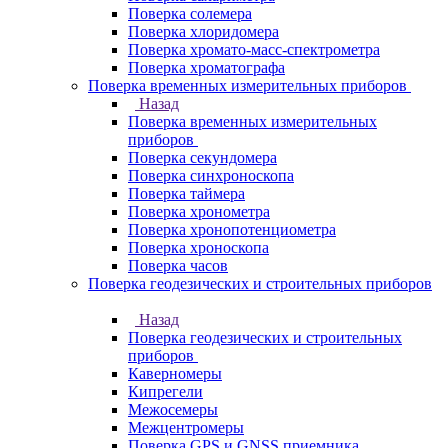
Поверка солемера
Поверка хлоридомера
Поверка хромато-масс-спектрометра
Поверка хроматографа
Поверка временных измерительных приборов
Назад
Поверка временных измерительных
приборов
Поверка секундомера
Поверка синхроноскопа
Поверка таймера
Поверка хронометра
Поверка хронопотенциометра
Поверка хроноскопа
Поверка часов
Поверка геодезических и строительных приборов
Назад
Поверка геодезических и строительных
приборов
Каверномеры
Кипрегели
Межосемеры
Межцентромеры
Поверка GPS и GNSS приемника