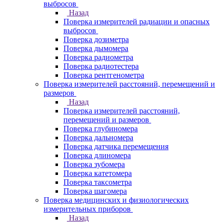
выбросов
Назад
Поверка измерителей радиации и опасных
выбросов
Поверка дозиметра
Поверка дымомера
Поверка радиометра
Поверка радиотестера
Поверка рентгенометра
Поверка измерителей расстояний, перемещений и
размеров
Назад
Поверка измерителей расстояний,
перемещений и размеров
Поверка глубиномера
Поверка дальномера
Поверка датчика перемещения
Поверка длиномера
Поверка зубомера
Поверка катетомера
Поверка таксометра
Поверка шагомера
Поверка медицинских и физиологических
измерительных приборов
Назад