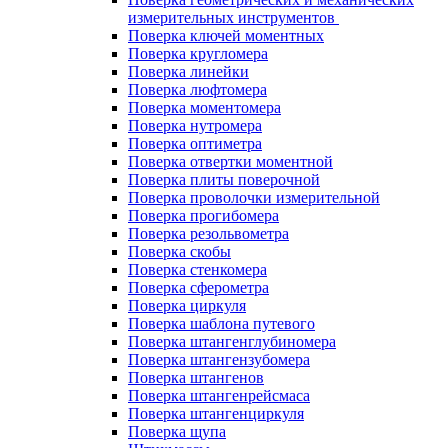
измерительных инструментов
Поверка ключей моментных
Поверка кругломера
Поверка линейки
Поверка люфтомера
Поверка моментомера
Поверка нутромера
Поверка оптиметра
Поверка отвертки моментной
Поверка плиты поверочной
Поверка проволочки измерительной
Поверка прогибомера
Поверка резольвометра
Поверка скобы
Поверка стенкомера
Поверка сферометра
Поверка циркуля
Поверка шаблона путевого
Поверка штангенглубиномера
Поверка штангензубомера
Поверка штангенов
Поверка штангенрейсмаса
Поверка штангенциркуля
Поверка щупа