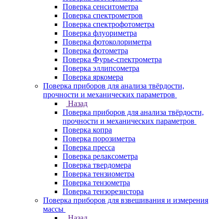
Поверка сенситометра
Поверка спектрометров
Поверка спектрофотометра
Поверка флуориметра
Поверка фотоколориметра
Поверка фотометра
Поверка Фурье-спектрометра
Поверка эллипсометра
Поверка яркомера
Поверка приборов для анализа твёрдости,
прочности и механических параметров
Назад
Поверка приборов для анализа твёрдости,
прочности и механических параметров
Поверка копра
Поверка порозиметра
Поверка пресса
Поверка релаксометра
Поверка твердомера
Поверка тензиометра
Поверка тензометра
Поверка тензорезистора
Поверка приборов для взвешивания и измерения
массы
Назад