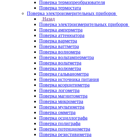
Поверка термопреобразователя
Поверка термостата
Поверка электроизмерительных приборов
Назад
Поверка электроизмерительных приборов
Поверка амперметра
Поверка аттенюатора
Поверка варметра
Поверка ваттметра
Поверка волномера
Поверка вольтамперметра
Поверка вольтметра
Поверка волюметра
Поверка гальванометра
Поверка источника питания
Поверка коэрцитиметра
Поверка логометра
Поверка магнитометра
Поверка микрометра
Поверка мультиметра
Поверка омметра
Поверка осциллографа
Поверка полиграфа
Поверка потенциометра
Поверка резистивиметра