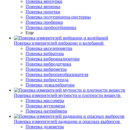
Поверка мензурки
Поверка мерника
Поверка пипетки
Поверка полуприцепа-цистерны
Поверка пробирки
Поверка пробоотборника
Еще
Поверка измерителей вибрации и колебаний
Поверка акселерометра
Поверка вибратора
Поверка виброанализатора
Поверка вибродатчика
Поверка виброметра
Поверка вибропреобразователя
Поверка вибростенда
Поверка дозкалибратора
Поверка измерителей мутности и плотности веществ
Поверка массомера
Поверка мутномера
Поверка натриймера
Поверка измерителей радиации и опасных выбросов
Поверка дозиметра