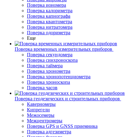
Поверка иономера
Поверка калориметра
Поверка капнографа
Поверка квантометра
Поверка нитратомера
Поверка одориметра
Еще
Поверка временных измерительных приборов
Поверка секундомера
Поверка синхроноскопа
Поверка таймера
Поверка хронометра
Поверка хронопотенциометра
Поверка хроноскопа
Поверка часов
Поверка геодезических и строительных приборов
Каверномеры
Кипрегели
Межосемеры
Межцентромеры
Поверка GPS и GNSS приемника
Поверка адгезиметра