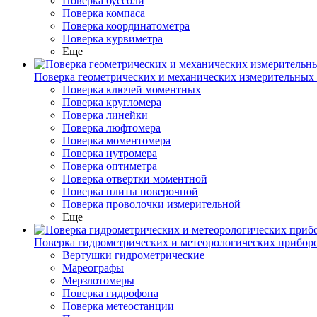
Поверка буссоли
Поверка компаса
Поверка координатометра
Поверка курвиметра
Еще
Поверка геометрических и механических измерительных
Поверка ключей моментных
Поверка кругломера
Поверка линейки
Поверка люфтомера
Поверка моментомера
Поверка нутромера
Поверка оптиметра
Поверка отвертки моментной
Поверка плиты поверочной
Поверка проволочки измерительной
Еще
Поверка гидрометрических и метеорологических прибор
Вертушки гидрометрические
Мареографы
Мерзлотомеры
Поверка гидрофона
Поверка метеостанции