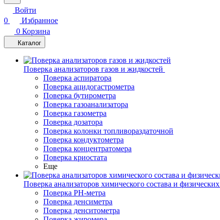
Войти
0
Избранное
0
Корзина
Каталог
Поверка анализаторов газов и жидкостей
Поверка аспиратора
Поверка ацидогастрометра
Поверка бутирометра
Поверка газоанализатора
Поверка газометра
Поверка дозатора
Поверка колонки топливораздаточной
Поверка кондуктометра
Поверка концентратомера
Поверка криостата
Еще
Поверка анализаторов химического состава и физических
Поверка PH-метра
Поверка денсиметра
Поверка денситометра
Поверка жиромера