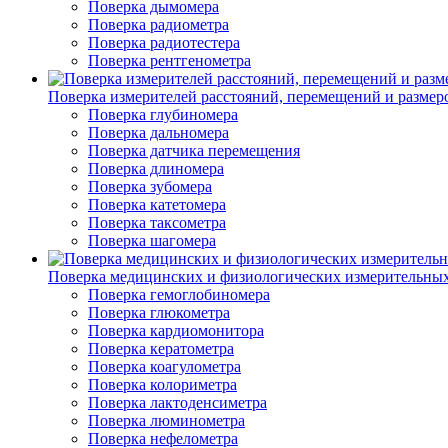
Поверка дымомера
Поверка радиометра
Поверка радиотестера
Поверка рентгенометра
Поверка измерителей расстояний, перемещений и размер
Поверка глубиномера
Поверка дальномера
Поверка датчика перемещения
Поверка длиномера
Поверка зубомера
Поверка катетомера
Поверка таксометра
Поверка шагомера
Поверка медицинских и физиологических измерительны
Поверка гемоглобиномера
Поверка глюкометра
Поверка кардиомонитора
Поверка кератометра
Поверка коагулометра
Поверка колориметра
Поверка лактоденсиметра
Поверка люминометра
Поверка нефелометра