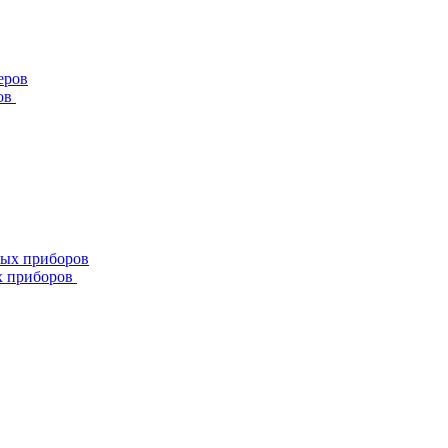
ов
х приборов