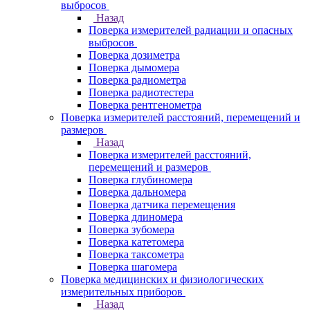
выбросов
Назад
Поверка измерителей радиации и опасных
выбросов
Поверка дозиметра
Поверка дымомера
Поверка радиометра
Поверка радиотестера
Поверка рентгенометра
Поверка измерителей расстояний, перемещений и
размеров
Назад
Поверка измерителей расстояний,
перемещений и размеров
Поверка глубиномера
Поверка дальномера
Поверка датчика перемещения
Поверка длиномера
Поверка зубомера
Поверка катетомера
Поверка таксометра
Поверка шагомера
Поверка медицинских и физиологических
измерительных приборов
Назад