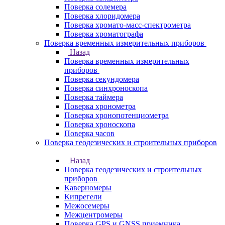
Поверка солемера
Поверка хлоридомера
Поверка хромато-масс-спектрометра
Поверка хроматографа
Поверка временных измерительных приборов
Назад
Поверка временных измерительных
приборов
Поверка секундомера
Поверка синхроноскопа
Поверка таймера
Поверка хронометра
Поверка хронопотенциометра
Поверка хроноскопа
Поверка часов
Поверка геодезических и строительных приборов
Назад
Поверка геодезических и строительных
приборов
Каверномеры
Кипрегели
Межосемеры
Межцентромеры
Поверка GPS и GNSS приемника