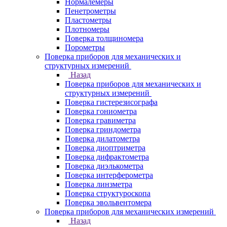
Нормалемеры
Пенетрометры
Пластометры
Плотномеры
Поверка толщиномера
Порометры
Поверка приборов для механических и
структурных измерений
Назад
Поверка приборов для механических и
структурных измерений
Поверка гистерезисографа
Поверка гониометра
Поверка гравиметра
Поверка гриндометра
Поверка дилатометра
Поверка диоптриметра
Поверка дифрактометра
Поверка диэлькометра
Поверка интерферометра
Поверка линзметра
Поверка структуроскопа
Поверка эвольвентомера
Поверка приборов для механических измерений
Назад