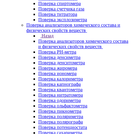
Поверка спиртомера
Поверка счетчика газа
Поверка титратора
Поверка эксплозиметра
Поверка анализаторов химического состава и
физических свойств веществ
Назад
Поверка анализаторов химического состава
и физических свойств веществ
Поверка PH-метра
Поверка денсиметра
Поверка денситометра
Поверка жиромера
Поверка иономера
Поверка калориметра
Поверка капнографа
Поверка квантометра
Поверка нитратомера
Поверка одориметра
Поверка ольфактометра
Поверка пикнометра
Поверка поляриметра
Поверка полярографа
Поверка потенциостата
Поверка сахариметра