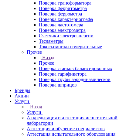
Поверка трансформатора
Поверка ферритометра
Поверка феррометра
Поверка характериографа
Поверка частотомера
Поверка электрометра
Счетчики электроэнергии
Тесламетры
Токосъемники измерительные
Прочее
Назад
Прочее
Поверка станков балансировочных
Поверка тарификатора
Поверка трубы аэродинамической
Поверка шприцов
Бренды
Акции
Услуги
Назад
Услуги
Аккредитация и аттестация испытательной
лаборатории
Аттестация и обучение специалистов
Аттестация испытательного оборудования