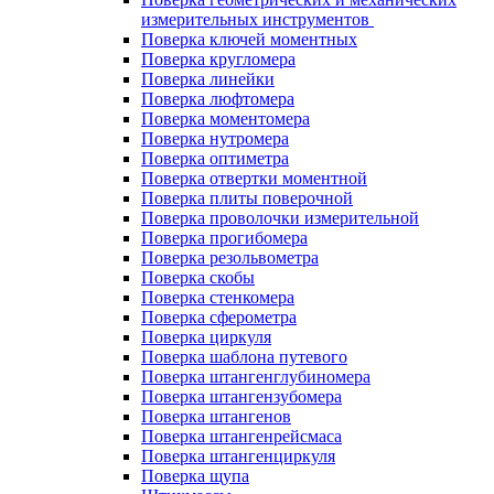
измерительных инструментов
Поверка ключей моментных
Поверка кругломера
Поверка линейки
Поверка люфтомера
Поверка моментомера
Поверка нутромера
Поверка оптиметра
Поверка отвертки моментной
Поверка плиты поверочной
Поверка проволочки измерительной
Поверка прогибомера
Поверка резольвометра
Поверка скобы
Поверка стенкомера
Поверка сферометра
Поверка циркуля
Поверка шаблона путевого
Поверка штангенглубиномера
Поверка штангензубомера
Поверка штангенов
Поверка штангенрейсмаса
Поверка штангенциркуля
Поверка щупа