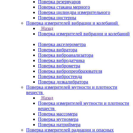
Поверка резервуаров
Поверка стакана мерного
Поверка цилиндра измерительного
Поверка цистерны
Поверка измерителей вибрации и колебаний
Назад
Поверка измерителей вибрации и колебаний
Поверка акселерометра
Поверка вибратора
Поверка виброанализатора
Поверка вибродатчика
Поверка виброметра
Поверка вибропреобразователя
Поверка вибростенда
Поверка дозкалибратора
Поверка измерителей мутности и плотности
веществ
Назад
Поверка измерителей мутности и плотности
веществ
Поверка массомера
Поверка мутномера
Поверка натриймера
Поверка измерителей радиации и опасных