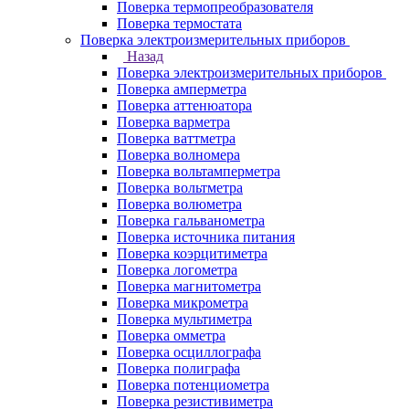
Поверка термопреобразователя
Поверка термостата
Поверка электроизмерительных приборов
Назад
Поверка электроизмерительных приборов
Поверка амперметра
Поверка аттенюатора
Поверка варметра
Поверка ваттметра
Поверка волномера
Поверка вольтамперметра
Поверка вольтметра
Поверка волюметра
Поверка гальванометра
Поверка источника питания
Поверка коэрцитиметра
Поверка логометра
Поверка магнитометра
Поверка микрометра
Поверка мультиметра
Поверка омметра
Поверка осциллографа
Поверка полиграфа
Поверка потенциометра
Поверка резистивиметра