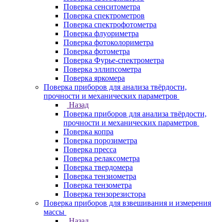
Поверка сенситометра
Поверка спектрометров
Поверка спектрофотометра
Поверка флуориметра
Поверка фотоколориметра
Поверка фотометра
Поверка Фурье-спектрометра
Поверка эллипсометра
Поверка яркомера
Поверка приборов для анализа твёрдости,
прочности и механических параметров
Назад
Поверка приборов для анализа твёрдости,
прочности и механических параметров
Поверка копра
Поверка порозиметра
Поверка пресса
Поверка релаксометра
Поверка твердомера
Поверка тензиометра
Поверка тензометра
Поверка тензорезистора
Поверка приборов для взвешивания и измерения
массы
Назад