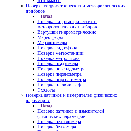
Штихмассы
Поверка гидрометрических и метеорологических
приборов
Назад
Поверка гидрометрических и
метеорологических приборов
Вертушки гидрометрические
Мареографы
Мерзлотомеры
Поверка гидрофона
Поверка метеостанции
Поверка метроштока
Поверка осадкомера
Поверка перепадометра
Поверка пиранометра
Поверка пиргелиометра
Поверка плювиографа
Эхолоты
Поверка датчиков и измерителей физических
параметров
Назад
Поверка датчиков и измерителей
физических параметров
Поверка белизномера
Поверка белкомера