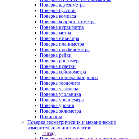
Поверка адгезиметра
Поверка буссоли
Поверка компаса
Поверка координатометра
Поверка курвиметра
Поверка метра
Поверка нивелира
Поверка планиметра
Поверка профилометра
Поверка рейки
Поверка ростомера
Поверка рулетки
Поверка сейсмометра
Поверка сканера лазерного
Поверка теодолита
Поверка угломера
Поверка угольника
Поверка уровнемера
Поверка уровня
Поверка эклиметра
Полигоны
Поверка геометрических и механических
измерительных инструментов
Назад
Поверка геометрических и механических