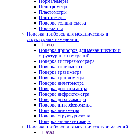
Нормалемеры
Пенетрометры
Пластометры
Плотномеры
Поверка толщиномера
Порометры
Поверка приборов для механических и
структурных измерений
Назад
Поверка приборов для механических и
структурных измерений
Поверка гистерезисографа
Поверка гониометра
Поверка гравиметра
Поверка гриндометра
Поверка дилатометра
Поверка диоптриметра
Поверка дифрактометра
Поверка диэлькометра
Поверка интерферометра
Поверка линзметра
Поверка структуроскопа
Поверка эвольвентомера
Поверка приборов для механических измерений
Назад