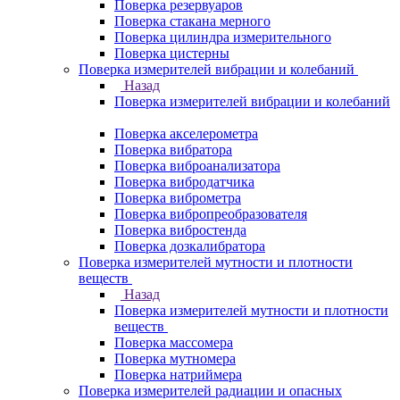
Поверка резервуаров
Поверка стакана мерного
Поверка цилиндра измерительного
Поверка цистерны
Поверка измерителей вибрации и колебаний
Назад
Поверка измерителей вибрации и колебаний
Поверка акселерометра
Поверка вибратора
Поверка виброанализатора
Поверка вибродатчика
Поверка виброметра
Поверка вибропреобразователя
Поверка вибростенда
Поверка дозкалибратора
Поверка измерителей мутности и плотности
веществ
Назад
Поверка измерителей мутности и плотности
веществ
Поверка массомера
Поверка мутномера
Поверка натриймера
Поверка измерителей радиации и опасных