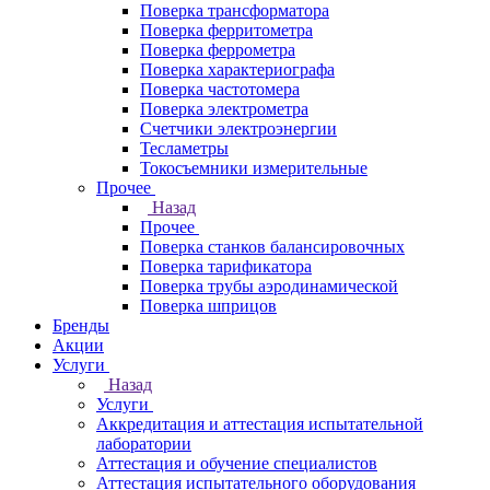
Поверка трансформатора
Поверка ферритометра
Поверка феррометра
Поверка характериографа
Поверка частотомера
Поверка электрометра
Счетчики электроэнергии
Тесламетры
Токосъемники измерительные
Прочее
Назад
Прочее
Поверка станков балансировочных
Поверка тарификатора
Поверка трубы аэродинамической
Поверка шприцов
Бренды
Акции
Услуги
Назад
Услуги
Аккредитация и аттестация испытательной
лаборатории
Аттестация и обучение специалистов
Аттестация испытательного оборудования