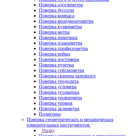
Поверка адгезиметра
Поверка буссоли
Поверка компаса
Поверка координатометра
Поверка курвиметра
Поверка метра
Поверка нивелира
Поверка планиметра
Поверка профилометра
Поверка рейки
Поверка ростомера
Поверка рулетки
Поверка сейсмометра
Поверка сканера лазерного
Поверка теодолита
Поверка угломера
Поверка угольника
Поверка уровнемера
Поверка уровня
Поверка эклиметра
Полигоны
Поверка геометрических и механических
измерительных инструментов
Назад
Поверка геометрических и механических