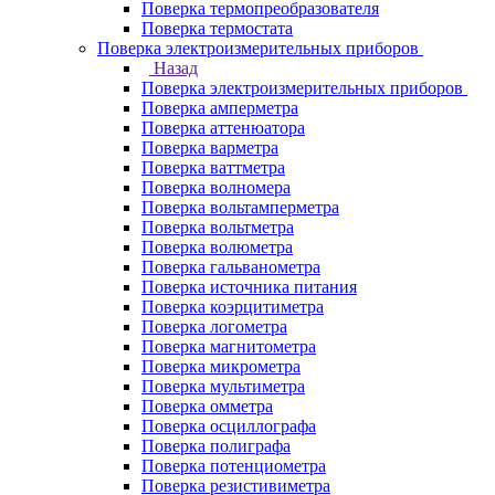
Поверка термопреобразователя
Поверка термостата
Поверка электроизмерительных приборов
Назад
Поверка электроизмерительных приборов
Поверка амперметра
Поверка аттенюатора
Поверка варметра
Поверка ваттметра
Поверка волномера
Поверка вольтамперметра
Поверка вольтметра
Поверка волюметра
Поверка гальванометра
Поверка источника питания
Поверка коэрцитиметра
Поверка логометра
Поверка магнитометра
Поверка микрометра
Поверка мультиметра
Поверка омметра
Поверка осциллографа
Поверка полиграфа
Поверка потенциометра
Поверка резистивиметра