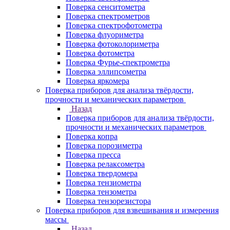
Поверка сенситометра
Поверка спектрометров
Поверка спектрофотометра
Поверка флуориметра
Поверка фотоколориметра
Поверка фотометра
Поверка Фурье-спектрометра
Поверка эллипсометра
Поверка яркомера
Поверка приборов для анализа твёрдости,
прочности и механических параметров
Назад
Поверка приборов для анализа твёрдости,
прочности и механических параметров
Поверка копра
Поверка порозиметра
Поверка пресса
Поверка релаксометра
Поверка твердомера
Поверка тензиометра
Поверка тензометра
Поверка тензорезистора
Поверка приборов для взвешивания и измерения
массы
Назад