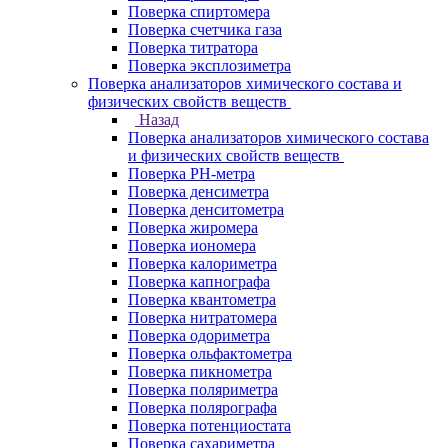
Поверка спиртомера
Поверка счетчика газа
Поверка титратора
Поверка эксплозиметра
Поверка анализаторов химического состава и
физических свойств веществ
Назад
Поверка анализаторов химического состава
и физических свойств веществ
Поверка PH-метра
Поверка денсиметра
Поверка денситометра
Поверка жиромера
Поверка иономера
Поверка калориметра
Поверка капнографа
Поверка квантометра
Поверка нитратомера
Поверка одориметра
Поверка ольфактометра
Поверка пикнометра
Поверка поляриметра
Поверка полярографа
Поверка потенциостата
Поверка сахариметра