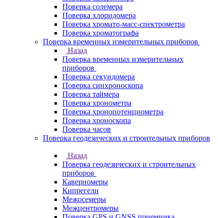
Поверка солемера
Поверка хлоридомера
Поверка хромато-масс-спектрометра
Поверка хроматографа
Поверка временных измерительных приборов
Назад
Поверка временных измерительных
приборов
Поверка секундомера
Поверка синхроноскопа
Поверка таймера
Поверка хронометра
Поверка хронопотенциометра
Поверка хроноскопа
Поверка часов
Поверка геодезических и строительных приборов
Назад
Поверка геодезических и строительных
приборов
Каверномеры
Кипрегели
Межосемеры
Межцентромеры
Поверка GPS и GNSS приемника