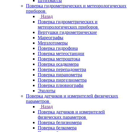
Штихмассы
Поверка гидрометрических и метеорологических
приборов
Назад
Поверка гидрометрических и
метеорологических приборов
Вертушки гидрометрические
Мареографы
Мерзлотомеры
Поверка гидрофона
Поверка метеостанции
Поверка метроштока
Поверка осадкомера
Поверка перепадометра
Поверка пиранометра
Поверка пиргелиометра
Поверка плювиографа
Эхолоты
Поверка датчиков и измерителей физических
параметров
Назад
Поверка датчиков и измерителей
физических параметров
Поверка белизномера
Поверка белкомера