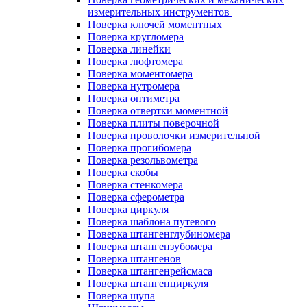
измерительных инструментов
Поверка ключей моментных
Поверка кругломера
Поверка линейки
Поверка люфтомера
Поверка моментомера
Поверка нутромера
Поверка оптиметра
Поверка отвертки моментной
Поверка плиты поверочной
Поверка проволочки измерительной
Поверка прогибомера
Поверка резольвометра
Поверка скобы
Поверка стенкомера
Поверка сферометра
Поверка циркуля
Поверка шаблона путевого
Поверка штангенглубиномера
Поверка штангензубомера
Поверка штангенов
Поверка штангенрейсмаса
Поверка штангенциркуля
Поверка щупа