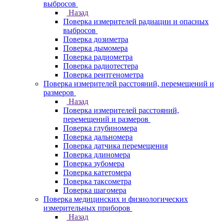
выбросов
Назад
Поверка измерителей радиации и опасных
выбросов
Поверка дозиметра
Поверка дымомера
Поверка радиометра
Поверка радиотестера
Поверка рентгенометра
Поверка измерителей расстояний, перемещений и
размеров
Назад
Поверка измерителей расстояний,
перемещений и размеров
Поверка глубиномера
Поверка дальномера
Поверка датчика перемещения
Поверка длиномера
Поверка зубомера
Поверка катетомера
Поверка таксометра
Поверка шагомера
Поверка медицинских и физиологических
измерительных приборов
Назад