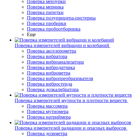
Поверка мензурки
Поверка мерника
Поверка пипетки
Поверка полуприцепа-цистерны
Поверка пробирки
Поверка пробоотборника
Еще
Поверка измерителей вибрации и колебаний
Поверка акселерометра
Поверка вибратора
Поверка виброанализатора
Поверка вибродатчика
Поверка виброметра
Поверка вибропреобразователя
Поверка вибростенда
Поверка дозкалибратора
Поверка измерителей мутности и плотности веществ
Поверка массомера
Поверка мутномера
Поверка натриймера
Поверка измерителей радиации и опасных выбросов
Поверка дозиметра