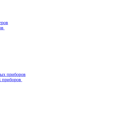
ов
х приборов