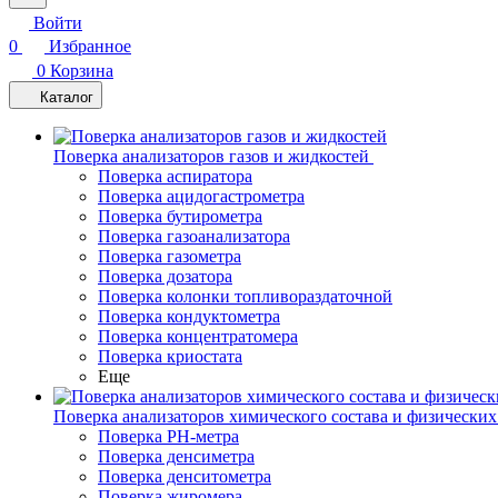
Войти
0
Избранное
0
Корзина
Каталог
Поверка анализаторов газов и жидкостей
Поверка аспиратора
Поверка ацидогастрометра
Поверка бутирометра
Поверка газоанализатора
Поверка газометра
Поверка дозатора
Поверка колонки топливораздаточной
Поверка кондуктометра
Поверка концентратомера
Поверка криостата
Еще
Поверка анализаторов химического состава и физических
Поверка PH-метра
Поверка денсиметра
Поверка денситометра
Поверка жиромера