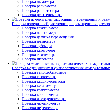
Поверка дымомера
Поверка радиометра
Поверка радиотестера
Поверка рентгенометра
Поверка измерителей расстояний, перемещений и размер
Поверка глубиномера
Поверка дальномера
Поверка датчика перемещения
Поверка длиномера
Поверка зубомера
Поверка катетомера
Поверка таксометра
Поверка шагомера
Поверка медицинских и физиологических измерительны
Поверка гемоглобиномера
Поверка глюкометра
Поверка кардиомонитора
Поверка кератометра
Поверка коагулометра
Поверка колориметра
Поверка лактоденсиметра
Поверка люминометра
Поверка нефелометра