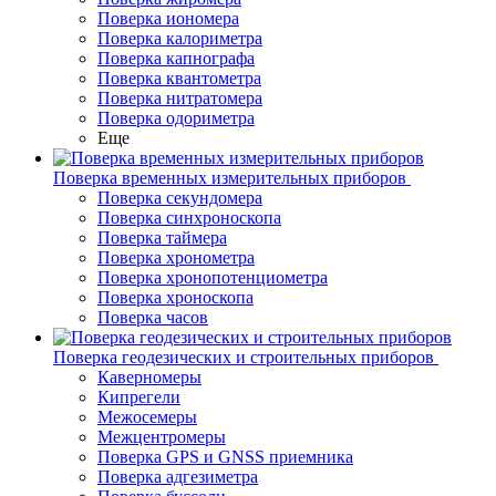
Поверка иономера
Поверка калориметра
Поверка капнографа
Поверка квантометра
Поверка нитратомера
Поверка одориметра
Еще
Поверка временных измерительных приборов
Поверка секундомера
Поверка синхроноскопа
Поверка таймера
Поверка хронометра
Поверка хронопотенциометра
Поверка хроноскопа
Поверка часов
Поверка геодезических и строительных приборов
Каверномеры
Кипрегели
Межосемеры
Межцентромеры
Поверка GPS и GNSS приемника
Поверка адгезиметра