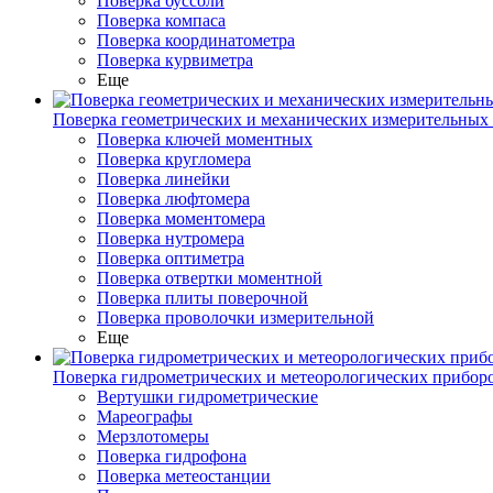
Поверка буссоли
Поверка компаса
Поверка координатометра
Поверка курвиметра
Еще
Поверка геометрических и механических измерительных
Поверка ключей моментных
Поверка кругломера
Поверка линейки
Поверка люфтомера
Поверка моментомера
Поверка нутромера
Поверка оптиметра
Поверка отвертки моментной
Поверка плиты поверочной
Поверка проволочки измерительной
Еще
Поверка гидрометрических и метеорологических прибор
Вертушки гидрометрические
Мареографы
Мерзлотомеры
Поверка гидрофона
Поверка метеостанции