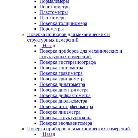
Нормалемеры
Пенетрометры
Пластометры
Плотномеры
Поверка толщиномера
Порометры
Поверка приборов для механических и
структурных измерений
Назад
Поверка приборов для механических и
структурных измерений
Поверка гистерезисографа
Поверка гониометра
Поверка гравиметра
Поверка гриндометра
Поверка дилатометра
Поверка диоптриметра
Поверка дифрактометра
Поверка диэлькометра
Поверка интерферометра
Поверка линзметра
Поверка структуроскопа
Поверка эвольвентомера
Поверка приборов для механических измерений
Назад