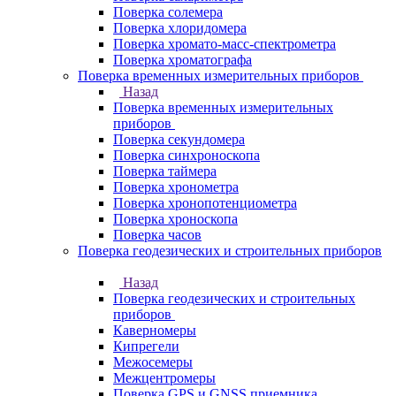
Поверка солемера
Поверка хлоридомера
Поверка хромато-масс-спектрометра
Поверка хроматографа
Поверка временных измерительных приборов
Назад
Поверка временных измерительных
приборов
Поверка секундомера
Поверка синхроноскопа
Поверка таймера
Поверка хронометра
Поверка хронопотенциометра
Поверка хроноскопа
Поверка часов
Поверка геодезических и строительных приборов
Назад
Поверка геодезических и строительных
приборов
Каверномеры
Кипрегели
Межосемеры
Межцентромеры
Поверка GPS и GNSS приемника