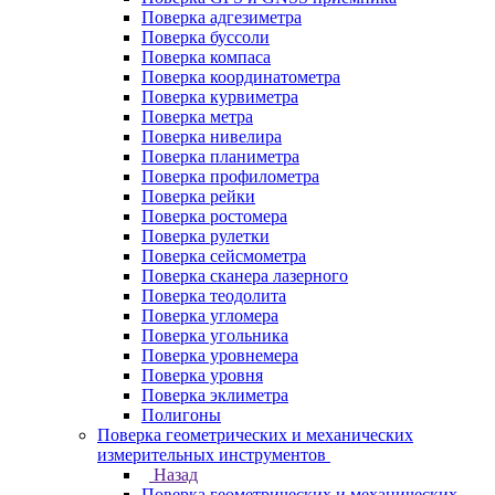
Поверка адгезиметра
Поверка буссоли
Поверка компаса
Поверка координатометра
Поверка курвиметра
Поверка метра
Поверка нивелира
Поверка планиметра
Поверка профилометра
Поверка рейки
Поверка ростомера
Поверка рулетки
Поверка сейсмометра
Поверка сканера лазерного
Поверка теодолита
Поверка угломера
Поверка угольника
Поверка уровнемера
Поверка уровня
Поверка эклиметра
Полигоны
Поверка геометрических и механических
измерительных инструментов
Назад
Поверка геометрических и механических