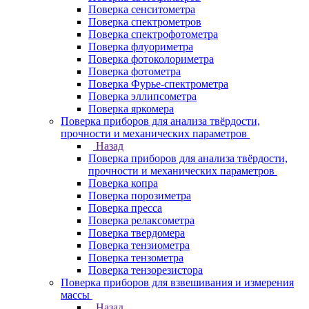
Поверка сенситометра
Поверка спектрометров
Поверка спектрофотометра
Поверка флуориметра
Поверка фотоколориметра
Поверка фотометра
Поверка Фурье-спектрометра
Поверка эллипсометра
Поверка яркомера
Поверка приборов для анализа твёрдости,
прочности и механических параметров
Назад
Поверка приборов для анализа твёрдости,
прочности и механических параметров
Поверка копра
Поверка порозиметра
Поверка пресса
Поверка релаксометра
Поверка твердомера
Поверка тензиометра
Поверка тензометра
Поверка тензорезистора
Поверка приборов для взвешивания и измерения
массы
Назад