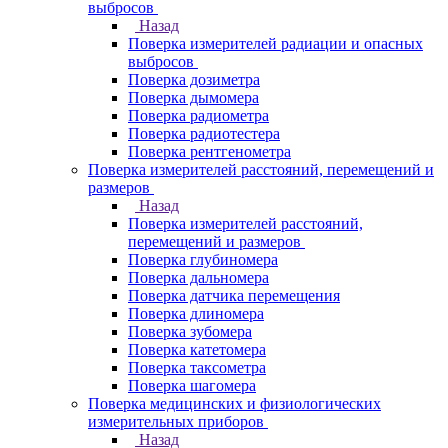
выбросов
Назад
Поверка измерителей радиации и опасных
выбросов
Поверка дозиметра
Поверка дымомера
Поверка радиометра
Поверка радиотестера
Поверка рентгенометра
Поверка измерителей расстояний, перемещений и
размеров
Назад
Поверка измерителей расстояний,
перемещений и размеров
Поверка глубиномера
Поверка дальномера
Поверка датчика перемещения
Поверка длиномера
Поверка зубомера
Поверка катетомера
Поверка таксометра
Поверка шагомера
Поверка медицинских и физиологических
измерительных приборов
Назад