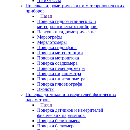
Штихмассы
Поверка гидрометрических и метеорологических
приборов
Назад
Поверка гидрометрических и
метеорологических приборов
Вертушки гидрометрические
Мареографы
Мерзлотомеры
Поверка гидрофона
Поверка метеостанции
Поверка метроштока
Поверка осадкомера
Поверка перепадометра
Поверка пиранометра
Поверка пиргелиометра
Поверка плювиографа
Эхолоты
Поверка датчиков и измерителей физических
параметров
Назад
Поверка датчиков и измерителей
физических параметров
Поверка белизномера
Поверка белкомера