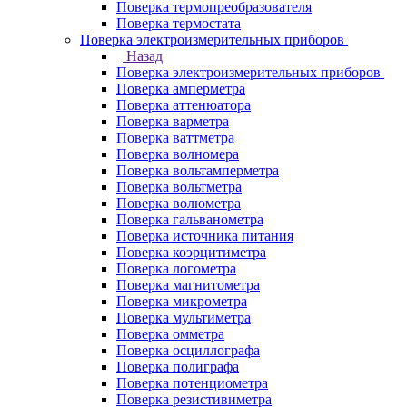
Поверка термопреобразователя
Поверка термостата
Поверка электроизмерительных приборов
Назад
Поверка электроизмерительных приборов
Поверка амперметра
Поверка аттенюатора
Поверка варметра
Поверка ваттметра
Поверка волномера
Поверка вольтамперметра
Поверка вольтметра
Поверка волюметра
Поверка гальванометра
Поверка источника питания
Поверка коэрцитиметра
Поверка логометра
Поверка магнитометра
Поверка микрометра
Поверка мультиметра
Поверка омметра
Поверка осциллографа
Поверка полиграфа
Поверка потенциометра
Поверка резистивиметра