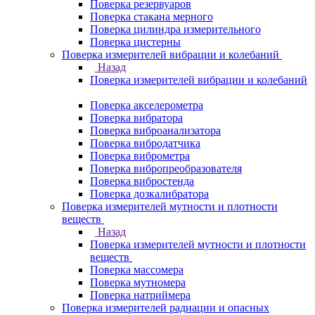
Поверка резервуаров
Поверка стакана мерного
Поверка цилиндра измерительного
Поверка цистерны
Поверка измерителей вибрации и колебаний
Назад
Поверка измерителей вибрации и колебаний
Поверка акселерометра
Поверка вибратора
Поверка виброанализатора
Поверка вибродатчика
Поверка виброметра
Поверка вибропреобразователя
Поверка вибростенда
Поверка дозкалибратора
Поверка измерителей мутности и плотности
веществ
Назад
Поверка измерителей мутности и плотности
веществ
Поверка массомера
Поверка мутномера
Поверка натриймера
Поверка измерителей радиации и опасных