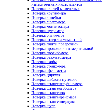
измерительных инструментов
Поверка ключей моментных
Поверка кругломера
Поверка линейки
Поверка люфтомера
Поверка моментомера
Поверка нутромера
Поверка оптиметра
Поверка отвертки моментной
Поверка плиты поверочной
Поверка проволочки измерительной
Поверка прогибомера
Поверка резольвометра
Поверка скобы
Поверка стенкомера
Поверка сферометра
Поверка циркуля
Поверка шаблона путевого
Поверка штангенглубиномера
Поверка штангензубомера
Поверка штангенов
Поверка штангенрейсмаса
Поверка штангенциркуля
Поверка щупа