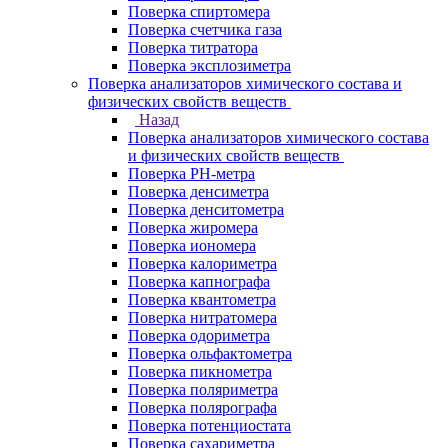
Поверка спиртомера
Поверка счетчика газа
Поверка титратора
Поверка эксплозиметра
Поверка анализаторов химического состава и
физических свойств веществ
Назад
Поверка анализаторов химического состава
и физических свойств веществ
Поверка PH-метра
Поверка денсиметра
Поверка денситометра
Поверка жиромера
Поверка иономера
Поверка калориметра
Поверка капнографа
Поверка квантометра
Поверка нитратомера
Поверка одориметра
Поверка ольфактометра
Поверка пикнометра
Поверка поляриметра
Поверка полярографа
Поверка потенциостата
Поверка сахариметра