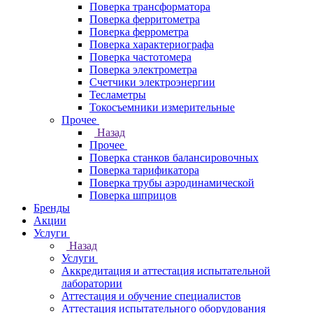
Поверка трансформатора
Поверка ферритометра
Поверка феррометра
Поверка характериографа
Поверка частотомера
Поверка электрометра
Счетчики электроэнергии
Тесламетры
Токосъемники измерительные
Прочее
Назад
Прочее
Поверка станков балансировочных
Поверка тарификатора
Поверка трубы аэродинамической
Поверка шприцов
Бренды
Акции
Услуги
Назад
Услуги
Аккредитация и аттестация испытательной
лаборатории
Аттестация и обучение специалистов
Аттестация испытательного оборудования