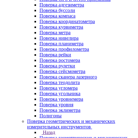
Поверка адгезиметра
Поверка буссоли
Поверка компаса
Поверка координатометра
Поверка курвиметра
Поверка метра
Поверка нивелира
Поверка планиметра
Поверка профилометра
Поверка рейки
Поверка ростомера
Поверка рулетки
Поверка сейсмометра
Поверка сканера лазерного
Поверка теодолита
Поверка угломера
Поверка угольника
Поверка уровнемера
Поверка уровня
Поверка эклиметра
Полигоны
Поверка геометрических и механических
измерительных инструментов
Назад
Поверка геометрических и механических