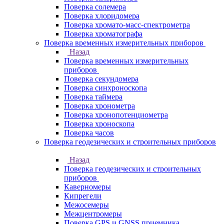
Поверка солемера
Поверка хлоридомера
Поверка хромато-масс-спектрометра
Поверка хроматографа
Поверка временных измерительных приборов
Назад
Поверка временных измерительных
приборов
Поверка секундомера
Поверка синхроноскопа
Поверка таймера
Поверка хронометра
Поверка хронопотенциометра
Поверка хроноскопа
Поверка часов
Поверка геодезических и строительных приборов
Назад
Поверка геодезических и строительных
приборов
Каверномеры
Кипрегели
Межосемеры
Межцентромеры
Поверка GPS и GNSS приемника