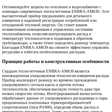
Оптимизируйте затраты на отопление и водоснабжение с
помощью современных теплосчетчиков ENBRA-АМ639. Этот
высокоточный прибор предназначен для детального
измерения и надежной регистрации потребленной или
отпущенной тепловой энергии. Он станет вашим
незаменимым помощником в управлении системами
теплоснабжения, позволяя контролировать расход и
температуру теплоносителя в подающем и обратном
трубопроводах, а также точно определять разницу температур.
Благодаря ENBRA-АМ639 вы сможете эффективно управлять
ресурсами и избегать необоснованных расходов.
Принцип работы и конструктивные особенности
Сердцем теплосчетчиков ENBRA-АМ639 является
инновационная ультразвуковая технология измерения расхода.
Прибор анализирует разницу во времени прохождения
ультразвукового сигнала вдоль и против потока
теплоносителя, обеспечивая высокую точность даже при
низких скоростях потока. Интегрированный вычислитель
обрабатывает данные от ультразвукового расходомера и пары
прецизионных платиновых термопреобразователей
сопротивления (типа Pt1000), определяя объем, расход и
температуру теплоносителя. Затем, на основе этих данных,