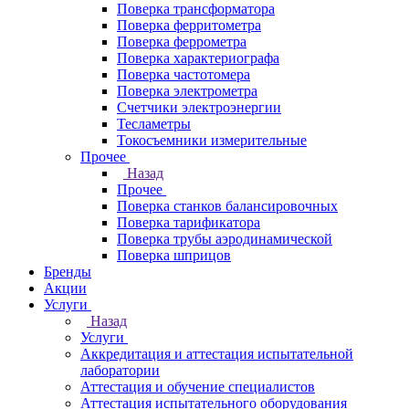
Поверка трансформатора
Поверка ферритометра
Поверка феррометра
Поверка характериографа
Поверка частотомера
Поверка электрометра
Счетчики электроэнергии
Тесламетры
Токосъемники измерительные
Прочее
Назад
Прочее
Поверка станков балансировочных
Поверка тарификатора
Поверка трубы аэродинамической
Поверка шприцов
Бренды
Акции
Услуги
Назад
Услуги
Аккредитация и аттестация испытательной
лаборатории
Аттестация и обучение специалистов
Аттестация испытательного оборудования