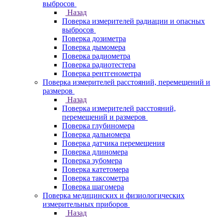
выбросов
Назад
Поверка измерителей радиации и опасных
выбросов
Поверка дозиметра
Поверка дымомера
Поверка радиометра
Поверка радиотестера
Поверка рентгенометра
Поверка измерителей расстояний, перемещений и
размеров
Назад
Поверка измерителей расстояний,
перемещений и размеров
Поверка глубиномера
Поверка дальномера
Поверка датчика перемещения
Поверка длиномера
Поверка зубомера
Поверка катетомера
Поверка таксометра
Поверка шагомера
Поверка медицинских и физиологических
измерительных приборов
Назад