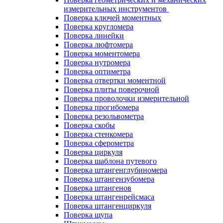
измерительных инструментов
Поверка ключей моментных
Поверка кругломера
Поверка линейки
Поверка люфтомера
Поверка моментомера
Поверка нутромера
Поверка оптиметра
Поверка отвертки моментной
Поверка плиты поверочной
Поверка проволочки измерительной
Поверка прогибомера
Поверка резольвометра
Поверка скобы
Поверка стенкомера
Поверка сферометра
Поверка циркуля
Поверка шаблона путевого
Поверка штангенглубиномера
Поверка штангензубомера
Поверка штангенов
Поверка штангенрейсмаса
Поверка штангенциркуля
Поверка щупа