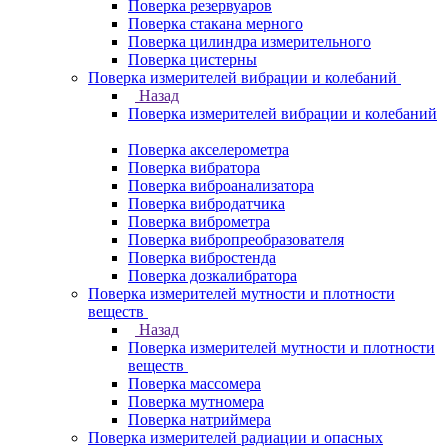
Поверка резервуаров
Поверка стакана мерного
Поверка цилиндра измерительного
Поверка цистерны
Поверка измерителей вибрации и колебаний
Назад
Поверка измерителей вибрации и колебаний
Поверка акселерометра
Поверка вибратора
Поверка виброанализатора
Поверка вибродатчика
Поверка виброметра
Поверка вибропреобразователя
Поверка вибростенда
Поверка дозкалибратора
Поверка измерителей мутности и плотности
веществ
Назад
Поверка измерителей мутности и плотности
веществ
Поверка массомера
Поверка мутномера
Поверка натриймера
Поверка измерителей радиации и опасных