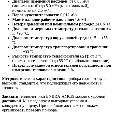
Диапазон измерения расходов:
от 0,05 м³/ч
(минимальный) до 5,0 м³/ч (максимальный),
номинальный 2,5 м³/ч.
Порог чувствительности:
0,012 м³/ч.
Максимальное рабочее давление:
1,6 МПа.
Потеря давления при номинальном расходе:
24,0 кПа.
Диапазон измеряемых температур теплоносителя:
+4
... +95 °C.
Диапазон температур окружающей среды:
+5 ... +55
°C.
Диапазон температур транспортировки и хранения:
-25 ... +55 °C.
Разность температур теплоносителя (ΔT):
от 3 °C
(наименьшее значение) до 55 °C (наибольшее значение).
Предел допускаемой относительной погрешности при
измерении тепловой энергии:
3 %.
Метрологическая характеристика
прибора соответствует
высоким стандартам, что подтверждает его надежность и
точность.
Заказать
теплосчетчики ENBRA-АМ639 можно с удобной
доставкой
. Мы предлагаем выгодные условия и
конкурентную
цену
. При необходимости, мы поможем
организовать
поверку
прибора.