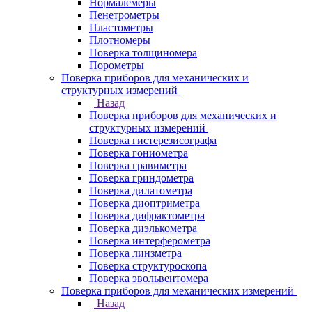
Нормалемеры
Пенетрометры
Пластометры
Плотномеры
Поверка толщиномера
Порометры
Поверка приборов для механических и
структурных измерений
Назад
Поверка приборов для механических и
структурных измерений
Поверка гистерезисографа
Поверка гониометра
Поверка гравиметра
Поверка гриндометра
Поверка дилатометра
Поверка диоптриметра
Поверка дифрактометра
Поверка диэлькометра
Поверка интерферометра
Поверка линзметра
Поверка структуроскопа
Поверка эвольвентомера
Поверка приборов для механических измерений
Назад