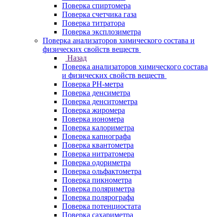
Поверка спиртомера
Поверка счетчика газа
Поверка титратора
Поверка эксплозиметра
Поверка анализаторов химического состава и
физических свойств веществ
Назад
Поверка анализаторов химического состава
и физических свойств веществ
Поверка PH-метра
Поверка денсиметра
Поверка денситометра
Поверка жиромера
Поверка иономера
Поверка калориметра
Поверка капнографа
Поверка квантометра
Поверка нитратомера
Поверка одориметра
Поверка ольфактометра
Поверка пикнометра
Поверка поляриметра
Поверка полярографа
Поверка потенциостата
Поверка сахариметра