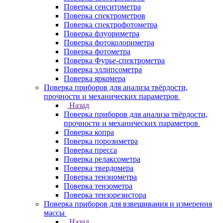
Поверка сенситометра
Поверка спектрометров
Поверка спектрофотометра
Поверка флуориметра
Поверка фотоколориметра
Поверка фотометра
Поверка Фурье-спектрометра
Поверка эллипсометра
Поверка яркомера
Поверка приборов для анализа твёрдости,
прочности и механических параметров
Назад
Поверка приборов для анализа твёрдости,
прочности и механических параметров
Поверка копра
Поверка порозиметра
Поверка пресса
Поверка релаксометра
Поверка твердомера
Поверка тензиометра
Поверка тензометра
Поверка тензорезистора
Поверка приборов для взвешивания и измерения
массы
Назад