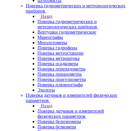
Штихмассы
Поверка гидрометрических и метеорологических
приборов
Назад
Поверка гидрометрических и
метеорологических приборов
Вертушки гидрометрические
Мареографы
Мерзлотомеры
Поверка гидрофона
Поверка метеостанции
Поверка метроштока
Поверка осадкомера
Поверка перепадометра
Поверка пиранометра
Поверка пиргелиометра
Поверка плювиографа
Эхолоты
Поверка датчиков и измерителей физических
параметров
Назад
Поверка датчиков и измерителей
физических параметров
Поверка белизномера
Поверка белкомера