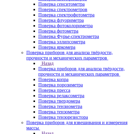
Поверка сенситометра
Поверка спектрометров
Поверка спектрофотометра
Поверка флуориметра
Поверка фотоколориметра
Поверка фотометра
Поверка Фурье-спектрометра
Поверка эллипсометра
Поверка яркомера
Поверка приборов для анализа твёрдости,
прочности и механических параметров
Назад
Поверка приборов для анализа твёрдости,
прочности и механических параметров
Поверка копра
Поверка порозиметра
Поверка пресса
Поверка релаксометра
Поверка твердомера
Поверка тензиометра
Поверка тензометра
Поверка тензорезистора
Поверка приборов для взвешивания и измерения
массы
Назад