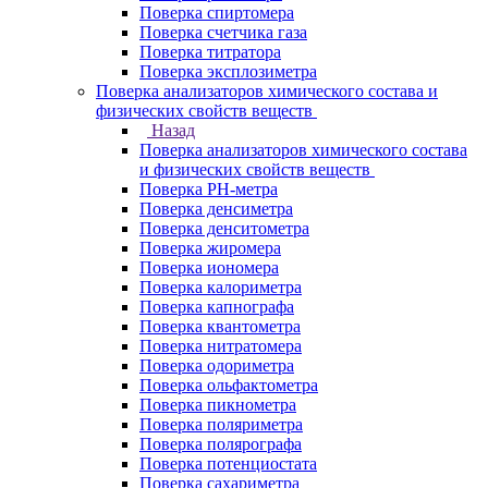
Поверка спиртомера
Поверка счетчика газа
Поверка титратора
Поверка эксплозиметра
Поверка анализаторов химического состава и
физических свойств веществ
Назад
Поверка анализаторов химического состава
и физических свойств веществ
Поверка PH-метра
Поверка денсиметра
Поверка денситометра
Поверка жиромера
Поверка иономера
Поверка калориметра
Поверка капнографа
Поверка квантометра
Поверка нитратомера
Поверка одориметра
Поверка ольфактометра
Поверка пикнометра
Поверка поляриметра
Поверка полярографа
Поверка потенциостата
Поверка сахариметра