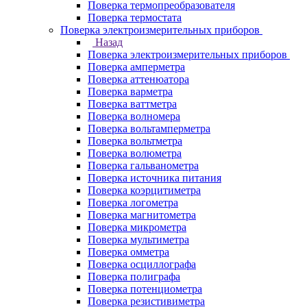
Поверка термопреобразователя
Поверка термостата
Поверка электроизмерительных приборов
Назад
Поверка электроизмерительных приборов
Поверка амперметра
Поверка аттенюатора
Поверка варметра
Поверка ваттметра
Поверка волномера
Поверка вольтамперметра
Поверка вольтметра
Поверка волюметра
Поверка гальванометра
Поверка источника питания
Поверка коэрцитиметра
Поверка логометра
Поверка магнитометра
Поверка микрометра
Поверка мультиметра
Поверка омметра
Поверка осциллографа
Поверка полиграфа
Поверка потенциометра
Поверка резистивиметра