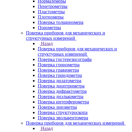
Нормалемеры
Пенетрометры
Пластометры
Плотномеры
Поверка толщиномера
Порометры
Поверка приборов для механических и
структурных измерений
Назад
Поверка приборов для механических и
структурных измерений
Поверка гистерезисографа
Поверка гониометра
Поверка гравиметра
Поверка гриндометра
Поверка дилатометра
Поверка диоптриметра
Поверка дифрактометра
Поверка диэлькометра
Поверка интерферометра
Поверка линзметра
Поверка структуроскопа
Поверка эвольвентомера
Поверка приборов для механических измерений
Назад