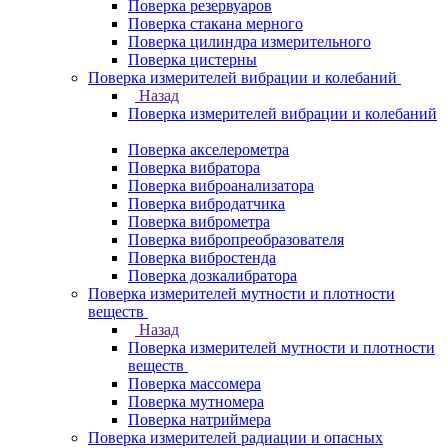
Поверка резервуаров
Поверка стакана мерного
Поверка цилиндра измерительного
Поверка цистерны
Поверка измерителей вибрации и колебаний
Назад
Поверка измерителей вибрации и колебаний
Поверка акселерометра
Поверка вибратора
Поверка виброанализатора
Поверка вибродатчика
Поверка виброметра
Поверка вибропреобразователя
Поверка вибростенда
Поверка дозкалибратора
Поверка измерителей мутности и плотности
веществ
Назад
Поверка измерителей мутности и плотности
веществ
Поверка массомера
Поверка мутномера
Поверка натриймера
Поверка измерителей радиации и опасных