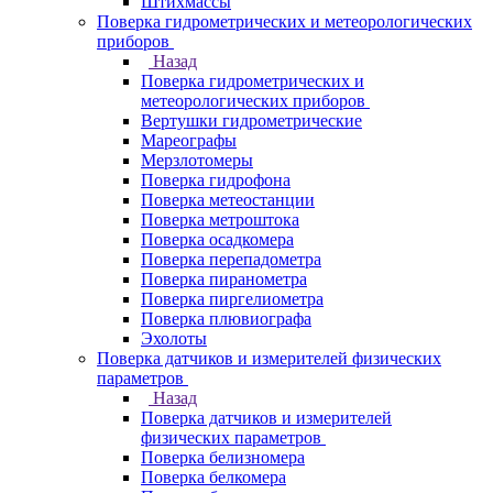
Штихмассы
Поверка гидрометрических и метеорологических
приборов
Назад
Поверка гидрометрических и
метеорологических приборов
Вертушки гидрометрические
Мареографы
Мерзлотомеры
Поверка гидрофона
Поверка метеостанции
Поверка метроштока
Поверка осадкомера
Поверка перепадометра
Поверка пиранометра
Поверка пиргелиометра
Поверка плювиографа
Эхолоты
Поверка датчиков и измерителей физических
параметров
Назад
Поверка датчиков и измерителей
физических параметров
Поверка белизномера
Поверка белкомера