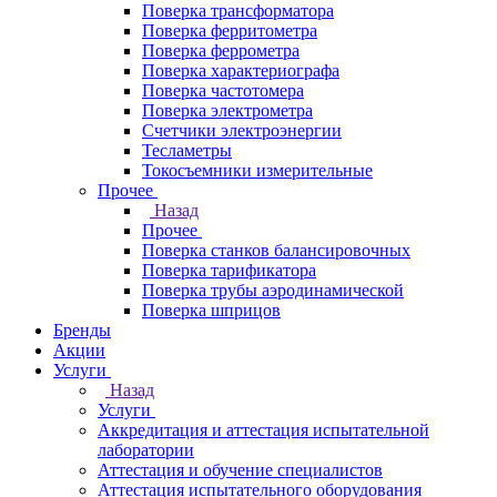
Поверка трансформатора
Поверка ферритометра
Поверка феррометра
Поверка характериографа
Поверка частотомера
Поверка электрометра
Счетчики электроэнергии
Тесламетры
Токосъемники измерительные
Прочее
Назад
Прочее
Поверка станков балансировочных
Поверка тарификатора
Поверка трубы аэродинамической
Поверка шприцов
Бренды
Акции
Услуги
Назад
Услуги
Аккредитация и аттестация испытательной
лаборатории
Аттестация и обучение специалистов
Аттестация испытательного оборудования