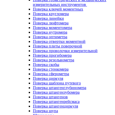
измерительных инструментов
Поверка ключей моментных
Поверка кругломера
Поверка линейки
Поверка люфтомера
Поверка моментомера
Поверка нутромера
Поверка оптиметра
Поверка отвертки моментной
Поверка плиты поверочной
Поверка проволочки измерительной
Поверка прогибомера
Поверка резольвометра
Поверка скобы
Поверка стенкомера
Поверка сферометра
Поверка циркуля
Поверка шаблона путевого
Поверка штангенглубиномера
Поверка штангензубомера
Поверка штангенов
Поверка штангенрейсмаса
Поверка штангенциркуля
Поверка щупа