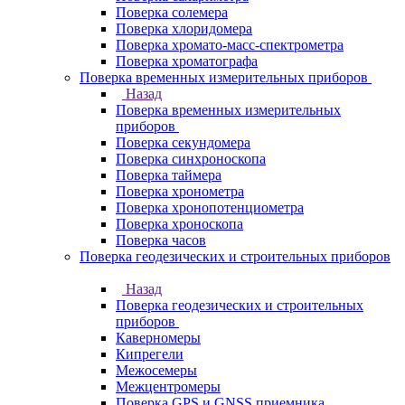
Поверка солемера
Поверка хлоридомера
Поверка хромато-масс-спектрометра
Поверка хроматографа
Поверка временных измерительных приборов
Назад
Поверка временных измерительных
приборов
Поверка секундомера
Поверка синхроноскопа
Поверка таймера
Поверка хронометра
Поверка хронопотенциометра
Поверка хроноскопа
Поверка часов
Поверка геодезических и строительных приборов
Назад
Поверка геодезических и строительных
приборов
Каверномеры
Кипрегели
Межосемеры
Межцентромеры
Поверка GPS и GNSS приемника