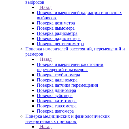
выбросов
Назад
Поверка измерителей радиации и опасных
выбросов
Поверка дозиметра
Поверка дымомера
Поверка радиометра
Поверка радиотестера
Поверка рентгенометра
Поверка измерителей расстояний, перемещений и
размеров
Назад
Поверка измерителей расстояний,
перемещений и размеров
Поверка глубиномера
Поверка дальномера
Поверка датчика перемещения
Поверка длиномера
Поверка зубомера
Поверка катетомера
Поверка таксометра
Поверка шагомера
Поверка медицинских и физиологических
измерительных приборов
Назад