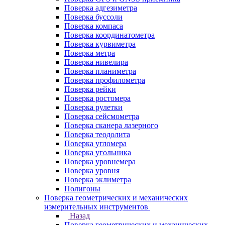
Поверка адгезиметра
Поверка буссоли
Поверка компаса
Поверка координатометра
Поверка курвиметра
Поверка метра
Поверка нивелира
Поверка планиметра
Поверка профилометра
Поверка рейки
Поверка ростомера
Поверка рулетки
Поверка сейсмометра
Поверка сканера лазерного
Поверка теодолита
Поверка угломера
Поверка угольника
Поверка уровнемера
Поверка уровня
Поверка эклиметра
Полигоны
Поверка геометрических и механических
измерительных инструментов
Назад
Поверка геометрических и механических