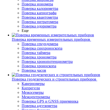
Поверка иономера
Поверка калориметра
Поверка капнографа
Поверка квантометра
Поверка нитратомера
Поверка одориметра
Еще
Поверка временных измерительных приборов
Поверка секундомера
Поверка синхроноскопа
Поверка таймера
Поверка хронометра
Поверка хронопотенциометра
Поверка хроноскопа
Поверка часов
Поверка геодезических и строительных приборов
Каверномеры
Кипрегели
Межосемеры
Межцентромеры
Поверка GPS и GNSS приемника
Поверка адгезиметра