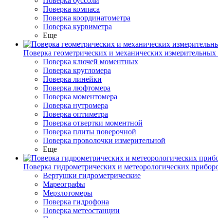
Поверка буссоли
Поверка компаса
Поверка координатометра
Поверка курвиметра
Еще
Поверка геометрических и механических измерительных
Поверка ключей моментных
Поверка кругломера
Поверка линейки
Поверка люфтомера
Поверка моментомера
Поверка нутромера
Поверка оптиметра
Поверка отвертки моментной
Поверка плиты поверочной
Поверка проволочки измерительной
Еще
Поверка гидрометрических и метеорологических прибор
Вертушки гидрометрические
Мареографы
Мерзлотомеры
Поверка гидрофона
Поверка метеостанции