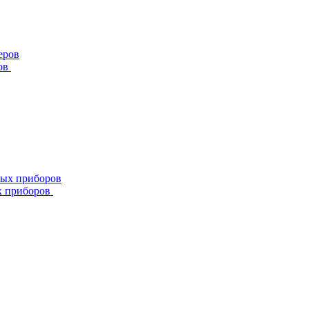
ов
х приборов