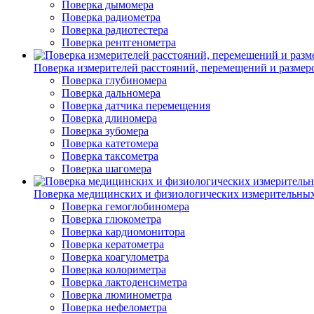
Поверка дымомера
Поверка радиометра
Поверка радиотестера
Поверка рентгенометра
Поверка измерителей расстояний, перемещений и размер
Поверка глубиномера
Поверка дальномера
Поверка датчика перемещения
Поверка длиномера
Поверка зубомера
Поверка катетомера
Поверка таксометра
Поверка шагомера
Поверка медицинских и физиологических измерительны
Поверка гемоглобиномера
Поверка глюкометра
Поверка кардиомонитора
Поверка кератометра
Поверка коагулометра
Поверка колориметра
Поверка лактоденсиметра
Поверка люминометра
Поверка нефелометра