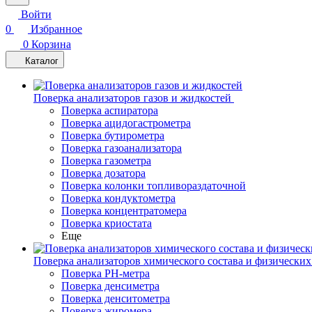
Войти
0
Избранное
0
Корзина
Каталог
Поверка анализаторов газов и жидкостей
Поверка аспиратора
Поверка ацидогастрометра
Поверка бутирометра
Поверка газоанализатора
Поверка газометра
Поверка дозатора
Поверка колонки топливораздаточной
Поверка кондуктометра
Поверка концентратомера
Поверка криостата
Еще
Поверка анализаторов химического состава и физических
Поверка PH-метра
Поверка денсиметра
Поверка денситометра
Поверка жиромера