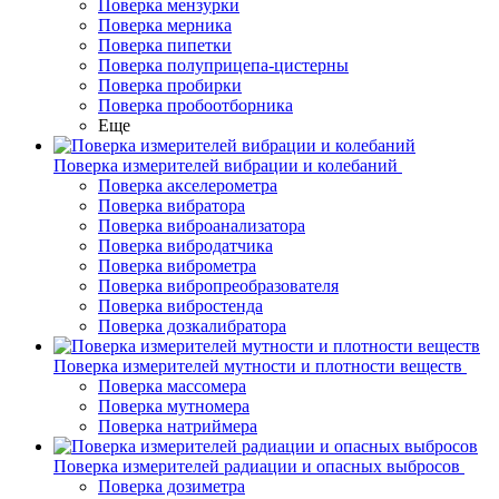
Поверка мензурки
Поверка мерника
Поверка пипетки
Поверка полуприцепа-цистерны
Поверка пробирки
Поверка пробоотборника
Еще
Поверка измерителей вибрации и колебаний
Поверка акселерометра
Поверка вибратора
Поверка виброанализатора
Поверка вибродатчика
Поверка виброметра
Поверка вибропреобразователя
Поверка вибростенда
Поверка дозкалибратора
Поверка измерителей мутности и плотности веществ
Поверка массомера
Поверка мутномера
Поверка натриймера
Поверка измерителей радиации и опасных выбросов
Поверка дозиметра