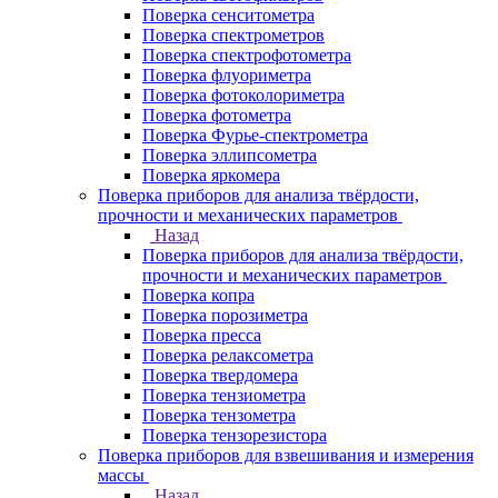
Поверка сенситометра
Поверка спектрометров
Поверка спектрофотометра
Поверка флуориметра
Поверка фотоколориметра
Поверка фотометра
Поверка Фурье-спектрометра
Поверка эллипсометра
Поверка яркомера
Поверка приборов для анализа твёрдости,
прочности и механических параметров
Назад
Поверка приборов для анализа твёрдости,
прочности и механических параметров
Поверка копра
Поверка порозиметра
Поверка пресса
Поверка релаксометра
Поверка твердомера
Поверка тензиометра
Поверка тензометра
Поверка тензорезистора
Поверка приборов для взвешивания и измерения
массы
Назад