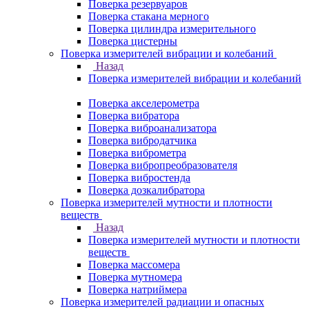
Поверка резервуаров
Поверка стакана мерного
Поверка цилиндра измерительного
Поверка цистерны
Поверка измерителей вибрации и колебаний
Назад
Поверка измерителей вибрации и колебаний
Поверка акселерометра
Поверка вибратора
Поверка виброанализатора
Поверка вибродатчика
Поверка виброметра
Поверка вибропреобразователя
Поверка вибростенда
Поверка дозкалибратора
Поверка измерителей мутности и плотности
веществ
Назад
Поверка измерителей мутности и плотности
веществ
Поверка массомера
Поверка мутномера
Поверка натриймера
Поверка измерителей радиации и опасных