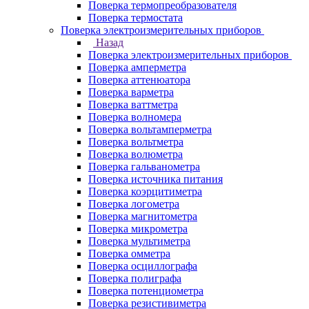
Поверка термопреобразователя
Поверка термостата
Поверка электроизмерительных приборов
Назад
Поверка электроизмерительных приборов
Поверка амперметра
Поверка аттенюатора
Поверка варметра
Поверка ваттметра
Поверка волномера
Поверка вольтамперметра
Поверка вольтметра
Поверка волюметра
Поверка гальванометра
Поверка источника питания
Поверка коэрцитиметра
Поверка логометра
Поверка магнитометра
Поверка микрометра
Поверка мультиметра
Поверка омметра
Поверка осциллографа
Поверка полиграфа
Поверка потенциометра
Поверка резистивиметра