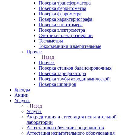
Поверка трансформатора
Поверка ферритометра
Поверка феррометра
Поверка характериографа
Поверка частотомера
Поверка электрометра
Счетчики электроэнергии
Тесламетры
Токосъемники измерительные
Прочее
Назад
Прочее
Поверка станков балансировочных
Поверка тарификатора
Поверка трубы аэродинамической
Поверка шприцов
Бренды
Акции
Услуги
Назад
Услуги
Аккредитация и аттестация испытательной
лаборатории
Аттестация и обучение специалистов
Аттестация испытательного оборудования