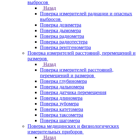
выбросов
Назад
Поверка измерителей радиации и опасных
выбросов
Поверка дозиметра
Поверка дымомера
Поверка радиометра
Поверка радиотестера
Поверка рентгенометра
Поверка измерителей расстояний, перемещений и
размеров
Назад
Поверка измерителей расстояний,
перемещений и размеров
Поверка глубиномера
Поверка дальномера
Поверка датчика перемещения
Поверка длиномера
Поверка зубомера
Поверка катетомера
Поверка таксометра
Поверка шагомера
Поверка медицинских и физиологических
измерительных приборов
Назад