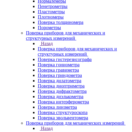
Нормалемеры
Пенетрометры
Пластометры
Плотномеры
Поверка толщиномера
Порометры
Поверка приборов для механических и
структурных измерений
Назад
Поверка приборов для механических и
структурных измерений
Поверка гистерезисографа
Поверка гониометра
Поверка гравиметра
Поверка гриндометра
Поверка дилатометра
Поверка диоптриметра
Поверка дифрактометра
Поверка диэлькометра
Поверка интерферометра
Поверка линзметра
Поверка структуроскопа
Поверка эвольвентомера
Поверка приборов для механических измерений
Назад