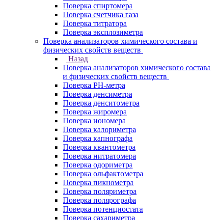
Поверка спиртомера
Поверка счетчика газа
Поверка титратора
Поверка эксплозиметра
Поверка анализаторов химического состава и
физических свойств веществ
Назад
Поверка анализаторов химического состава
и физических свойств веществ
Поверка PH-метра
Поверка денсиметра
Поверка денситометра
Поверка жиромера
Поверка иономера
Поверка калориметра
Поверка капнографа
Поверка квантометра
Поверка нитратомера
Поверка одориметра
Поверка ольфактометра
Поверка пикнометра
Поверка поляриметра
Поверка полярографа
Поверка потенциостата
Поверка сахариметра