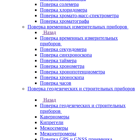
Поверка солемера
Поверка хлоридомера
Поверка хромато-масс-спектрометра
Поверка хроматографа
Поверка временных измерительных приборов
Назад
Поверка временных измерительных
приборов
Поверка секундомера
Поверка синхроноскопа
Поверка таймера
Поверка хронометра
Поверка хронопотенциометра
Поверка хроноскопа
Поверка часов
Поверка геодезических и строительных приборов
Назад
Поверка геодезических и строительных
приборов
Каверномеры
Кипрегели
Межосемеры
Межцентромеры
Поверка GPS и GNSS приемника