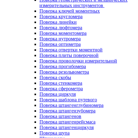
измерительных инструментов
Поверка ключей моментных
Поверка кругломера
Поверка линейки
Поверка люфтомера
Поверка моментомера
Поверка нутромера
Поверка оптиметра
Поверка отвертки моментной
Поверка плиты поверочной
Поверка проволочки измерительной
Поверка прогибомера
Поверка резольвометра
Поверка скобы
Поверка стенкомера
Поверка сферометра
Поверка циркуля
Поверка шаблона путевого
Поверка штангенглубиномера
Поверка штангензубомера
Поверка штангенов
Поверка штангенрейсмаса
Поверка штангенциркуля
Поверка щупа