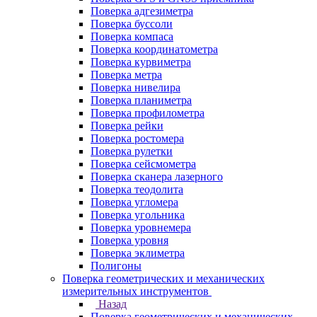
Поверка адгезиметра
Поверка буссоли
Поверка компаса
Поверка координатометра
Поверка курвиметра
Поверка метра
Поверка нивелира
Поверка планиметра
Поверка профилометра
Поверка рейки
Поверка ростомера
Поверка рулетки
Поверка сейсмометра
Поверка сканера лазерного
Поверка теодолита
Поверка угломера
Поверка угольника
Поверка уровнемера
Поверка уровня
Поверка эклиметра
Полигоны
Поверка геометрических и механических
измерительных инструментов
Назад
Поверка геометрических и механических