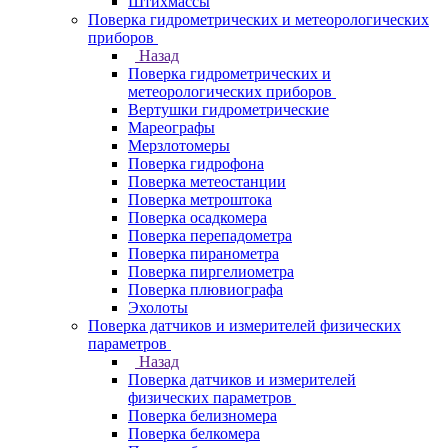
Штихмассы
Поверка гидрометрических и метеорологических
приборов
Назад
Поверка гидрометрических и
метеорологических приборов
Вертушки гидрометрические
Мареографы
Мерзлотомеры
Поверка гидрофона
Поверка метеостанции
Поверка метроштока
Поверка осадкомера
Поверка перепадометра
Поверка пиранометра
Поверка пиргелиометра
Поверка плювиографа
Эхолоты
Поверка датчиков и измерителей физических
параметров
Назад
Поверка датчиков и измерителей
физических параметров
Поверка белизномера
Поверка белкомера