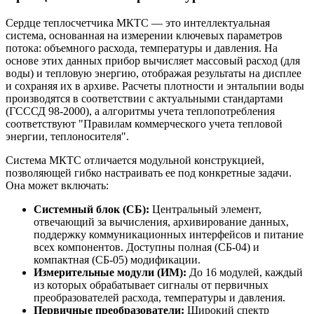
Сердце теплосчетчика МКТС — это интеллектуальная
система, основанная на измерении ключевых параметров
потока: объемного расхода, температуры и давления. На
основе этих данных прибор вычисляет массовый расход (для
воды) и тепловую энергию, отображая результаты на дисплее
и сохраняя их в архиве. Расчеты плотности и энтальпии воды
производятся в соответствии с актуальными стандартами
(ГСССД 98-2000), а алгоритмы учета теплопотребления
соответствуют "Правилам коммерческого учета тепловой
энергии, теплоносителя".
Система МКТС отличается модульной конструкцией,
позволяющей гибко настраивать ее под конкретные задачи.
Она может включать:
Системный блок (СБ):
Центральный элемент,
отвечающий за вычисления, архивирование данных,
поддержку коммуникационных интерфейсов и питание
всех компонентов. Доступны полная (СБ-04) и
компактная (СБ-05) модификации.
Измерительные модули (ИМ):
До 16 модулей, каждый
из которых обрабатывает сигналы от первичных
преобразователей расхода, температуры и давления.
Первичные преобразователи:
Широкий спектр