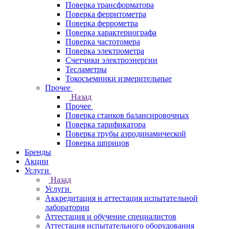
Поверка трансформатора
Поверка ферритометра
Поверка феррометра
Поверка характериографа
Поверка частотомера
Поверка электрометра
Счетчики электроэнергии
Тесламетры
Токосъемники измерительные
Прочее
Назад
Прочее
Поверка станков балансировочных
Поверка тарификатора
Поверка трубы аэродинамической
Поверка шприцов
Бренды
Акции
Услуги
Назад
Услуги
Аккредитация и аттестация испытательной
лаборатории
Аттестация и обучение специалистов
Аттестация испытательного оборудования