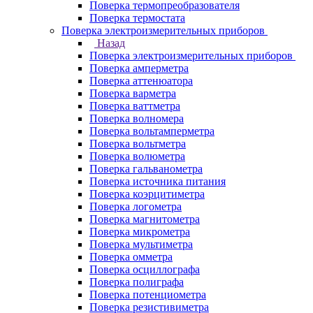
Поверка термопреобразователя
Поверка термостата
Поверка электроизмерительных приборов
Назад
Поверка электроизмерительных приборов
Поверка амперметра
Поверка аттенюатора
Поверка варметра
Поверка ваттметра
Поверка волномера
Поверка вольтамперметра
Поверка вольтметра
Поверка волюметра
Поверка гальванометра
Поверка источника питания
Поверка коэрцитиметра
Поверка логометра
Поверка магнитометра
Поверка микрометра
Поверка мультиметра
Поверка омметра
Поверка осциллографа
Поверка полиграфа
Поверка потенциометра
Поверка резистивиметра