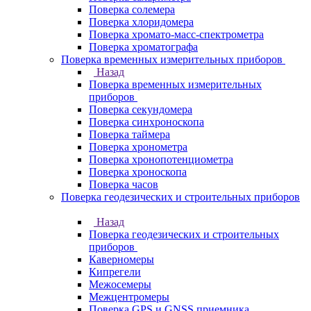
Поверка солемера
Поверка хлоридомера
Поверка хромато-масс-спектрометра
Поверка хроматографа
Поверка временных измерительных приборов
Назад
Поверка временных измерительных
приборов
Поверка секундомера
Поверка синхроноскопа
Поверка таймера
Поверка хронометра
Поверка хронопотенциометра
Поверка хроноскопа
Поверка часов
Поверка геодезических и строительных приборов
Назад
Поверка геодезических и строительных
приборов
Каверномеры
Кипрегели
Межосемеры
Межцентромеры
Поверка GPS и GNSS приемника