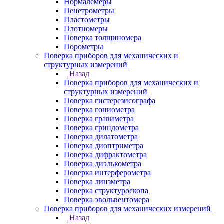
Нормалемеры
Пенетрометры
Пластометры
Плотномеры
Поверка толщиномера
Порометры
Поверка приборов для механических и
структурных измерений
Назад
Поверка приборов для механических и
структурных измерений
Поверка гистерезисографа
Поверка гониометра
Поверка гравиметра
Поверка гриндометра
Поверка дилатометра
Поверка диоптриметра
Поверка дифрактометра
Поверка диэлькометра
Поверка интерферометра
Поверка линзметра
Поверка структуроскопа
Поверка эвольвентомера
Поверка приборов для механических измерений
Назад