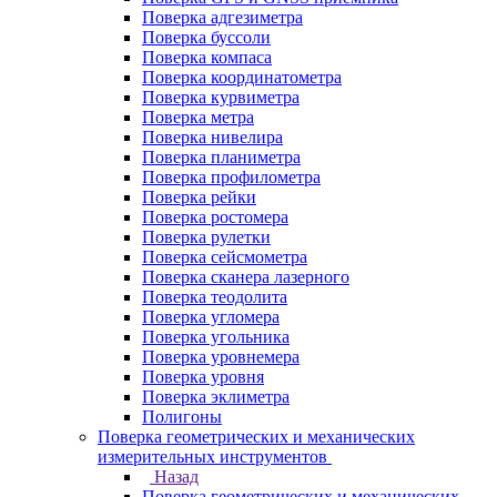
Поверка адгезиметра
Поверка буссоли
Поверка компаса
Поверка координатометра
Поверка курвиметра
Поверка метра
Поверка нивелира
Поверка планиметра
Поверка профилометра
Поверка рейки
Поверка ростомера
Поверка рулетки
Поверка сейсмометра
Поверка сканера лазерного
Поверка теодолита
Поверка угломера
Поверка угольника
Поверка уровнемера
Поверка уровня
Поверка эклиметра
Полигоны
Поверка геометрических и механических
измерительных инструментов
Назад
Поверка геометрических и механических