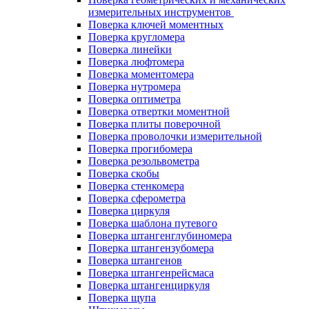
измерительных инструментов
Поверка ключей моментных
Поверка кругломера
Поверка линейки
Поверка люфтомера
Поверка моментомера
Поверка нутромера
Поверка оптиметра
Поверка отвертки моментной
Поверка плиты поверочной
Поверка проволочки измерительной
Поверка прогибомера
Поверка резольвометра
Поверка скобы
Поверка стенкомера
Поверка сферометра
Поверка циркуля
Поверка шаблона путевого
Поверка штангенглубиномера
Поверка штангензубомера
Поверка штангенов
Поверка штангенрейсмаса
Поверка штангенциркуля
Поверка щупа