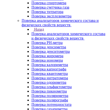
Поверка спиртомера
Поверка счетчика газа
Поверка титратора
Поверка эксплозиметра
Поверка анализаторов химического состава и
физических свойств веществ
Назад
Поверка анализаторов химического состава
и физических свойств веществ
Поверка PH-метра
Поверка денсиметра
Поверка денситометра
Поверка жиромера
Поверка иономера
Поверка калориметра
Поверка капнографа
Поверка квантометра
Поверка нитратомера
Поверка одориметра
Поверка ольфактометра
Поверка пикнометра
Поверка поляриметра
Поверка полярографа
Поверка потенциостата
Поверка сахариметра