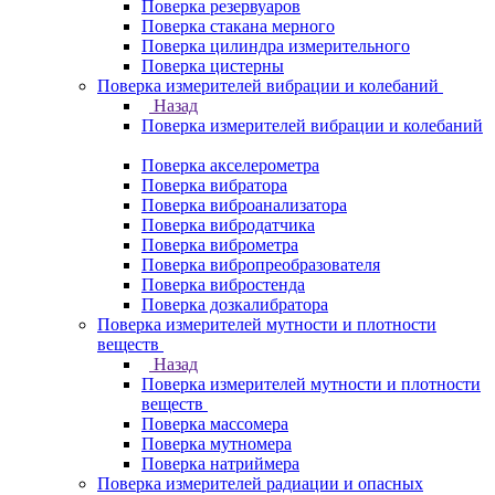
Поверка резервуаров
Поверка стакана мерного
Поверка цилиндра измерительного
Поверка цистерны
Поверка измерителей вибрации и колебаний
Назад
Поверка измерителей вибрации и колебаний
Поверка акселерометра
Поверка вибратора
Поверка виброанализатора
Поверка вибродатчика
Поверка виброметра
Поверка вибропреобразователя
Поверка вибростенда
Поверка дозкалибратора
Поверка измерителей мутности и плотности
веществ
Назад
Поверка измерителей мутности и плотности
веществ
Поверка массомера
Поверка мутномера
Поверка натриймера
Поверка измерителей радиации и опасных