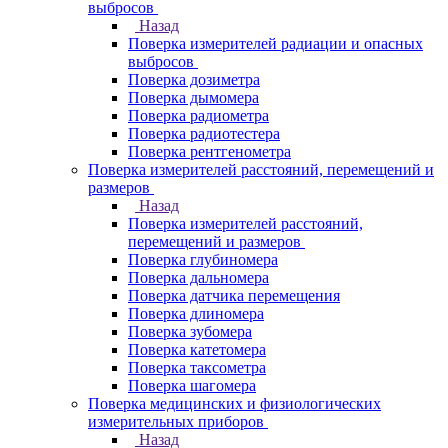
выбросов
Назад
Поверка измерителей радиации и опасных
выбросов
Поверка дозиметра
Поверка дымомера
Поверка радиометра
Поверка радиотестера
Поверка рентгенометра
Поверка измерителей расстояний, перемещений и
размеров
Назад
Поверка измерителей расстояний,
перемещений и размеров
Поверка глубиномера
Поверка дальномера
Поверка датчика перемещения
Поверка длиномера
Поверка зубомера
Поверка катетомера
Поверка таксометра
Поверка шагомера
Поверка медицинских и физиологических
измерительных приборов
Назад