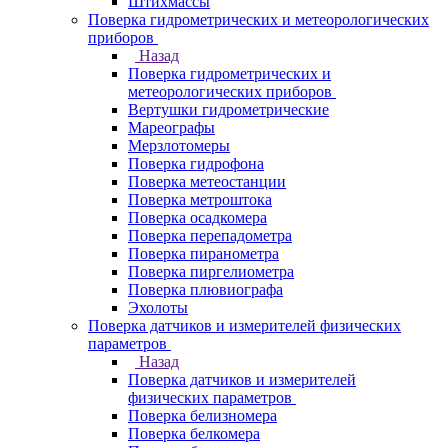
Штихмассы
Поверка гидрометрических и метеорологических
приборов
Назад
Поверка гидрометрических и
метеорологических приборов
Вертушки гидрометрические
Мареографы
Мерзлотомеры
Поверка гидрофона
Поверка метеостанции
Поверка метроштока
Поверка осадкомера
Поверка перепадометра
Поверка пиранометра
Поверка пиргелиометра
Поверка плювиографа
Эхолоты
Поверка датчиков и измерителей физических
параметров
Назад
Поверка датчиков и измерителей
физических параметров
Поверка белизномера
Поверка белкомера