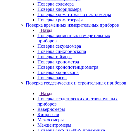
Поверка солемера
Поверка хлоридомера
Поверка хромато-масс-спектрометра
Поверка хроматографа
Поверка временных измерительных приборов
Назад
Поверка временных измерительных
приборов
Поверка секундомера
Поверка синхроноскопа
Поверка таймера
Поверка хронометра
Поверка хронопотенциометра
Поверка хроноскопа
Поверка часов
Поверка геодезических и строительных приборов
Назад
Поверка геодезических и строительных
приборов
Каверномеры
Кипрегели
Межосемеры
Межцентромеры
Поверка GPS и GNSS приемника