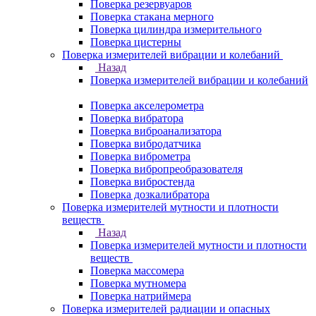
Поверка резервуаров
Поверка стакана мерного
Поверка цилиндра измерительного
Поверка цистерны
Поверка измерителей вибрации и колебаний
Назад
Поверка измерителей вибрации и колебаний
Поверка акселерометра
Поверка вибратора
Поверка виброанализатора
Поверка вибродатчика
Поверка виброметра
Поверка вибропреобразователя
Поверка вибростенда
Поверка дозкалибратора
Поверка измерителей мутности и плотности
веществ
Назад
Поверка измерителей мутности и плотности
веществ
Поверка массомера
Поверка мутномера
Поверка натриймера
Поверка измерителей радиации и опасных