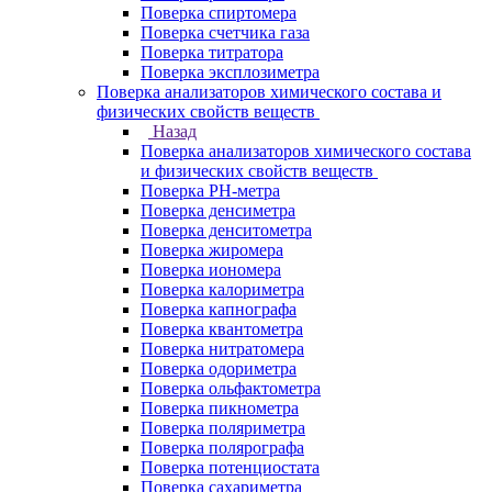
Поверка спиртомера
Поверка счетчика газа
Поверка титратора
Поверка эксплозиметра
Поверка анализаторов химического состава и
физических свойств веществ
Назад
Поверка анализаторов химического состава
и физических свойств веществ
Поверка PH-метра
Поверка денсиметра
Поверка денситометра
Поверка жиромера
Поверка иономера
Поверка калориметра
Поверка капнографа
Поверка квантометра
Поверка нитратомера
Поверка одориметра
Поверка ольфактометра
Поверка пикнометра
Поверка поляриметра
Поверка полярографа
Поверка потенциостата
Поверка сахариметра