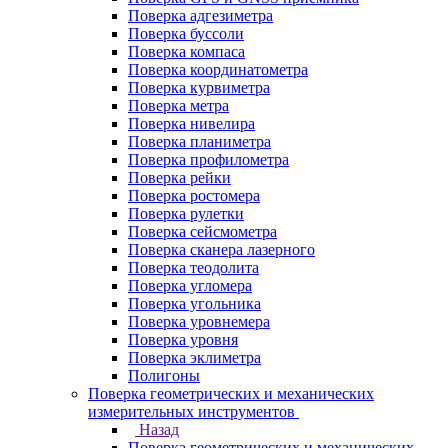
Поверка адгезиметра
Поверка буссоли
Поверка компаса
Поверка координатометра
Поверка курвиметра
Поверка метра
Поверка нивелира
Поверка планиметра
Поверка профилометра
Поверка рейки
Поверка ростомера
Поверка рулетки
Поверка сейсмометра
Поверка сканера лазерного
Поверка теодолита
Поверка угломера
Поверка угольника
Поверка уровнемера
Поверка уровня
Поверка эклиметра
Полигоны
Поверка геометрических и механических
измерительных инструментов
Назад
Поверка геометрических и механических