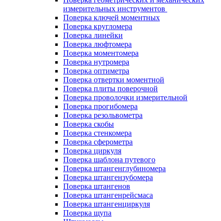
измерительных инструментов
Поверка ключей моментных
Поверка кругломера
Поверка линейки
Поверка люфтомера
Поверка моментомера
Поверка нутромера
Поверка оптиметра
Поверка отвертки моментной
Поверка плиты поверочной
Поверка проволочки измерительной
Поверка прогибомера
Поверка резольвометра
Поверка скобы
Поверка стенкомера
Поверка сферометра
Поверка циркуля
Поверка шаблона путевого
Поверка штангенглубиномера
Поверка штангензубомера
Поверка штангенов
Поверка штангенрейсмаса
Поверка штангенциркуля
Поверка щупа