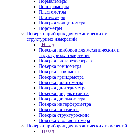
Нормалемеры
Пенетрометры
Пластометры
Плотномеры
Поверка толщиномера
Порометры
Поверка приборов для механических и
структурных измерений
Назад
Поверка приборов для механических и
структурных измерений
Поверка гистерезисографа
Поверка гониометра
Поверка гравиметра
Поверка гриндометра
Поверка дилатометра
Поверка диоптриметра
Поверка дифрактометра
Поверка диэлькометра
Поверка интерферометра
Поверка линзметра
Поверка структуроскопа
Поверка эвольвентомера
Поверка приборов для механических измерений
Назад