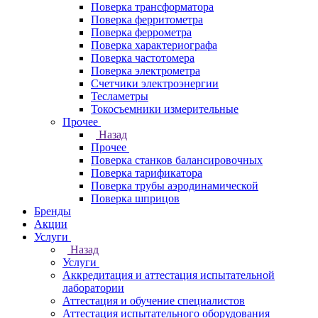
Поверка трансформатора
Поверка ферритометра
Поверка феррометра
Поверка характериографа
Поверка частотомера
Поверка электрометра
Счетчики электроэнергии
Тесламетры
Токосъемники измерительные
Прочее
Назад
Прочее
Поверка станков балансировочных
Поверка тарификатора
Поверка трубы аэродинамической
Поверка шприцов
Бренды
Акции
Услуги
Назад
Услуги
Аккредитация и аттестация испытательной
лаборатории
Аттестация и обучение специалистов
Аттестация испытательного оборудования