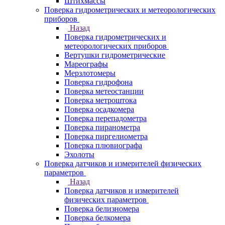
Штихмассы
Поверка гидрометрических и метеорологических
приборов
Назад
Поверка гидрометрических и
метеорологических приборов
Вертушки гидрометрические
Мареографы
Мерзлотомеры
Поверка гидрофона
Поверка метеостанции
Поверка метроштока
Поверка осадкомера
Поверка перепадометра
Поверка пиранометра
Поверка пиргелиометра
Поверка плювиографа
Эхолоты
Поверка датчиков и измерителей физических
параметров
Назад
Поверка датчиков и измерителей
физических параметров
Поверка белизномера
Поверка белкомера