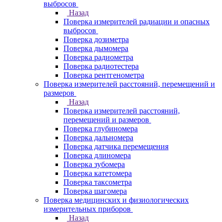
выбросов
Назад
Поверка измерителей радиации и опасных
выбросов
Поверка дозиметра
Поверка дымомера
Поверка радиометра
Поверка радиотестера
Поверка рентгенометра
Поверка измерителей расстояний, перемещений и
размеров
Назад
Поверка измерителей расстояний,
перемещений и размеров
Поверка глубиномера
Поверка дальномера
Поверка датчика перемещения
Поверка длиномера
Поверка зубомера
Поверка катетомера
Поверка таксометра
Поверка шагомера
Поверка медицинских и физиологических
измерительных приборов
Назад