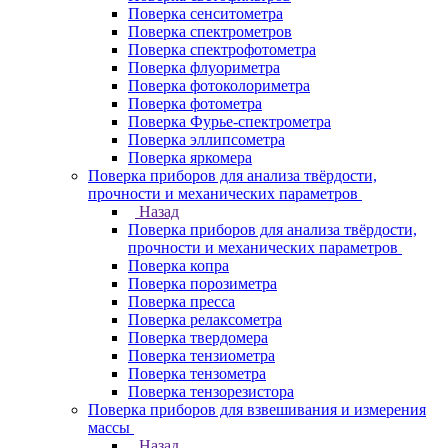
Поверка сенситометра
Поверка спектрометров
Поверка спектрофотометра
Поверка флуориметра
Поверка фотоколориметра
Поверка фотометра
Поверка Фурье-спектрометра
Поверка эллипсометра
Поверка яркомера
Поверка приборов для анализа твёрдости,
прочности и механических параметров
Назад
Поверка приборов для анализа твёрдости,
прочности и механических параметров
Поверка копра
Поверка порозиметра
Поверка пресса
Поверка релаксометра
Поверка твердомера
Поверка тензиометра
Поверка тензометра
Поверка тензорезистора
Поверка приборов для взвешивания и измерения
массы
Назад