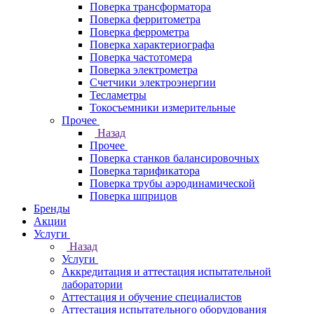
Поверка трансформатора
Поверка ферритометра
Поверка феррометра
Поверка характериографа
Поверка частотомера
Поверка электрометра
Счетчики электроэнергии
Тесламетры
Токосъемники измерительные
Прочее
Назад
Прочее
Поверка станков балансировочных
Поверка тарификатора
Поверка трубы аэродинамической
Поверка шприцов
Бренды
Акции
Услуги
Назад
Услуги
Аккредитация и аттестация испытательной
лаборатории
Аттестация и обучение специалистов
Аттестация испытательного оборудования