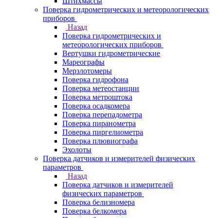
Штихмассы
Поверка гидрометрических и метеорологических
приборов
Назад
Поверка гидрометрических и
метеорологических приборов
Вертушки гидрометрические
Мареографы
Мерзлотомеры
Поверка гидрофона
Поверка метеостанции
Поверка метроштока
Поверка осадкомера
Поверка перепадометра
Поверка пиранометра
Поверка пиргелиометра
Поверка плювиографа
Эхолоты
Поверка датчиков и измерителей физических
параметров
Назад
Поверка датчиков и измерителей
физических параметров
Поверка белизномера
Поверка белкомера