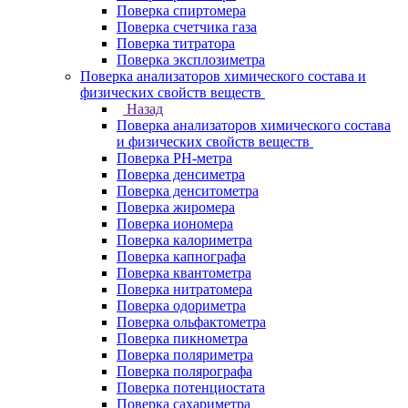
Поверка спиртомера
Поверка счетчика газа
Поверка титратора
Поверка эксплозиметра
Поверка анализаторов химического состава и
физических свойств веществ
Назад
Поверка анализаторов химического состава
и физических свойств веществ
Поверка PH-метра
Поверка денсиметра
Поверка денситометра
Поверка жиромера
Поверка иономера
Поверка калориметра
Поверка капнографа
Поверка квантометра
Поверка нитратомера
Поверка одориметра
Поверка ольфактометра
Поверка пикнометра
Поверка поляриметра
Поверка полярографа
Поверка потенциостата
Поверка сахариметра