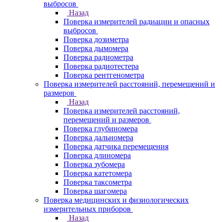
выбросов
Назад
Поверка измерителей радиации и опасных
выбросов
Поверка дозиметра
Поверка дымомера
Поверка радиометра
Поверка радиотестера
Поверка рентгенометра
Поверка измерителей расстояний, перемещений и
размеров
Назад
Поверка измерителей расстояний,
перемещений и размеров
Поверка глубиномера
Поверка дальномера
Поверка датчика перемещения
Поверка длиномера
Поверка зубомера
Поверка катетомера
Поверка таксометра
Поверка шагомера
Поверка медицинских и физиологических
измерительных приборов
Назад