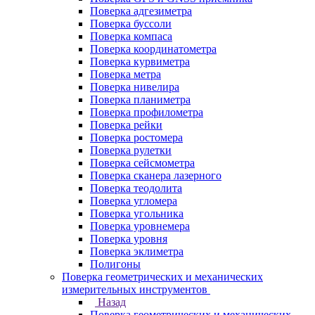
Поверка адгезиметра
Поверка буссоли
Поверка компаса
Поверка координатометра
Поверка курвиметра
Поверка метра
Поверка нивелира
Поверка планиметра
Поверка профилометра
Поверка рейки
Поверка ростомера
Поверка рулетки
Поверка сейсмометра
Поверка сканера лазерного
Поверка теодолита
Поверка угломера
Поверка угольника
Поверка уровнемера
Поверка уровня
Поверка эклиметра
Полигоны
Поверка геометрических и механических
измерительных инструментов
Назад
Поверка геометрических и механических