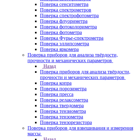
Поверка сенситометра
Поверка спектрометров
Поверка спектрофотометра
Поверка флуориметра
Поверка фотоколориметра
Поверка фотометра
Поверка Фурье-спектрометра
Поверка эллипсометра
Поверка яркомера
Поверка приборов для анализа твёрдости,
прочности и механических параметров
Назад
Поверка приборов для анализа твёрдости,
прочности и механических параметров
Поверка копра
Поверка порозиметра
Поверка пресса
Поверка релаксометра
Поверка твердомера
Поверка тензиометра
Поверка тензометра
Поверка тензорезистора
Поверка приборов для взвешивания и измерения
массы
Назад