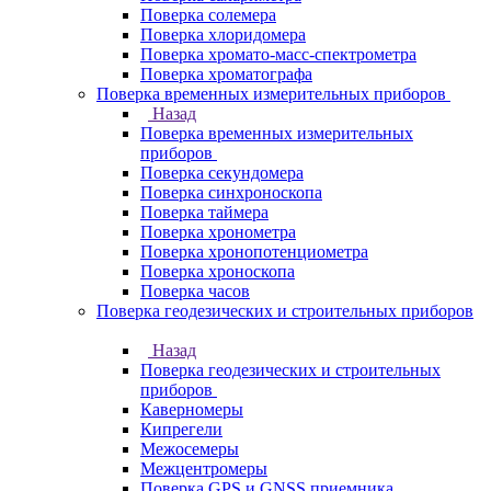
Поверка солемера
Поверка хлоридомера
Поверка хромато-масс-спектрометра
Поверка хроматографа
Поверка временных измерительных приборов
Назад
Поверка временных измерительных
приборов
Поверка секундомера
Поверка синхроноскопа
Поверка таймера
Поверка хронометра
Поверка хронопотенциометра
Поверка хроноскопа
Поверка часов
Поверка геодезических и строительных приборов
Назад
Поверка геодезических и строительных
приборов
Каверномеры
Кипрегели
Межосемеры
Межцентромеры
Поверка GPS и GNSS приемника