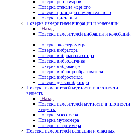
Поверка резервуаров
Поверка стакана мерного
Поверка цилиндра измерительного
Поверка цистерны
Поверка измерителей вибрации и колебаний
Назад
Поверка измерителей вибрации и колебаний
Поверка акселерометра
Поверка вибратора
Поверка виброанализатора
Поверка вибродатчика
Поверка виброметра
Поверка вибропреобразователя
Поверка вибростенда
Поверка дозкалибратора
Поверка измерителей мутности и плотности
веществ
Назад
Поверка измерителей мутности и плотности
веществ
Поверка массомера
Поверка мутномера
Поверка натриймера
Поверка измерителей радиации и опасных