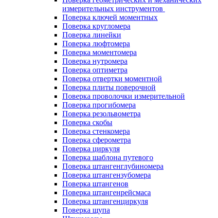
измерительных инструментов
Поверка ключей моментных
Поверка кругломера
Поверка линейки
Поверка люфтомера
Поверка моментомера
Поверка нутромера
Поверка оптиметра
Поверка отвертки моментной
Поверка плиты поверочной
Поверка проволочки измерительной
Поверка прогибомера
Поверка резольвометра
Поверка скобы
Поверка стенкомера
Поверка сферометра
Поверка циркуля
Поверка шаблона путевого
Поверка штангенглубиномера
Поверка штангензубомера
Поверка штангенов
Поверка штангенрейсмаса
Поверка штангенциркуля
Поверка щупа