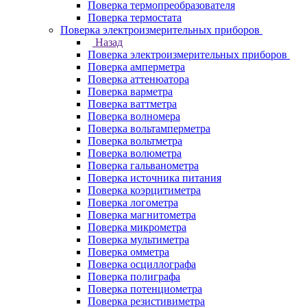
Поверка термопреобразователя
Поверка термостата
Поверка электроизмерительных приборов
Назад
Поверка электроизмерительных приборов
Поверка амперметра
Поверка аттенюатора
Поверка варметра
Поверка ваттметра
Поверка волномера
Поверка вольтамперметра
Поверка вольтметра
Поверка волюметра
Поверка гальванометра
Поверка источника питания
Поверка коэрцитиметра
Поверка логометра
Поверка магнитометра
Поверка микрометра
Поверка мультиметра
Поверка омметра
Поверка осциллографа
Поверка полиграфа
Поверка потенциометра
Поверка резистивиметра