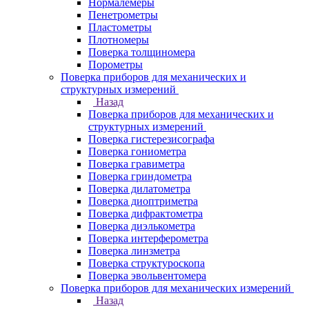
Нормалемеры
Пенетрометры
Пластометры
Плотномеры
Поверка толщиномера
Порометры
Поверка приборов для механических и
структурных измерений
Назад
Поверка приборов для механических и
структурных измерений
Поверка гистерезисографа
Поверка гониометра
Поверка гравиметра
Поверка гриндометра
Поверка дилатометра
Поверка диоптриметра
Поверка дифрактометра
Поверка диэлькометра
Поверка интерферометра
Поверка линзметра
Поверка структуроскопа
Поверка эвольвентомера
Поверка приборов для механических измерений
Назад