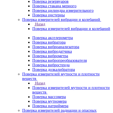
Поверка резервуаров
Поверка стакана мерного
Поверка цилиндра измерительного
Поверка цистерны
Поверка измерителей вибрации и колебаний
Назад
Поверка измерителей вибрации и колебаний
Поверка акселерометра
Поверка вибратора
Поверка виброанализатора
Поверка вибродатчика
Поверка виброметра
Поверка вибропреобразователя
Поверка вибростенда
Поверка дозкалибратора
Поверка измерителей мутности и плотности
веществ
Назад
Поверка измерителей мутности и плотности
веществ
Поверка массомера
Поверка мутномера
Поверка натриймера
Поверка измерителей радиации и опасных