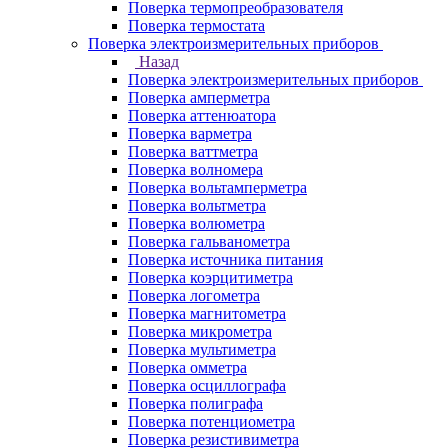
Поверка термопреобразователя
Поверка термостата
Поверка электроизмерительных приборов
Назад
Поверка электроизмерительных приборов
Поверка амперметра
Поверка аттенюатора
Поверка варметра
Поверка ваттметра
Поверка волномера
Поверка вольтамперметра
Поверка вольтметра
Поверка волюметра
Поверка гальванометра
Поверка источника питания
Поверка коэрцитиметра
Поверка логометра
Поверка магнитометра
Поверка микрометра
Поверка мультиметра
Поверка омметра
Поверка осциллографа
Поверка полиграфа
Поверка потенциометра
Поверка резистивиметра