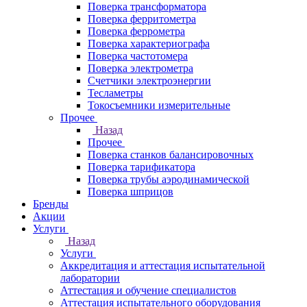
Поверка трансформатора
Поверка ферритометра
Поверка феррометра
Поверка характериографа
Поверка частотомера
Поверка электрометра
Счетчики электроэнергии
Тесламетры
Токосъемники измерительные
Прочее
Назад
Прочее
Поверка станков балансировочных
Поверка тарификатора
Поверка трубы аэродинамической
Поверка шприцов
Бренды
Акции
Услуги
Назад
Услуги
Аккредитация и аттестация испытательной
лаборатории
Аттестация и обучение специалистов
Аттестация испытательного оборудования