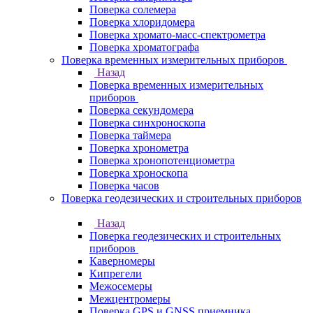
Поверка солемера
Поверка хлоридомера
Поверка хромато-масс-спектрометра
Поверка хроматографа
Поверка временных измерительных приборов
Назад
Поверка временных измерительных
приборов
Поверка секундомера
Поверка синхроноскопа
Поверка таймера
Поверка хронометра
Поверка хронопотенциометра
Поверка хроноскопа
Поверка часов
Поверка геодезических и строительных приборов
Назад
Поверка геодезических и строительных
приборов
Каверномеры
Кипрегели
Межосемеры
Межцентромеры
Поверка GPS и GNSS приемника