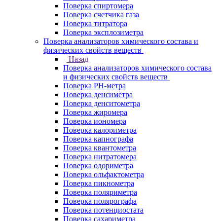
Поверка спиртомера
Поверка счетчика газа
Поверка титратора
Поверка эксплозиметра
Поверка анализаторов химического состава и
физических свойств веществ
Назад
Поверка анализаторов химического состава
и физических свойств веществ
Поверка PH-метра
Поверка денсиметра
Поверка денситометра
Поверка жиромера
Поверка иономера
Поверка калориметра
Поверка капнографа
Поверка квантометра
Поверка нитратомера
Поверка одориметра
Поверка ольфактометра
Поверка пикнометра
Поверка поляриметра
Поверка полярографа
Поверка потенциостата
Поверка сахариметра