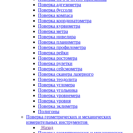
Поверка адгезиметра
Поверка буссоли
Поверка компаса
Поверка координатометра
Поверка курвиметра
Поверка метра
Поверка нивелира
Поверка планиметра
Поверка профилометра
Поверка рейки
Поверка ростомера
Поверка рулетки
Поверка сейсмометра
Поверка сканера лазерного
Поверка теодолита
Поверка угломера
Поверка угольника
Поверка уровнемера
Поверка уровня
Поверка эклиметра
Полигоны
Поверка геометрических и механических
измерительных инструментов
Назад
Поверка геометрических и механических