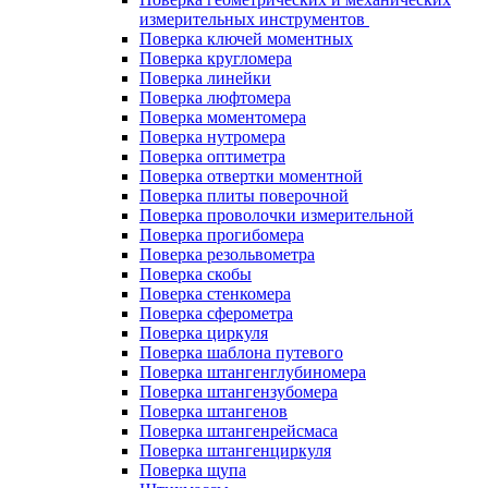
измерительных инструментов
Поверка ключей моментных
Поверка кругломера
Поверка линейки
Поверка люфтомера
Поверка моментомера
Поверка нутромера
Поверка оптиметра
Поверка отвертки моментной
Поверка плиты поверочной
Поверка проволочки измерительной
Поверка прогибомера
Поверка резольвометра
Поверка скобы
Поверка стенкомера
Поверка сферометра
Поверка циркуля
Поверка шаблона путевого
Поверка штангенглубиномера
Поверка штангензубомера
Поверка штангенов
Поверка штангенрейсмаса
Поверка штангенциркуля
Поверка щупа