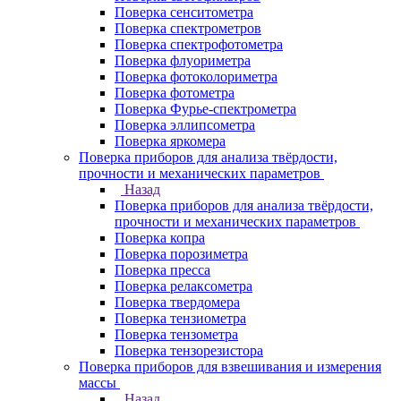
Поверка сенситометра
Поверка спектрометров
Поверка спектрофотометра
Поверка флуориметра
Поверка фотоколориметра
Поверка фотометра
Поверка Фурье-спектрометра
Поверка эллипсометра
Поверка яркомера
Поверка приборов для анализа твёрдости,
прочности и механических параметров
Назад
Поверка приборов для анализа твёрдости,
прочности и механических параметров
Поверка копра
Поверка порозиметра
Поверка пресса
Поверка релаксометра
Поверка твердомера
Поверка тензиометра
Поверка тензометра
Поверка тензорезистора
Поверка приборов для взвешивания и измерения
массы
Назад