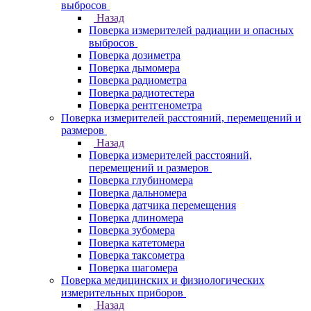
выбросов
Назад
Поверка измерителей радиации и опасных
выбросов
Поверка дозиметра
Поверка дымомера
Поверка радиометра
Поверка радиотестера
Поверка рентгенометра
Поверка измерителей расстояний, перемещений и
размеров
Назад
Поверка измерителей расстояний,
перемещений и размеров
Поверка глубиномера
Поверка дальномера
Поверка датчика перемещения
Поверка длиномера
Поверка зубомера
Поверка катетомера
Поверка таксометра
Поверка шагомера
Поверка медицинских и физиологических
измерительных приборов
Назад