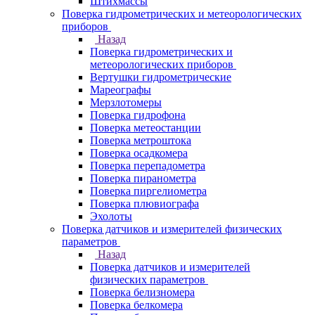
Штихмассы
Поверка гидрометрических и метеорологических
приборов
Назад
Поверка гидрометрических и
метеорологических приборов
Вертушки гидрометрические
Мареографы
Мерзлотомеры
Поверка гидрофона
Поверка метеостанции
Поверка метроштока
Поверка осадкомера
Поверка перепадометра
Поверка пиранометра
Поверка пиргелиометра
Поверка плювиографа
Эхолоты
Поверка датчиков и измерителей физических
параметров
Назад
Поверка датчиков и измерителей
физических параметров
Поверка белизномера
Поверка белкомера