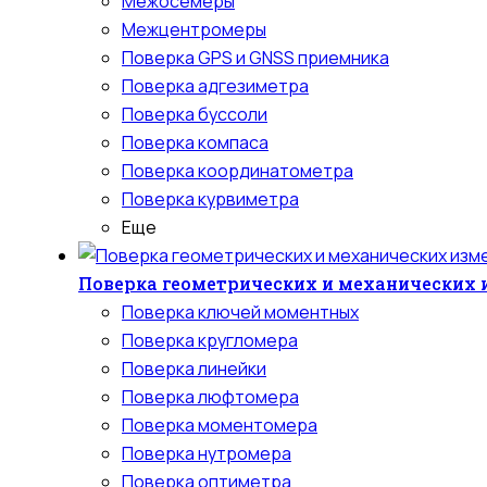
Межосемеры
Межцентромеры
Поверка GPS и GNSS приемника
Поверка адгезиметра
Поверка буссоли
Поверка компаса
Поверка координатометра
Поверка курвиметра
Еще
Поверка геометрических и механических
Поверка ключей моментных
Поверка кругломера
Поверка линейки
Поверка люфтомера
Поверка моментомера
Поверка нутромера
Поверка оптиметра