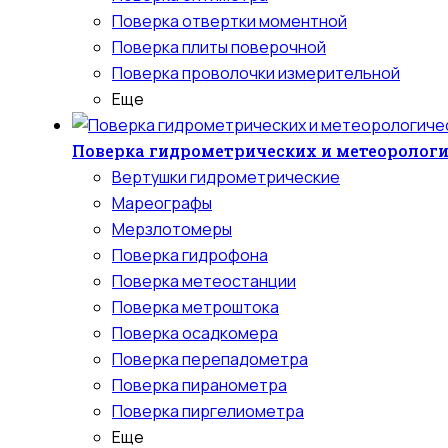
Поверка отвертки моментной
Поверка плиты поверочной
Поверка проволочки измерительной
Еще
Поверка гидрометрических и метеоролог
Вертушки гидрометрические
Мареографы
Мерзлотомеры
Поверка гидрофона
Поверка метеостанции
Поверка метроштока
Поверка осадкомера
Поверка перепадометра
Поверка пиранометра
Поверка пиргелиометра
Еще