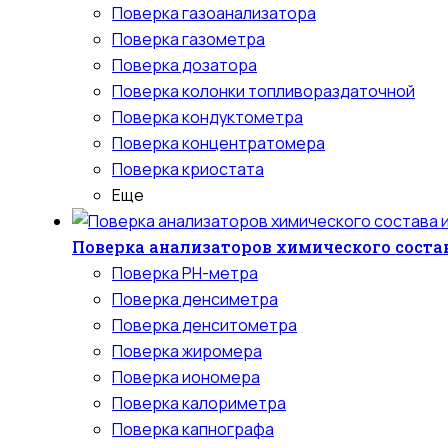
Поверка газоанализатора
Поверка газометра
Поверка дозатора
Поверка колонки топливораздаточной
Поверка кондуктометра
Поверка концентратомера
Поверка криостата
Еще
Поверка анализаторов химического состав
Поверка PH-метра
Поверка денсиметра
Поверка денситометра
Поверка жиромера
Поверка иономера
Поверка калориметра
Поверка капнографа