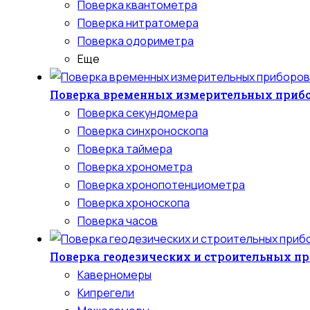
Поверка квантометра
Поверка нитратомера
Поверка одориметра
Еще
Поверка временных измерительных приб
Поверка секундомера
Поверка синхроноскопа
Поверка таймера
Поверка хронометра
Поверка хронопотенциометра
Поверка хроноскопа
Поверка часов
Поверка геодезических и строительных п
Каверномеры
Кипрегели