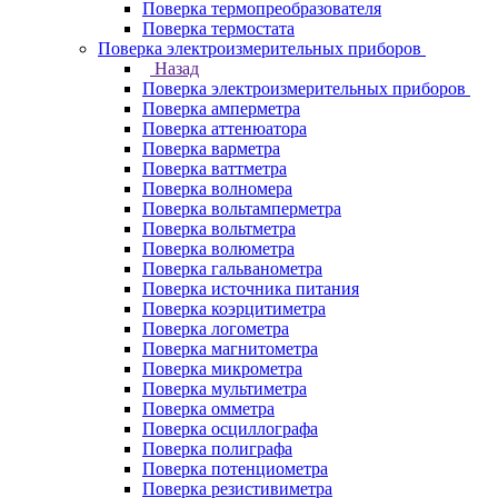
Поверка термопреобразователя
Поверка термостата
Поверка электроизмерительных приборов
Назад
Поверка электроизмерительных приборов
Поверка амперметра
Поверка аттенюатора
Поверка варметра
Поверка ваттметра
Поверка волномера
Поверка вольтамперметра
Поверка вольтметра
Поверка волюметра
Поверка гальванометра
Поверка источника питания
Поверка коэрцитиметра
Поверка логометра
Поверка магнитометра
Поверка микрометра
Поверка мультиметра
Поверка омметра
Поверка осциллографа
Поверка полиграфа
Поверка потенциометра
Поверка резистивиметра