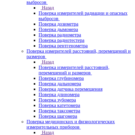
выбросов
Назад
Поверка измерителей радиации и опасных
выбросов
Поверка дозиметра
Поверка дымомера
Поверка радиометра
Поверка радиотестера
Поверка рентгенометра
Поверка измерителей расстояний, перемещений и
размеров
Назад
Поверка измерителей расстояний,
перемещений и размеров
Поверка глубиномера
Поверка дальномера
Поверка датчика перемещения
Поверка длиномера
Поверка зубомера
Поверка катетомера
Поверка таксометра
Поверка шагомера
Поверка медицинских и физиологических
измерительных приборов
Назад