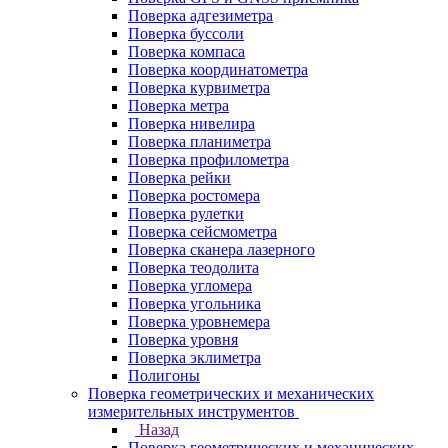
Поверка адгезиметра
Поверка буссоли
Поверка компаса
Поверка координатометра
Поверка курвиметра
Поверка метра
Поверка нивелира
Поверка планиметра
Поверка профилометра
Поверка рейки
Поверка ростомера
Поверка рулетки
Поверка сейсмометра
Поверка сканера лазерного
Поверка теодолита
Поверка угломера
Поверка угольника
Поверка уровнемера
Поверка уровня
Поверка эклиметра
Полигоны
Поверка геометрических и механических
измерительных инструментов
Назад
Поверка геометрических и механических