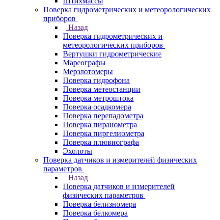
Штихмассы
Поверка гидрометрических и метеорологических
приборов
Назад
Поверка гидрометрических и
метеорологических приборов
Вертушки гидрометрические
Мареографы
Мерзлотомеры
Поверка гидрофона
Поверка метеостанции
Поверка метроштока
Поверка осадкомера
Поверка перепадометра
Поверка пиранометра
Поверка пиргелиометра
Поверка плювиографа
Эхолоты
Поверка датчиков и измерителей физических
параметров
Назад
Поверка датчиков и измерителей
физических параметров
Поверка белизномера
Поверка белкомера