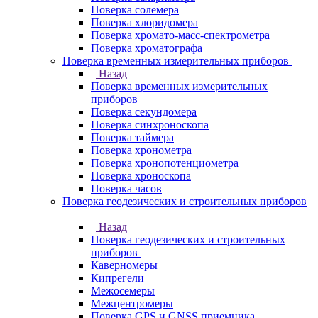
Поверка солемера
Поверка хлоридомера
Поверка хромато-масс-спектрометра
Поверка хроматографа
Поверка временных измерительных приборов
Назад
Поверка временных измерительных
приборов
Поверка секундомера
Поверка синхроноскопа
Поверка таймера
Поверка хронометра
Поверка хронопотенциометра
Поверка хроноскопа
Поверка часов
Поверка геодезических и строительных приборов
Назад
Поверка геодезических и строительных
приборов
Каверномеры
Кипрегели
Межосемеры
Межцентромеры
Поверка GPS и GNSS приемника