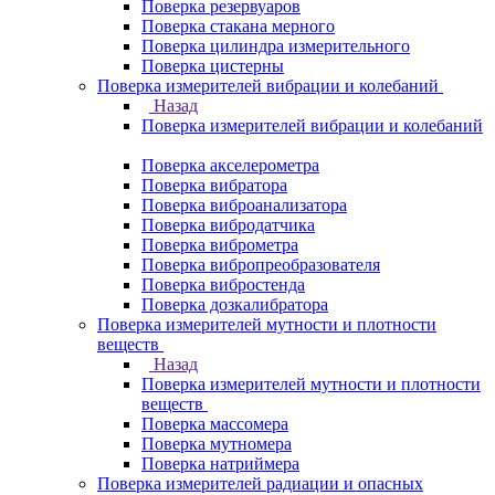
Поверка резервуаров
Поверка стакана мерного
Поверка цилиндра измерительного
Поверка цистерны
Поверка измерителей вибрации и колебаний
Назад
Поверка измерителей вибрации и колебаний
Поверка акселерометра
Поверка вибратора
Поверка виброанализатора
Поверка вибродатчика
Поверка виброметра
Поверка вибропреобразователя
Поверка вибростенда
Поверка дозкалибратора
Поверка измерителей мутности и плотности
веществ
Назад
Поверка измерителей мутности и плотности
веществ
Поверка массомера
Поверка мутномера
Поверка натриймера
Поверка измерителей радиации и опасных