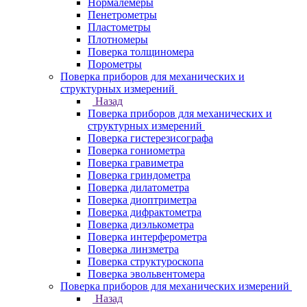
Нормалемеры
Пенетрометры
Пластометры
Плотномеры
Поверка толщиномера
Порометры
Поверка приборов для механических и
структурных измерений
Назад
Поверка приборов для механических и
структурных измерений
Поверка гистерезисографа
Поверка гониометра
Поверка гравиметра
Поверка гриндометра
Поверка дилатометра
Поверка диоптриметра
Поверка дифрактометра
Поверка диэлькометра
Поверка интерферометра
Поверка линзметра
Поверка структуроскопа
Поверка эвольвентомера
Поверка приборов для механических измерений
Назад