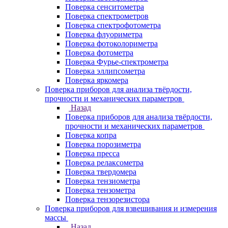
Поверка сенситометра
Поверка спектрометров
Поверка спектрофотометра
Поверка флуориметра
Поверка фотоколориметра
Поверка фотометра
Поверка Фурье-спектрометра
Поверка эллипсометра
Поверка яркомера
Поверка приборов для анализа твёрдости,
прочности и механических параметров
Назад
Поверка приборов для анализа твёрдости,
прочности и механических параметров
Поверка копра
Поверка порозиметра
Поверка пресса
Поверка релаксометра
Поверка твердомера
Поверка тензиометра
Поверка тензометра
Поверка тензорезистора
Поверка приборов для взвешивания и измерения
массы
Назад