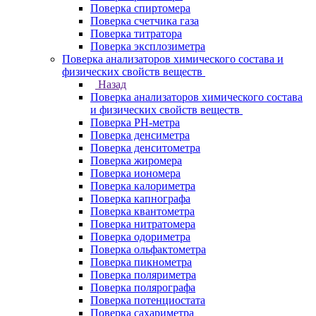
Поверка спиртомера
Поверка счетчика газа
Поверка титратора
Поверка эксплозиметра
Поверка анализаторов химического состава и
физических свойств веществ
Назад
Поверка анализаторов химического состава
и физических свойств веществ
Поверка PH-метра
Поверка денсиметра
Поверка денситометра
Поверка жиромера
Поверка иономера
Поверка калориметра
Поверка капнографа
Поверка квантометра
Поверка нитратомера
Поверка одориметра
Поверка ольфактометра
Поверка пикнометра
Поверка поляриметра
Поверка полярографа
Поверка потенциостата
Поверка сахариметра