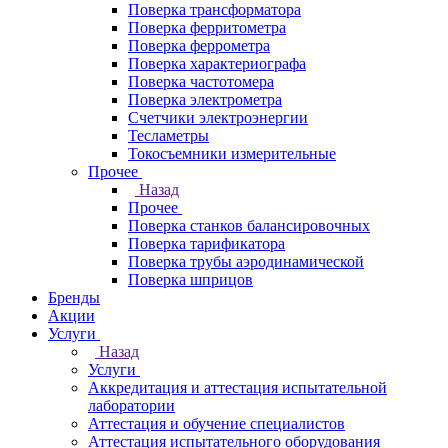
Поверка трансформатора
Поверка ферритометра
Поверка феррометра
Поверка характериографа
Поверка частотомера
Поверка электрометра
Счетчики электроэнергии
Тесламетры
Токосъемники измерительные
Прочее
Назад
Прочее
Поверка станков балансировочных
Поверка тарификатора
Поверка трубы аэродинамической
Поверка шприцов
Бренды
Акции
Услуги
Назад
Услуги
Аккредитация и аттестация испытательной
лаборатории
Аттестация и обучение специалистов
Аттестация испытательного оборудования