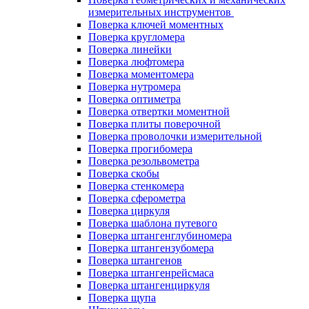
измерительных инструментов
Поверка ключей моментных
Поверка кругломера
Поверка линейки
Поверка люфтомера
Поверка моментомера
Поверка нутромера
Поверка оптиметра
Поверка отвертки моментной
Поверка плиты поверочной
Поверка проволочки измерительной
Поверка прогибомера
Поверка резольвометра
Поверка скобы
Поверка стенкомера
Поверка сферометра
Поверка циркуля
Поверка шаблона путевого
Поверка штангенглубиномера
Поверка штангензубомера
Поверка штангенов
Поверка штангенрейсмаса
Поверка штангенциркуля
Поверка щупа